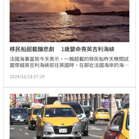
移民船超載釀悲劇 1歲嬰命喪英吉利海峽
法國海事當局今天表示，一艘超載的移民船昨天晚間試
圖穿越英吉利海峽前往英國時，在鄰近法國海岸的海域
沉沒，導致1名嬰兒喪命，另有65人獲救。
2024/10/18 07:29