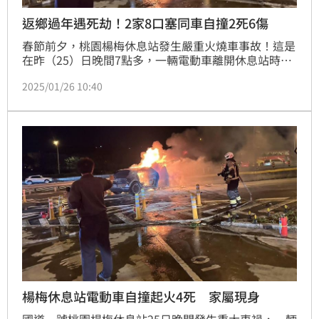
返鄉過年遇死劫！2家8口塞同車自撞2死6傷
春節前夕，桃園楊梅休息站發生嚴重火燒車事故！這是
在昨（25）日晚間7點多，一輛電動車離開休息站時，
突然失控自撞分隔島，起火燃燒。當下車內包含駕駛夫
2025/01/26 10:40
妻和後座孩童竟塞了8個人嚴重超載，事故共造成2人死
亡、6人受傷，而駕駛當場死亡，據了解，一家人疑似
要回雲林過年，沒想到遇上死劫，撞擊驚悚瞬間也曝
光。
楊梅休息站電動車自撞起火4死 家屬現身