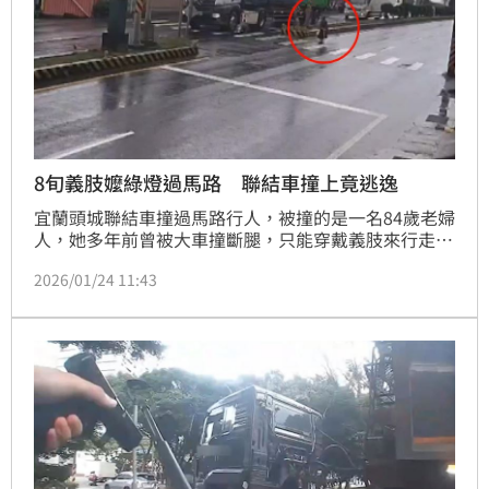
8旬義肢嬤綠燈過馬路 聯結車撞上竟逃逸
宜蘭頭城聯結車撞過馬路行人，被撞的是一名84歲老婦
人，她多年前曾被大車撞斷腿，只能穿戴義肢來行走，
這次又再度被撞，所幸只有腳趾骨折；但撞人的貨車肇
2026/01/24 11:43
事逃逸，還違規超載。