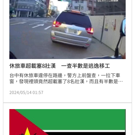
休旅車超載塞8壯漢 一查半數是逃逸移工
台中有休旅車違停在路邊，警方上前盤查，一拉下車
窗，發現裡頭竟然超載塞了8名壯漢，而且有半數是逃
逸移工，其中1人更是詐欺通緝犯，通通被帶回警所。
2024/05/14 01:57