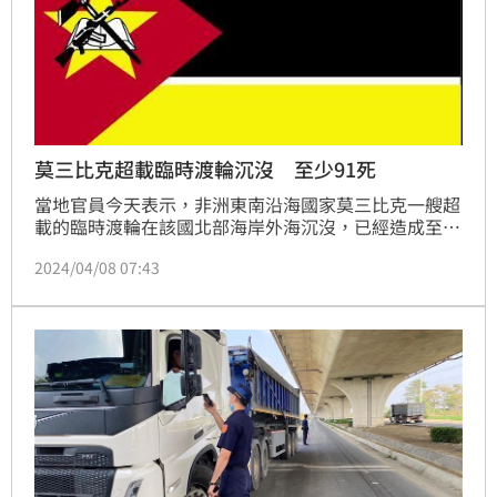
莫三比克超載臨時渡輪沉沒 至少91死
當地官員今天表示，非洲東南沿海國家莫三比克一艘超
載的臨時渡輪在該國北部海岸外海沉沒，已經造成至少
91人喪生。
2024/04/08 07:43