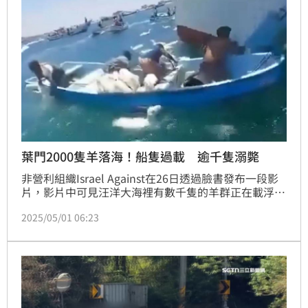
葉門2000隻羊落海！船隻過載 逾千隻溺斃
非營利組織Israel Against在26日透過臉書發布一段影
片，影片中可見汪洋大海裡有數千隻的羊群正在載浮載
沉，雖然有不少人划著小船盡力救援，將羊隻一一拉上
2025/05/01 06:23
木板，但還是有超過千隻的羊成為海中亡魂。