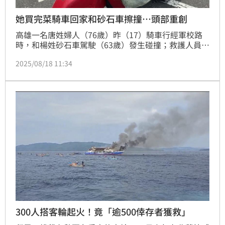
她買完菜騎車回家和砂石車擦撞…頭部重創
高雄一名唐姓婦人（76歲）昨（17）騎車行經軍校路
時，和楊姓砂石車駕駛（63歲）發生碰撞；救護人員到
場後，發現唐婦頭部遭到重創，緊急送醫搶救，目前仍
2025/08/18 11:34
在加護病房。此外，經警方調查，查出楊男駕駛的砂石
車涉有超載行為，將依法開罰。詳細事故待調查釐清。
300人搭客輪起火！竟「逾500倖存者獲救」