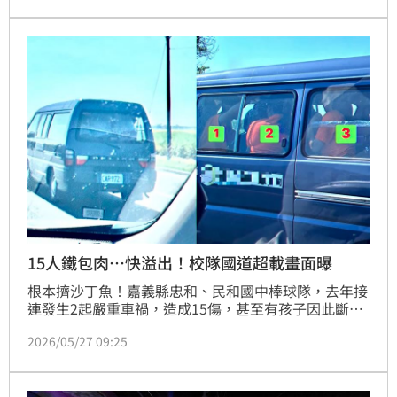
1萬8000元。
15人鐵包肉…快溢出！校隊國道超載畫面曝
根本擠沙丁魚！嘉義縣忠和、民和國中棒球隊，去年接
連發生2起嚴重車禍，造成15傷，甚至有孩子因此斷送
運動生涯；沒想到如今又有民眾直擊，水上國中籃球隊
2026/05/27 09:25
一輛9人座廂型車高速行駛在82快速道路上，車內竟硬
生生擠了15人，最後一排甚至只能半蹲蜷縮，明顯超
載，違規上路。離譜畫面曝光，議員痛批沒記取教訓，