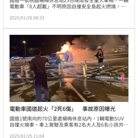
國道一號桃園楊梅休息站25日晚間發生重大車禍，一輛
電動車「8人超載」不明原因自撞安全島起火燃燒，釀
成4死4傷悲劇。對此，副駕駛家屬現身表示，「沒有聽
2025/01/26 08:33
說他們今天要去哪！」起火原因仍待進一步調查釐清。
電動車國道起火「2死6傷」 事故原因曝光
國道1號南向約70公里處楊梅休息站內，1輛電動SUV
自撞火燒車，車上駕駛及乘客有2名大人及6名小孩共8
人，2大6小一度受困在車上，火勢熄滅後造成1大1小
2025/01/25 11:04
共2人死亡、1人命危5人受傷，其中最小的傷者才2