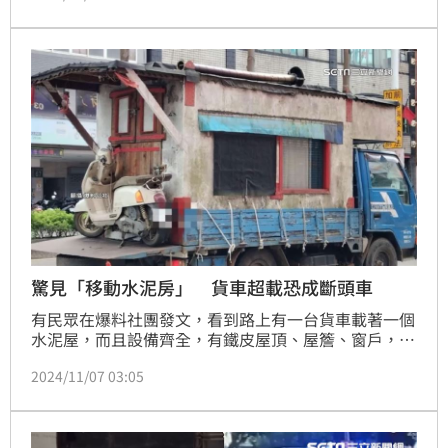
歲。警方表示，車子確實有超載的情形，但詳細起火原
因仍待後續調查釐清。
驚見「移動水泥房」 貨車超載恐成斷頭車
有民眾在爆料社團發文，看到路上有一台貨車載著一個
水泥屋，而且設備齊全，有鐵皮屋頂、屋簷、窗戶，還
停放了一台機車，而且只用幾條麻繩固定，遭諷這種承
2024/11/07 03:05
載式露營貨車太危險了吧！詢問貨車業者也表示，水泥
屋對貨車來說太重了，很有可能開到一半，車頭和車身
就會脫節，成了斷尾車。