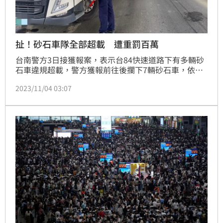
扯！砂石車隊全部超載 遭重罰百萬
台南警方3日接獲報案，表示台84快速道路下有多輛砂
石車違規超載，警方獲報前往後攔下7輛砂石車，依法
開單取締，另該路段砂石車未申請路權部分也加以取
2023/11/04 03:07
締，共開出21罰單，總金額破百萬。