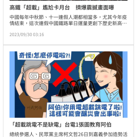
高鐵「超載」尷尬卡月台 擠爆震撼畫面曝
中國每年中秋節、十一連假人潮都相當多，尤其今年疫
情結束，這次連假中國鐵路單日運量更創下歷史新高，
突破2009.8萬人次，高鐵站被擠爆宛如「春運」的場
2023/09/30 03:16
景，畫面也相當震撼，甚至有高鐵列車因為超載無法開
車。
「超載跳電不是缺電」台電1張圖教育阿伯
總統參選人、民眾黨主席柯文哲26日到嘉義參加造勢活