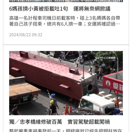
6媽孩擠小黃被拒載吐1句 運將無奈網掀議
高雄一名計程車司機日前載客時，碰上3名媽媽各自帶
著自己孩子搭乘，總共有6人擠一車；女運將確認過人
數後表明，6人已超載萬一上路被抓會遭罰鍰，請乘客
2024/08/22 09:32
再叫一輛車，或換叫一輛人數能夠容納的大車；最後，
其中三名媽媽決定下車，嘴裡還咕噥著：「她不要載我
們」。這讓女運將相當無奈，畫面曝光後引起網友惹
議。
獨／忠孝橋維修破百萬 實習駕駛超載闖禍
整起嚴重車禍事發前一天，鋼樑廠就已經先把鋼柱放在