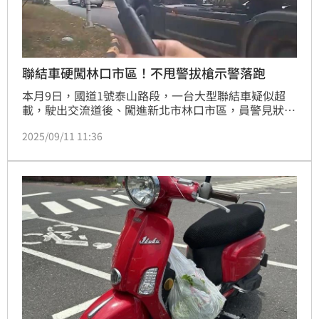
聯結車硬闖林口市區！不甩警拔槍示警落跑
本月9日，國道1號泰山路段，一台大型聯結車疑似超
載，駛出交流道後、闖進新北市林口市區，員警見狀急
忙攔查，但駕駛竟不理會，警方三度拔槍示警，但該台
2025/09/11 11:36
聯結車依舊拒檢落跑，警方表示，將依違規逐項逕行舉
發，最高可處16萬8千元以下罰鍰、吊扣牌照和駕照6
個月。