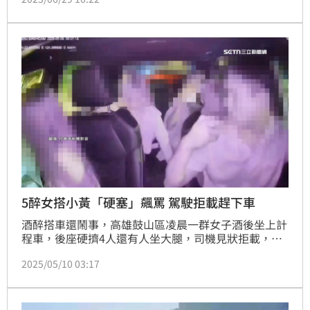
車前狀況，不慎追撞前方停等紅燈的簡姓女子（38歲）
所駕駛汽車，蔡男及妻兒4人當場噴飛全身多處擦挫
傷，所幸經送醫均無大礙。警方獲報到場，蔡男及簡女
經酒測均未酒駕，但蔡男駕駛黃牌重機超載依規開罰，
確切事故發生原因及肇責還待警方後續調查釐清。
5醉女搭小黃「硬塞」飆罵 駕駛拒載趕下車
酒醉搭車還鬧事，高雄鼓山區凌晨一群女子酒後坐上計
程車，後座硬擠4人還有人坐大腿，司機見狀拒載，女
乘客不停撒嬌拜託，但司機還是拒絕，沒想到乘客竟當
2025/05/10 03:17
場飆罵三字經。