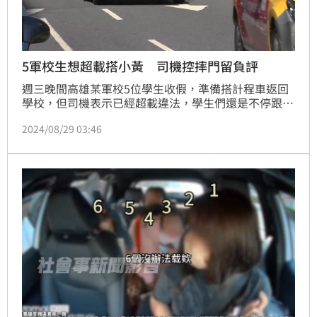
5軍校生想超載搭小黃 司機控摔門留負評
週三晚間高雄某軍校5位學生收假，準備搭計程車返回
學校，但司機表示已經超載違法，學生們還是不停跟司
機拜託，甚至說可以多付錢，不過司機明確表示不行，
2024/08/29 03:46
直到其中一名學生自願下車才順利出發，不過到了學
校，學生們下車用力關門，還給1星負評，讓司機覺得
很委屈！