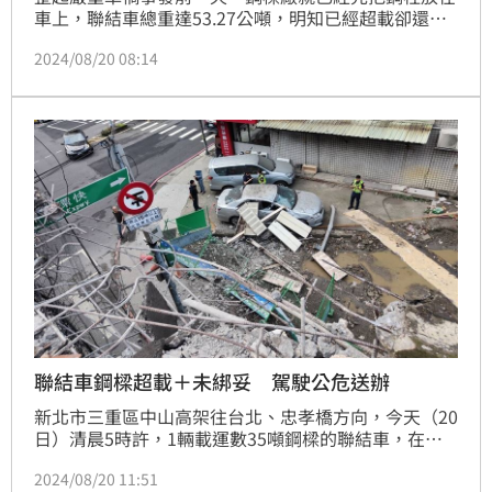
車上，聯結車總重達53.27公噸，明知已經超載卻還想
闖關。《三立新聞》獨家訪問到聯結車負責人，他認了
2024/08/20 08:14
有疏失會全權負責，而肇事的洪姓男子，因為路況不熟
加上第1次載運釀成事故。結構技師評估，橋面初估維
修費高達200萬，現在除了公共危險罪也要面臨巨額賠
償。
聯結車鋼樑超載＋未綁妥 駕駛公危送辦
新北市三重區中山高架往台北、忠孝橋方向，今天（20
日）清晨5時許，1輛載運數35噸鋼樑的聯結車，在準
備載往台北雙子星大樓工地途中，自撞隔音防護牆，讓
2024/08/20 11:51
鋼樑往橋下掉落，當場壓毀橋下2輛汽車，當時全線封