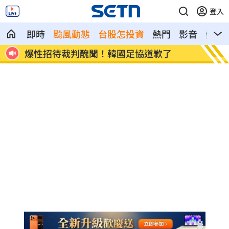
登入
即時
颱風動態
台股怎投資
熱門
影音
熱搜
捲不倫、私生飯騷擾風波！黃晸珉憔悴現
芒果自
身
文」