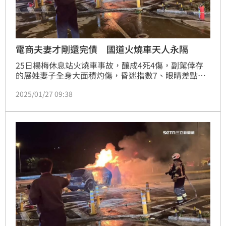
電商夫妻才剛還完債 國道火燒車天人永隔
25日楊梅休息站火燒車事故，釀成4死4傷，副駕倖存
的展姓妻子全身大面積灼傷，昏迷指數7、眼睛差點失
明，另外三名孩童則是內臟受損，都還在加護病房治療
2025/01/27 09:38
當中。根據了解，死者跟太太結婚10多年，感情甜蜜，
但是創業卻不順遂，歷經生意失敗及負債，近年來投資
電商平台，事業好不容易穩定下來，卻碰上自撞死亡車
禍，天倫夢碎。