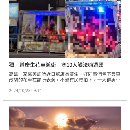
獨／幫慶生花車遊街 塞10人觸法嗨過頭
高雄一家醫美診所近日幫店長慶生，好同事們包下貨車
改裝的花車在診所表演，不過有民眾拍下，一大群男男
女女就坐在花車後面，壽星站在中間相當嗨，但數一數
2024/10/23 09:14
貨車後方，至少超過10幾人，讓民眾看了覺得危險，警
方也表示，超過乘坐人數，最高可罰1萬8千元罰鍰。