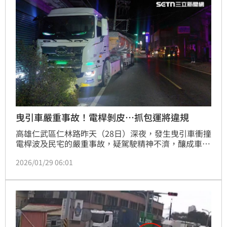
把孩子安全當成兒戲；縣府則解釋，因另一輛公務車剛
好送修，才出現這種便宜行事狀況。
曳引車嚴重事故！電桿剝皮…抓包運將違規
高雄仁武區仁林路昨天（28日）深夜，發生曳引車衝撞
電桿波及民宅的嚴重事故，疑駕駛精神不濟，釀成車禍
發生；該車超載瀝青，遭撞電桿幾乎被撞斷，只剩裸露
2026/01/29 06:01
鋼筋勉強支撐，事故現場一片凌亂，所幸，未波及其他
人車，也無人受困傷亡。