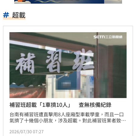
超載
補習班超載「1車擠10人」 查無核備紀錄
台南有補習班遭直擊用8人座廂型車載學童，而且一口
氣擠了十幾個小朋友，涉及超載。對此補習班業者致
歉，表示當天戶外教學臨時有孩子加入，才出現偶發事
2026/07/30 07:27
件，不過便宜行事出現學童安全疑慮，最高仍可能開罰