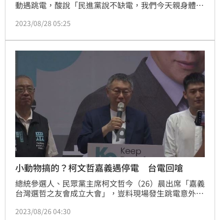
動遇跳電，酸說「民進黨說不缺電，我們今天親身體
驗」，還開玩笑質疑說肇因是「小動物」，事後台電澄
2023/08/28 05:25
清是因用電超載，燒損接戶線才停電；台電今(28)日再
發一圖強調「超載跳電不是缺電」，並教育「阿伯」遇
跳電第一動作不是打電話給台電，而是找出原因和檢查
用電負荷。（賴俊佑）
小動物搞的？柯文哲嘉義遇停電 台電回嗆
總統參選人、民眾黨主席柯文哲今（26）晨出席「嘉義
台灣選哲之友會成立大會」，豈料現場發生跳電意外，
讓他忍不住開酸：「民進黨才說不缺電，我們今天親身
2023/08/26 04:30
體驗！」、「台電說又是小動物搞的嗎？還是嘉義明文