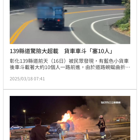
139縣道驚險大超載 貨車車斗「塞10人」
彰化139縣道前天（16日）被民眾發現，有藍色小貨車
後車斗載著大約10個人一路前進，由於道路蜿蜒曲折又
上下起伏，如果車上人員摔出車外，更何況後車斗本來
2025/03/18 07:41
就不能載人；警方表示，可處罰3000元至1萬8000元。