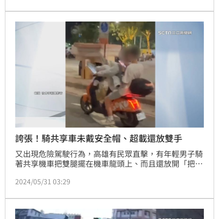
閉，也造成現場動線癱瘓，整個大塞車。三重警方表
示，該路段雖未禁止聯結車通行，但鋼構件已嚴重超載
10.27公噸，加上又未繫綁穩妥，依法開處2張罰單，另
依公共危險罪嫌送辦。記者莊淇鈞／新北報導
誇張！騎共享車未戴安全帽、超載還放雙手
又出現危險駕駛行為，高雄有民眾直擊，有年輕男子騎
著共享機車把雙腿擺在機車龍頭上、而且還放開「把
手」嘻笑，畫面大約持續10秒鐘。不僅如此，接下來還
2024/05/31 03:29
出現除了騎士乘客2人之外，第3人扒在車頭車殼上共
乘。整段畫面危險至極，現在警方將依循監視器，要找
出騎士身分開單告發。