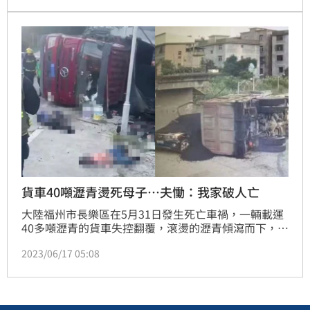
規定。」對此，台電澄清，經確認線路供電異常，周邊
只有這家餐廳停電。（記者：王翊綺）
貨車40噸瀝青燙死母子…夫慟：我家破人亡
大陸福州市長樂區在5月31日發生死亡車禍，一輛載運
40多噸瀝青的貨車失控翻覆，滾燙的瀝青傾瀉而下，埋
壓住一對騎車路過的母子埋壓，兩人嚴重燒傷，送醫搶
2023/06/17 05:08
救後雙雙不治身亡。