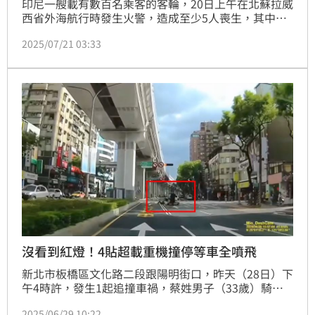
印尼一艘載有數百名乘客的客輪，20日上午在北蘇拉威
西省外海航行時發生火警，造成至少5人喪生，其中包
括一名孕婦。不過離奇的是，該艘客輪搭乘人數僅登記
2025/07/21 03:33
280名乘客與15名船員，最後獲救的倖存者人數竟高達
568人，引發各界猜測有超載疑慮，相關單位持續調查
當中。
沒看到紅燈！4貼超載重機撞停等車全噴飛
新北市板橋區文化路二段跟陽明街口，昨天（28日）下
午4時許，發生1起追撞車禍，蔡姓男子（33歲）騎乘
黃牌重型機車載著妻兒共4人，疑因顧著聊天，未注意
2025/06/29 10:22