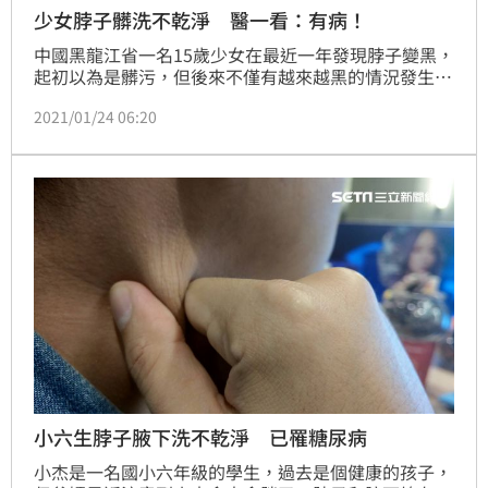
少女脖子髒洗不乾淨 醫一看：有病！
中國黑龍江省一名15歲少女在最近一年發現脖子變黑，
起初以為是髒污，但後來不僅有越來越黑的情況發生，
且不管怎麼洗都洗不乾淨，直到就醫才知道是罹患「黑
2021/01/24 06:20
色棘皮症」，成因主要為身體的代謝機能出問題，所幸
經過手術之後已逐漸改善。（許珮絨報導）
小六生脖子腋下洗不乾淨 已罹糖尿病
小杰是一名國小六年級的學生，過去是個健康的孩子，