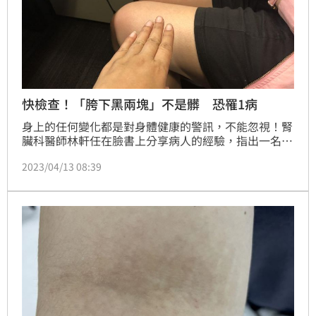
快檢查！「胯下黑兩塊」不是髒 恐罹1病
身上的任何變化都是對身體健康的警訊，不能忽視！腎
臟科醫師林軒任在臉書上分享病人的經驗，指出一名女
士發現自己的跨下「黑兩塊」，原本以為是皮膚病，醫
2023/04/13 08:39
師建議她做詳細檢查，發現糖化血色素高達13.2％，為
新診斷的「糖尿病」。