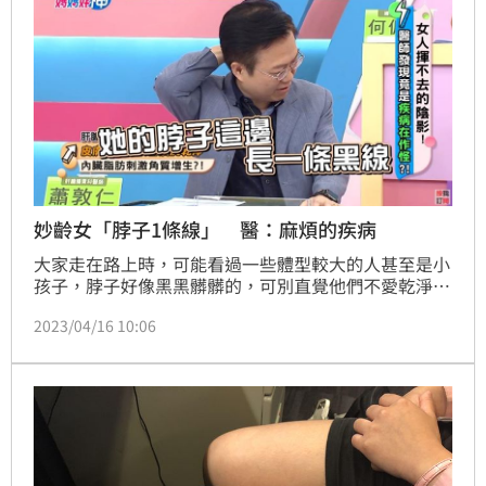
妙齡女「脖子1條線」 醫：麻煩的疾病
大家走在路上時，可能看過一些體型較大的人甚至是小
孩子，脖子好像黑黑髒髒的，可別直覺他們不愛乾淨，
因為這種現象可能和肥胖、耐糖不良、糖尿病或多囊性
2023/04/16 10:06
卵巢症候群有關。(記者:陳弋)