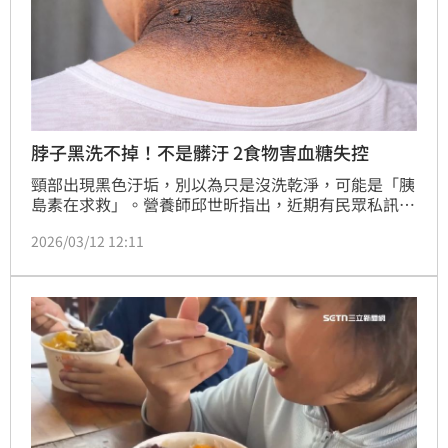
脖子黑洗不掉！不是髒汙 2食物害血糖失控
頸部出現黑色汙垢，別以為只是沒洗乾淨，可能是「胰
島素在求救」。營養師邱世昕指出，近期有民眾私訊表
示，脖子後方及腋下出現小肉芽，皮膚變得黑又粗，用
2026/03/12 12:11
力洗也去不掉。這其實是「棘皮症」，長期攝取過多精
緻澱粉與甜食，導致體內胰島素過高，造成角質增厚、
色素沉澱，甚至長出小肉芽。