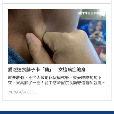
愛吃速食脖子卡「仙」 女這病症纏身
就要收假，不少人啟動休假模式後，幾天吃吃喝喝下
來，果真胖了一圈！台中慈濟醫院長簡守信醫師就提
醒，現代飲食習慣改變，為了健康，其實真的三餐可以
2019/04/07 03:55
少吃一餐！