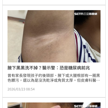
細胞增生，可能是糖尿病前期的徵象；黑色棘皮症會好
嗎？她指出，該症是身體代謝異常的警訊，願意調整飲
食、控制體重，有機會慢慢恢復正常。
腋下黑黑洗不掉？醫示警：恐是糖尿病前兆
曾有家長發現孩子的後頸部、腋下或大腿根部有一圈黑
色髒污，還以為是沒洗乾淨或角質太厚。但皮膚科醫師
指出，這其實跟清潔無關，而是皮膚發出的「代謝警
2026/03/23 08:54
訊」，臨床上稱之為「黑色棘皮症」（Acanthosis 
Nigricans）。當症狀出現時，往往代表體內胰島素濃
度過高，若長期置之不理，未來可能演變為第2型糖尿
病。