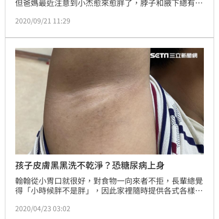
但爸媽最近注意到小杰愈來愈胖了，脖子和腋下總有洗
不乾淨的深咖啡色紋路。於是小杰被帶到醫院的兒童腸
2020/09/21 11:29
胃科減重門診就醫，沒想到卻被醫師診斷為「黑色棘皮
症」，成因就是過重造成的胰島素阻抗。同時，也檢測
出小杰糖化血色素高達7.3%，確診為第二型糖尿病。
經治療三個月後，小杰的糖化血色素目前已降到
6.7%，恢復良好。
孩子皮膚黑黑洗不乾淨？恐糖尿病上身
翰翰從小胃口就很好，對食物一向來者不拒，長輩總覺
得「小時候胖不是胖」，因此家裡隨時提供各式各樣的
食物，讓小學四年級的他體重就超過60公斤，食量也比
2020/04/23 03:02
一個成人還多！