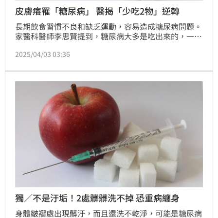
皮膚癢罹「糖尿病」 醫揭「少吃2物」逆轉
長期飲食習慣不良和缺乏運動，容易造成糖尿病問題。
家醫科醫師李思賢提到，糖尿病大多是吃出來的，一名
60歲患者擔任外送員，平時飲食口味較重，夏天又愛喝
2025/04/03 03:36
手搖飲，因而罹患糖尿病前期，經過半年治療，戒除糖
類和高組織胺的食物，成功逆轉糖尿病。
獨／不是汙垢！2處髒髒洗不掉 恐重病纏身
身體皺褶處出現髒汙，而且還洗不乾淨，可能是糖尿病