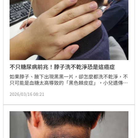
不只糖尿病前兆！脖子洗不乾淨恐是這癌症
如果脖子、腋下出現黑黑一片，卻怎麼都洗不乾淨，不
只可能是血糖太高導致的「黑色棘皮症」，小兒遺傳新
陳代謝科醫師梁盛賓表示，如果是非肥胖者身上出現大
2026/03/16 08:21
量黑色棘皮症症狀，要記得先排除胃癌可能，並強調
「這種狀況絕對不能拖！」