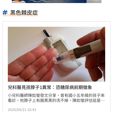
黑色棘皮症
兒科醫見孩脖子1異常：恐糖尿病前期徵象
小兒科醫師陳如瑩發文分享，曾有國小五年級的孩子來
看診，他脖子上有圈黑黑的洗不掉，陳如瑩評估這是黑
色棘皮症，盼家長協助控制體重改善。黑色棘皮症是什
2026/04/21 10:43
麼？陳如瑩解釋，它為胰島素分泌過多、刺激皮膚角質