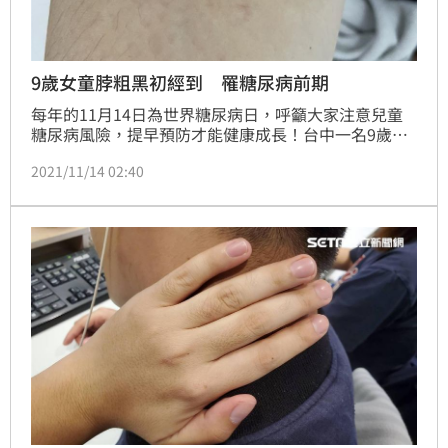
9歲女童脖粗黑初經到 罹糖尿病前期
每年的11月14日為世界糖尿病日，呼籲大家注意兒童
糖尿病風險，提早預防才能健康成長！台中一名9歲的
小三女童蓁蓁（化名），從小就有體重過重的問題，在
2021/11/14 02:40
門診測得身高150公分，體重67公斤，BMI值接近
30（衛福部國健署建議，BMI值≧27屬於肥胖）。