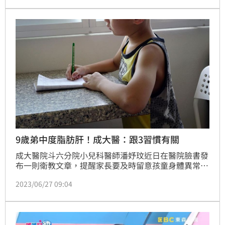
症」，替女孩抽血檢查後發現血糖、血脂出現紅字，
BMI甚至超過30。
9歲弟中度脂肪肝！成大醫：跟3習慣有關
成大醫院斗六分院小兒科醫師潘妤玟近日在醫院臉書發
布一則衛教文章，提醒家長要及時留意孩童身體異常！
潘妤玟表示，曾有一名小學3年級年約9歲的男童因為在
2023/06/27 09:04
學校體檢，發現脖子處有明顯的「黑色棘皮症」進一步
到醫院檢查，才意外得知，原來男童因為長期晚睡、少
運動、營養不均衡，竟有中度脂肪肝！