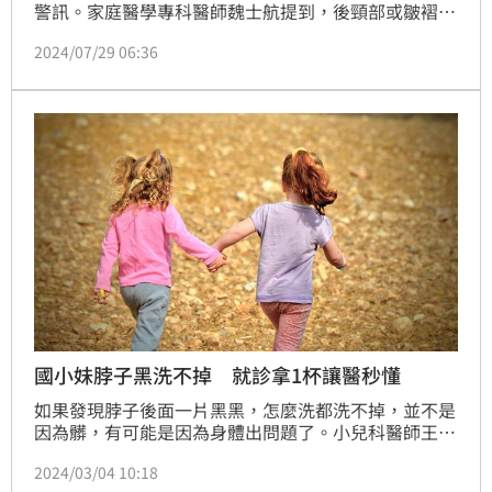
警訊。家庭醫學專科醫師魏士航提到，後頸部或皺褶處
出現黑色髒污，像洗澡沒洗乾淨的感覺，代表血糖可能
2024/07/29 06:36
出問題，這是胰島素阻抗的特別症狀，胰島素和糖分作
用後，造成角質增生，產生皮膚病變。
國小妹脖子黑洗不掉 就診拿1杯讓醫秒懂
如果發現脖子後面一片黑黑，怎麼洗都洗不掉，並不是
因為髒，有可能是因為身體出問題了。小兒科醫師王韋
力分享，一對母女來掛門診，詢問醫師為何女兒脖子後
2024/03/04 10:18
方的黑垢洗不掉，他推測女孩可能罹患「黑色棘皮