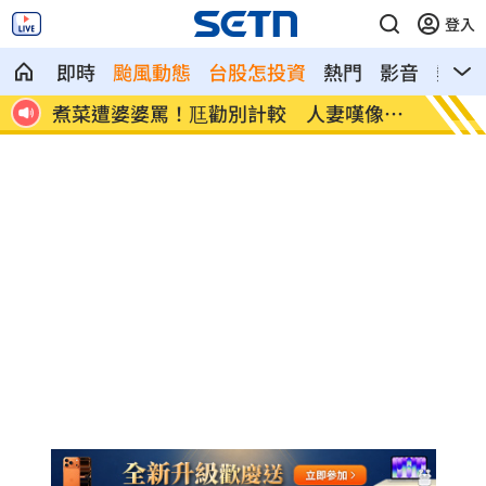
登入
即時
颱風動態
台股怎投資
熱門
影音
熱搜
素助旺
煮菜遭婆婆罵！尫勸別計較 人妻嘆像台
新／白
傭
報