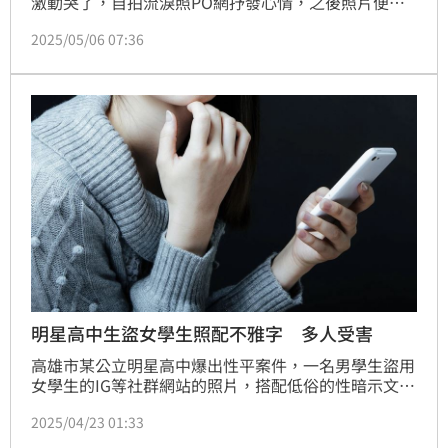
激動哭了，自拍流淚照PO網抒發心情，之後照片便被
壯陽藥等廣告盜用，廣告封面直接用她哭泣的照片。少
2025/05/06 07:36
女嘗試檢舉，但都無效，被盜至今已過了2年左右，盜
用行為越來越誇張，各種色情網站都能見到自己、近期
在中網掀起討論的「高潮針」幾乎都用她的照片宣傳。
明星高中生盜女學生照配不雅字 多人受害
高雄市某公立明星高中爆出性平案件，一名男學生盜用
女學生的IG等社群網站的照片，搭配低俗的性暗示文字
散布在社群平台上，還用AI換臉生成色情圖，確認至少
2025/04/23 01:33
有5名女學生受害，並已蒐證報警，考慮聯合提出告
訴。對此，校方回應，本案已進入性平事件處理程序。