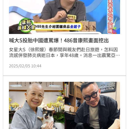
喊大S投胎中國遭罵爆！486昔康熙畫面挖出
女星大S（徐熙媛）春節間與親友們赴日旅遊，怎料因
流感併發肺炎病逝日本，享年48歲。消息一出震驚亞
洲，怎料先前鬧出竊合成裸照圖造謠風波的網紅「486
2025/02/05 10:44
先生」陳延昶竟第一時間譏諷貼文，「大S務必投胎到
中國，永遠都當中國人，她妹妹也是」惹得無論藍綠皆
跳出來罵翻，而過去486先生上綜藝節目《康熙來了》
的片段被挖出，當時他還送了小S有祝福生子寓意的
「金鏟子」。