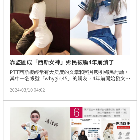
受
靠盜圖成「西斯女神」鄉民被騙4年崩潰了
PTT西斯板經常有大尺度的文章和照片吸引鄉民討論，
其中一名帳號「whygirl45」的網友，4年前開始發文，
分享性感露骨照，成了西斯板女神。但近日
2024/03/10 04:02
「whygirl45」就被揭穿，照片全都是盜圖或是靠AI生
成，不是她本人；真相曝光讓大批鄉民崩潰，更開始猜
測她本尊究竟是男是女，引發討論。