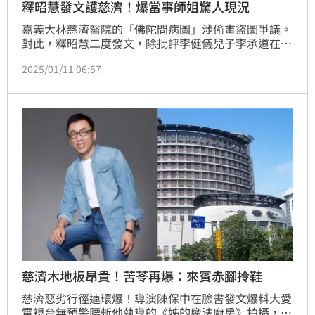
釋昭慧發文護慈濟！爆當事師姐驚人現況
嘉義大林慈濟醫院的「佛陀問病圖」涉偷畫盜圖爭議。
對此，釋昭慧二度發文，除批評李健儀兒子李承道在蹭
熱度外，更曝光那位犯錯的慈濟師姐現狀。
2025/01/11 06:57
慈濟木地板昂貴！苦苓再爆：來賓赤腳拎鞋
慈濟惡劣行徑連環爆！導演陳保中在臉書發文爆料大愛
電視台無預警腰斬他執導的《姊的魔法廚房》拍攝，還