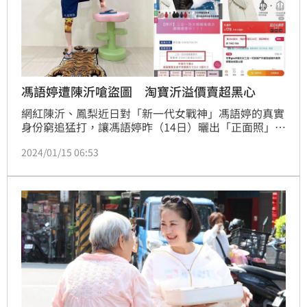
馮語婷遭陳沂嗆盜圖 淘寶沂溢價賣超黑心
網紅陳沂、鳳梨近日對「新一代女戰神」馮語婷的真實
身份窮追猛打，讓馮語婷昨（14日）曬出「正面照」，
不過臉被遮住，手腳P上了刺青，結果被陳沂反嗆她照
2024/01/15 06:53
片中的刺青都是盜圖，還表示「被抓包後緊急換圖裝沒
事。」結果馮語婷也稍早也在該篇貼文留言處回應，開
酸：「說到盜圖誰比得過陳三斤呢？」