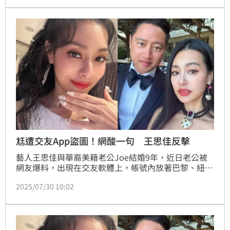
網友冒用台北市長蔣萬安的頭像發文說「明天放」，誤
導市民放颱風假，目前市府也已經報案並聯繫Meta處
理中。
尪遭交友App盜圖！網酸一句 王思佳反擊
藝人王思佳與華裔美籍老公Joe結婚9年，近日老公被
網友爆料，出現在交友軟體上，帳號內放著巴黎、紐約
等旅遊照，甚至IP位置也顯示在紐約，與王思佳老公近
2025/07/30 10:02
期於IG分享的動態相當吻合。王思佳澄清，此帳號並非
Joe本人，「是假帳號盜用他的公開圖片」，遭網友酸
盜Joe的照片「配對的到嗎？」王思佳也留言回擊。