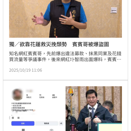
獨／欲靠花蓮救災挽頹勢 賓賓哥被爆盜圖
知名網紅賓賓哥，先前爆出違法募款、抹黑同業及花錢
買流量等爭議事件，後來網紅圤智雨出面爆料，賓賓哥
協助1名雲林個案時，涉嫌毆打1名老房東，一連串事件
2025/10/19 11:06
爆發後，賓賓哥聲望跌落谷底，他原本想藉由花蓮洪災
贏回人心，遂上傳3張救災照片，卻被網友出面爆料是
盜圖，貼文還被轉載到臉書社團《匿名2公社》，令人
質疑賓賓哥救災的真實性。