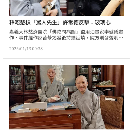
釋昭慧槓「罵人先生」許常德反擊：玻璃心
嘉義大林慈濟醫院「佛陀問病圖」盜用油畫家李健儀畫
作，事件經作家苦苓揭發後持續延燒，院方則發聲明表
示將在壁畫前闡明李健儀原創者的身分。慈濟弟子釋昭
2025/01/13 09:38
慧數度發文表達看法，也與資深音樂人許常德槓上，今
（13）日稍早許常德再度發聲。