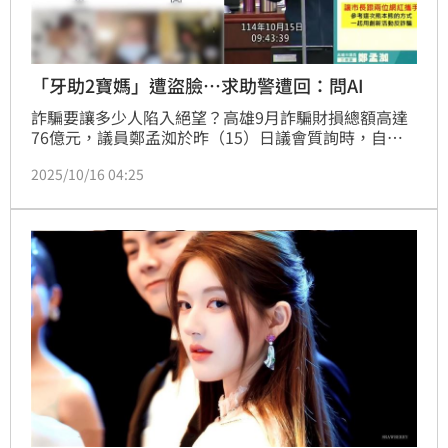
「牙助2寶媽」遭盜臉…求助警遭回：問AI
詐騙要讓多少人陷入絕望？高雄9月詐騙財損總額高達
76億元，議員鄭孟洳於昨（15）日議會質詢時，自曝
個人社群被盜用，詐團企圖以假亂真，更遑論市府局處
2025/10/16 04:25
FB、IG，只市警局及交通大隊有藍勾勾，恐有受害黑
數；對此，警察局長林炎田當場允諾「立即檢討」。只
是當晚，有一名牙助2寶媽遭盜圖，求助警方卻被反
問：「要告什麼都可以，不知道就問AI」，令當事人傻
住。轄區警方回應，當下已依違反著作權法受理報案，
應是電話中溝通誤會。