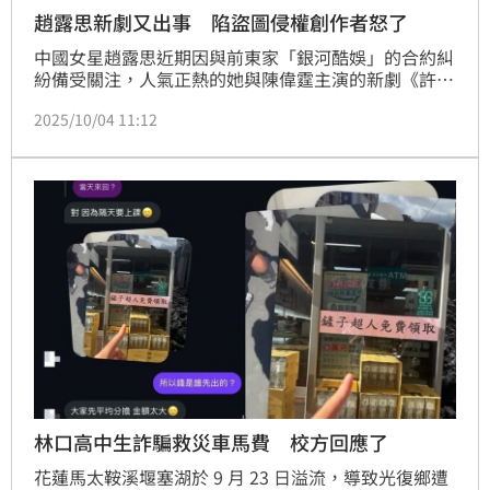
趙露思新劇又出事 陷盜圖侵權創作者怒了
中國女星趙露思近期因與前東家「銀河酷娛」的合約糾
紛備受關注，人氣正熱的她與陳偉霆主演的新劇《許我
耀眼》正在騰訊視頻熱播中，開播僅數日便成功躋身
2025/10/04 11:12
「爆款俱樂部」，成為2025年最火的都市情感劇之
一。不過，在劇集收視與話題雙贏之際，劇組卻因「疑
似盜圖」風波陷入爭議。
林口高中生詐騙救災車馬費 校方回應了
花蓮馬太鞍溪堰塞湖於 9 月 23 日溢流，導致光復鄉遭