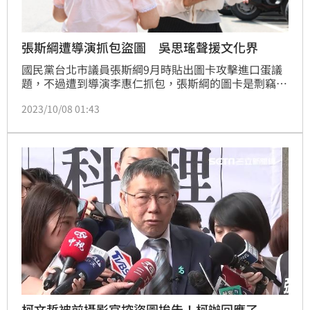
張斯綱遭導演抓包盜圖 吳思瑤聲援文化界
國民黨台北市議員張斯綱9月時貼出圖卡攻擊進口蛋議
題，不過遭到導演李惠仁抓包，張斯綱的圖卡是剽竊近
期上映的紀錄片《不能戳的秘密》宣傳海報；張斯綱則
2023/10/08 01:43
在臉書道歉並稱這是「二創」，但也已將圖卡刪除，李
則表示不排除提告。對此，長年關注文化議題的民進黨
立委吳思瑤今（8）日表示，張斯綱是念法律的，對智
財法規的理解，以及對剽竊行為的態度讓人氣憤，這樣
的人沒有常識，也欠缺法律人的風骨，還想選立委？
柯文哲被前攝影官控盜圖挨告！柯辦回應了