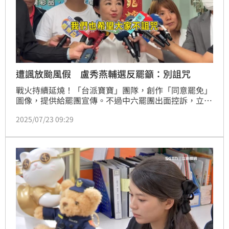
遭諷放颱風假 盧秀燕輔選反罷籲：別詛咒
戰火持續延燒！「台派寶寶」團隊，創作「同意罷免」
圖像，提供給罷團宣傳。不過中六罷團出面控訴，立委
羅廷瑋團隊涉嫌盜圖，竄改成「不同意罷免」，侵犯著
2025/07/23 09:29
作權，卻等不到一句道歉，著作者憤而寄出存證信函，
後續將提告，對此羅廷瑋反嗆罷團，別一邊造謠，又同
時扮演受害者角色。