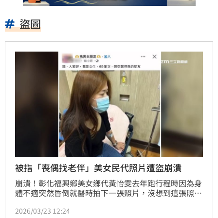
盜圖
被指「喪偶找老伴」美女民代照片遭盜崩潰
崩潰！彰化福興鄉美女鄉代黃怡雯去年跑行程時因為身
體不適突然昏倒就醫時拍下一張照片，沒想到這張照片
不斷遭交友社團盜用拿來徵友，甚至編造故事稱她69年
2026/03/23 12:24
次「喪偶、無家無孩子、找老伴」，讓民代不堪其擾直