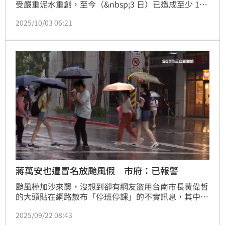
受嚴重泥水重創，至今（&nbsp;3 日）已造成至少 18 
人罹難、6 人失聯。在這場災難中，全台熱心民眾紛紛
2025/10/03 06:21
化身「鏟子超人」投入清淤，體現出人性的光輝。然
而，近日有網友在社群平台發文踢爆，新北市林口高中
一名吳姓男學生，假借前往花蓮救災的名義，私訊多名
善心人士要求贊助「車馬費」，事後卻被證實根本未到
現場，行為引發公憤。
蔣萬安也遭冒名放颱風假 市府：已報警
颱風樺加沙來襲，沒想到卻有網友盜用台南市長黃偉哲
的大頭貼在網路散布「停班停課」的不實訊息，其中一
篇po文者還是高中生，發現玩笑開大了發文道歉，但
2025/09/22 08:43
還是被移送法辦。而不只台南市長黃偉哲被冒名，也有