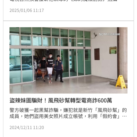
要追討已付的兩期款項791萬8千元，現在又被作家苦
2025/01/06 11:17
苓爆料一名李姓油畫家也是遭到侵權的受害者，短短一
個上午苦苓貼文連環發，繼續披露「上人不知道的事」
很多，其中大愛電視台的木地板很昂貴，來賓都要脫鞋
赤腳，拎著走進去。
盜辣妹圖騙財！風飛砂幫轉型電商詐600萬
警方破獲一起黑幫詐騙，嫌犯就是新竹「風飛砂幫」的
成員，她們盜用美女照片成立帳號，利用「假約會」詐
騙，後來績效不好，還頂讓給朋友，最後轉型成「假電
2024/12/11 11:20
商」和「假代工」詐騙。不法獲利高達六百萬，國內外
一共有181人受騙上當。