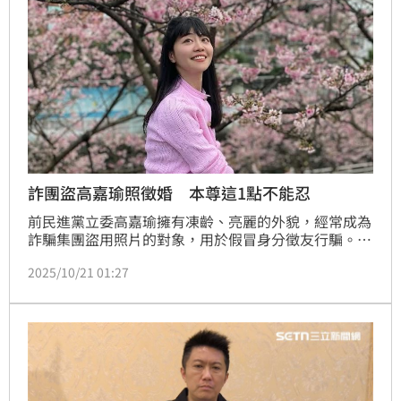
詐團盜高嘉瑜照徵婚 本尊這1點不能忍
前民進黨立委高嘉瑜擁有凍齡、亮麗的外貌，經常成為
詐騙集團盜用照片的對象，用於假冒身分徵友行騙。近
日在臉書社團竟出現一則詐騙貼文，盜用高嘉瑜的生活
2025/10/21 01:27
照，並寫道：「47歲離異，真心找老公，再婚，先同
居、後登記」，還附上LINE ID。對此，高嘉瑜氣憤表
示詐團實在太囂張，但她似乎不太在意照片被盜用，反
而對「被寫成47歲」耿耿於懷，逗樂一票網友。