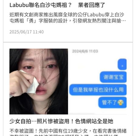
Labubu聯名白沙屯媽祖？ 業者回應了
近期有文創商家推出風靡全球的公仔Labubu穿上白沙
屯媽祖「勇」字服裝的設計，引發網友熱烈關注與搶
購。不過，不少人也質疑Labubu是否真的與白沙屯媽
2025/06/17 11:40
祖聯名合作。怎料，原創商家近日在臉書發文指控，有
不肖商人盜用他們的圖片販售商品，甚至在抗議後遭對
方封鎖，讓原創者氣憤不已，並截圖提醒消費者提高警
覺，避免受騙。
少女自拍…照片慘被盜用！色情網站全是她
不幸被盜圖！先前中國有位19歲少女，在看完書後情緒