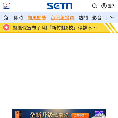
登入
即時
颱風動態
台股怎投資
熱門
影音
熱搜
不停
太陽下抽菸突倒地！醫：猝死風險高3倍
下週鬼
弟