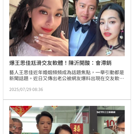
爆王思佳尪滑交友軟體！陳沂開酸：會滯銷
藝人王思佳近年婚姻頻頻成為話題焦點，一舉引動都是
新聞話題。近日又傳出老公被網友爆料出現在交友軟體
上，帳號內放著巴黎、紐約等旅遊照，甚至IP位置也顯
2025/07/29 08:36
示在紐約，與王思佳老公近期於IG分享的動態相當吻
合，引發熱議，但網紅陳沂今（28日）則忍不住發文開
酸說「會滯銷！」趙浩雲