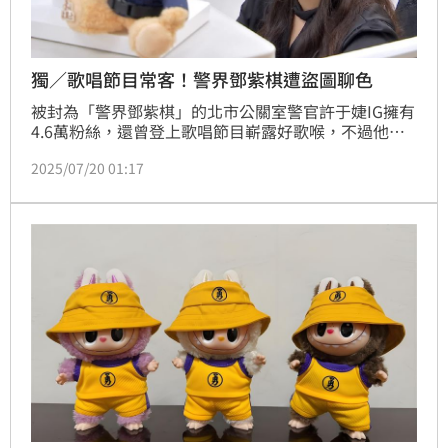
獨／歌唱節目常客！警界鄧紫棋遭盜圖聊色
被封為「警界鄧紫棋」的北市公關室警官許于婕IG擁有
4.6萬粉絲，還曾登上歌唱節目嶄露好歌喉，不過他最
近卻發現自己的照片從6月中旬就開始遭人冒用，發布
2025/07/20 01:17
在社群網站徵友，甚至配上不實的文案，讓他相當困擾
也十分擔心民眾受騙，目前她已正式提告。