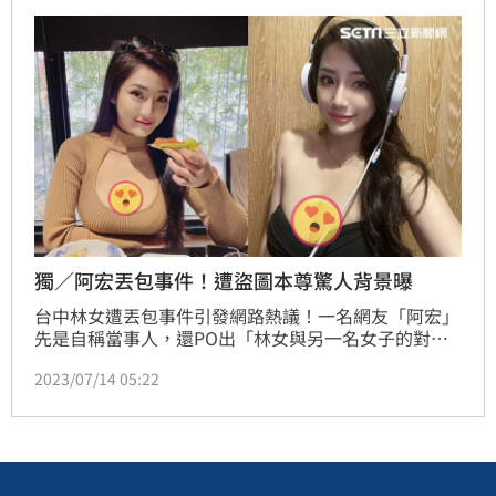
讓楊繡惠得知後怒炸了。林呈育報導
獨／阿宏丟包事件！遭盜圖本尊驚人背景曝
台中林女遭丟包事件引發網路熱議！一名網友「阿宏」
先是自稱當事人，還PO出「林女與另一名女子的對比
圖」，結果與本人差異太大！如今「照片」本尊現身，
2023/07/14 05:22
她就是法拍天王之子、寬頻房訊董事長游登傑的愛妻邱
雪(邱筠淨)。（陳韋帆）