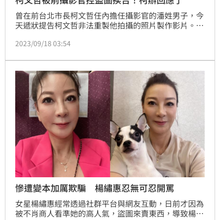
曾在前台北市長柯文哲任內擔任攝影官的潘姓男子，今
天遞狀提告柯文哲非法重製他拍攝的照片製作影片。柯
辦發言人吳怡萱表示，受僱者著作權歸屬，法律有一定
2023/09/18 03:54
規範。
慘遭變本加厲欺騙 楊繡惠忍無可忍開罵
女星楊繡惠經常透過社群平台與網友互動，日前才因為
被不肖商人看準她的高人氣，盜圖來賣東西，導致楊繡