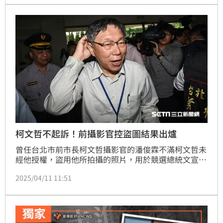
柯文哲不起訴！前攝影官控盜圖結果出爐
曾任台北市前市長柯文哲攝影官的潘俊霖不滿柯文哲未
經他授權，盜用他所拍攝的照片，用於競選總統文宣，
提告違反著作權法。台北地檢署偵結，認相關照片著作
2025/04/11 11:51
權應屬台北市文化基金會所有，對於照片是否經授權，
柯文哲事前也不知情，難認有主觀犯意，給予不起訴處
分。