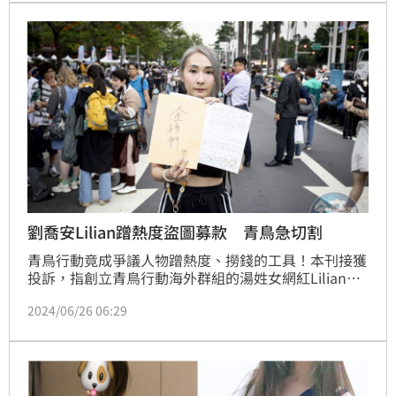
劉喬安Lilian蹭熱度盜圖募款 青鳥急切割
青鳥行動竟成爭議人物蹭熱度、撈錢的工具！本刊接獲
投訴，指創立青鳥行動海外群組的湯姓女網紅Lilian，
找來有毒品等前科的太陽花女神劉喬安及其他爭議人物
2024/06/26 06:29
加入，對外募款、接受專訪，Lilian本身涉嫌用鋼管舞
等課程吸金，劉則利用網路盜圖，假裝捐400本蔡英文
等人的書給波士頓圖書館，還嗆聲以「台灣通緝犯」身
分參加美國聯邦晚宴。劉等人事後雖退群，卻抹黑、分
化海外青鳥團隊，主辦方除嚴正切割，也呼籲大家不要