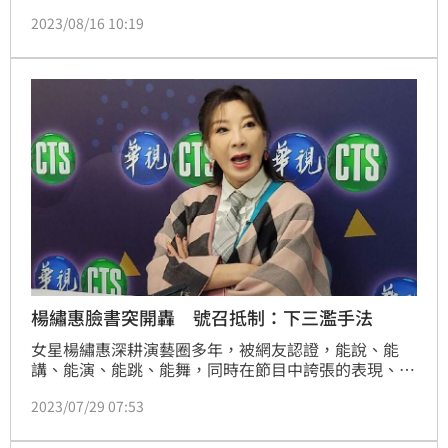
惠得知後怒炸，發文要大家一起抵制，沒想到貼文發出
2023/08/16 10:19
後，詐騙集團不僅沒有收手，甚至還變本加厲欺騙，楊
繡惠實在是忍無可忍，再度在臉書公告「抵制他！不要
被欺騙了」。
楊繡惠臉書突開轟 號召抵制：下三濫手法
女星楊繡惠深耕演藝圈多年，被網友認證，能說、能
講、能演、能跳、能舞，同時在節目中誇張的表現、自
嘲的方式說笑，總能瞬間炒熱氣氛，加上對前輩有禮、
2023/07/29 07:53
細心，又不忘提攜後輩，種種好表現讓她受到外界喜
愛，怎料有不肖商人看準她的高人氣，盜圖來賣東西，