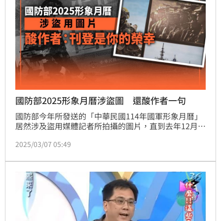
國防部2025形象月曆涉盜圖 還酸作者一句
國防部今年所發送的「中華民國114年國軍形象月曆」
居然涉及盜用媒體記者所拍攝的圖片，直到去年12月
10日國防部召開記者會公布當天還不自知，還是著作權
2025/03/07 05:49
人出示原圖，國防部人員才緊急致歉。著作權人為避免
形象月曆要重印而浪費公帑，雖以口頭的方式同意授
權，但卻遭致歉軍官酸說「能刊登在形象月曆上，也算
是你的榮幸!」讓著作權人心緒一度難以平復。