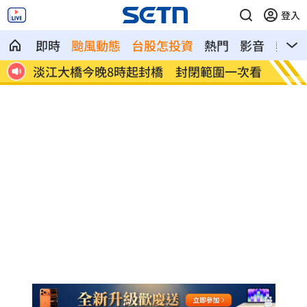
登入
即時
颱風動態
台股怎投資
熱門
影音
熱搜
一次看
林庭謙正式加盟台新戰神 簽下複數年約
漢光4
了