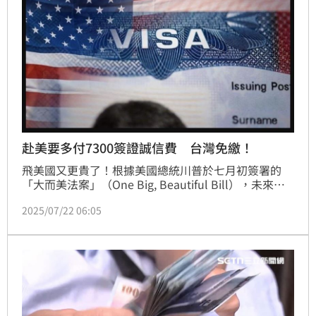
赴美要多付7300簽證誠信費 台灣免繳！
飛美國又更貴了！根據美國總統川普於七月初簽署的
「大而美法案」（One Big, Beautiful Bill），未來前
往美國的遊客除了現有的簽證申請費用之外，還需要多
2025/07/22 06:05
付一筆250美元（約7368台幣）的「簽證誠信費」。美
國作為2026年FIFA世界杯和2028年奧運會的主辦國，
專家擔心新的簽證誠信費恐對這兩項重要的世界級賽事
造成負面影響。