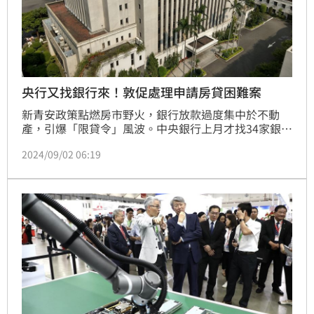
央行又找銀行來！敦促處理申請房貸困難案
新青安政策點燃房市野火，銀行放款過度集中於不動
產，引爆「限貸令」風波。中央銀行上月才找34家銀行
「喝咖啡」，要求銀行提出控管措施，今（2）日再度
2024/09/02 06:19
找22銀行進行座談，敦促銀行妥善協處民眾申請房貸困
難案件。（記者：王翊綺）