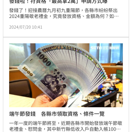
發錢啦！符資格「最高拿2萬」申請方式曝
發錢了！迎接農曆九月初九重陽節，各縣市紛紛祭出
2024重陽敬老禮金，究竟發放資格、金額為何？如何
申請？相關問題一次看，家中有長者的民眾別忽略這項
2024/07/20 10:41
權益。
端午節發錢 各縣市領取資格、條件一覽
一年一度的端午節將至，近期各縣市開始發放端午節敬
老禮金、慰問金，其中新竹縣低收入戶自動入帳1000