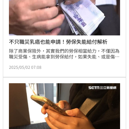
不只職災乳癌也能申請！勞保失能給付解析
除了商業保險外，其實我們的勞保相當給力，不僅因為
職災受傷、生病能拿到勞保給付，如果失能、或是傷病
住院，也都能再拿一筆失能金、或住院給付。懂勞保、
2025/05/02 07:08
才不吃虧。