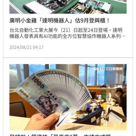
廣明小金雞「達明機器人」估9月登興櫃！
台北自動化工業大展今（21）日起至24日登場，達明
機器人發表具有AI功能的全方位智慧協作機器人系列
TM AI Cobot重磅新品TM30S，擁有內建AI的卓越性能
2024/08/21 04:17
及業界領先的高負載能力。董事長何世池指出，目前已
提出申請，預計最快將在9月掛牌興櫃，拚明年10月掛
牌上市。（記者：王翊綺）