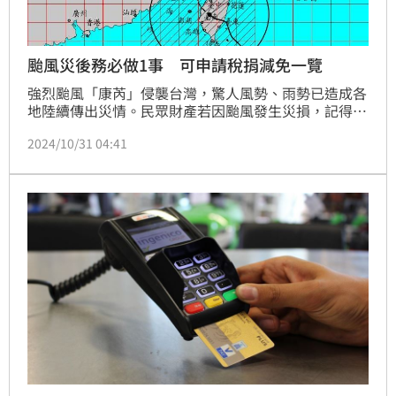
颱風災後務必做1事 可申請稅捐減免一覽
強烈颱風「康芮」侵襲台灣，驚人風勢、雨勢已造成各
地陸續傳出災情。民眾財產若因颱風發生災損，記得第
一時間拍照存證，事後再填寫申請書等證明文件，可向
2024/10/31 04:41
稅捐機關申報各項稅捐減免。