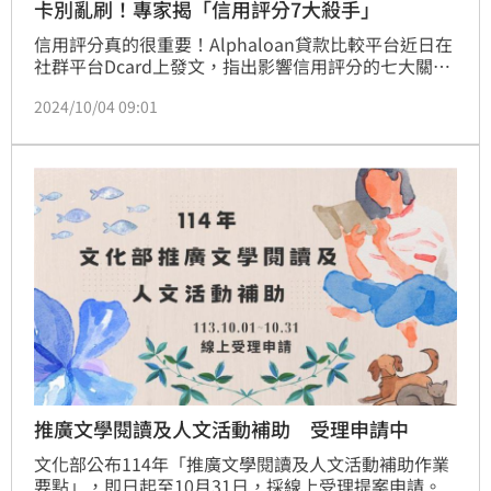
卡別亂刷！專家揭「信用評分7大殺手」
信用評分真的很重要！Alphaloan貸款比較平台近日在
社群平台Dcard上發文，指出影響信用評分的七大關鍵
因素，引發網友熱烈討論。該平台指出，信用卡遲繳、
2024/10/04 09:01
頻繁申貸、預借現金等行為，都可能對個人信用評分造
成負面影響。文章強調，改善信用評分至少需要3個月
時間，而保持12個月良好使用習慣，則可完全消除不良
紀錄。
推廣文學閱讀及人文活動補助 受理申請中
文化部公布114年「推廣文學閱讀及人文活動補助作業
要點」，即日起至10月31日，採線上受理提案申請。