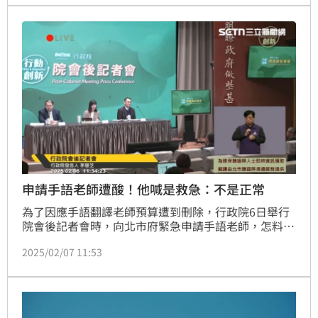
顎自然牙齒總數不足6顆，經評估符合資格者，每人最
高可得6萬元補助！
申請手語老師遭酸！他喊是救急：不是正常
為了因應手語翻譯老師預算遭到刪除，行政院6日舉行
院會後記者會時，向北市府緊急申請手語老師，怎料卻
挨批「這不就代表原本就可以解決的事情，自己賭氣不
2025/02/07 11:53
幹，實在不智」，讓律師林智群看傻「行政院的預算刪
光光，只能跟地方政府請求支援手語老師，這樣是救
急，不代表是正常的」。