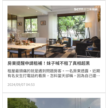
房東提醒申請租補！妹子喊不租了真相超黑
租屋最頭痛的就是遇到問題房客。一名房東透露，近期
有名女生打電話約看房，怎料當天卻稱，因為自己還在
上班，改請男友過來看，對方也準時抵達約定地點，並
2024/09/07 04:53
當天就決定要簽約，房東聽完後隨即建議可以申請社宅
補助，怎料對方聽完後回去就說不租了，讓他困惑「不
知道有沒有人遇過類似狀況？會是詐騙嗎」。