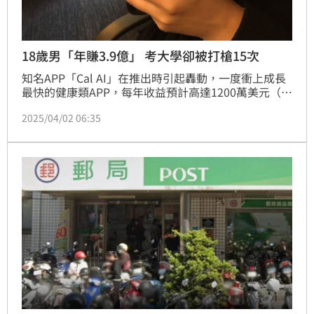
18歲男「年賺3.9億」 考大學卻被打槍15次
知名APP「Cal AI」在推出時引起轟動，一度衝上成長
最快的健康類APP，每年收益預計高達1200萬美元（約
新台幣3.9億），沒想到主導APP開發的人是一位18歲
2025/04/02 06:35
少年！近期該少年發文分享，他打算去上大學增廣見
聞，但申請了耶魯大學（Yale）等15家卻都被拒絕。