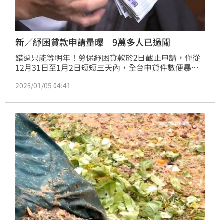
新／紓困貸款申請量曝 9萬多人已過關
錯過只能等明年！勞保紓困貸款於2日截止申請，僅從
12月31日至1月2日短短三天內，全台申貸件數便暴增
12,247件。值得注意的是，今（5）日最新統計顯示，
2026/01/05 04:41
核准金額已達97億703萬元。