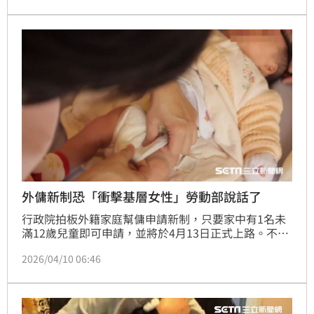
領時效5年，符合資格者務必把握權益。
外傭新制恐「衝擊基層女性」勞動部說話了
行政院拍板外籍家庭幫傭申請新制，只要家中有1名未
滿12歲兒童即可申請，並將於4月13日正式上路。不過
這項新制遭監察院國家人權委員會質疑將衝擊性別平等
2026/04/10 06:46
與基層女性工作權，對此，勞動部以4點回應。