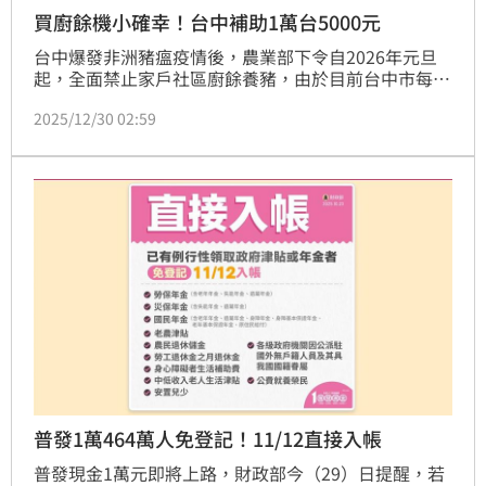
買廚餘機小確幸！台中補助1萬台5000元
台中爆發非洲豬瘟疫情後，農業部下令自2026年元旦
起，全面禁止家戶社區廚餘養豬，由於目前台中市每天
約產生280噸熟廚餘，也讓廚餘去處成為一大問題。為
2025/12/30 02:59
了解決廚餘亂象，台中市長盧秀燕今日（30日）在市政
會議上宣布，明年元旦起將補助台中市民購置廚餘機，
每戶補助1台，限額5000元，共補貼1萬台，經費用罄
即停止補助。
普發1萬464萬人免登記！11/12直接入帳
普發現金1萬元即將上路，財政部今（29）日提醒，若