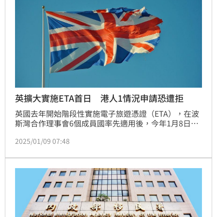
英擴大實施ETA首日 港人1情況申請恐遭拒
英國去年開始階段性實施電子旅遊憑證（ETA），在波
斯灣合作理事會6個成員國率先適用後，今年1月8日起
適用台灣等新增48國。擴大實施首日未傳重大事件，但
2025/01/09 07:48
香港和北愛爾蘭方面有疑慮。