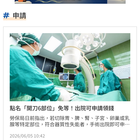
申請
點名「開刀6部位」免等！出院可申請領錢
勞保局日前指出，若切除胃、脾、腎、子宮、卵巢或乳
腺等特定部位，符合器質性失能者，手術出院即可申請
失能給付。子宮卵巢切除已全面取消45歲年齡上限，且
2026/06/05 10:42
勞保規定單側切除也能領。給付分為年金與一次金，請