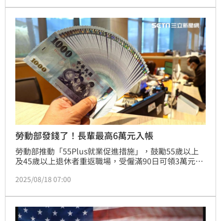
符合退費標準，截至7月底，仍有逾億元尚未領走。
勞動部發錢了！長輩最高6萬元入帳
勞動部推動「55Plus就業促進措施」，鼓勵55歲以上
及45歲以上退休者重返職場，受僱滿90日可領3萬元，
最高6萬元補助。全台就業中心設有銀髮就業服務專
2025/08/18 07:00
區，提供申請方式與就業協助。