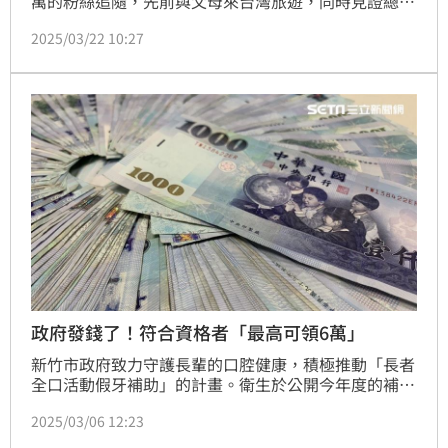
萬的粉絲追隨，先前與父母來台灣旅遊，同時見證總統
大選投票的氛圍，他自己一直嚮往台灣，立即賣掉汽
2025/03/22 10:27
車、退租公寓，並向親友告別，買了單程機票前往台
灣。怎料抵達台灣入境時，卻被告知「不允許進入台
灣」，這讓他感到震驚和失望。​
政府發錢了！符合資格者「最高可領6萬」
新竹市政府致力守護長輩的口腔健康，積極推動「長者
全口活動假牙補助」的計畫。衛生於公開今年度的補助
對象，包括112年1月1日前已設籍於新竹市，年滿65歲
2025/03/06 12:23
以上且符合安老津貼給付資產及居住條件的長者，以及
年滿55歲以上且符合國民年金資格的原住民等，凡上下