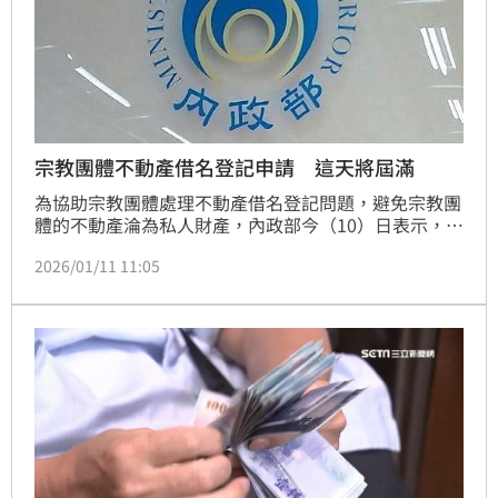
宗教團體不動產借名登記申請 這天將屆滿
為協助宗教團體處理不動產借名登記問題，避免宗教團
體的不動產淪為私人財產，內政部今（10）日表示，政
府推動制定的「宗教團體以自然人名義登記不動產處理
2026/01/11 11:05
暫行條例」（以下簡稱暫行條例），有關不動產權利歸
屬審認的申請期限，將於今年6月9日屆滿，呼籲宗教團
體把握最後申請期限，及早申辦，以保護宗教團體所有
財產，維護自身權益。