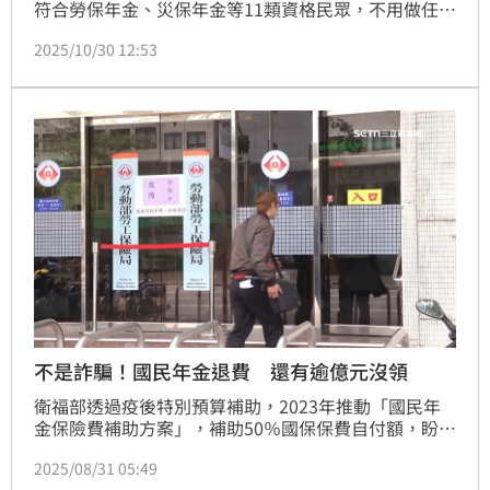
符合勞保年金、災保年金等11類資格民眾，不用做任何
登記或申請動作，11月12日便會直接入帳，初估今年
2025/10/30 12:53
直接入帳的人數較2023年增加約39萬人。
不是詐騙！國民年金退費 還有逾億元沒領
衛福部透過疫後特別預算補助，2023年推動「國民年
金保險費補助方案」，補助50％國保保費自付額，盼提
升國民年金按時繳費率，近日加碼補助1個月的國民年
2025/08/31 05:49
金，依身份不同可退還297元至593元。全台共121萬人