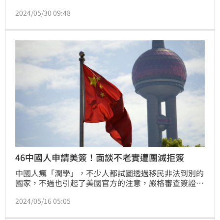
元；基隆市65歲以上長者及55歲以上原住民，發放端
2024/05/30 09:48
午節慰問金3000元；澎湖縣65歲以上長者則發放5000
元端午節敬老金。對此，《三立新聞網》整理各縣市的
申請資格、條件一次看。
46中國人申請美簽！面談不老實遭團滅拒簽
中國人瘋「潤學」，不少人都試圖透過移民非法到別的
國家，不過也引起了美國官方的注意，嚴格審查簽證核
發條件。近日中國就有遊學團向美國大使館申請簽證，
2024/05/16 05:05
不過卻在面談過程中疑似沒有誠實報備申請原因，被領
事官抓包，因此整團46人通通沒審核通過，遭到拒簽。