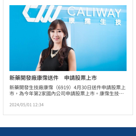
新藥開發廠康霈送件 申請股票上市
新藥開發生技廠康霈（6919）4月30日送件申請股票上
市，為今年第2家國內公司申請股票上市。康霈生技公
司負責人為徐坴暉，公司實收資本額為6.97億元，主要
2024/05/01 12:34
產品為新藥開發，112年稅前淨利淨損為4.88億元，每
股虧損3.94元。（記者：王翊綺）