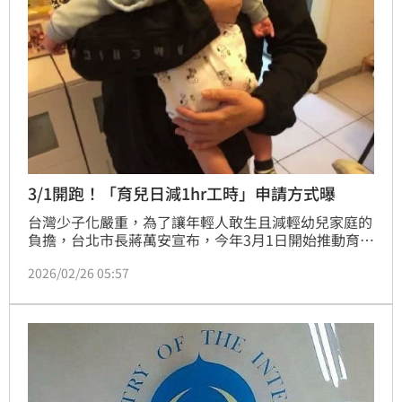
3/1開跑！「育兒日減1hr工時」申請方式曝
台灣少子化嚴重，為了讓年輕人敢生且減輕幼兒家庭的
負擔，台北市長蔣萬安宣布，今年3月1日開始推動育兒
減少工時計畫。家中有12歲以下孩子的育兒爸媽，只要
2026/02/26 05:57
企業在不減薪的情況下，讓這些家長每天可以減少1小
時的工作，而所減少的工資將由市府提供8成補助，申
請資格及方式一次看。