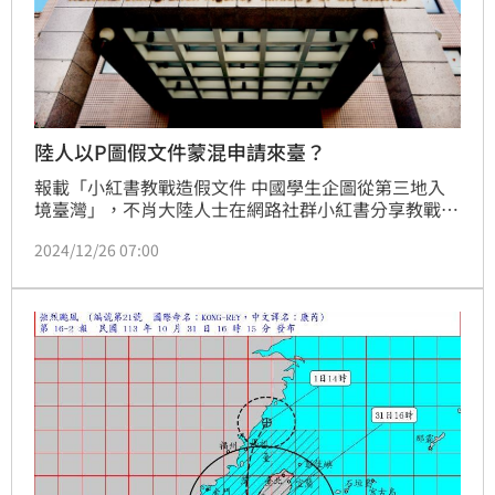
陸人以P圖假文件蒙混申請來臺？
報載「小紅書教戰造假文件 中國學生企圖從第三地入
境臺灣」，不肖大陸人士在網路社群小紅書分享教戰守
則，教導陸藉學生以專業軟體「修圖」偽（變）造就學
2024/12/26 07:00
證明，企圖從第三地向我駐外館處申請來臺觀光入境許
可。針對社群媒體流傳部分大陸人士疑似P圖編輯竄改
文件，並企圖以該偽（變）造證明文件申請來臺觀光，
移民署對此表示，自去年9月1日恢復旅居海外大陸地區
人士得申請來臺從事觀光活動後，移民署已全面啟動防
堵機制