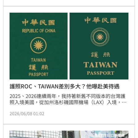
10年前赴美拍攝寫真集，遭五認為是15歲未成年少
女，被逮到俗稱「小房間」的審查室拘留長達5個小
時，最後憑一招才順利入境。
護照ROC、TAIWAN差別多大？他曝赴美待遇
2025、2026連續兩年，我持著新舊不同版本的台灣護
照入境美國，從加州洛杉磯國際機場（LAX）入境，再
轉機前往猶他州鹽湖城。
2026/06/08 01:02