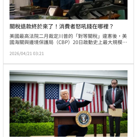
關稅退款終於來了！消費者怒吼錢在哪裡？
美國最高法院二月裁定川普的「對等關稅」違憲後，美
國海關與邊境保護局（CBP）20日啟動史上最大規模退
稅機制。逾33萬家進口商將陸續獲退總計約1660億美
2026/04/21 03:21
元關稅，創美國紀錄。此波鉅額退款源於川普政府過去
加徵的懲罰性關稅，但遭最高法院認定逾越總統權限，
侵害國會課稅權。CBP已啟用「CAPE」線上申報系
統，為受高關稅衝擊的美國企業帶來喘息空間。然而，
嚴苛的申請流程、潛在系統塞車問題，以及白宮可能尋
求其他