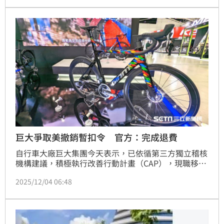
分）起，停收總統川普徵收的違法關稅。
巨大爭取美撤銷暫扣令 官方：完成退費
自行車大廠巨大集團今天表示，已依循第三方獨立稽核
機構建議，積極執行改善行動計畫（CAP），現職移工
退費已全數匯入，將儘速爭取撤銷暫扣令（WRO），
2025/12/04 06:48
成為勞動與人權治理提升的正向案例。