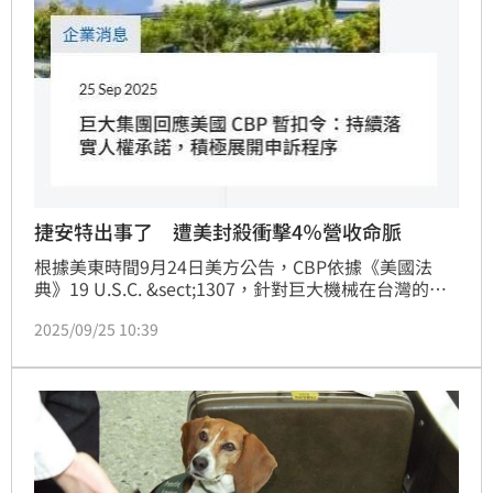
捷安特出事了 遭美封殺衝擊4％營收命脈
根據美東時間9月24日美方公告，CBP依據《美國法
典》19 U.S.C. &sect;1307，針對巨大機械在台灣的製
造據點發出Withhold Release Order（WRO），指控
2025/09/25 10:39
其存在「強迫勞動疑慮」，即刻禁止進口美國。巨大今
凌晨火速發出公告，確認此事已對其造成實質影響。