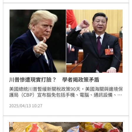
川普慘遭現實打臉？ 學者揭政策矛盾
美國總統川普暫緩新關稅政策90天，美國海關與邊境保
護局（CBP）宣布豁免包括手機、電腦、通訊設備、顯
示器及半導體等電子產品的關稅。對此，旅美學者翁履
2025/04/13 10:27
中分析，川普此舉等同承認「美國目前仍無法與中國製
造完全脫鉤」，無疑是一記現實打臉。他進一步指出，
川普不會輕易承認錯誤，更不想讓自己看起來「輸
了」，這可能意味著還有其他新招可能出爐。