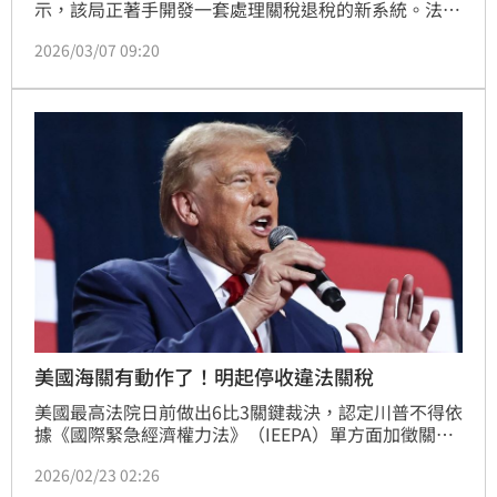
示，該局正著手開發一套處理關稅退稅的新系統。法官
則已給予該局緩衝時間建立新系統。
2026/03/07 09:20
美國海關有動作了！明起停收違法關稅
美國最高法院日前做出6比3關鍵裁決，認定川普不得依
據《國際緊急經濟權力法》（IEEPA）單方面加徵關
稅，對此，美國海關及邊境保衛局正式宣布，將從美東
2026/02/23 02:26
時間24日凌晨12時01分起（台灣時間25日中午12時01