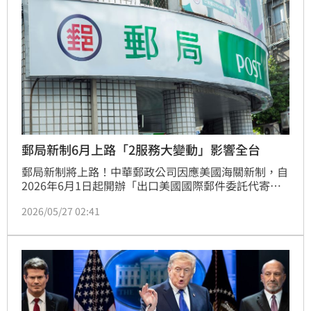
郵局新制6月上路「2服務大變動」影響全台
郵局新制將上路！中華郵政公司因應美國海關新制，自
2026年6月1日起開辦「出口美國國際郵件委託代寄件
人繳納關稅服務」，並同步恢復收寄往美國之商品類郵
2026/05/27 02:41
件。未來台灣民眾想寄送「商品」到美國，可透過
EZPost系統製作託運單，系統會自動試算關稅、手續
費等相關費用，一併納入郵資。