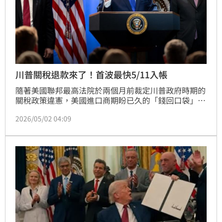
川普關稅退款來了！首波最快5/11入帳
隨著美國聯邦最高法院於兩個月前裁定川普政府時期的
關稅政策違憲，美國進口商期盼已久的「錢回口袋」終
於進入倒數計時。根據最新司法文件顯示，聯邦政府積
2026/05/02 04:09
欠企業的巨額稅款與利息，第一批款項最快將在本月11
日左右撥發，這項被業界稱為「解放日」的退稅行動，
預計將為飽受關稅壓力之苦的中小企業注入急需的現金
流。