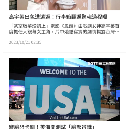
高宇蓁出包遭遣返！行李箱翻遍驚魂過程曝
「茶室版華燈初上」電影《鳳姐》由戲劇女神高宇蓁首
度擔任大銀幕女主角，片中殘酷寫實的劇情揭露台灣早
期雛妓文化以及人口販賣真相，並深入刻畫台灣茶室私
2023/10/21 02:35
娼生活。《鳳姐》近日傳出捷報，入選第43屆夏威夷國
際影展台灣電影焦點單元，高宇蓁和導演邱新達昨出發
夏威夷後，高宇蓁居然被海關拒絕入境，如今正在遣返
的班機上。
變臉恐卡關！美海關測試「臉部辨識」