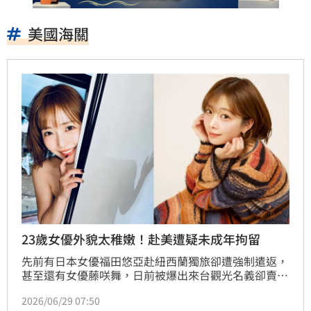
美國海關
23歲女優外貌太稚嫩！赴美遭疑未成年拘留
先前有日本女優福田悠亞赴紐西蘭獨旅卻遭強制遣返，
甚至還有女優藤咲舞，日前被爆出來台觀光名義卻賣淫
遭逮捕遣返，不過並非個案，有「成人界才女」之稱的
2026/06/29 07:50
日本人氣女優兼作家紗倉真菜（紗倉まな），就曾經在