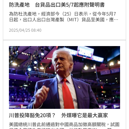
防洗產地 台貨品出口美5/7起應附聲明書
為防杜洗產地，經濟部今（25）日表示，從今年5月7
日起，出口人出口台灣產製（MIT）貨品至美國，應簽
具「輸美國貨品原產地聲明書」，具結產地屬實，違者
2025/04/25 08:40
最高可處新台幣300萬元罰鍰。
川普投降豁免20項？ 外媒曝它是最大贏家
美國總統川普此前通過對中國商品加徵高額關稅，試圖