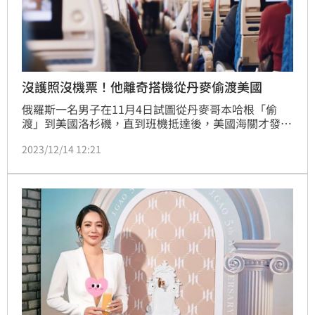
沒護照沒機票！他離奇搭機從丹麥偷渡美國
俄羅斯一名男子在11月4日試圖從丹麥哥本哈根「偷
渡」到美國洛杉磯，直到班機抵達後，美國海關才發現
他非但沒有美國簽證，連護照都沒有，到底是如何通過
2023/12/14 12:21
安檢登機？令海關人員相當疑惑，目前將他依偷渡罪起
訴。機組人員透露，男子在機場行為怪異，不斷走動、
換座位，甚至每次都要求空姐提供兩份飛機餐。