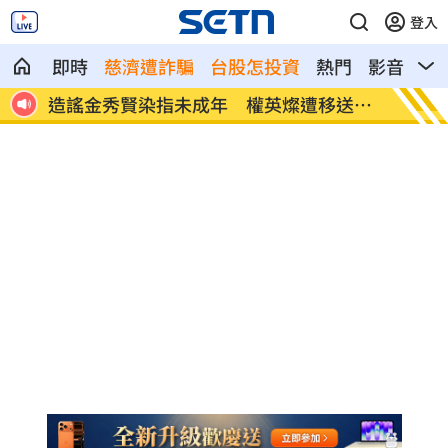
登入
即時
慈濟遭詐騙
台股怎投資
熱門
影音
熱
87兆
造謠金秀賢染指未成年 權英燦遭移送檢
才痛批
方
她