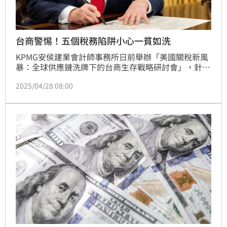
台商警惕！五個稅務陷阱小心一貧如洗
KPMG安侯建業會計師事務所日前舉辦「美國關稅新風
暴：全球供應鏈洗牌下的台商生存戰略研討會」，針對
美國總統川普關稅措施提出警示。專家指出，美國海關
2025/04/28 08:00
（CBP）對進口產品的查核認定將更為嚴格，特別注意
首次銷售（First Sale）合法性，企業在通關前須留意
三大申報環節。