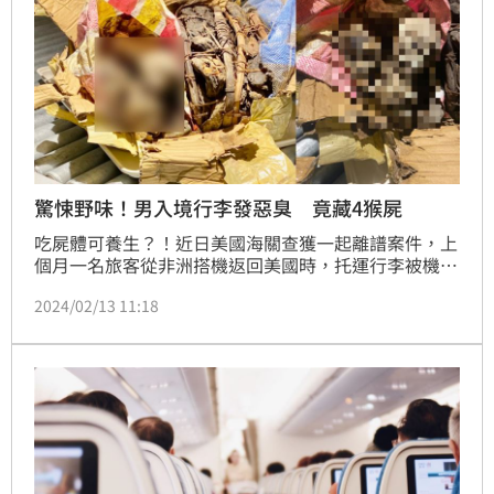
驚悚野味！男入境行李發惡臭 竟藏4猴屍
吃屍體可養生？！近日美國海關查獲一起離譜案件，上
個月一名旅客從非洲搭機返回美國時，托運行李被機場
檢疫犬嗅出有異狀，海關人員搜查後，竟查出4隻猴子
2024/02/13 11:18
乾屍，且「已死亡多時」全部呈現「木乃伊化」。海關
人員好奇攜帶「猴屍」做甚麼？男子才坦承是要自己
「食用」，當場嚇壞海關。