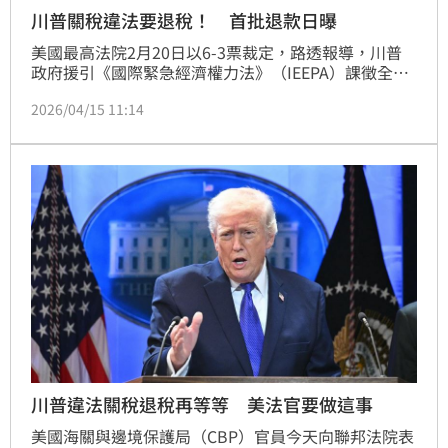
川普關稅違法要退稅！ 首批退款日曝
美國最高法院2月20日以6-3票裁定，路透報導，川普
政府援引《國際緊急經濟權力法》（IEEPA）課徵全面
性關稅逾越職權、違憲，徵稅權歸屬國會（憲法第1條
2026/04/15 11:14
第8款）。此裁定後，美國海關與邊境保護局（CBP）
須退還約1660億美元（台幣約5.3兆元）已繳關稅，涉
及33萬多家進口商、5300萬批貨物。
川普違法關稅退稅再等等 美法官要做這事
美國海關與邊境保護局（CBP）官員今天向聯邦法院表