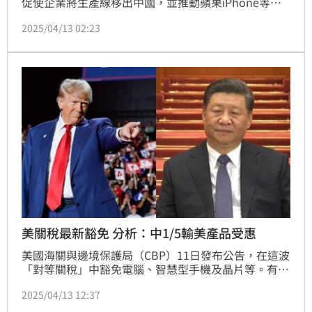
促使企業將生產線移出中國，並推動蘋果iPhone等產
品在美國本土製造。然而，眾多分析師認為，將蘋果的
2025/04/13 02:23
供應鏈完全轉移至美國「幾乎是不可能完成的任務」，
若強行實施此類關稅政策，甚至可能導致美國科技行業
倒退10年。
美關稅最新豁免 分析：中1/5輸美產品受惠
美國海關與邊境保護局（CBP）11日發布公告，在這波
「對等關稅」中豁免電腦、智慧型手機及晶片等。有機
構分析，本次豁免中來自中國的金額全年大約1000億
2025/04/13 12:37
美元，占中國出口至美國總額的20%。