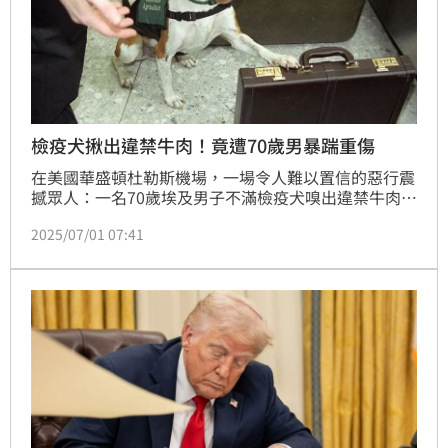
檢疫犬揪出違禁牛肉！竟遭70歲男暴踹重傷
在美國華盛頓杜勒斯機場，一場令人難以置信的惡行震
撼眾人：一名70歲埃及男子不滿檢疫犬嗅出違禁牛肉，
竟狠踹正在執勤的米格魯犬「弗雷迪」，導致牠右側肋
2025/07/01 07:41
骨挫傷、全身瘀青，身形騰空撞擊地面，傷勢慘烈。
（記者唐家興）