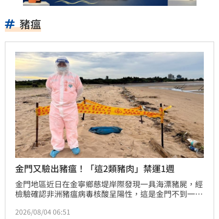
豬瘟
金門又驗出豬瘟！「這2類豬肉」禁運1週
金門地區近日在金寧鄉慈堤岸際發現一具海漂豬屍，經
檢驗確認非洲豬瘟病毒核酸呈陽性，這是金門不到一個
月內發生的第二起染疫案例。為防範疫情擴散風險，農
2026/08/04 06:51
業部緊急啟動防疫機制，宣布自即日起至8月10日止，