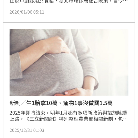
止家戶廚餘用於養豬，新北市環保局配合政策，自今年
1月1日起，家戶廚餘回收全面採行新制，家戶廚餘不再
2026/01/06 05:11
區分生熟，只需瀝乾水分後交付回收即可，並明確列出
3大類不得回收的物品。若混入廚餘，清潔隊將拒收，
並可能依《廢棄物清理法》第50條，處新台幣1200元
至6000元罰鍰。
新制／生1胎拿10萬、寵物1事沒做罰1.5萬
2025年即將結束，明年1月起有多項新政策與措施陸續
上路，《三立新聞網》特別整理農業部相關新制，包括
各類社會保險生育給付每胎補足至10萬元、廚餘養豬場
2025/12/31 01:03
全面轉型飼料養豬、雙北家戶廚餘「不再分類」、全面
實施犬貓寵物登記等，讓民眾一次掌握重要資訊。