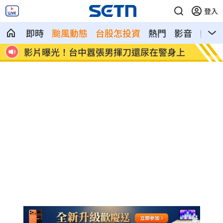
登入
即時
颱風動態
台股怎投資
熱門
影音
熱搜
身上
AND2BLE、ALD1黑白對決！神級舞台炸
獨／再
全場
掌