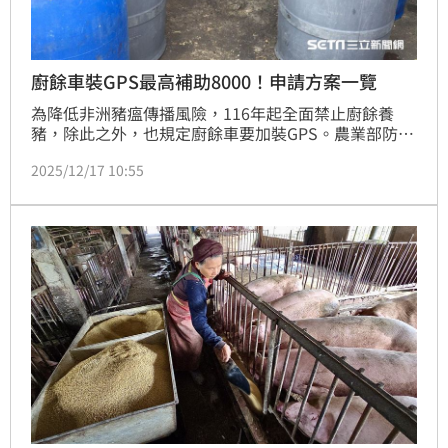
廚餘車裝GPS最高補助8000！申請方案一覽
為降低非洲豬瘟傳播風險，116年起全面禁止廚餘養
豬，除此之外，也規定廚餘車要加裝GPS。農業部防檢
署今（17）日公布GPS補助將分二階，第一階即起到年
2025/12/17 10:55
底前裝設者，將補助設備裝設費及租賃費，其中裝設費
每輛補助上限1000元，租賃費補助上限為每輛每年新
台幣6000元；第二階段則補助116年起全面禁用廚餘養
豬後之拆機費，補助上限為每輛新台幣1000元。