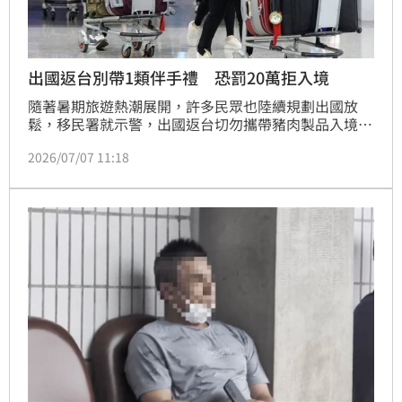
出國返台別帶1類伴手禮 恐罰20萬拒入境
隨著暑期旅遊熱潮展開，許多民眾也陸續規劃出國放
鬆，移民署就示警，出國返台切勿攜帶豬肉製品入境，
去年（2025年）就有542人因此被罰新台幣20萬元，還
2026/07/07 11:18
有144名外籍旅客因無法繳出罰款遭拒絕入境，提醒民
眾務必注意「不攜帶、不購買、不寄送」原則。