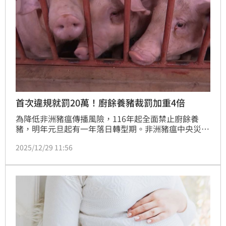
首次違規就罰20萬！廚餘養豬裁罰加重4倍
為降低非洲豬瘟傳播風險，116年起全面禁止廚餘養
豬，明年元旦起有一年落日轉型期。非洲豬瘟中央災害
應變中心指出，將提高「動物傳染病防治條例」裁罰基
2025/12/29 11:56
準，未來違規搬運廚餘到養豬場，第1次裁罰鍰金額從
新台幣5萬元提高至20萬元、第2次50萬元、第3次以上
違規直接裁處最高罰鍰100萬元。