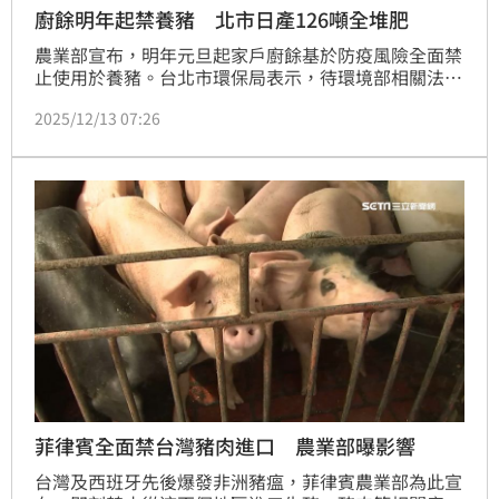
廚餘明年起禁養豬 北市日產126噸全堆肥
農業部宣布，明年元旦起家戶廚餘基於防疫風險全面禁
止使用於養豬。台北市環保局表示，待環境部相關法規
修正後，全市每天約126公噸家戶廚餘將全數以堆肥方
2025/12/13 07:26
式去化。
菲律賓全面禁台灣豬肉進口 農業部曝影響
台灣及西班牙先後爆發非洲豬瘟，菲律賓農業部為此宣