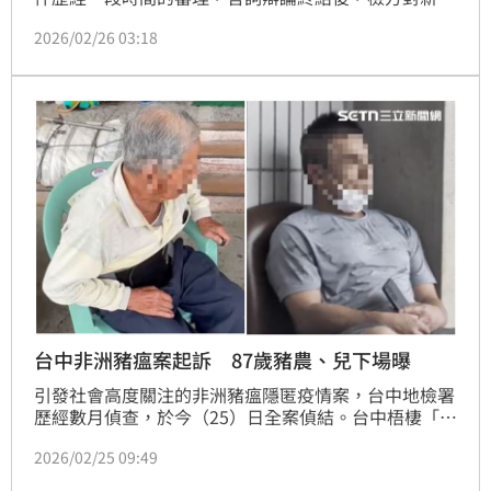
縣長楊文科求處10年以上徒刑，全案預計7月10日宣
2026/02/26 03:18
判。另一方面，台中去年發生豬瘟案，多名市府官員近
期也遭到彈劾。針對藍營執政縣市的種種爭議，今
（26）民進黨就大酸，從台中市到新竹縣 藍色執政，
就是「無能保證」！
台中非洲豬瘟案起訴 87歲豬農、兒下場曝
引發社會高度關注的非洲豬瘟隱匿疫情案，台中地檢署
歷經數月偵查，於今（25）日全案偵結。台中梧棲「洽
興畜牧場」業者陳姓父子，涉嫌偽造蒸煮紀錄並私賣染
2026/02/25 09:49
疫豬肉，遭檢方依違反《廢棄物清理法》、詐欺及偽造
文書等罪名提起公訴，並建請法院從重量刑。全案今移