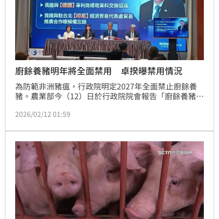
廚餘養豬明年將全面禁用 卓揆曝禁用情況
為防範非洲豬瘟，行政院明定2027年全面禁止廚餘養
豬。農業部今（12）日於行政院院會報告「廚餘養豬轉
型進度」，行政院長卓榮泰表示，原有435場廚餘養豬
2026/02/12 01:59
場，已經有192場表達不再使用廚餘養豬，占了48%的
豬隻頭數，短期內已初步顯現績效。