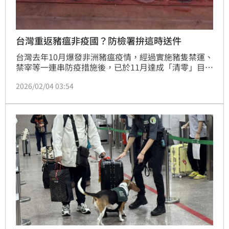
台灣重返豬瘟非疫國？防檢署拚這時送件
台灣去年10月爆發非洲豬瘟疫情，經過實施豬隻禁運、
禁宰等一連串防疫措施後，已於11月達成「清零」目
標。農業部隨後著手準備相關資料，積極申請重返非洲
2026/02/04 03:54
豬瘟非疫區，讓台灣豬肉可以再次行銷到國外。防檢署
今（4）日表示，最快可望在農曆年前提出申請。