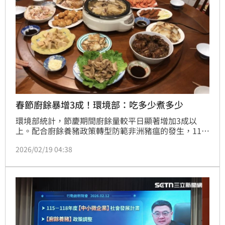
春節廚餘暴增3成！環境部：吃多少煮多少
環境部統計，節慶期間廚餘量較平日顯著增加3成以
上。配合廚餘養豬政策轉型防範非洲豬瘟的發生，115
年起家戶（含社區大樓）廚餘禁止養豬，環境管理署呼
2026/02/19 04:38
籲全民廚餘減量，從家庭開始做起，過量的年菜準備不
僅會造成食物浪費，還可能增加後續廚餘清運及處理的
負荷。年菜準備「吃多少、煮多少」，上餐廳則是「吃
多少、點多少」，對於不明來源的肉品決不購買也不投
入廚餘桶，配合各縣市政府的廚餘分類與排出前瀝乾的
措施。