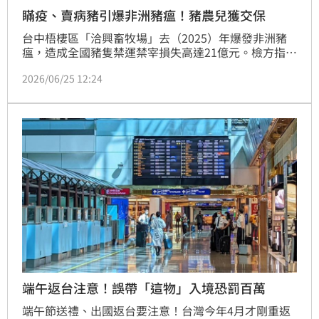
瞞疫、賣病豬引爆非洲豬瘟！豬農兒獲交保
台中梧棲區「洽興畜牧場」去（2025）年爆發非洲豬
瘟，造成全國豬隻禁運禁宰損失高達21億元。檢方指控
負責人陳姓父子涉嫌隱匿疫情、偽造文件、短報死豬數
2026/06/25 12:24
量，甚至還販售病死豬遭羈押禁見。其中58歲陳子自去
年11月收押至今，期間多次聲請停押未果，經台中地院
完成審理程序，已於23日裁定以15萬元交保，全案將
於7月28日宣判。
端午返台注意！誤帶「這物」入境恐罰百萬
端午節送禮、出國返台要注意！台灣今年4月才剛重返