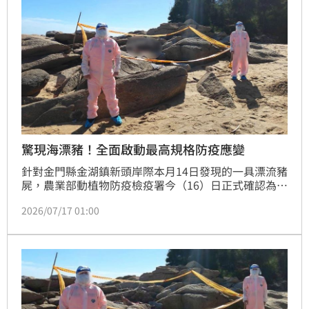
驚現海漂豬！全面啟動最高規格防疫應變
針對金門縣金湖鎮新頭岸際本月14日發現的一具漂流豬
屍，農業部動植物防疫檢疫署今（16）日正式確認為非
洲豬瘟病毒核酸陽性。為防堵疫情擴散，農業部已公告
2026/07/17 01:00
自即日起至7月22日止，禁止金門地區豬肉及相關加工
產品輸往臺灣本島及其他離島。