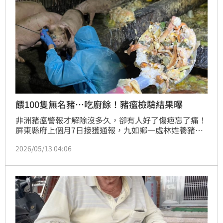
餵100隻無名豬…吃廚餘！豬瘟檢驗結果曝
非洲豬瘟警報才解除沒多久，卻有人好了傷疤忘了痛！
屏東縣府上個月7日接獲通報，九如鄉一處林姓養豬
場，不僅違法用廚餘餵豬，連畜牧場登記都沒有，非法
2026/05/13 04:06
養了100頭豬。更令人擔心的是，業者也從事廚餘清運
業務，收運據點遍佈台南、高雄多間餐廳，流向複雜。
縣府不敢大意，主動採集廚餘及2次豬隻血液檢體送
驗，儘管非洲豬瘟檢驗結果為陰性，仍認定違規情節重
大，重罰43萬元。