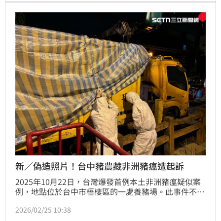
審，台中地院傍晚召開接押庭，法官訊問後認為仍有繼
續羈押必要，裁定陳子續押。
新／偽造照片！台中豬農藏非洲豬瘟遭起訴
2025年10月22日，台灣爆發首例本土非洲豬瘟疑似案
例，地點位於台中市梧棲區的一處養豬場。此事件不僅
引發了社會大眾對於食品安全的擔憂，更對台灣養豬戶
2026/02/25 10:38
造成重大影響！台中地檢署今（25）日全案偵結，台中
梧棲畜牧場業者陳姓父子，涉嫌長期以舊照片偽造廚餘