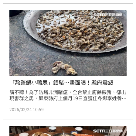
蒸煮紀錄，並在爆發非洲豬瘟疫情期間隱匿不報，甚至
將可能染疫的「毒豬肉」賣入肉品市場牟利。檢方認定
兩人惡性重大，罔顧國家防疫安全，依違反《廢棄物清
理法》
「熬整鍋小鴨屍」餵豬…畫面曝！縣府震怒
講不聽！為了防堵非洲豬瘟，全台禁止廚餘餵豬，卻出
現害群之馬，屏東縣府上個月19日查獲佳冬鄉李姓養豬
場，向種鴨場回收小公鴨及蛋，並至菜市場撿取菜葉、
2026/02/24 10:59
肉塊等做為廚餘餵食豬隻。經清查現場1桶廚餘、7桶豆
渣、2桶鳳梨皮，且蒸煮槽內還有一鍋熬煮的小鴨屍
體，證據確鑿，被重罰40萬元，這也是去年10月至今
第6起違規，裁罰金額累計620萬元。