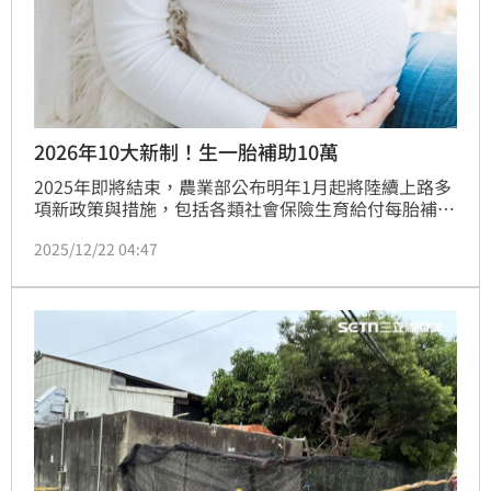
2026年10大新制！生一胎補助10萬
2025年即將結束，農業部公布明年1月起將陸續上路多
項新政策與措施，包括各類社會保險生育給付每胎補足
至10萬元、廚餘養豬場全面轉型飼料養豬、全面實施犬
2025/12/22 04:47
貓寵物登記等，讓民眾一次掌握重要資訊。