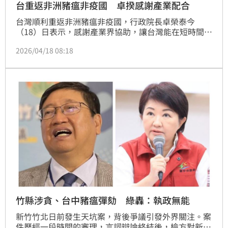
台重返非洲豬瘟非疫國 卓揆感謝產業配合
台灣順利重返非洲豬瘟非疫國，行政院長卓榮泰今
（18）日表示，感謝產業界協助，讓台灣能在短時間內
就重回到「亞洲沒有三大豬病（非疫區）」的地位，政
2026/04/18 08:18
府會汲取這次非洲豬瘟的經驗，持續強化邊境管理、防
疫體系，以及與產業充分合作。
竹縣涉貪、台中豬瘟彈劾 綠轟：執政無能
新竹竹北日前發生天坑案，背後爭議引發外界關注。案
件歷經一段時間的審理，言詞辯論終結後，檢方對新竹