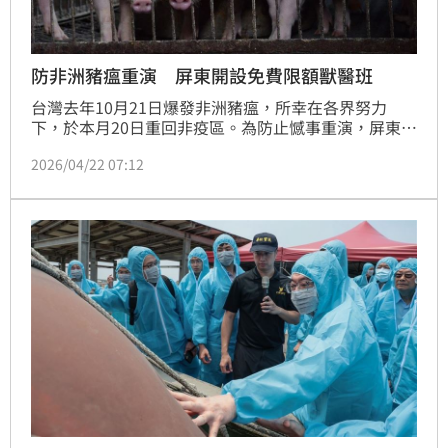
防非洲豬瘟重演 屏東開設免費限額獸醫班
台灣去年10月21日爆發非洲豬瘟，所幸在各界努力
下，於本月20日重回非疫區。為防止憾事重演，屏東縣
今年把防疫戰線前移到第一線豬場，宣布屏東縣農業大
2026/04/22 07:12
學第12屆課程新增「豬場特約獸醫培訓班」，免費、限
額培訓執業獸醫進入養豬場第一線，強化疫病監測、臨
場判斷與緊急處置能力，防堵重大動物疫病從源頭擴
散。