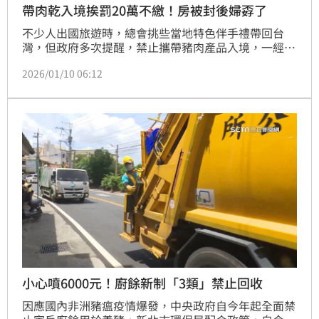
帶肉乾入境挨罰20萬不繳！房被封後婦孬了
不少人出國旅遊時，總會挑些當地特色伴手禮帶回台
灣，但政府多次提醒，禁止攜帶豬肉產品入境，一經查
獲即裁罰20萬元罰鍰，沒想到仍有國人以身試法。一名
2026/01/10 06:12
林姓女子透過小三通返國時，攜帶一盒豬肉乾入境遭裁
罰20萬元，花蓮分署收案後，立即查封林女名下所有不
動產以保全執行，林女得知後嚇得立即將20萬元罰鍰繳
清。
小心噴6000元！廚餘新制「3類」禁止回收
因應國內非洲豬瘟疫情爆發，中央政府自今年起全面禁