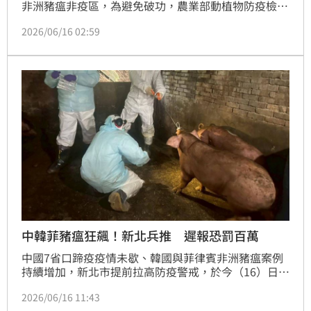
非洲豬瘟非疫區，為避免破功，農業部動植物防疫檢疫
署提醒，端午節選購肉粽、香腸、臘肉等豬肉製品，務
2026/06/16 02:59
必認明合法來源；民眾若從國外返台，更不得攜帶豬肉
及相關動物產品入境，違者最高可開罰100萬元罰鍰。
中韓菲豬瘟狂飆！新北兵推 遲報恐罰百萬
中國7省口蹄疫疫情未歇、韓國與菲律賓非洲豬瘟案例
持續增加，新北市提前拉高防疫警戒，於今（16）日舉
辦「重大豬病災害防救兵棋推演」，模擬養豬場、肉品
2026/06/16 11:43
市場及違法廚餘養豬等4大情境，其中更納入「類口蹄