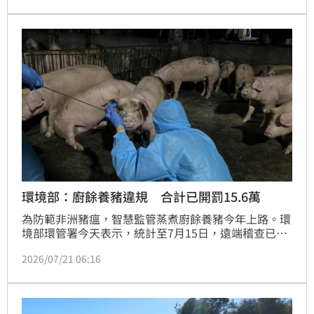
全面禁止金門地區的豬肉及相關加工產品輸往台灣本島
及其他離島。此次管制範圍包含金門在地飼養豬隻及其
製品，以及在金門販售的台灣製造原廠包裝豬肉產品，
請民眾務必配合相關規範，共同守護國內養豬產業與防
疫安全，避免病
環境部：廚餘養豬違規 合計已開罰15.6萬
為防範非洲豬瘟，智慧監管蒸煮廚餘養豬今年上路。環
境部環管署今天表示，統計至7月15日，遠端稽查已開
罰12件、共新台幣6萬元；中央、地方聯合稽查處分22
2026/07/21 06:16
場、共9萬6000元。