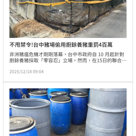
不甩禁令!台中豬場偷用廚餘養豬重罰4百萬
非洲豬瘟危機才剛剛落幕，台中市政府自 10 月起針對
廚餘養豬採取「零容忍」立場。然而，在15日的聯合稽
查中，龍井區一處養豬場仍被查獲私下違規使用廚餘餵
2025/12/18 09:04
養。對此，台中市農業局17日表示，將採取最高規格裁
處，併計兩項法規之最高罰則，違規業者最高恐面臨高
達新臺幣400萬元的鉅額罰鍰。