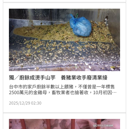
獨／廚餘成燙手山芋 養豬業收手廢清業接
台中市的家戶廚餘半數以上餵豬，不僅曾是一年標售
2500萬元的金雞母，畜牧業者也搶著收，10月初因非
洲豬瘟禁用，1月起新規定上路確定家戶廚餘不能養
2025/12/29 02:30
豬，畜牧業者接連退出社區收取，近期爆發沒人收與價
格飆漲情況，環保局協調環保業者協助，下月起取代養
豬業者收送廚餘，且一戶每月7.5公斤不計原有進焚化
廠額度，環保局強調社區廚餘收取費用不會增加反而降
低，3月起會滾動式檢討。