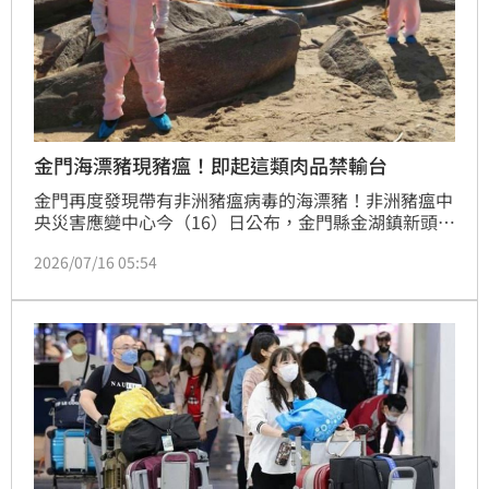
金門海漂豬現豬瘟！即起這類肉品禁輸台
金門再度發現帶有非洲豬瘟病毒的海漂豬！非洲豬瘟中
央災害應變中心今（16）日公布，金門縣金湖鎮新頭沙
灘14日發現一頭海漂豬，檢驗確認非洲豬瘟病毒核酸陽
2026/07/16 05:54
性，為今年首例。農業部同步宣布，即日起擴大暫停
「金門地區豬肉及豬肉加工產品」輸往台灣本島及其他
離島，至少須連續1週未再發現疫情，才會解除管制。