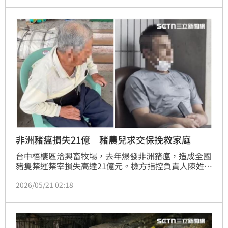
疫」情境。新北市府強調，若豬隻出現水泡、跛行等疑
似症狀，特約獸醫師須於24小時內完成通報，違者最高
可處100萬元罰鍰。
非洲豬瘟損失21億 豬農兒求交保挽救家庭
台中梧棲區洽興畜牧場，去年爆發非洲豬瘟，造成全國
豬隻禁運禁宰損失高達21億元。檢方指控負責人陳姓父
子規避廚餘蒸煮、短報死豬數量，甚至交給非法業者清
2026/05/21 02:18
運，還販賣病死豬，隱匿疫情，涉偽造文書、詐欺等
罪。陳姓兒子提出父親年邁、女兒即將臨盆為由，請求
停止羈押，希望能挽救即將崩潰的家庭。但台中地院仍
裁定從5月25日起延長羈押禁見2月，可抗告。