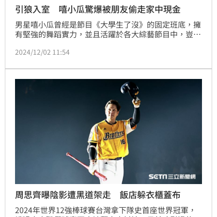
引狼入室 嘻小瓜驚爆被朋友偷走家中現金
男星嘻小瓜曾經是節目《大學生了沒》的固定班底，擁
有堅強的舞蹈實力，並且活躍於各大綜藝節目中，豈料
近日卻突然發文表示有朋友來到家裡吃飯聊天，結果嘻
2024/12/02 11:54
小瓜卻在對方離開後發現自己的錢財不翼而飛，後來朋
友坦承行竊，誇張的情況讓他直呼：「讓我造成很大的
陰影」。蔡佩伶報導
周思齊曝陰影遭黑道架走 飯店躲衣櫃蓋布
2024年世界12強棒球賽台灣拿下隊史首座世界冠軍，