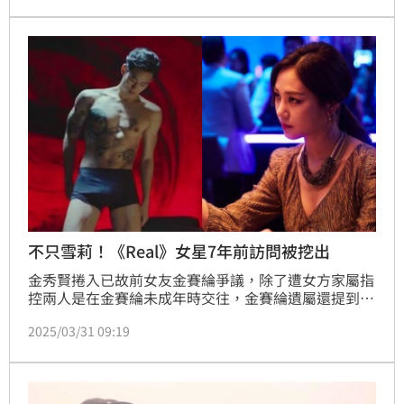
雖然弗雷被診斷出患有腦癌，但他的官方死因尚未得到
確認。
不只雪莉！《Real》女星7年前訪問被挖出
金秀賢捲入已故前女友金賽綸爭議，除了遭女方家屬指
控兩人是在金賽綸未成年時交往，金賽綸遺屬還提到金
秀賢頻頻催討7億韓幣（約1579萬新台幣）賠償金。如
2025/03/31 09:19
今風波再擴大，連已逝女星雪莉（崔真理）的哥哥也出
面指控，金秀賢和表哥李沙朗曾強迫妹妹拍攝《Real》
裸戲，對此，在電影中也有裸露戲的女星韓智恩，被挖
出曾表示拍攝床戲後留下了很大的陰影。