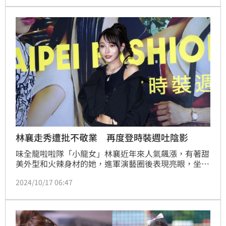
蘭才能獲得幸福與療癒。
林襄走秀遭批不敬業 再度登時裝週吐陰影
味全龍啦啦隊「小龍女」林襄近年來人氣飆漲，有著甜
美外型和火辣身材的她，進軍演藝圈後表現亮眼，坐擁
大批粉絲。日前她體重一度掉到只剩38公斤，看上去全
2024/10/17 06:47
是骨頭，她才透露因為先前為台北時裝週走秀，被批評
不敬業，因此極力瘦身。而她今（17日）再度為台北時
裝週站台，心理陰影全吐。林汝珊