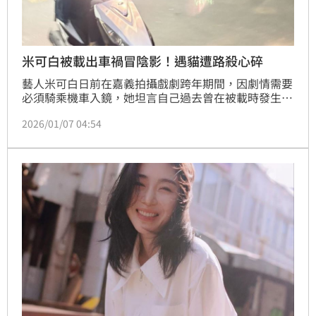
米可白被載出車禍冒陰影！遇貓遭路殺心碎
藝人米可白日前在嘉義拍攝戲劇跨年期間，因劇情需要
必須騎乘機車入鏡，她坦言自己過去曾在被載時發生過
車禍，至今對騎摩托車仍心存陰影，所幸劇組體諒她的
2026/01/07 04:54
恐懼，在收工後仍陪她練車到晚上9點，讓她直呼「是
有愛的劇組」，相關經歷也在社群曝光，引發網友關
注。趙浩雲