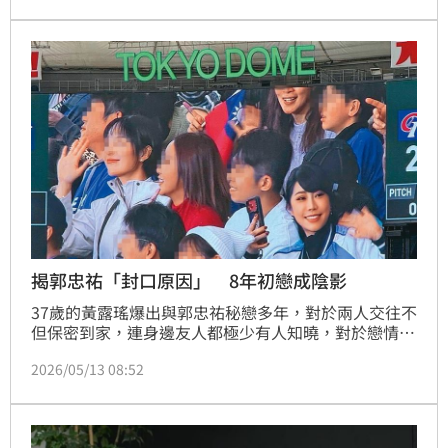
一家人陰影，綜合相關證據，法官審理後，判准離婚，
可上訴。
揭郭忠祐「封口原因」 8年初戀成陰影
37歲的黃露瑤爆出與郭忠祐秘戀多年，對於兩人交往不
但保密到家，連身邊友人都極少有人知曉，對於戀情如
此保密，據悉和郭忠祐過去的戀情陰影有關。郭忠祐
2026/05/13 08:52
2015年自選秀節目《明日之星Super Star》出道，畢
業於國立台灣體育運動大學的他，其實早在出道時就有
交往多年的初戀女友，沒想到就在他知名度漸漸打開
後，兩人決定分手，而這段戀情也是他出道以來，唯一