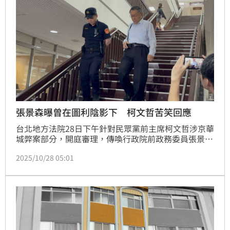
張景森曝曾在圖利陰影下 柯文哲苦笑回應
台北地方法院28日下午針對民眾黨前主席柯文哲涉京華
城弊案部分，開庭審理，傳喚行政院前政務委員張景森
出庭作證。因張景森提到，在任職台北市政府10多年
2025/10/28 05:01
間，每天都在圖利罪陰影下渡過。對此，柯文哲表示，
張景森如果有選舉「現在就會坐在我現在這個位子（被
告席）。」