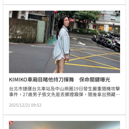
元），原本規劃好的退休生活因此蒙上陰影。
KIMIKO車廂目睹他持刀揮舞 保命關鍵曝光
台北市捷運台北車站及中山商圈19日發生嚴重隨機攻擊
事件，27歲男子張文先是丟擲煙霧彈，隨後拿出預藏刀
械刺傷旅客，造成多人傷亡，最終嫌犯在警方包圍下墜
2025/12/21 09:52
樓身亡，此事引發社會高度關注，其中知名舞蹈老師
KIMIKO（林睿君）也憶起20多年前在紐約地鐵遇到酒
醉男子持刀揮舞的恐怖經歷，希望能給大眾一些實用的
自保建議。蔡佩伶報導