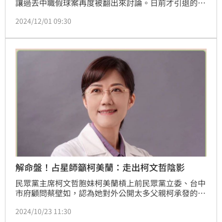
讓過去中職假球案再度被翻出來討論。日前才引退的中
信兄弟周思齊回憶，那時候風聲鶴唳，曾在飯店被黑道
2024/12/01 09:30
帶出去過，也曾穿著球衣就被架出去上黑頭車，對他洗
腦。
解命盤！占星師籲柯美蘭：走出柯文哲陰影
民眾黨主席柯文哲胞妹柯美蘭槓上前民眾黨立委、台中
市府顧問蔡壁如，認為她對外公開太多父親柯承發的病
情，21日更在民眾黨群組內要蔡壁如「閉嘴」，相關話
2024/10/23 11:30
題延燒。有占星師直言，擺脫柯家陰影，回頭從醫柯美