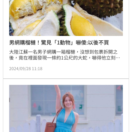
男網購榴槤！驚見「1動物」嚇傻:以後不買
大陸江蘇一名男子網購一箱榴槤，沒想到包裹拆開之
後，竟在裡面發現一條約1公尺的大蛇，嚇得他立刻報
警求助。所幸最終在警方的幫忙下，順利將蛇捕捉，該
2024/09/28 11:18
名男子也嚇得崩潰直呼，「我以後不買榴槤了。」