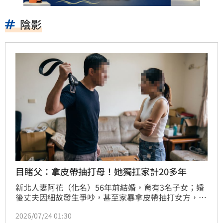
陰影
目睹父：拿皮帶抽打母！她獨扛家計20多年
新北人妻阿花（化名）56年前結婚，育有3名子女；婚
後丈夫因細故發生爭吵，甚至家暴拿皮帶抽打女方，隨
後離家出走，由阿花獨扛家計20多年，無奈向法院離
2026/07/24 01:30
婚；因丈夫都未出面，且子女也出庭揭露家父帶給他們