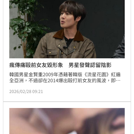
承認過的戀情。
瘋傳痛毆前女友毀形象 男星發聲認留陰影
韓國男星金賢重2009年憑藉著韓版《流星花園》紅遍
全亞洲，不過卻在2014爆出毆打前女友的風波，即使
後續法院還金賢重清白，但他的形象早已大傷。如今事
2026/02/28 09:21
隔多年，金賢重登上節目罕見提起往事，坦承1原因留
下陰影。蔡佩伶報導