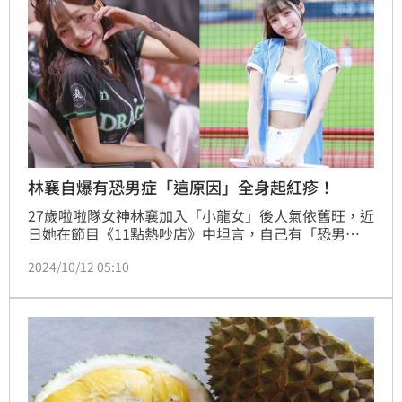
林襄自爆有恐男症「這原因」全身起紅疹！
27歲啦啦隊女神林襄加入「小龍女」後人氣依舊旺，近
日她在節目《11點熱吵店》中坦言，自己有「恐男
症」，更當場解釋了背後的原因。她透露，雖然在工作
2024/10/12 05:10
時若是和男隊友一起玩遊戲，感覺還好，不過當需要拍
攝情侶戲或營造戀愛氛圍時，她就會感到非常不自在，
甚至全身起紅疹，特別尷尬。