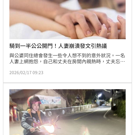
騎到一半公公開門！人妻崩潰發文引熱議
與公婆同住總會發生一些令人想不到的意外狀況。一名
人妻上網抱怨，自己和丈夫在房間內親熱時，丈夫忘了
鎖門，公公又沒有敲門習慣，直接開門闖入，結果自己
2026/02/17 09:23
當時「騎在丈夫身上」，裸上身正對門口，與公公四目
相對數秒，對方才關門離開。事後人妻崩潰：「自己到
現在都沒臉下樓」，文章曝光引發熱議，許多網友心疼
直呼：「這陰影一輩子忘不了」。