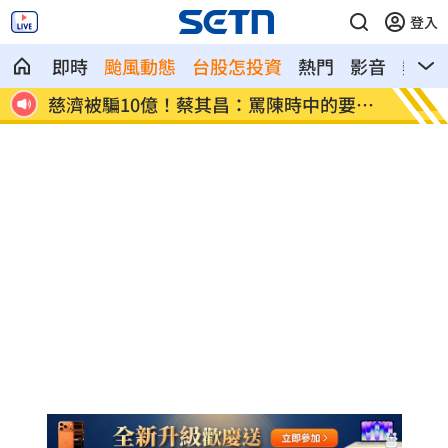
登入
即時
颱風動態
台股怎投資
熱門
影音
熱搜
要道
嬤吃白帶魚防失智！「1動作」精華全沒了
26歲
網