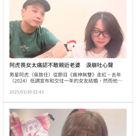
阿虎喪女太痛認不敢親近老婆 淚崩吐心聲
男星阿虎（吳致任）從節目《瘋神無雙》走紅，去年
（2024）低調宣布和交往一年的女友結婚，然而他的
妻子曾在懷胎7個月之後爆出流產噩耗，對於阿虎來說
2025/03/30 02:43
打擊相當大，他也在節目中坦承因為產生陰影而不敢碰
老婆。蔡佩伶報導