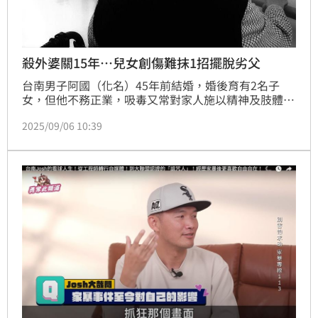
殺外婆關15年…兒女創傷難抹1招擺脫劣父
台南男子阿國（化名）45年前結婚，婚後育有2名子
女，但他不務正業，吸毒又常對家人施以精神及肢體暴
力，不只涉刑案入監，離婚後，還拿刀砍傷舅舅，殺害
2025/09/06 10:39
外婆入監15年；在子女心中留下難以抹滅的創傷，如今
爸爸年邁需人撫養，2人向法院聲請免除扶養義務獲
准。