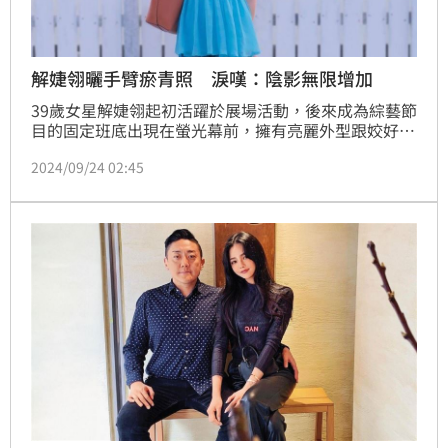
解婕翎曬手臂瘀青照 淚嘆：陰影無限增加
39歲女星解婕翎起初活躍於展場活動，後來成為綜藝節
目的固定班底出現在螢光幕前，擁有亮麗外型跟姣好身
材的她深受觀眾喜愛，近日解婕翎在社群中提到她因為
2024/09/24 02:45
抽血所導致的瘀青一週都還沒好，令人非常心疼。蔡佩
伶報導