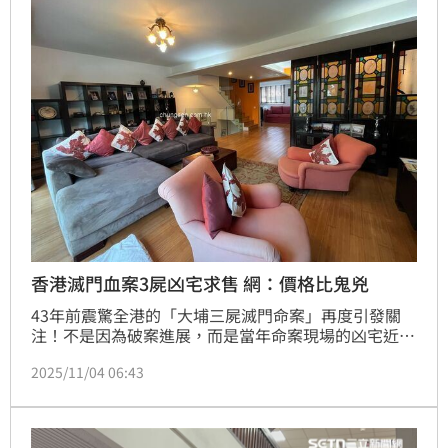
香港滅門血案3屍凶宅求售 網：價格比鬼兇
43年前震驚全港的「大埔三屍滅門命案」再度引發關
注！不是因為破案進展，而是當年命案現場的凶宅近日
再度公開求售。這間位於新界大埔康樂園的獨立住宅，
2025/11/04 06:43
以1180萬港幣（約新台幣4687萬元）起標拍賣，較銀
行估值2100萬港幣便宜超過四成，市場議論紛紛。