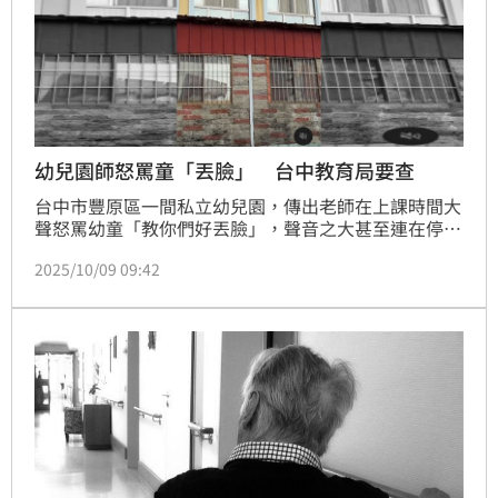
幼兒園師怒罵童「丟臉」 台中教育局要查
台中市豐原區一間私立幼兒園，傳出老師在上課時間大
聲怒罵幼童「教你們好丟臉」，聲音之大甚至連在停車
場都聽得到，有民眾路過聽到嚇一跳，擔心老師的吼罵
2025/10/09 09:42
讓幼童心理產生陰影。對此園方回應，因老師在進行母
語教學，疑因幼童不肯開口跟著唸才情緒失控，出現不
當發言，已要求老師改善。台中市教育局表示已介入調
查，若有不當對待幼童情事，將依法裁罰。