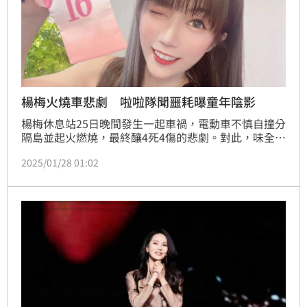
楊梅火燒車悲劇 啦啦隊聞噩耗曝童年陰影
楊梅休息站25日晚間發生一起車禍，電動車不慎自撞分
隔島並起火燃燒，最終釀4死4傷的悲劇。對此，味全龍
啦啦隊女孩星岑聽聞後，不禁讓她回想兒時同樣遇到火
2025/01/28 01:02
燒車意外，陰影至今仍無法擺脫。