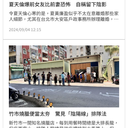
夏天倫爆前女友比前妻恐怖 自稱留下陰影
令夏天倫心寒的是，夏黃廉盈似乎不太在意離婚那些家
人細節，尤其在台北市大安區戶政事務所辦理離婚，公
務員特別提醒夏黃廉盈3次有關執行權利等安排；回想
2024/09/04 12:15
當時過程，夏天倫嘆：「我無法忘掉廉盈當時裝傻裝聾
的嘴臉，給我很大的陰影。」
竹市燒臘便當太夯 驚見「陰陽線」排隊法
新竹市一間知名燒臘店，每到用餐時間總是大排長龍，