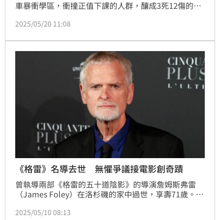
車暴衝學區，衝撞正值下課的人群，釀成3死12傷的慘
劇；這起重大事故，有網友在臉書社團發起哀悼活動，
2025/05/20 11:08
邀請民眾今天（20日）下午到事故現場獻花；貼文一
出，網友看法兩極，有網友支持表明願意響應，但有在
地居民認為，每天經過的學生及附近住戶心裡會有產生
陰影，影響當地人平靜生活，會造成不安。
《格雷》名導去世 無懼爭議接電影創奇蹟
曾執導兩部《格雷的五十道陰影》的導演詹姆斯弗雷
（James Foley）在洛杉磯的家中過世，享壽71歲。導
演的家人也表示，詹姆斯在與腦癌鬥爭多年後，他於本
2025/05/10 08:13
週早些時候在洛杉磯的家中「安詳地在睡夢中去世」，