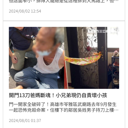
但店面窄小，排隊人龍總是從店裡排到大馬路上，但中
午時分太陽正大，路邊又沒遮蔽物，隊伍竟直接中間
2024/08/02 12:54
「切斷」，躲在一旁高架快速道路下車道上的陰影處，
人車爭道險象環生。
開門13刀爸媽斷魂！小兄弟現仍自責壞小孩
門一開家全破碎了！高雄市苓雅區武廟路去年9月發生
一起恐怖兇殺命案，住樓下的鄰居吳姓男子持刀上樓朝
羅姓夫妻狂砍13刀，慘淪刀下亡魂。而開門讓凶嫌進來
2024/08/01 01:37
的小兄弟全程目睹。今(1)日高雄地方法院首次開庭，
死者羅妻蔡姓女子的父母出庭，擔心若依國民法官審