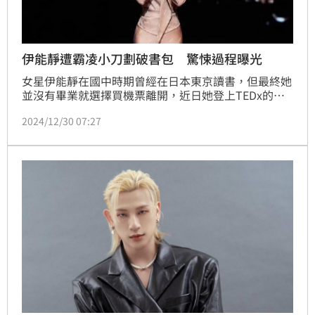
伊能靜遭霸凌小刀劃破書包 驚悚過程曝光
女星伊能靜在國中時期曾經在日本東京讀書，但最終她
並沒有畢業就選擇買機票離開，近日她登上TEDx的舞
台分享成長生活，沒想到卻意外曝光一段遭到高中學姐
2024/12/30 07:27
霸凌的悲慘過往，讓網友看了非常心疼。蔡佩伶報導