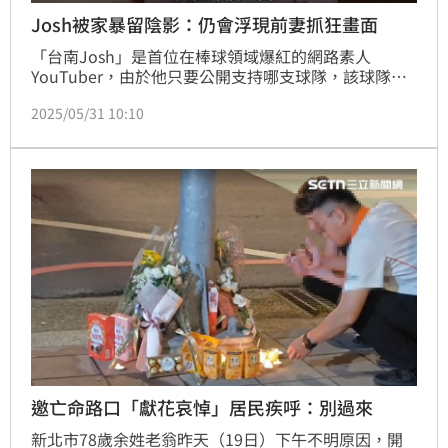
Josh被家暴留陰影：仍會浮現前妻抓狂畫面
「台南Josh」是首位在棒球領域爆紅的網路素人
YouTuber，由於他只要公開支持哪支球隊，該球隊就
會輸球「反指標」力量，而被網友戲稱「反指標國
2025/05/31 10:10
師」。Josh曾在2022傳出遭到前妻家暴，事件鬧得沸
沸揚揚，如今3年過去，Josh坦言他心中仍有陰影，在
面對異性的時後依舊會不自覺浮出當年的景象。蔡佩伶
報導
邀亡命路口「獻花哀悼」居民疾呼：別過來
新北市78歲余姓老翁昨天（19日）下午不明原因，開