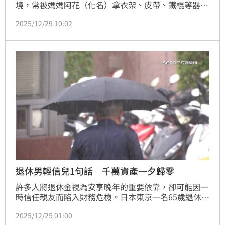
境，常被媽媽阿花（化名）拿衣架、皮帶、鐵棍等器物
毆打，未有正當工作收入，經常抽菸、飲酒，不事生
2025/12/29 10:02
產，也未盡母職，還曾一度流落街頭，生活極度困頓。
求學階段，還因飢餓到早餐店偷吐司果腹，各種不堪過
往，讓他成長過程蒙上極大陰影，因此，成年後，向法
院訴請免除對媽媽阿花扶養義務。法官認為，媽媽未善
盡照顧之責，訴請免除扶養義務獲准。
退休男輕信兒1句話 千萬資產一夕歸零
許多人將退休金視為安享晚年的重要依靠，卻可能因一
時信任親友而陷入財務危機。日本東京一名65歲退休男
子佐佐木健一（化名），就因輕信兒子推薦的AI投資系
2025/12/25 01:00
統，短短時間內痛失約1000萬日圓（約新台幣205萬