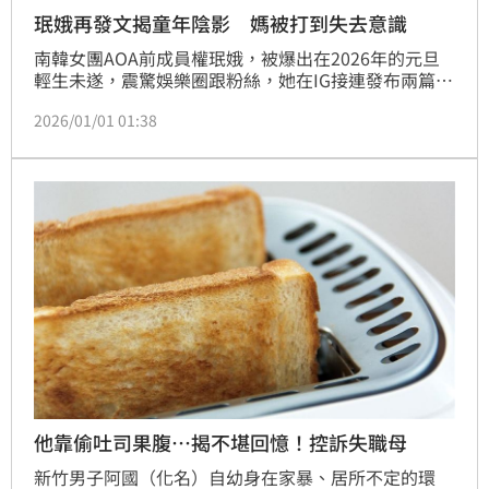
珉娥再發文揭童年陰影 媽被打到失去意識
南韓女團AOA前成員權珉娥，被爆出在2026年的元旦
輕生未遂，震驚娛樂圈跟粉絲，她在IG接連發布兩篇長
文，並附上自己童年時期的照片，首度以極為私密且沉
2026/01/01 01:38
重的方式，回顧從原生家庭、青少年創傷，到進入演藝
圈後所經歷的長期霸凌與精神崩潰過程。由於內容情緒
起伏劇烈，也讓不少粉絲擔心她目前的心理狀況。
他靠偷吐司果腹…揭不堪回憶！控訴失職母
新竹男子阿國（化名）自幼身在家暴、居所不定的環