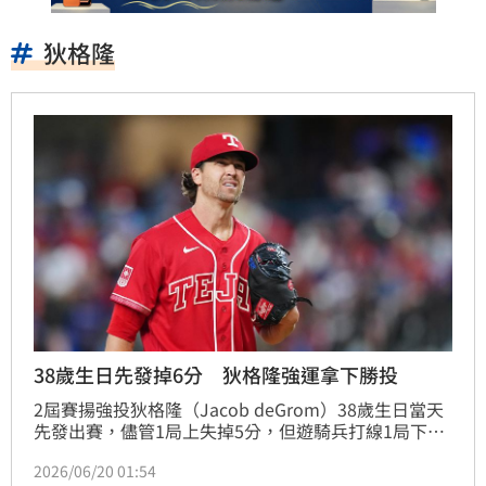
狄格隆
38歲生日先發掉6分 狄格隆強運拿下勝投
2屆賽揚強投狄格隆（Jacob deGrom）38歲生日當天
先發出賽，儘管1局上失掉5分，但遊騎兵打線1局下就
打回6分，讓狄格隆失掉平本季新高的6分責失還是拿下
2026/06/20 01:54
勝投。