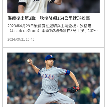
傷癒復出第2戰 狄格隆飆154公里速球挨轟
2023年4月29日後首度在遊騎兵主場登板，狄格隆
（Jacob deGrom）本季第2場先發在3局上挨了1發陽
春砲，最終主投3局飆5K。
2024/09/21 10:45