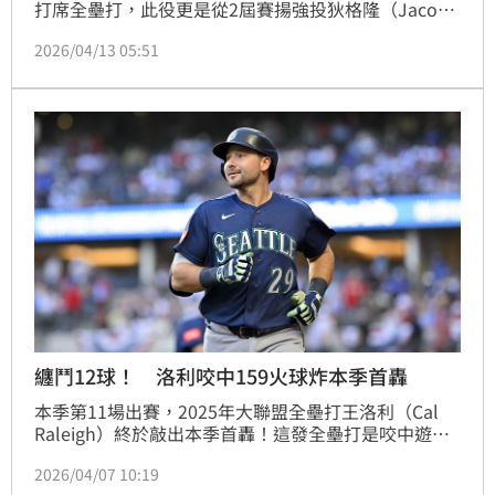
打席全壘打，此役更是從2屆賽揚強投狄格隆（Jacob 
DeGrom）手中投出的第一球開轟，連續上壘場數也堆
2026/04/13 05:51
高至46場。
纏鬥12球！ 洛利咬中159火球炸本季首轟
本季第11場出賽，2025年大聯盟全壘打王洛利（Cal 
Raleigh）終於敲出本季首轟！這發全壘打是咬中遊騎
兵先發投手狄格隆（Jacob deGrom）1顆99英里的四
2026/04/07 10:19
縫線速球，兩人這個打席纏鬥了12球，追平水手隊史纏