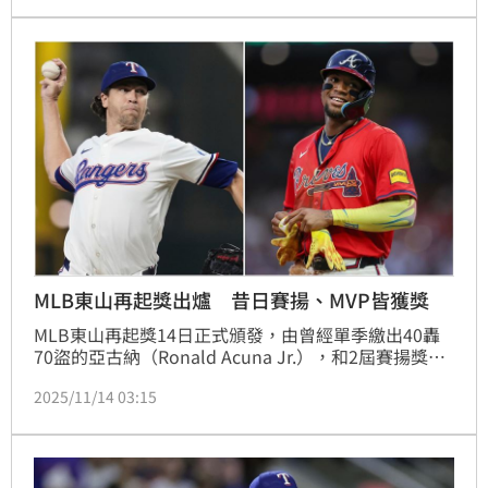
鬥第2多球開轟的紀錄。
MLB東山再起獎出爐 昔日賽揚、MVP皆獲獎
MLB東山再起獎14日正式頒發，由曾經單季繳出40轟
70盜的亞古納（Ronald Acuna Jr.），和2屆賽揚獎得
主狄格隆（Jacob deGrom）雙雙獲獎，2人都在上賽
2025/11/14 03:15
季因傷缺席，今年重新在賽場上拿出表現，且都入選全
明星賽獲得東山再起獎。