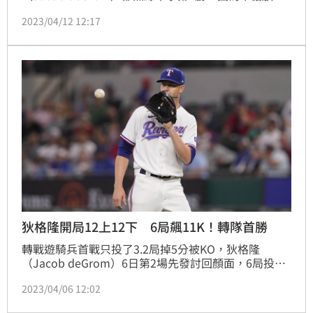
搞掉勝投！雙方最終在延長賽定勝負，遊騎兵靠著海姆
2023/04/12 12:17
（Jonah Heim）的再見3分砲贏球。
狄格隆開局12上12下 6局飆11K！轉隊首勝
轉戰遊騎兵首戰只投了3.2局掉5分被KO，狄格隆
（Jacob deGrom）6日第2場先發討回顏面，6局投球
狂飆11次三振僅挨2安掉1分責失，遊騎兵終場5：2贏
2023/04/06 12:02
球，狄格隆拿下轉隊首勝。