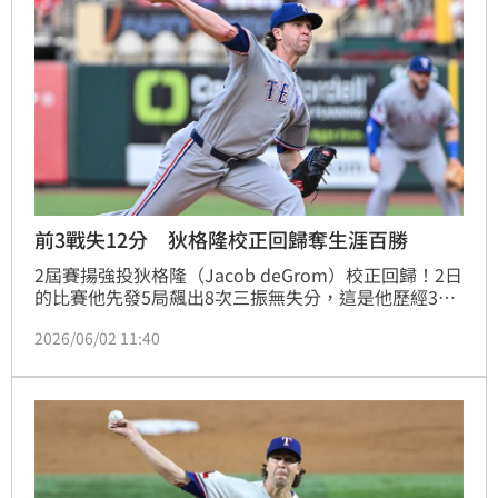
前3戰失12分 狄格隆校正回歸奪生涯百勝
2屆賽揚強投狄格隆（Jacob deGrom）校正回歸！2日
的比賽他先發5局飆出8次三振無失分，這是他歷經3場
先發15局投球失12分責失後首次無失分，遊騎兵終場
2026/06/02 11:40
2：1擊敗紅雀，狄格隆拿下本季第4勝，也是他大聯盟
生涯第100勝。