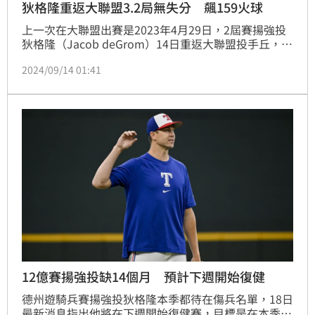
狄格隆重返大聯盟3.2局無失分 飆159火球
上一次在大聯盟出賽是2023年4月29日，2屆賽揚強投
狄格隆（Jacob deGrom）14日重返大聯盟投手丘，這
場遊騎兵客場出戰水手的比賽，狄格隆先發3.2局無失
2024/09/14 01:41
分，遊騎兵終場4：5不敵水手。
12億賽揚強投缺14個月 預計下週開始復健
德州遊騎兵賽揚強投狄格隆本季都待在傷兵名單，18日
最新消息指出他將在下週開始復健賽，目標是在本季後