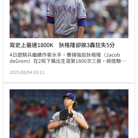
寫史上最速1800K 狄格隆卻挨3轟狂失5分
4日遊騎兵繼續作客水手，賽揚強投狄格隆（Jacob 
deGrom）在2局下飆出生涯第1800次三振，締造聯盟
史上最快完成該壯舉的投手，不過此役他投滿5局狂失5
2025/08/04 03:11
分，連續2戰加起來掉10分，終場遊騎兵以4：5吞敗，
原先有機會藉這個系列賽竄進美聯外卡，不料現在反而
和水手的勝差拉開到2場。