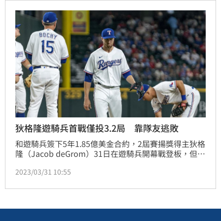
狄格隆遊騎兵首戰僅投3.2局 靠隊友逃敗
和遊騎兵簽下5年1.85億美金合約，2屆賽揚獎得主狄格
隆（Jacob deGrom）31日在遊騎兵開幕戰登板，但他
只投了3.2局退場，最終失掉5分都是責失。遊騎兵終場
2023/03/31 10:55
11：7擊敗費城人，狄格隆逃過敗投。（記者劉彥池／
綜合報導）