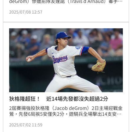
deGrom）慘遭前隊友達諾（Travis d'Arnaud）毒手挨
2分砲！這場比賽他僅投5局失3分帶著1分領先退場，
2025/07/08 12:57
是他本季首次投滿5局失3分。
狄格隆超狂！ 近14場先發都沒失超過2分
2屆賽揚強投狄格隆（Jacob deGrom）2日主場迎戰金
鶯，先發6局挨5安僅失2分，遊騎兵全場擊出14支安
打，其中一半是長打，終場10：2擊敗金鶯，狄格隆拿
2025/07/02 11:59
下本季第9勝，他近14場先發挨的安打最多就是6支，
失分都沒超過2分。