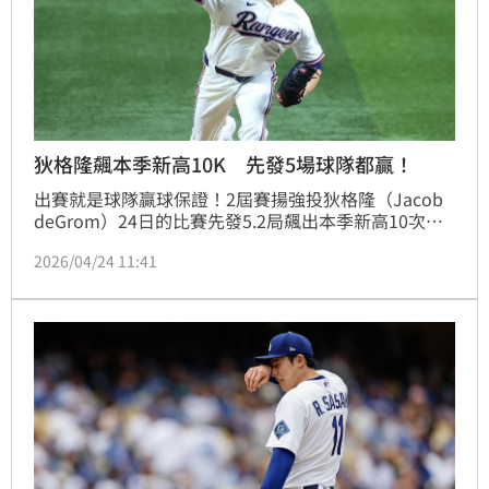
狄格隆飆本季新高10K 先發5場球隊都贏！
出賽就是球隊贏球保證！2屆賽揚強投狄格隆（Jacob 
deGrom）24日的比賽先發5.2局飆出本季新高10次三
振，遊騎兵打線敲出「場內全壘打」在內的2轟，終場
2026/04/24 11:41
6：1擊敗海盜。狄格隆拿下本季第2勝，但他先發的5
場比賽球隊都贏球。