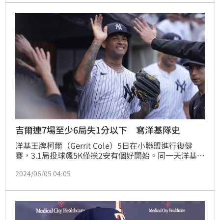
吉爾連7場至少6局失1分以下 寫洋基隊史
洋基王牌柯爾（Gerrit Cole）5日在小聯盟進行復健
賽，3.1局投球飆5K僅挨2安有個好開始。同一天洋基在
主場迎戰雙城，先發投手吉爾（Luis Gil）繳出6局僅挨
2024/06/05 04:05
1安的無失分好投，他5月至今連7場先發都至少投滿6
局且失分在1分或以下，締造洋基隊史紀錄。