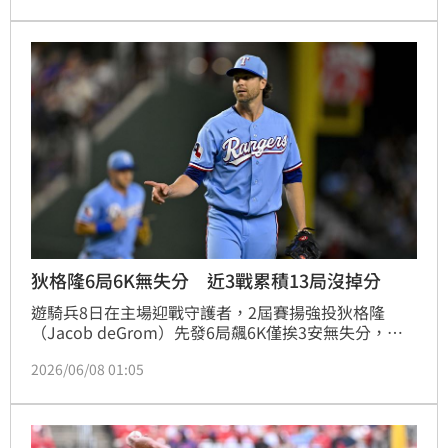
狄格隆6局6K無失分 近3戰累積13局沒掉分
遊騎兵8日在主場迎戰守護者，2屆賽揚強投狄格隆
（Jacob deGrom）先發6局飆6K僅挨3安無失分，隊
友火力全開！16支安打包括4轟10：0大勝，狄格隆拿
2026/06/08 01:05
下本季第5勝，6月目前2場先發都沒有掉分。