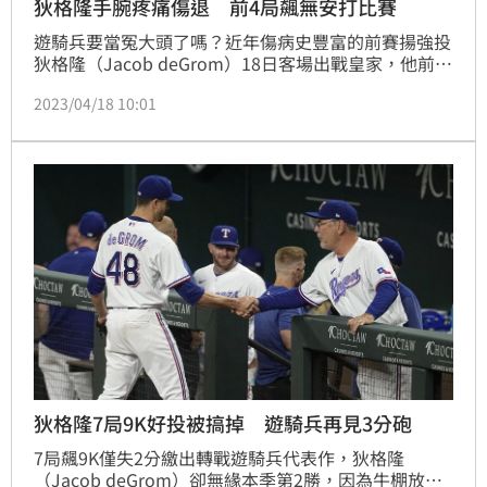
狄格隆手腕疼痛傷退 前4局飆無安打比賽
遊騎兵要當冤大頭了嗎？近年傷病史豐富的前賽揚強投
狄格隆（Jacob deGrom）18日客場出戰皇家，他前4
局僅讓對手靠著1次失誤和1次保送上壘，但投完4局，
2023/04/18 10:01
狄格隆因為手腕痠痛提前退場。
狄格隆7局9K好投被搞掉 遊騎兵再見3分砲
7局飆9K僅失2分繳出轉戰遊騎兵代表作，狄格隆
（Jacob deGrom）卻無緣本季第2勝，因為牛棚放火