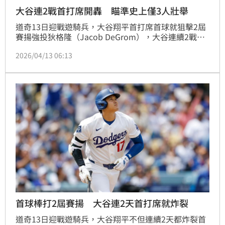
大谷連2戰首打席開轟 瞄準史上僅3人壯舉
道奇13日迎戰遊騎兵，大谷翔平首打席首球就狙擊2屆
賽揚強投狄格隆（Jacob DeGrom），大谷連續2戰轟
出全壘打都出現在首打席，現在有望挑戰史上僅3人締
2026/04/13 06:13
造過的連3戰首打席開轟紀錄。
首球棒打2屆賽揚 大谷連2天首打席就炸裂
道奇13日迎戰遊騎兵，大谷翔平不但連續2天都炸裂首