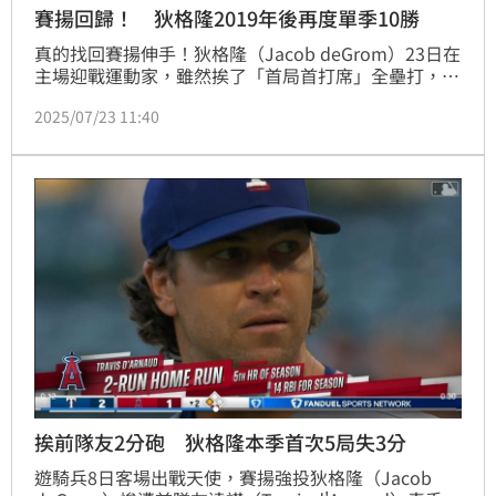
賽揚回歸！ 狄格隆2019年後再度單季10勝
真的找回賽揚伸手！狄格隆（Jacob deGrom）23日在
主場迎戰運動家，雖然挨了「首局首打席」全壘打，但
6局投球就只失掉這1分，遊騎兵終場6：2擊敗運動
2025/07/23 11:40
家，狄格隆拿下本季第10勝，他上一個雙位數勝投賽季
是2019年，當時拿下生涯第2座賽揚獎。
挨前隊友2分砲 狄格隆本季首次5局失3分
遊騎兵8日客場出戰天使，賽揚強投狄格隆（Jacob 