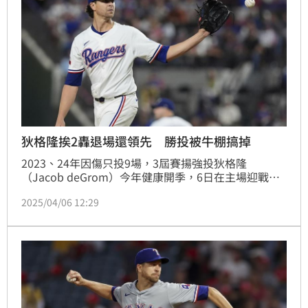
狄格隆挨2轟退場還領先 勝投被牛棚搞掉
2023、24年因傷只投9場，3屆賽揚強投狄格隆
（Jacob deGrom）今年健康開季，6日在主場迎戰光
芒要挑戰本季首勝，隊友首局幫他打下4分，但狄格隆
2025/04/06 12:29
最終先發5.2局掉了4分，無關勝負。