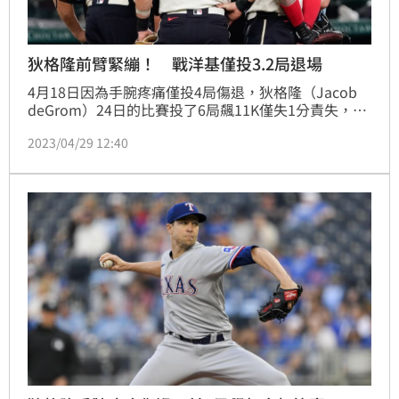
狄格隆前臂緊繃！ 戰洋基僅投3.2局退場
4月18日因為手腕疼痛僅投4局傷退，狄格隆（Jacob 
deGrom）24日的比賽投了6局飆11K僅失1分責失，看
似已無大礙，沒想到29日在主場迎戰洋基僅投3.2局再
2023/04/29 12:40
度因傷退場。