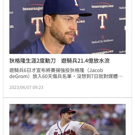
狄格隆生涯2度動刀 遊騎兵21.4億放水流
遊騎兵6日才宣布將賽揚強投狄格隆（Jacob 
deGrom）放入60天傷兵名單，沒想到7日就對媒體發
布他尺骨附屬韌帶（UCL）撕裂，需在2010年後第2度
2023/06/07 09:23
進行韌帶置換手術，也就是俗稱的TJ手術，確定本季和
下季至少有半季報銷，才剛花了1.85億美元和狄格隆簽
下5年約的遊騎兵，恐將消耗近2季的時間，也就是7千
萬美元的合約， 約新台幣21.4億元，來等待這位賽揚
等級的強投回歸。