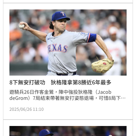
8下無安打破功 狄格隆拿第8勝近6年最多
遊騎兵26日作客金鶯，陣中強投狄格隆（Jacob 
deGrom）7局結束帶著無安打姿態退場，可惜8局下面
對首名打者就破功，最終他主投7局無失分、飆7K、挨
2025/06/26 11:10
1安、2保送，助遊騎兵7：0大勝金鶯，他也拿下個人
本季第8勝是近6年來新高。