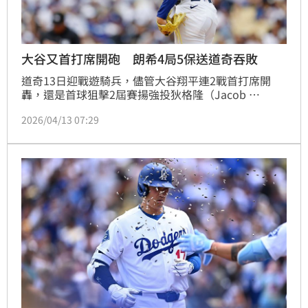
大谷又首打席開砲 朗希4局5保送道奇吞敗
道奇13日迎戰遊騎兵，儘管大谷翔平連2戰首打席開
轟，還是首球狙擊2屆賽揚強投狄格隆（Jacob 
DeGrom），但全隊攻擊熄火，再加上佐佐木朗希登板
2026/04/13 07:29
僅投4局丟5保送失掉2分，終場2：5不敵遊騎兵，無緣
完成橫掃。