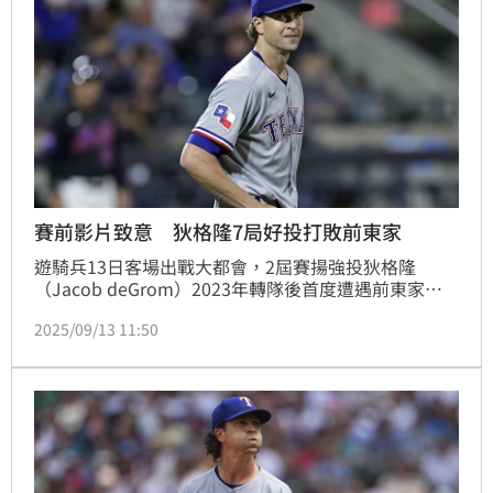
賽前影片致意 狄格隆7局好投打敗前東家
遊騎兵13日客場出戰大都會，2屆賽揚強投狄格隆
（Jacob deGrom）2023年轉隊後首度遭遇前東家，
他繳出7局僅失3分的「優質先發」，遊騎兵終場8：3
2025/09/13 11:50
擊敗大都會，近期打出5連勝。狄格隆拿下本季第12
勝，是2019年後的勝場新高。