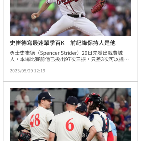
史崔德寫最速單季百K 前紀錄保持人是他
勇士史崔德（Spencer Strider）29日先發出戰費城
人，本場比賽前他已投出97次三振，只差3次可以達成
單季百K。史崔德在第4局上飆出本場的第3次三振，讓
2023/05/29 12:19
他成為1893年以後，最快完成賽季100K的紀錄保持
人。