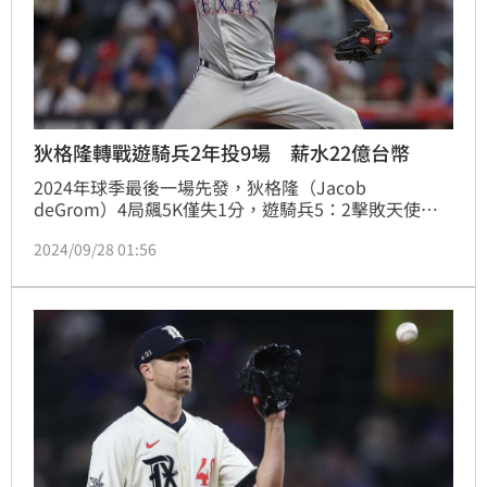
狄格隆轉戰遊騎兵2年投9場 薪水22億台幣
2024年球季最後一場先發，狄格隆（Jacob 
deGrom）4局飆5K僅失1分，遊騎兵5：2擊敗天使。
狄格隆本季出賽3場，10.2局投球的自責分率是1.69，
2024/09/28 01:56
他近2年轉戰遊騎兵合計出賽9場拿下2勝。