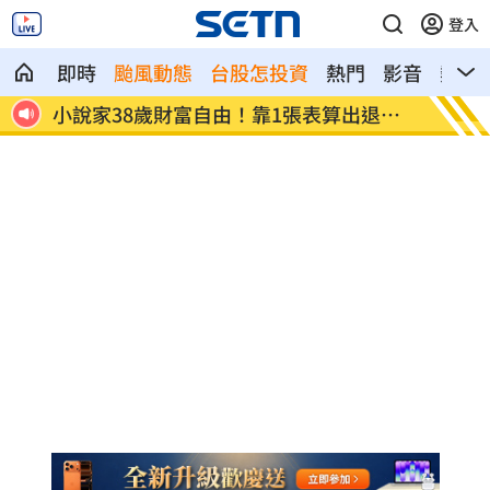
登入
即時
颱風動態
台股怎投資
熱門
影音
熱搜
退休
全聯、萬家福防空演習「暫停電子支
起司進
付」！