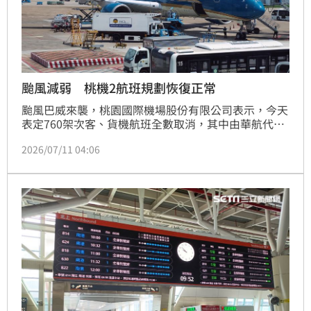
颱風減弱 桃機2航班規劃恢復正常
颱風巴威來襲，桃園國際機場股份有限公司表示，今天
表定760架次客、貨機航班全數取消，其中由華航代理
的越南航空VN570及 VN578等2到場航班因風雨減弱，
2026/07/11 04:06
規劃恢復正常執行。