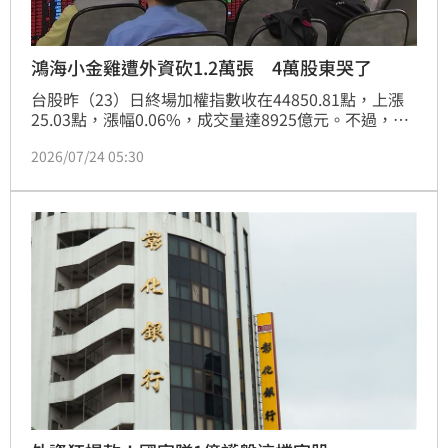
鴻海小金雞遭外資砍1.2萬張 4萬股東哭了
台股昨（23）日終場加權指數收在44850.81點，上漲
25.03點，漲幅0.06%，成交量達8925億元。不過，鴻
海集團小金雞、擁有約4萬名股東的臻鼎-
2026/07/24 05:30
KY（4958），慘遭外資斬殺，單日狠砍1萬2386張，
股價直直落逼近跌停，下殺53元、跌幅9.48%，收在
506元。