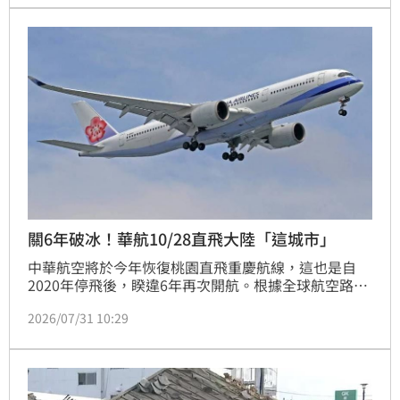
斤講話之前可不可以先確認一些資料啊？」
關6年破冰！華航10/28直飛大陸「這城市」
中華航空將於今年恢復桃園直飛重慶航線，這也是自
2020年停飛後，睽違6年再次開航。根據全球航空路線
資訊網站《AeroRoutes》公布的最新航班資訊，華航
2026/07/31 10:29
預計自10月28日起恢復桃園－重慶定期航班，每週飛
航兩班，為近年台灣航空公司少見新增的兩岸直飛航
線。