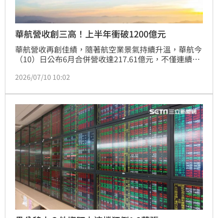
華航營收創三高！上半年衝破1200億元
華航營收再創佳績，隨著航空業景氣持續升溫，華航今
（10）日公布6月合併營收達217.61億元，不僅連續4
個月站穩200億元大關，更同步改寫6月、第二季及上
2026/07/10 10:02
半年三項歷史同期新高。其中，上半年合併營收更首度
突破1200億元，展望第三季，在旅遊旺季與AI貨運需
求帶動下，營運動能持續看旺。（記者唐家興）