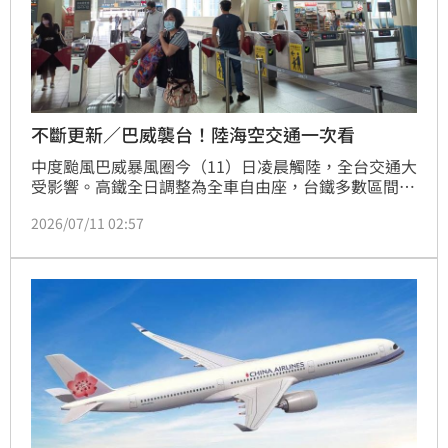
不斷更新／巴威襲台！陸海空交通一次看
中度颱風巴威暴風圈今（11）日凌晨觸陸，全台交通大
受影響。高鐵全日調整為全車自由座，台鐵多數區間停
駛，捷運系統則視風速調整班距。航空方面，國內線航
2026/07/11 02:57
班全數取消，國際線亦有大量班次異動。海運有13條航
線停航，公路部分路段實施預警性封閉，阿里山林鐵亦
停駛。中央氣象署提醒，今日白天至晚間為颱風影響最
劇烈時段，民眾應嚴防強風豪雨，非必要請勿進入山區
道路。建議旅客在搭乘大眾運輸或前往機場前，務必透
過官方管道查詢最新動態與航班異動資訊，以確保行程
安全，並避免滯留。