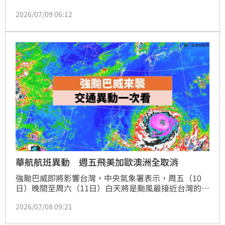
氣象署資訊，7月10日晚間6時至12日凌晨4時風雨最為
2026/07/09 06:12
劇烈，國籍航空均已取消11日全天航班，提醒旅客留意
航班異動。
華航航班異動 週五飛美加歐澳洲全取消
強颱巴威即將影響台灣，中央氣象署表示，周五（10
日）晚間至周六（11日）白天將是颱風最接近台灣的時
段，海陸空交通預估將受到影響。目前多條海運航線宣
2026/07/08 09:21
布停航，龜山島預警性封島4天，淡江大橋不排除封
閉，航空公司也陸續啟動彈性改票措施及發布航班提