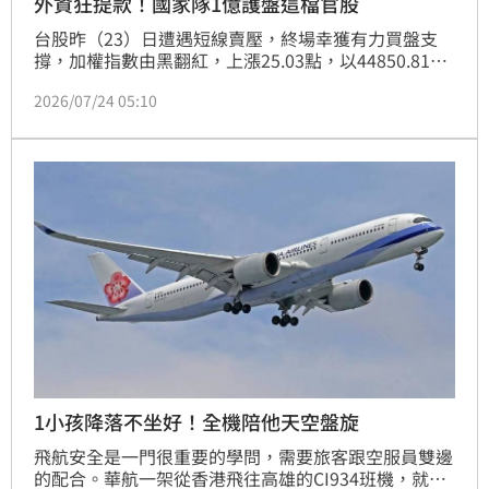
外資狂提款！國家隊1億護盤這檔官股
台股昨（23）日遭遇短線賣壓，終場幸獲有力買盤支
撐，加權指數由黑翻紅，上漲25.03點，以44850.81點
作收。不過，金融股淪為外資提款機，當中彰銀
2026/07/24 05:10
（2801）慘被倒貨逾2萬張。儘管國家隊進場護盤，但
1億2700萬731元、5239張的買超規模，遠不敵沉重拋
售壓力，彰銀股價因此全日一蹶不振，收盤下挫
1.62%，報24.25元。
1小孩降落不坐好！全機陪他天空盤旋
飛航安全是一門很重要的學問，需要旅客跟空服員雙邊
的配合。華航一架從香港飛往高雄的CI934班機，就因