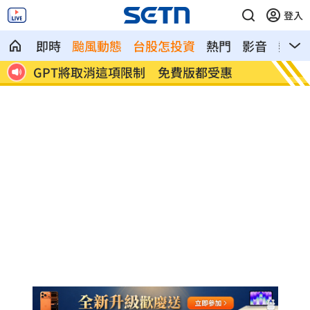
登入
即時
颱風動態
台股怎投資
熱門
影音
熱搜
沈玉琳驚人女僕造型曝光 全場一看都嚇
裸辭在
傻
劇