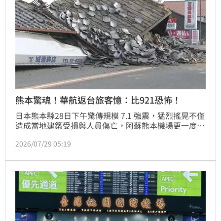
熊本驚魂！華航返台旅客憶：比921恐怖！
日本熊本縣28日下午驚傳規模 7.1 強震，猛烈搖晃不僅
造成當地建築受損與人員傷亡，阿蘇熊本機場更一度緊
急關閉。所幸29日上午機場已全面恢復營運，高雄往返
2026/07/29 05:19
熊本的航班陸續復飛。其中，華航班機於今日下午順利
將受困當地一晚的台灣旅客平安接回高雄。回想起生死
一瞬間，不少旅客至今仍餘悸猶存，有人親眼目睹熊本
城城牆坍塌，甚至有旅客驚呼：「上下狂晃，感覺比台
灣921還嚴重！」