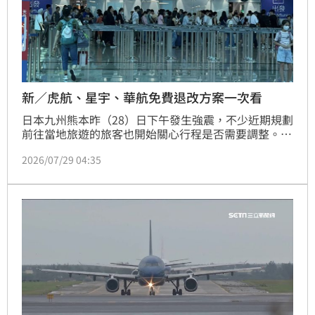
新／虎航、星宇、華航免費退改方案一次看
日本九州熊本昨（28）日下午發生強震，不少近期規劃
前往當地旅遊的旅客也開始關心行程是否需要調整。針
對受影響旅客，台灣虎航、中華航空及星宇航空陸續公
2026/07/29 04:35
布退改票措施，符合條件者可申請改期、更改航點或退
票，免收相關手續費。