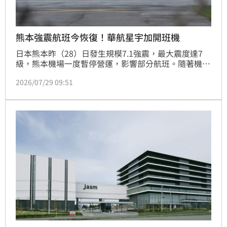
熊本強震航班今恢復！華航星宇加開班機
日本熊本昨（28）日發生規模7.1強震，最大震度達7
級，熊本機場一度暫停營運，影響部分航班。隨著機場
恢復運作，國籍航空今（29）日往返熊本航班陸續恢復
2026/07/29 09:51
正常，中華航空及星宇航空另加開福岡、熊本返台航
班，協助受地震影響旅客返台；台灣虎航延至今天起飛
的2航班目前也仍有空位，長榮航空今日航班則正常營
運。