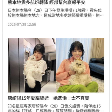
熊本地震多航班轉降 經部幫台廠報平安
日本熊本縣今（28）日下午發生規模7.1強震，震央位
於熊本縣熊本地方，造成當地多處建築嚴重受損，熊本
阿蘇機場暫時關閉跑道進行巡檢，台灣虎航、中華航空
2026/07/29 12:56
及星宇航空等出現大規模延飛與轉降狀況，經濟部也馬
上幫台廠報平安。
唐綺陽15年愛貓驟逝 她悲慟：太不真實
知名星座專家唐綺陽今（28）日發文證實，陪伴她15
年的貓「咪將」已經過世，算算時間，從發病到過世，