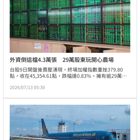
外資倒這檔4.3萬張 29萬股東玩開心農場
台股9日開盤後賣壓湧現，終場加權指數重挫379.80
點，收在45,354.61點，跌幅達0.83%。擁有逾29萬名
股東的中石化（1314）連2交易日慘遭外資盯上，被鎖
2026/07/13 05:30
定為頭號箭靶，單日狂砍4萬3162張，殺得投資人猝不
及防、荷包大失血，終場股價應聲收黑，下跌0.8元、
跌幅8.25%，收在8.90元，成交量15萬5183張。