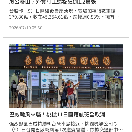
愚公移山？外資盯上這檔狂倒1.2萬張
台股昨（9）日開盤後賣壓湧現，終場加權指數重挫
379.80點，收在45,354.61點，跌幅達0.83%。擁有逾
29萬名股東的中石化（1314）連兩日慘遭外資盯上，
2026/07/10 05:30
被鎖定為「無情獵殺」的頭號箭靶，單日狂砍4萬3162
張，殺得投資人猝不及防、荷包大失血，終場股價應聲
收黑，下跌0.80元、跌幅8.25%，收在8.90元，成交量
更暴衝至15萬5183張，買賣雙方廝殺激烈。
巴威颱風來襲！桃機11日國籍航班全取消
強烈颱風巴威持續朝台灣本島接近，桃園機場公司今
（9）日召開巴威颱風第1次應變會議。依據交通部中央