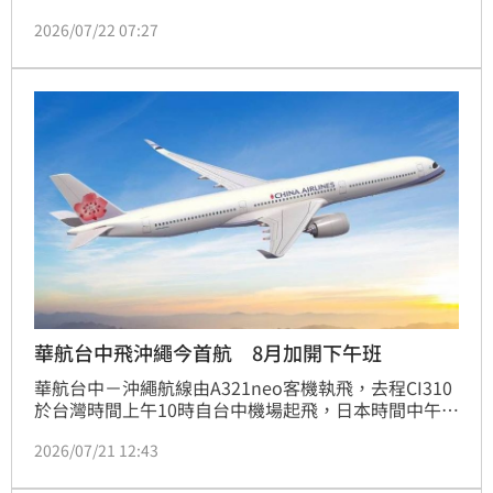
為機上有小孩未坐好，班機決定暫緩降落程序，直到確
2026/07/22 07:27
認機艙內狀況安全後，還才重新進場，引起許多網友熱
議。
華航台中飛沖繩今首航 8月加開下午班
華航台中－沖繩航線由A321neo客機執飛，去程CI310
於台灣時間上午10時自台中機場起飛，日本時間中午
12時40分抵達沖繩；回程CI311於日本時間下午1時40
2026/07/21 12:43
分起飛，台灣時間下午2時10分返抵台中。