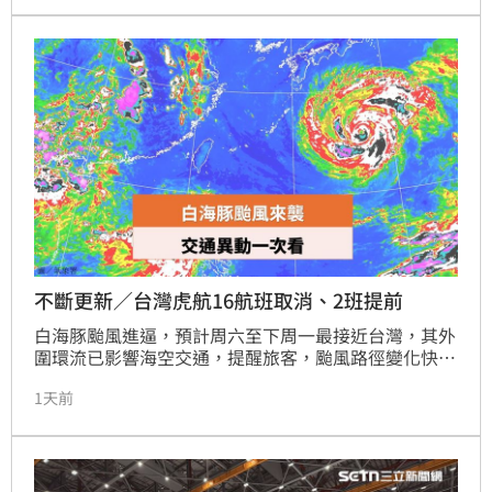
48.93%，較7月24日的68兆9,805.15億元新臺幣，減少
1,213.76億元。根據臺灣證券交易所統計，上週
（115/7/27~115/7/31）外資在集中市場總買進金額為
19,959.45億元，總賣出金額為20,784.00億元，賣超為
824.55億元。
不斷更新／台灣虎航16航班取消、2班提前
白海豚颱風進逼，預計周六至下周一最接近台灣，其外
圍環流已影響海空交通，提醒旅客，颱風路徑變化快
速，出發前務必透過官網或APP查詢最新航班動態，並
1天前
妥善規劃行程與住宿，以確保交通順暢與安全，相關異
動資訊將持續更新。