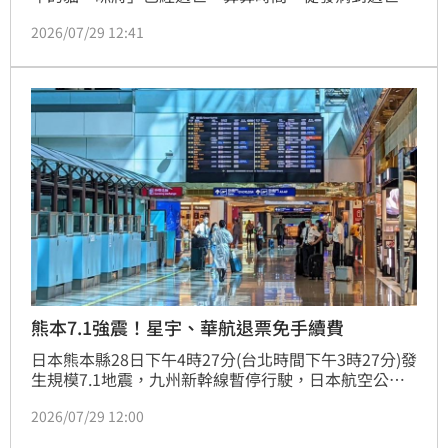
不到短短12小時，「我不停設想終有這一天，努力作好
2026/07/29 12:41
心裡準備，但這一天真的到來，我還是很難接受，這也
太不真實，而且實在太快了。」
熊本7.1強震！星宇、華航退票免手續費
日本熊本縣28日下午4時27分(台北時間下午3時27分)發
生規模7.1地震，九州新幹線暫停行駛，日本航空公司
全日本空輸（ANA）宣布暫停所有飛往熊本和長崎的航
2026/07/29 12:00
班，熊本機場也暫時關閉跑道進行檢查；星宇航空7月
29日熊本航線全航班皆正常營運，並緊急加開熊本返回