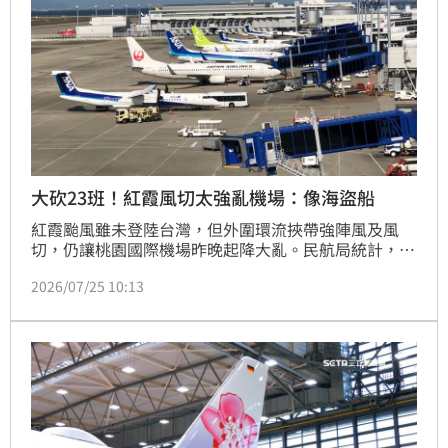
大砍23班！紅霞風切太強亂機場：像海盜船
紅霞颱風雖未登陸台灣，但外圍環流挾帶強陣風及風
切，仍讓桃園國際機場昨晚起降大亂。民航局統計，截
至24日晚間11時，共有22架次國際航班因無法安全降
2026/07/25 10:13
落而轉降松山、台中清泉岡、高雄小港等機場，部分班
機更改降香港、澳門；受颱風影響，截至今（25）日
10時，國內線取消4架次、延誤4架次，國際暨兩岸架
次取消23架、延誤2架，航空交通持續受到衝擊。