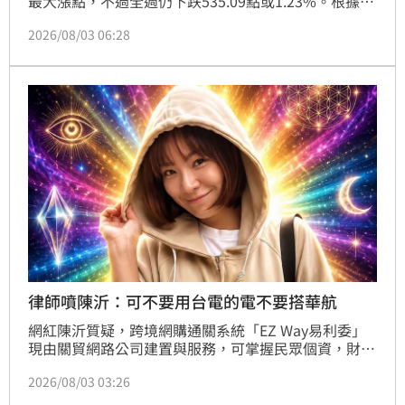
最大漲點，不過全週仍下跌535.09點或1.23%。根據台
灣證券交易所統計，上週外資在集中市場賣超新台幣
2026/08/03 06:28
824.55億元，為連續第6週賣超。
律師噴陳沂：可不要用台電的電不要搭華航
網紅陳沂質疑，跨境網購通關系統「EZ Way易利委」
現由關貿網路公司建置與服務，可掌握民眾個資，財政
部關務署今（3）天說明，過去紙本委任屢傳冒名、虛
2026/08/03 03:26
報不法等情形，開放線上委任是為了防止個資外洩，且
關貿公司也符合國際資安標準。林智群律師則說，「三