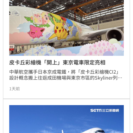
皮卡丘彩繪機「開上」東京電車限定亮相
中華航空攜手日本京成電鐵，將「皮卡丘彩繪機CI2」
設計概念搬上往返成田機場與東京市區的Skyliner列
車。即日起至8月底，旅客搭乘這列期間限定的寶可夢
1天前
彩繪列車，能與車身上13隻寶可夢共度旅程。