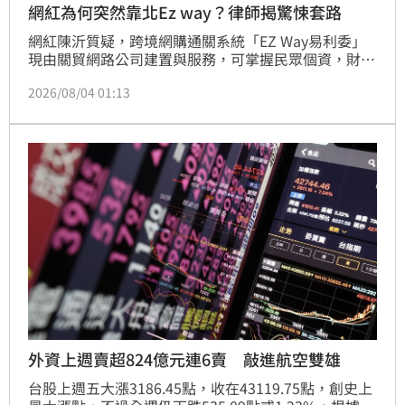
網紅為何突然靠北Ez way？律師揭驚悚套路
網紅陳沂質疑，跨境網購通關系統「EZ Way易利委」
現由關貿網路公司建置與服務，可掌握民眾個資，財政
部關務署說明，過去紙本委任屢傳冒名、虛報不法等情
2026/08/04 01:13
形，開放線上委任是為了防止個資外洩，且關貿公司也
符合國際資安標準。林智群律師反問，「三斤使用小紅
書，就不怕被中國私人公司蒐收集個資？」
外資上週賣超824億元連6賣 敲進航空雙雄
台股上週五大漲3186.45點，收在43119.75點，創史上