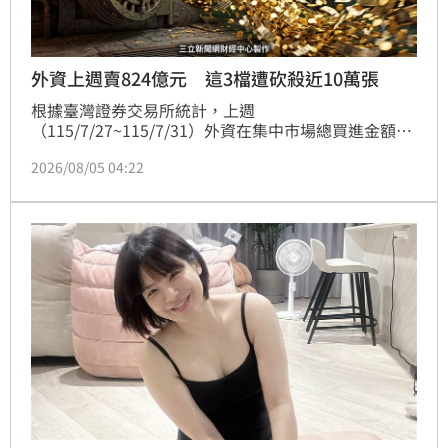
外資上週賣824億元 這3檔遭砍殺近10萬張
根據臺灣證券交易所統計，上週
（115/7/27~115/7/31）外資在集中市場總買進金額為
19,959.45億元，總賣出金額為20,784.00億元，賣超為
2026/08/05 04:22
824.55億元，另統計自115年年初至7月31日止，外資
總買進金額為51兆1,882.49億元，總賣出金額為52兆
8,783.31億元，累計賣超為16,900.82億元。外資總持
有股票市值為68兆8,591.39億元新臺幣，占全體上市股
票市值的48.93%，較7月24日的68兆9,805.15億元新臺
幣，減少1,213.76億元。