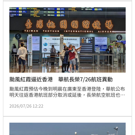
台北航班，星宇、華航改航班或取消機票免收服務費，
虎航2航班延至7月29日起飛。
颱風紅霞逼近香港 華航長榮7/26航班異動
颱風紅霞預估今晚到明晨在廣東至香港登陸，華航公布
明天往返香港航班部分取消或延後，長榮航空航班也有
異動；國泰航空公告，明天凌晨1時15分至下午6時抵
2026/07/26 12:22
達香港及離港航班取消。