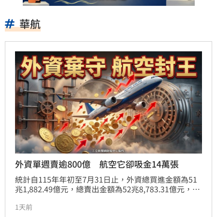
華航
外資單週賣逾800億 航空它卻吸金14萬張
統計自115年年初至7月31日止，外資總買進金額為51
兆1,882.49億元，總賣出金額為52兆8,783.31億元，累
計賣超為16,900.82億元。外資總持有股票市值為68兆
1天前
8,591.39億元新臺幣，占全體上市股票市值的