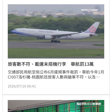
旅客數不符、載運未搭機行李 華航罰13萬
交通部民用航空局公布6月違規事件裁罰，華航今年1月
CI007洛杉磯-桃園航班旅客人數與艙單不符，以及
CI838曼谷-桃園航班載運未搭機乘客託運行李等，共開
2026/07/16 06:41
罰新台幣13萬元。