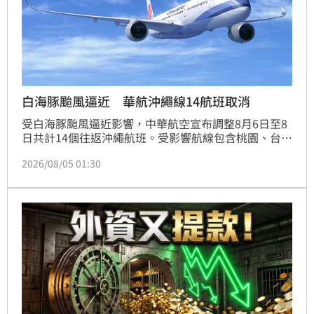
白海豚颱風逼近 華航沖繩線14航班取消
受白海豚颱風逼近影響，中華航空宣布調整8月6日至8
日共計14個往返沖繩航班。受影響航線包含桃園、台中
及高雄出發的航班，部分班次取消、提前、延後或調整
2026/08/05 01:30
機型。華航提醒，颱風動態瞬息萬變，後續航班可能持
續異動，建議旅客出發前務必透過華航官網、APP或簡
訊服務，即時查詢最新航班動態，並確認出發時間，以
確保行程順利，避免因天候因素影響旅遊計畫。