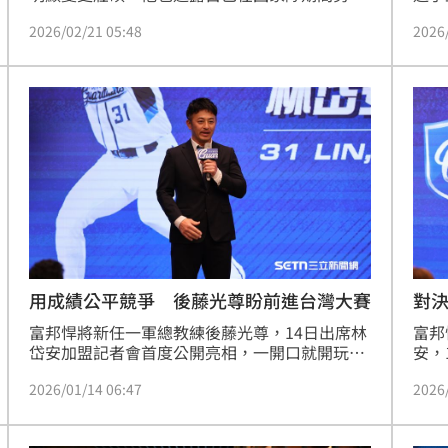
加強自己的體態，並透露目前肌肉量已經達到41
的第
2026/02/21 05:48
2026
公斤，也期盼團隊可以補上林岱安、林安可離開
掉戴
的戰力缺口。
且以
用成績公平競爭 後藤光尊盼前進台灣大賽
對
富邦悍將新任一軍總教練後藤光尊，14日出席林
富邦
岱安加盟記者會首度公開亮相，一開口就開玩笑
安，
自我介紹「我是從日本FA來的總教練」，事後表
季如
2026/01/14 06:47
2026
示希望藉此緩解氣氛，後藤光尊也提到去年感受
不定
到富邦悍將投打需要改善的地方，希望今年朝著
道會
台灣大賽目標前進，目前捕手陣容還沒有確切想
就是