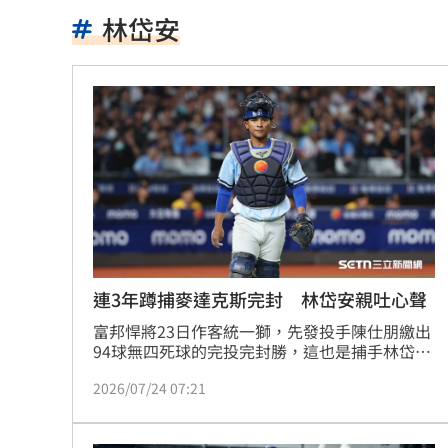
白海豚影響北部降大雨 猿龍戰連2天延
林岱安
出國別亂連免費Wi-Fi 做錯信用卡恐遭
8月佈局強勢股 這13家單周市值暴增千
許富凱父親節開唱淚崩 暴瘦7公斤嚇壞
化身花花公主！姜厚任小24歲女友婚紗
還有內幕！鄭運鵬：就看慈濟如何放下
漢光42號演習 賴清視察復仇者彈部隊
連3年蹲捕麥達克斯完封 林岱安親吐心聲
富邦悍將23日作客統一獅，先發投手陳仕朋繳出
日知名戀綜爆修羅場 小泰遭罵渣男爆
94球無四死球的完投完封勝，這也是捕手林岱安
連續3年、生涯4度參與「Maddux」，他也坦
盧秀燕同台柯文哲、黃國昌喊：藍白同
2026/07/24 07:21
言，今年和陳仕朋的表現都比較掙扎，昨役能夠
一起完成這項壯舉覺得很有意義。
慈濟買BNT遭詐掀議！呱吉轟陳沂「垃