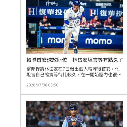
獨／田路路晚景淒涼！姜厚任3年前早知
手機殼爆醫療垃圾回收製成！致癌物恐
姜厚任認愛女友！阿Ken揪疑點他罕現身
白海豚颱風發威 侯友宜：淡江大橋暫
台灣彩券開獎直播中
20:31
轉隊首安球放財位 林岱安坦言等有點久了
富邦悍將林岱安在7日敲出個人轉隊後首安，他
LIVE三立+24小時直播
15:27
坦言自己確實等待比較久，在一開始壓力也很
大，不過隊友和教練都不斷給予他鼓勵，甚至幫
三立iNEWS新聞台線上直播
18:00
2026/07/08 05:56
他拿回他的轉隊首安球，而林岱安也透露自己將
這顆轉隊首安球放在自己的「財位」。
台彩父親節推新刮刮樂千萬頭獎超「爸
商場戰國來臨 台中「頂奢大道」逐漸
「拍片人的多重宇宙」職涯論壇9/12登