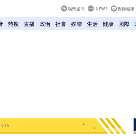
娛樂星聞
iNEWS
祝你健康
音
熱搜
直播
政治
社會
娛樂
生活
健康
國際
13:32
離
13:29
白
13:23
人
13:21
人
13:18
13:16