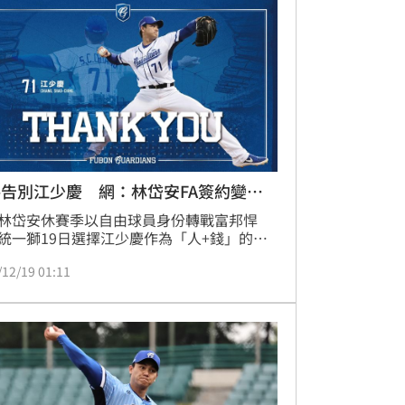
林岱安也透露「還沒確定金額就決定了！」
告別江少慶 網：林岱安FA簽約變交
林岱安休賽季以自由球員身份轉戰富邦悍
統一獅19日選擇江少慶作為「人+錢」的補
案，隨後悍將在官方社群發文「Thank 
/12/19 01:11
u」江少慶，底下有不少網友留言表示沒想到
安FA簽約竟演變成「江少慶交易案」。