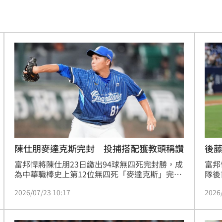
賽
13:16
盜
13:13
億
13:00
媽
12:58
照曝
12:57
我執
12:54
12:43
陳仕朋麥達克斯完封 投捕搭配獲教頭稱讚
後
富邦悍將陳仕朋23日繳出94球無四死完封勝，成
富邦
哭
12:38
為中華職棒史上第12位無四死「麥達克斯」完封
隊後
勝的本土選手，對此總教練後藤光尊也稱讚他和
練後
心
12:38
2026/07/23 10:17
2026
林岱安的搭配，更直接稱讚這場比賽是「投捕的
涯面
勝利」。
周遭
圾」
12:35