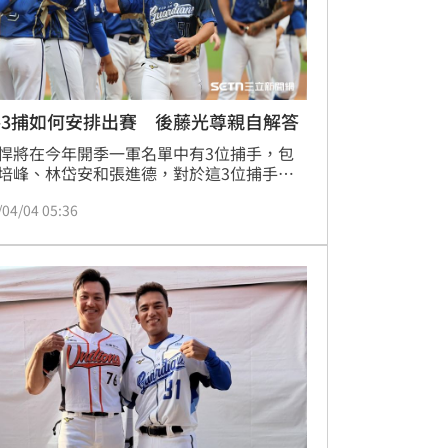
將3捕如何安排出賽 後藤光尊親自解答
悍將在今年開季一軍名單中有3位捕手，包
培峰、林岱安和張進德，對於這3位捕手如
排出賽？總教練後藤光尊也親自解答，表示
/04/04 05:36
需要考慮許多因素。