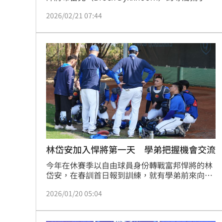
如今轉戰到富邦悍將。對此布雷克也表示自己很
2026/02/21 07:44
難過，但也替這位老戰友感到開心，同時也很期
待和他在場上對決。
林岱安加入悍將第一天 學弟把握機會交流
今年在休賽季以自由球員身份轉戰富邦悍將的林
岱安，在春訓首日報到訓練，就有學弟前來向他
請教，林岱安也說自己和學弟們第一天就有交
2026/01/20 05:04
流，至於精進自己的部分，則是期待和一軍捕手
教練，同時也是日職退役名將的山哲也討教。