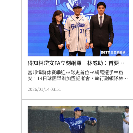
得知林岱安FA立刻網羅 林威助：首要補
強
富邦悍將休賽季迎來隊史首位FA網羅選手林岱
安，14日球團舉辦加盟記者會，執行副領隊林威
助透露，在林岱安行使FA權利後，就是富邦悍將
2026/01/14 03:51
補強的「首選」球員，並稱讚林岱安場上的能力
可以給投手群帶來安定感，場下的自律態度也可
以成為年輕選手們的榜樣。