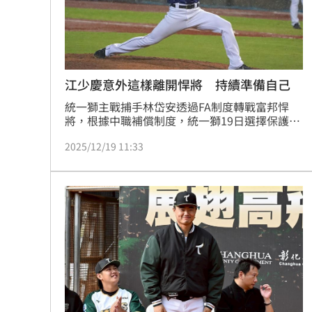
江少慶意外這樣離開悍將 持續準備自己
統一獅主戰捕手林岱安透過FA制度轉戰富邦悍
將，根據中職補償制度，統一獅19日選擇保護名
單外的江少慶以及324萬部分轉隊費，江少慶作
2025/12/19 11:33
為前旅美球員，且月薪破百萬的頂尖選手，如今
突然被以補償包裹送到統一獅，稍早他透過經紀
公司坦言「很意外會是這樣離開」。