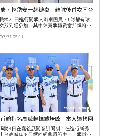
少慶、林岱安一起辦桌 轉隊後首次同台
職棒21日進行開季大辦桌團員，6隊都有球
女孩到場參加，其中休賽季轉戰富邦悍將的
安代表出席，而被統一獅從補償名單中挑選
/03/21 05:11
少慶也代表獅隊出席，這是2人在休賽季轉
首次同台。
將首輪指名高喊幹掉戴培峰 本人這樣回
悍將4日在嘉義展開春訓開訓，在進行新秀
上台高喊年度目標的經典環節中，上季球隊