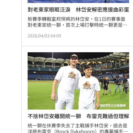
對老東家眼眶泛淚 林岱安解密應援曲彩蛋
新賽季轉戰富邦悍將的林岱安，在1日的賽事面
對老東家統一獅，首次上場打擊時統一獅更是放
起了林岱安的應援取，對此他也坦言自己其實都
2026/04/03 04:09
在忍住不落淚，而新東家悍將為他所做的應援
曲，他則親自解密歌曲中的小彩蛋。
不捨林岱安離開統一獅 布雷克難過但理解
統一獅在休賽季失去了主戰捕手林岱安，過去是
洋將布雷克（Brock Dykxhoorn）的專屬捕手，