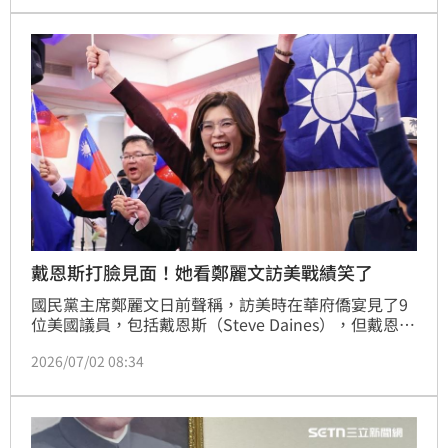
底縣市長選舉落幕交接完，盧秀燕就會著手成立總統競
選辦公室。
戴恩斯打臉見面！她看鄭麗文訪美戰績笑了
國民黨主席鄭麗文日前聲稱，訪美時在華府僑宴見了9
位美國議員，包括戴恩斯（Steve Daines），但戴恩斯
接受新加坡《南華早報》訪問時卻打臉稱「她見的是我
2026/07/02 08:34
的幕僚，不是我本人」。對此，媒體人詹凌瑀見1反應
也笑喊「原來是一場自己人都不想接的爛尾秀」。