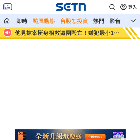
登入
即時
颱風動態
台股怎投資
熱門
影音
熱搜
12
扣款人數狂增4成 國泰小龍基金布局曝光
車是我
費