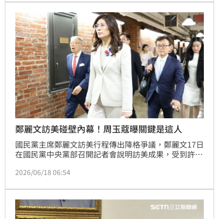
面的態度來面對國民黨重要領導人的出訪，不要以批評
的態度面對，因為台灣最大的困境就是總統賴清德都走
不出去，「他自己走不出去，不應該讓其他人也走不出
去，每一位只
鄭麗文訪美碰壁內幕！周玉蔻曝關鍵是這人
國民黨主席鄭麗文訪美行程傳出降格爭議，鄭麗文17日
在國民黨中央黨部召開記者會說明訪美成果，受到許多
質疑。多名國安幕僚與外媒駐華府記者透露，鄭麗文此
2026/06/18 06:54
次出訪不僅遭遇美國國務院及國家安全委員會（NSC）
全面冷處理，會面層級被全面降級至俗稱「科員」的基
層辦公室官員（Desk Officer），更在美國國會大廈上
演了一場在電梯內隨機搭訕美國議員、企圖進行「陌生
開發」要求合照的尷尬鬧劇。對此，資深媒體人周玉蔻