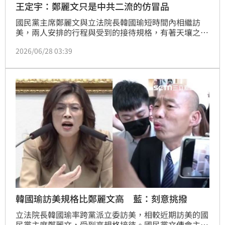
王定宇：鄭麗文只是中共二流的仿冒品
國民黨主席鄭麗文與立法院長韓國瑜短時間內相繼訪
美，兩人安排的行程與受到的接待規格，有著天壤之
別，如何解讀這樣的現象？各界自有看法。今（28）
2026/06/28 03:39
日，熟悉外交國防的民進黨立委王定宇分析，韓國瑜的
跨黨派訪團，代表的是民主台灣的聲音與利益；鄭麗文
不過只是二流的「中共仿冒品」。
韓國瑜訪美規格比鄭麗文高 藍：刻意挑撥
立法院長韓國瑜率跨黨派立委訪美，相較近期訪美的國
民黨主席鄭麗文，受到高規格接待。國民黨文傳會主委