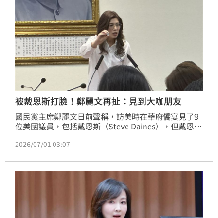
被戴恩斯打臉！鄭麗文再扯：見到大咖朋友
國民黨主席鄭麗文日前聲稱，訪美時在華府僑宴見了9
位美國議員，包括戴恩斯（Steve Daines），但戴恩斯
接受《南華早報》訪問時卻打臉稱「她見的是我的幕
2026/07/01 03:07
僚，不是我本人」。鄭麗文今（1日）在中常會上談訪
美並表示，她在美國見到「大咖朋友」，且無論是智庫
演講或哈佛演講，都有一個非常重要的重點，但這項重
點在台灣並未引起應有關注。