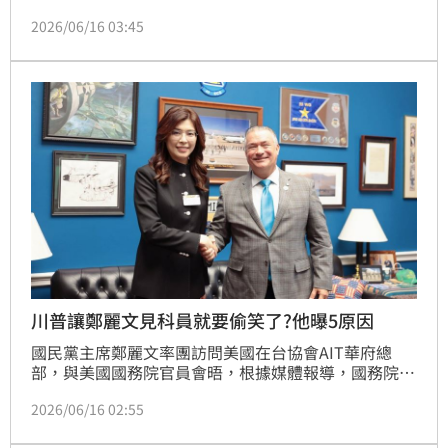
派出「科室」（Desk Officer）層級的官員，較慣例連
2026/06/16 03:45
降了三級。對此，媒體人詹凌瑀也狠酸「鄭麗文這趟美
國行，與其說去演講，不如說去幫習近平擦脂抹粉」。
川普讓鄭麗文見科員就要偷笑了?他曝5原因
國民黨主席鄭麗文率團訪問美國在台協會AIT華府總
部，與美國國務院官員會晤，根據媒體報導，國務院僅
派出「科室」（Desk Officer）層級的官員，較慣例連
2026/06/16 02:55
降了三級。對此，律師陳君瑋也感嘆，鄭麗文把自己捧
太高，最後只能變成這樣，種種舉止都被看在眼裡。