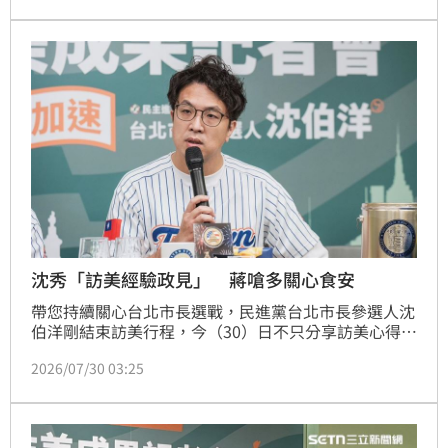
全程穿著防彈衣，期間沈伯洋覺得悶熱，吳思瑤仍告訴
他，「不可以！你是全台灣人要守護的『民主之
寶』。」而她也看到沈伯洋鐵人的意志。
沈秀「訪美經驗政見」 蔣嗆多關心食安
帶您持續關心台北市長選戰，民進黨台北市長參選人沈
伯洋剛結束訪美行程，今（30）日不只分享訪美心得，
更將收穫融入政見；對手台北市長蔣萬安則同台美國在
2026/07/30 03:25
台協會處長谷立言，現身台美城市業商機媒合會，還隔
空酸沈伯洋要多關心食安，但沈伯洋強調，食安議題不
該變成政治口水。