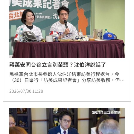
蔣萬安同台谷立言別苗頭？沈伯洋說話了
民進黨台北市長參選人沈伯洋結束訪美行程返台，今
（30）日舉行「訪美成果記者會」分享訪美收穫，但與
此同時，台北市長蔣萬安也舉行「2026台美城市產業
2026/07/30 11:28
商機媒合會」並與美國在台協會（AIT）處長谷立言同
台。對此，沈伯洋回應，作為一個城市的市長，參與這
樣的活動應該滿正常，「我們當然都一定是樂見其
成。」