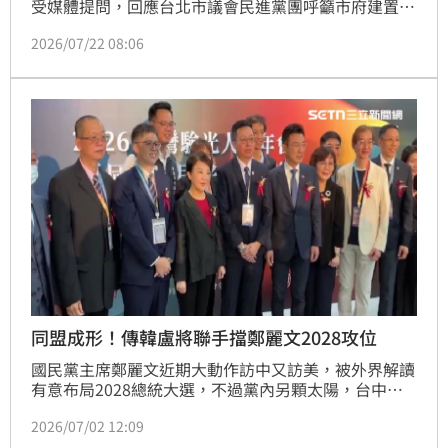
受媒體提問，回應台北市議會民進黨團呼籲市府建置
「議員索資公開平台」，以及此次訪美交流成果與後續
2026/07/22 08:06
規劃。沈伯洋表示，對於議會黨團討論的公開透明方
向，他完全贊成；透過制度化整理及科技工具，可以讓
市民更容易參與、監督市政，也能減輕公務人員反覆整
理資料的負擔。
同盟成形！傳韓盧將聯手擋鄭麗文2028攻位
國民黨主席鄭麗文近期大動作訪中又訪美，被外界解讀
有意布局2028總統大選，不過黨內另顆太陽，台中市
長盧秀燕近期也攜手美方力推無人機發展，還傳出盧秀
2026/07/02 12:09
燕有意拉攏韓國瑜結盟，抗衡鄭麗文的親中立場，等年