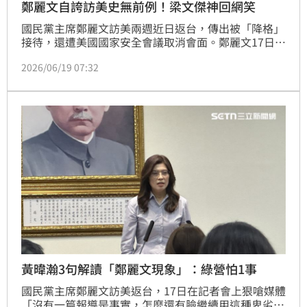
鄭麗文自誇訪美史無前例！梁文傑神回網笑
國民黨主席鄭麗文訪美兩週近日返台，傳出被「降格」
接待，還遭美國國家安全會議取消會面。鄭麗文17日在
國民黨中央召開中外記者會，宣稱訪美規模史無前例、
2026/06/19 07:32
成果超乎預期。對此，陸委會副主委暨發言人梁文傑淡
定回應，鄭麗文對自己有超乎常人的信心。
黃暐瀚3句解讀「鄭麗文現象」：綠營怕1事
國民黨主席鄭麗文訪美返台，17日在記者會上狠嗆媒體
「沒有一篇報導是事實，怎麼還有臉繼續用這種卑劣手