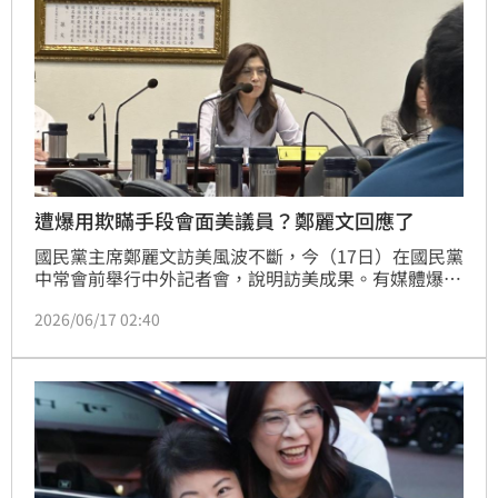
遭爆用欺瞞手段會面美議員？鄭麗文回應了
國民黨主席鄭麗文訪美風波不斷，今（17日）在國民黨
中常會前舉行中外記者會，說明訪美成果。有媒體爆
料，鄭麗文企圖用欺瞞的手段來獲取會面機會，對此，
2026/06/17 02:40
鄭麗文痛批，「這完全是子虛烏有、胡說八道，就算政
黨立場不同，也不應該用這種刻意的栽贓抹黑方式，從
頭到尾的破壞，然後寫這種毫無根據的報導。」