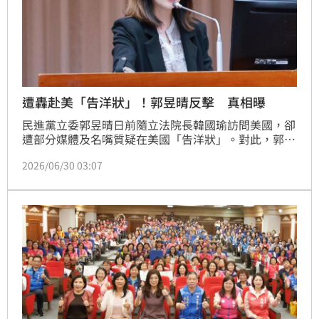
遭轟赴美「告洋狀」！郭昱晴反擊 真相曝
民進黨立委郭昱晴日前隨立法院長韓國瑜訪問美國，卻
遭部分媒體及名嘴質疑在美國「告洋狀」。對此，郭昱
晴今（30）日在臉書發文反擊，直言自己只是針對立法
2026/06/30 03:07
院日前否決行政院版《國防自主無人載具採購特別條
例》草案表達「深度遺憾」，卻遭外界刻意扭曲。她更
嘲諷，「以前在你們眼裡不過是個『演戲的』，如今卻
突然變成能驚動國際、影響台美關係的關鍵大咖，感謝
藍紅媒體突然發現我的重要性！」