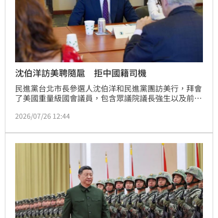
沈伯洋訪美聘隨扈 拒中國籍司機
民進黨台北市長參選人沈伯洋和民進黨團訪美行，拜會
了美國重量級國會議員，包含眾議院議長強生以及前議
長裴洛西，隨後裴洛西也在社群發文強調支持台灣的民
2026/07/26 12:44
主。不過適逢中國新法上路，加上沈伯洋又被中國通
緝，訪團也為沈伯洋聘請貼身護衛，連交通車司機都刻
意挑選非中國籍。