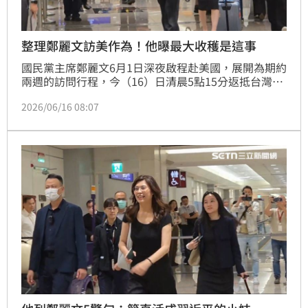
整理鄭麗文訪美作為！他曝最大收穫是這事
國民黨主席鄭麗文6月1日深夜啟程赴美國，展開為期約
兩週的訪問行程，今（16）日清晨5點15分返抵台灣，
不過並未發表任何談話。對此，立委林俊憲則表示，一
2026/06/16 08:07
向很愛開記者會的她，到現在什麼都沒表示，他也整理
出鄭麗文訪美期間的作為，並曝光最大收穫。