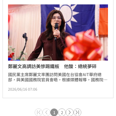
鄭麗文高調訪美慘踢鐵板 他酸：總統夢碎
國民黨主席鄭麗文率團訪問美國在台協會AIT華府總
部，與美國國務院官員會晤，根據媒體報導，國務院僅
派出「科室」（Desk Officer）層級的官員，較慣例連
2026/06/16 07:06
降了三級。對此，國民黨14日表示，「鄭麗文非常感謝
美方的安排，見到該見的人，說了想說的話」，稱特定
媒體刻意扭曲事實。不過作家汪浩就分析，美國官方的
態度釋放出清晰的訊號，「美國認定鄭麗文無足輕
重」。
1
2