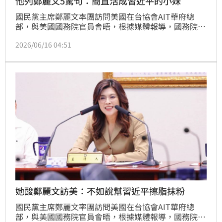
他列鄭麗文5驚句：簡直活成習近平的小妹
國民黨主席鄭麗文率團訪問美國在台協會AIT華府總
部，與美國國務院官員會晤，根據媒體報導，國務院僅
派出「科室」（Desk Officer）層級的官員，較慣例連
2026/06/16 04:51
降了三級。對此，民進黨發言人吳崢也列出鄭麗文訪問
期間所說的「5驚句」，傻眼直呼「近平心裡苦，麗文
幫忙説？」。
她酸鄭麗文訪美：不如說幫習近平擦脂抹粉
國民黨主席鄭麗文率團訪問美國在台協會AIT華府總
部，與美國國務院官員會晤，根據媒體報導，國務院僅