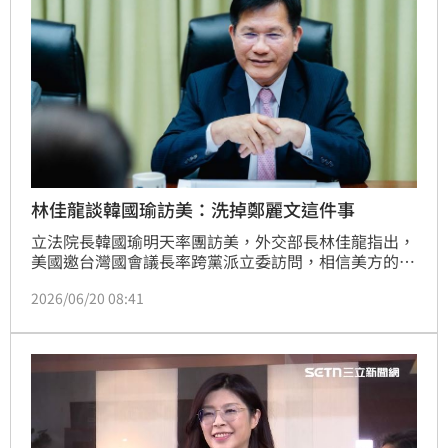
林佳龍談韓國瑜訪美：洗掉鄭麗文這件事
立法院長韓國瑜明天率團訪美，外交部長林佳龍指出，
美國邀台灣國會議長率跨黨派立委訪問，相信美方的安
排也是藉此洗掉國民黨主席鄭麗文訪美留下台灣支持一
2026/06/20 08:41
個中國等印象，讓台灣多數意見呈現在美國輿論，對台
美關係也是正面。