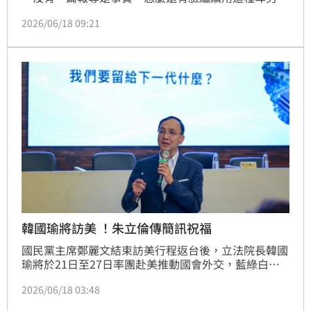
法抹黑？這只凸顯民進黨當局非常心虛、慌亂，面對鄭
2026/06/18 09:21
麗文現象不知如何應對」。對此，資深媒體人黃暐瀚也
曝光他對「鄭麗文現象」的3解讀，直言「從未有過一
位台灣黨主席這麼不受美方待見」。
韓國瑜將訪美 ！朱立倫傳簡訊祝福
國民黨主席鄭麗文結束訪美行程返台後，立法院長韓國
瑜將於21日至27日率團赴美推動國會外交，藍綠白黨
團依「331」政黨比例推派人選參加。對此，國民黨前
2026/06/18 03:48
主席朱立倫今（18日）表示，他特別傳了簡訊給韓國
瑜，祝福他順利、成功；他也呼籲，民進黨應該要用正