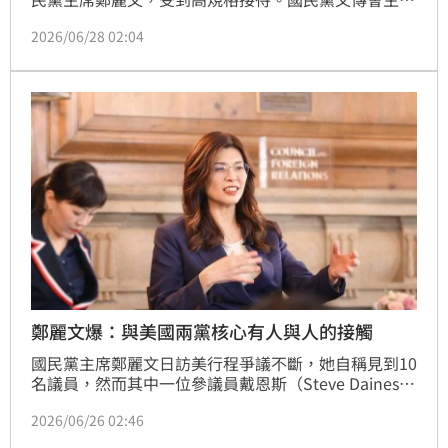
陳以信今（28日）批評，民進黨立委刻意拿韓國瑜與鄭
2026/06/28 02:04
麗文訪美行程相互比較，是為政治鬥爭刻意挑撥，不僅
無助台美關係，更暴露意圖操作政治對立的低劣心態。
他強調，美方各界接連熱情接待國民黨重要人士，都是
為國民黨加分，凸顯美方正視國民黨可能2028重返執
政。相較之下，美方迄今未同意賴清德總統過境美國本
土，是否代表
鄭麗文爆：與美國兩黨核心有人與人的接觸
國民黨主席鄭麗文日訪美行程爭議不斷，她自稱見到10
名議員，然而其中一位參議員戴恩斯（Steve Daines）
卻打臉，表示只派特助與鄭見面。今（26）日，鄭麗文
2026/06/26 02:46
接受媒體專訪時稱，見到幾位議員不是意義所在，沒有
必要與立法院長韓國瑜比較。鄭麗文也鬆口，已與美國