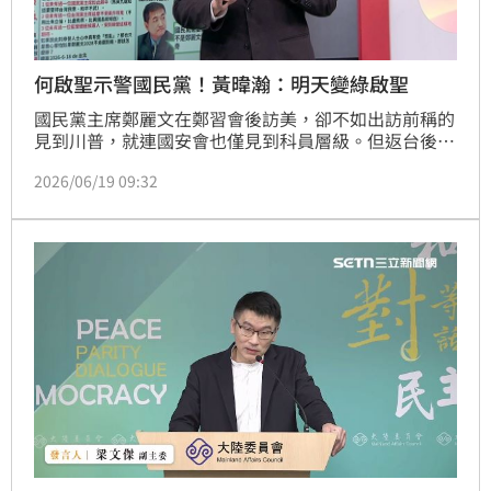
何啟聖示警國民黨！黃暐瀚：明天變綠啟聖
國民黨主席鄭麗文在鄭習會後訪美，卻不如出訪前稱的
見到川普，就連國安會也僅見到科員層級。但返台後的
各種論述，似乎也讓媒體人何啟聖看不下去，撰寫長文
2026/06/19 09:32
示警，強調「國民黨需要的是路線，不是鄭麗文的個人
傳奇」。對此，媒體人黃暐瀚在三立談話節目《台灣
ON AIR》中也提及自己經歷表示，何啟聖恐怕也會被
鄭麗文支持者批評為「綠啟聖」。