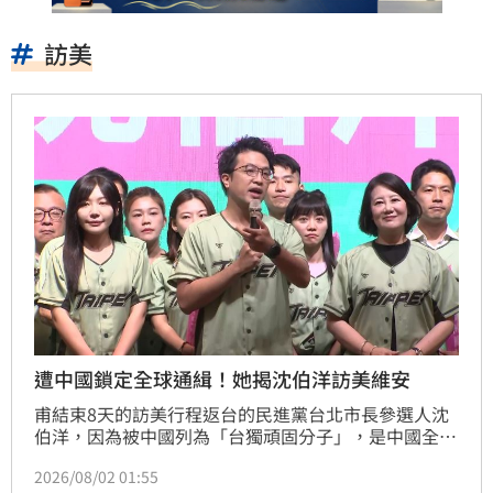
訪美
遭中國鎖定全球通緝！她揭沈伯洋訪美維安
甫結束8天的訪美行程返台的民進黨台北市長參選人沈
伯洋，因為被中國列為「台獨頑固分子」，是中國全球
通緝、跨境鎮壓的首要目標，隨行的競選總部總幹事吳
2026/08/02 01:55
思瑤今（2）日透露，沈伯洋訪美期間基於維安考量，