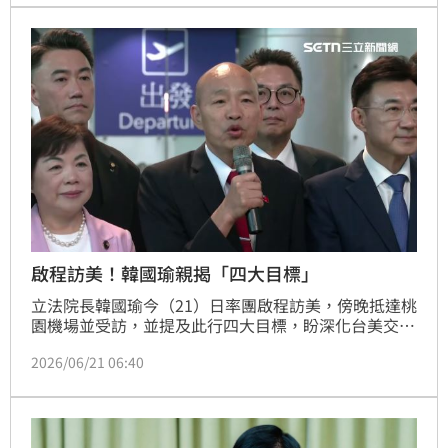
兩黨核心建立「人與人之間的接觸」，雙方能經常溝
通。
啟程訪美！韓國瑜親揭「四大目標」
立法院長韓國瑜今（21）日率團啟程訪美，傍晚抵達桃
園機場並受訪，並提及此行四大目標，盼深化台美交
流。另一方面，包含韓國瑜的跨黨派訪團在內，立法院
2026/06/21 06:40
委員們明日多以考察行程為主。