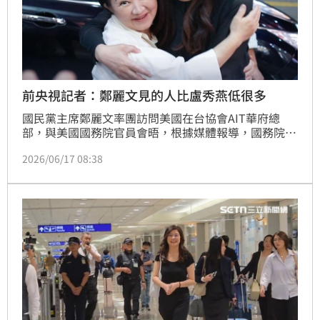
前央視記者：鄭麗文見的人比盧秀燕低很多
國民黨主席鄭麗文率團訪問美國在台協會AIT華府總
部，與美國國務院官員會晤，根據媒體報導，國務院僅
派出「科室」（Desk Officer）層級的官員，較慣例連
2026/06/17 08:38
降了三級。對此，國民黨14日表示，「鄭麗文非常感謝
美方的安排，見到該見的人，說了想說的話」，稱特定
媒體刻意扭曲事實。不過，長期關注台灣政壇的前央視
記者王志安就點出美方不信任鄭麗文的關鍵原因「太親
共了」。