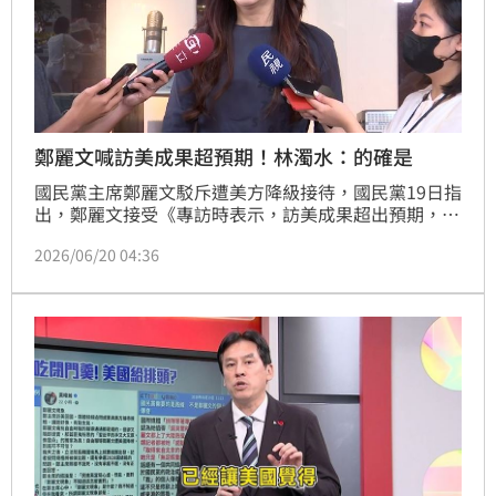
鄭麗文喊訪美成果超預期！林濁水：的確是
國民黨主席鄭麗文駁斥遭美方降級接待，國民黨19日指
出，鄭麗文接受《專訪時表示，訪美成果超出預期，
「國民黨已和美方建立新的溝通管道」。對此，前立委
2026/06/20 04:36
林濁水也狠酸「的確是，本來高調出發嗆不排除會見川
普，結果連主任等級以上官員都見不到，真是大大超出
預期」。