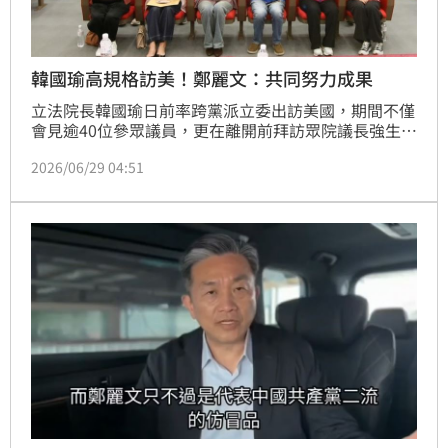
韓國瑜高規格訪美！鄭麗文：共同努力成果
立法院長韓國瑜日前率跨黨派立委出訪美國，期間不僅
會見逾40位參眾議員，更在離開前拜訪眾院議長強生，
訪美規格遠高於國民黨主席鄭麗文。鄭麗文今（29日）
2026/06/29 04:51
出席桃園市婦女菁英領袖成長營時表示，民進黨小鼻
子、小眼睛，刻意拿她與韓國瑜比較，試圖挑撥離間、
見縫插針，但國民黨不會中計，「國民黨在國際上能被
看見，是整個團隊共同努力的成果，不會被民進黨操作
分化。」