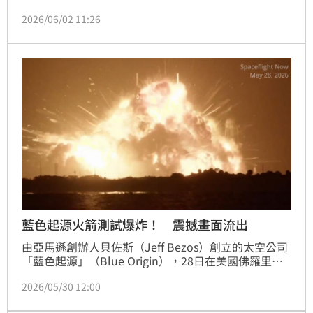
待、規模也可能創下歷史新高的IPO案，不僅讓全球目
2026/06/02 11:26
光再度聚焦太空產業，也象徵著太空經濟正式迎來爆發
期。有預測指出，到2040年，太空經濟規模可能達2兆
美元。對此，外媒點名，上市前有兩大極具潛力的太空
概念股，值得搶先布局。
藍色起源火箭測試爆炸！ 震撼畫面流出
由亞馬遜創辦人貝佐斯（Jeff Bezos）創立的太空公司
「藍色起源」（Blue Origin），28日在美國佛羅里達
州卡納維爾角發射場進行地面測試時驚傳大爆炸，所幸
2026/05/30 12:00
現場無人傷亡。據BBC 29日報導，大爆炸發生在當地
晚間9點左右，當時團隊正對「新葛倫號」（New 