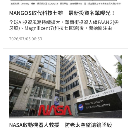
MANGOS取代科技七雄 最新投資名單曝光！
全球AI投資風潮持續擴大，華爾街投資人繼FAANG(尖
牙股)、Magnificent7(科技七巨頭)後，開始關注由
Meta Platforms (META-US)、Anthropic、輝
2026/07/05 06:53
達 (NVDA-US)、Google、OpenAI 與 SpaceX組成的下
一波AI新明星隊，它們核心業務皆聚焦於前沿AI模型開
發、掌握AI晶片、算力及能源等關鍵基礎設施，被視為
未來AI生產力革命的核心參與者，推升
NASA啟動機器人救援 防老太空望遠鏡墜毀