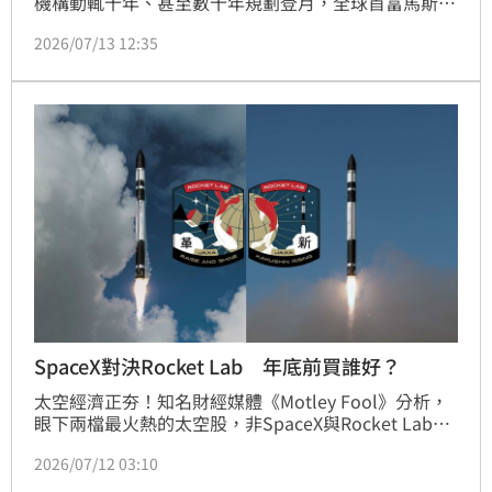
機構動輒十年、甚至數十年規劃登月，全球首富馬斯克
（Elon Musk）日前所揭露的SpaceX（SPCX）太空計
2026/07/13 12:35
畫，可說是野心勃勃：2036年人類在月球打造城市，
之後還會殖民火星，開啟宇宙大發現時代。
SpaceX對決Rocket Lab 年底前買誰好？
太空經濟正夯！知名財經媒體《Motley Fool》分析，
眼下兩檔最火熱的太空股，非SpaceX與Rocket Lab莫
屬。SpaceX近期風光掛牌，一舉創下史上規模最大IPO
2026/07/12 03:10
紀錄，掛牌市值直逼1.75兆美元，瞬間躋身全球市值最
高企業之列；而Rocket Lab雖然體型小上許多，卻也