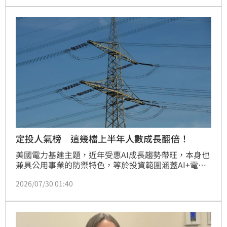
才，期盼透過此項競賽鼓勵青年勇於逐夢，讓臺灣太空
產業持續發展。
定投人氣榜 這幾檔上半年人數成長翻倍！
美國電力基建主題，近年受惠AI成長趨勢帶旺，本身也
兼具公用事業的防禦特色，等於投資範圍涵蓋AI+電力
雙核心題材，吸引不少一般投資人青睞，定期定額扣款
2026/07/30 01:40
人數也持續成長。根據投信投顧公會網站統計，今年以
來截至6月止，海外股票ETF定期定額扣款人數成長率
翻倍的，共計13檔出線，主要類型以科技型、市值型佔
最多；其他類型方面，則以電力基建、太空衛星、特選
金融、高股息4大非科技主題脫穎而出，表現最好是美