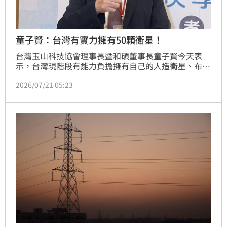
童子賢：台灣有實力擁有50顆衛星！
台灣玉山科技協會理事長暨和碩董事長童子賢今天表
示，台灣現階段有能力負擔擁有自己的人造衛星、布局
自己的太空實力。依日本經驗推算，他認為，台灣有實
2026/07/21 05:23
力擁有20顆至50顆衛星，以強化台灣的產業實力與國
家安全。