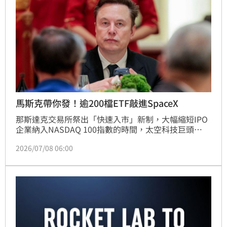
馬斯克帶你發！逾200檔ETF敲進SpaceX
那斯達克交易所祭出「快速入市」新制，大幅縮短IPO
企業納入NASDAQ 100指數的時間，太空科技巨頭
SpaceX將於7月7日率先入列。此舉將引發全球超過
2026/07/08 06:00
200檔追蹤該指數的ETF被迫調整持股，龐大的被動式
買盤將直接挹注SpaceX，為科技股多頭增添續航力。
未來AI獨角獸如OpenAI等也有望受惠此機制快速納入
指數。投資人可透過中信NASDAQ（009800）等相關
美股ETF，即時布局太空經濟與新世代AI紅利，輕鬆參
與科技巨頭成長盛宴。專家建議，面對波動市場，透過
定期定額策略長期布局，是掌握這波科技與太空產業爆
發成長的最佳敲門磚。