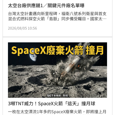
太空台廠供應鏈1／關鍵元件廠名單曝
台灣太空計畫邁向新里程碑，福衛八號系列衛星與首支
混合式燃料探空火箭「島脈」同步備受矚目。國家太空
中心整合立創光電、原相科技、漢翔及益材科技等十多
2026/08/05 10:56
家台廠，成功建立關鍵零組件在地供應鏈。其中，原相
科技成為首家獲授權的太空規光學元件廠商，而預計測
試的「島脈」火箭，設計致敬台灣國蝶寬尾鳳蝶，象徵
技術領航。透過虛擬垂直整合策略，台灣不僅深化自主
研發能力，更積極帶領本土太空產業鏈搶攻全球商機，
展現台灣在國際太空市場的強大競爭潛力與技術實力。
3噸TNT威力！SpaceX火箭「這天」撞月球
一枚在太空漂流1年多的SpaceX廢棄火箭，即將撞上月