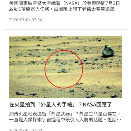
美國國家航空暨太空總署（NASA）於美東時間7月3日
啟動1項機器人任務，試圖阻止旗下老舊太空望遠鏡
「尼爾格雷爾斯雨燕天文台」（Neil Gehrels Swift 
2026/07/04 07:54
Observatory）在穿越大氣層時焚毀。這項史無前例的
複雜行動預計將耗資3000萬美元，並持續數個月。
在火星拍到「外星人的手槍」？NASA回應了
網傳火星地表遺留「外星武器」？外星生命是否存在，
一直是人類探索宇宙過程中最引人入勝的話題。近期，
網路社群再度流傳一張由美國太空總署（NASA）火星
2026/07/02 07:00