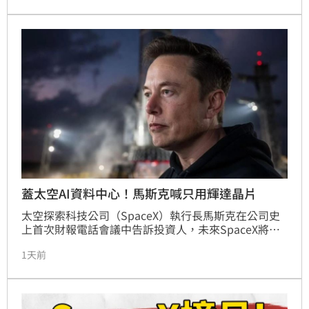
及低軌衛星通訊商機，加上七月跌深後的補漲效應。法
人表示，太空衛星與半導體產業具高波動特性，且月底
面臨指數權重調整，建議投資人避免盲目追高，應採取
定期定額或逢回檔分批佈局策略，長線布局具潛力的科
技前瞻產業，以在震盪行情中穩健勝出。
蓋太空AI資料中心！馬斯克喊只用輝達晶片
太空探索科技公司（SpaceX）執行長馬斯克在公司史
上首次財報電話會議中告訴投資人，未來SpaceX將完
全以輝達（Nvidia）的系統建構其人工智慧（AI）服
1天前
務。