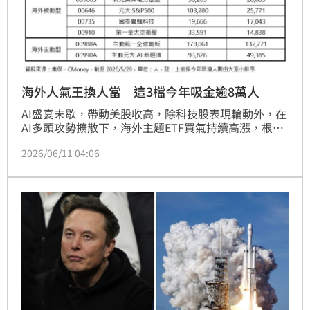
海外人氣王換人當 這3檔今年吸金逾8萬人
AI盛宴未歇，帶動美股收高，除科技股表現輪動外，在
AI多頭攻勢擴散下，海外主題ETF買氣持續高漲，根據
集保最新資料顯示，今年以來90檔海外主被動股票ETF
2026/06/11 04:06
中，共有9檔ETF受益人數創歷史新高，觀察今年以來
人數成長情形，明顯發現海外科技、電力、太空三大主
題ETF夯爆，不僅受益人數創新高、年初迄今更吸引破
萬人搶進，成為今年海外熱門ETF的「新三本柱」，高
人氣買氣不墜。