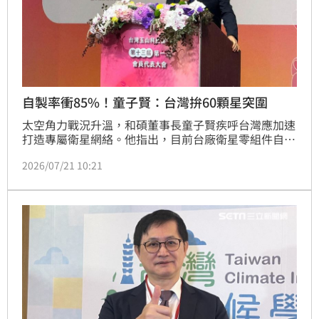
自製率衝85%！童子賢：台灣拚60顆星突圍
太空角力戰況升溫，和碩董事長童子賢疾呼台灣應加速
打造專屬衛星網絡。他指出，目前台廠衛星零組件自製
率已突破85%，技術底蘊深厚。台灣過往過度依賴美日
2026/07/21 10:21
情報分享，若能自主建置至少60顆衛星，不僅能掌握國
防與氣象監控主動權，更能藉由規模經濟搶攻兆元太空
商機。童子賢以日本為標竿，認為台灣絕對有財力與實
力打造專屬星鏈，透過20顆低軌衛星即可達成全天候監
控，未來若發展同步衛星，防護網更可延伸至琉球與菲
律賓，全面捍衛國家安全並提升台灣科技產業競爭力。