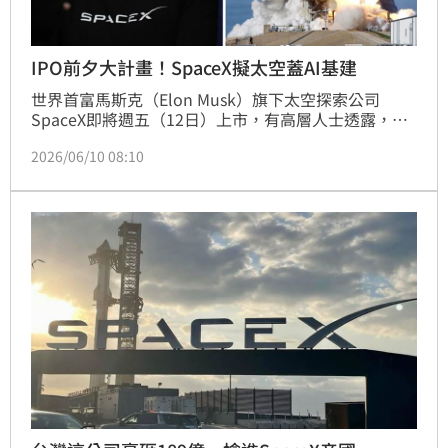
IPO前夕大計畫！SpaceX擬太空蓋AI基建
世界首富馬斯克（Elon Musk）旗下太空探索公司
SpaceX即將週五（12日）上市，有高層人士透露，公
司規劃在太空興建人工智慧（AI）基礎設施，並預計明
2026/06/10 08:10
年啟動運算測試。