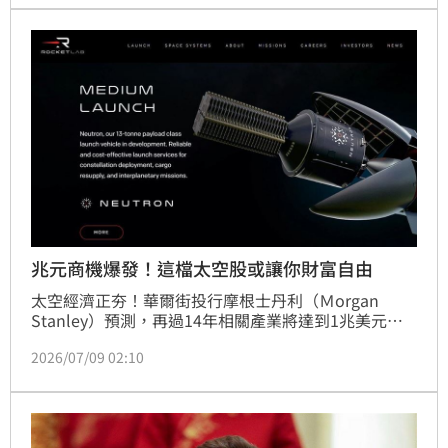
在太空產業殺出自己的一條路。年底前手上有閒錢想加
碼太空股，這兩家到底該選誰？
兆元商機爆發！這檔太空股或讓你財富自由
太空經濟正夯！華爾街投行摩根士丹利（Ｍorgan 
Stanley）預測，再過14年相關產業將達到1兆美元規
模。正當大家仍聚焦於市值破2兆美元的SpaceX，知名
2026/07/09 02:10
財經媒體《Motley Fool》點名市場已出現「最強挑戰
者」Rocket Lab，其爆發潛力甚至可能讓投資它的人
實現「財富自由」。