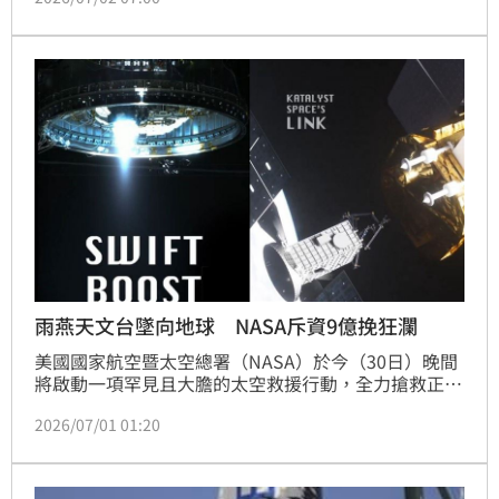
探測車「機遇號」（Opportunity）於2014年所拍攝的
火星地表影像。部分UFO研究人士強烈指控，照片中出
現了一把疑似「外星槍枝」的物體，甚至衍生出美國官
方刻意隱瞞外星科技的陰謀論。不過，針對這類奇特岩
石引發的聯想，多數網友並不買單，科學界也傾向以
雨燕天文台墜向地球 NASA斥資9億挽狂瀾
美國國家航空暨太空總署（NASA）於今（30日）晚間
將啟動一項罕見且大膽的太空救援行動，全力搶救正朝
地球方向墜落的「雨燕天文台（Swift 
2026/07/01 01:20
Observatory）」，若不介入處理，預計會在大氣層中
燒毀。