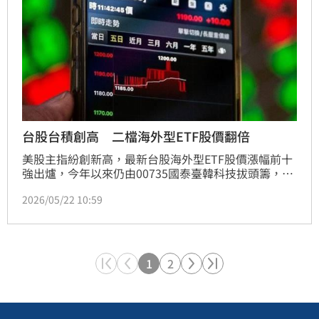
台股台積創高 二檔海外型ETF股價翻倍
美股主指紛創新高，最新台股海外型ETF股價漲幅前十
強出爐，今年以來仍由00735國泰臺韓科技拔頭籌，漲
幅近76％；單看5月以來成績，則由00910第一金太空
2026/05/22 10:59
衛星超過20％領先。
1
2