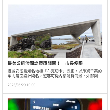
Glenn）重型火箭進行引擎測試，過程中卻突發嚴重異
常，導致試射火箭爆炸瞬間被巨大火球吞噬，點燃整個
夜空。
最美公廁涉間諜案遭關閉！ 市長傻眼
挪威安德島知名地標「布克切卡」公廁，以斥資千萬的
單向鏡面設計聞名，遊客可從內部飽覽海景，外部則完
全隱形。然而受中國間諜案影響，挪威國安單位擔憂該
2026/05/29 10:00
處鄰近關鍵太空發射場，其「外人無法窺視」的特性恐
成間諜監視基地，故宣布無限期關閉。此舉引發當地市
長強烈批評，認為鎖閉公廁無助國安。這座具備文化遺
址意義的建築，目前因地緣政治風暴重開無期。