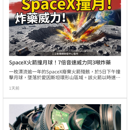
SpaceX火箭撞月球！7倍音速威力同3噸炸藥
一枚漂流逾一年的SpaceX廢棄火箭殘骸，於5日下午撞
擊月球，墜落於愛因斯坦環形山區域。該火箭以時速
8700公里撞擊，威力等同3噸TNT炸藥，預計形成27公
1天前
尺寬隕石坑。由於撞擊閃光微弱，肉眼難以察覺，但產
生的塵埃碎石流仍可透過望遠鏡觀測。這是史上第二次
火箭撞月事件，引發科學界對太空垃圾威脅的關注。專
家指出，透過研究此次撞擊，能進一步評估碎片對未來
登月太空人的潛在危險，同時也再次提醒全球，