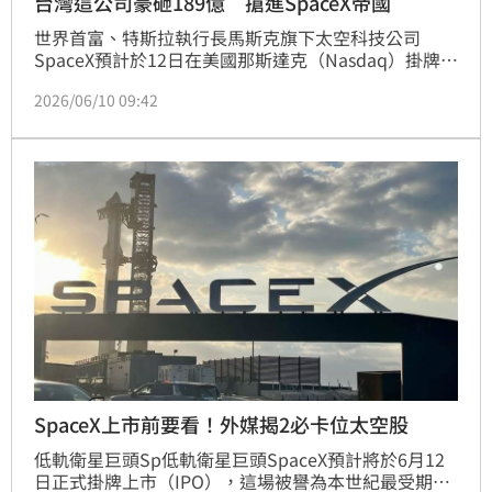
台灣這公司豪砸189億 搶進SpaceX帝國
世界首富、特斯拉執行長馬斯克旗下太空科技公司
SpaceX預計於12日在美國那斯達克（Nasdaq）掛牌上
市，市場預估募資規模上看750億美元、公司估值高達
2026/06/10 09:42
1.77兆美元，可能成為史上最大規模IPO之一。隨著AI
熱潮延燒至太空產業，低軌衛星、太空通訊與AI基礎建
設概念持續升溫，也讓SpaceX上市案成為全球資本市
場關注焦點。而台灣金融業也正式參戰。富邦金控
（2881）昨（9）日代子公司富邦人壽公告，擬參與
SpaceX普通股首次公開發行（IPO）申購，申購金額上
限為6億美元（約新台幣189億元）。
SpaceX上市前要看！外媒揭2必卡位太空股
低軌衛星巨頭Sp低軌衛星巨頭SpaceX預計將於6月12
日正式掛牌上市（IPO），這場被譽為本世紀最受期