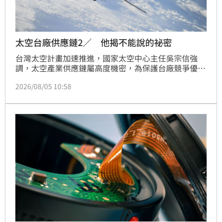
太空台廠供應鏈2／ 他揭不能說的祕密
台灣太空計畫加速推進，國家太空中心主任吳宗信強
調，太空產業供應鏈屬高度機密，為保護台廠競爭優
勢，中心不主動公開名單。TASA正積極推動低軌通訊
2026/08/05 10:58
衛星發展，目標2028年發射首顆自製衛星，並透過委
外製造與系統整合，扶植國內廠商建立產業鏈。吳宗信
指出，台灣廠商需通過高規格的太空驗證，包括振動、
輻射及熱真空測試，一旦產品經實際飛行驗證，即能順
利取得國際太空供應鏈門票。TASA將持續扮演核心角
色，透過「虛擬垂直整合」策略，帶領台廠在國際太空
商機中搶佔關鍵地位，打造完整的產業生態系。