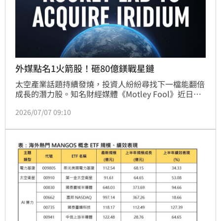
外媒點名1火箭股！砸80億鎂戰星鏈
太空產業話題持續發燒，投資人紛紛尋找下一檔能翻倍
成長的潛力股。知名財經媒體《Motley Fool》近日發
文分析，隨著Rocket Lab（RKLB）宣布重磅收購案，
2026/07/07 09:10
這檔太空股有望成為全球首富馬斯克（Elon Musk）旗
下SpaceX星鏈（Starlink）的強勁對手，究竟現在進場
是否還來得及搭上這班財富列車？