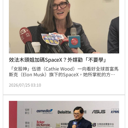
國電力基建ETF，上半年定期定額人數成長近3倍爆
紅。
效法木頭姐加碼SpaceX？外媒勸「不要學」
「女股神」伍德（Cathie Wood）一向看好全球首富馬
斯克（Elon Musk）旗下的SpaceX，她所掌舵的方舟
投資（Ark Investment Management）近來就再度加
2026/07/25 03:10
碼。不過，美國財經媒體《Motley Fool》分析師
Prosper Junior Bakiny卻抱持不同看法，認為SpaceX
雖然前景看俏，但目前估值偏高，因此現階段仍不會考
慮買進。