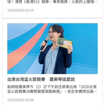
球！港媒《香港01》報導，專家推算，火箭的上層殘骸
將於週三（ 5 日）墜落月球正面西側的愛因斯坦環形山
2026/08/03 03:10
一帶，撞擊速度達每小時8700公里，等同7倍音速，所
產生的威力相當於3噸TNT炸藥爆炸，預計會留下27公
尺寬、5公尺深的隕石坑。
出席台灣盃火箭競賽 蕭美琴這麼說
副總統蕭美琴今（2）日下午前往屏東出席「2026台灣
盃火箭競賽決賽閉幕暨頒獎典禮」，肯定參賽隊伍展現
的團隊合作精神與成果。她並表示，「競逐太空」是國
2026/08/02 05:08
家重要戰略產業之一，發展太空產業需要培育更多人