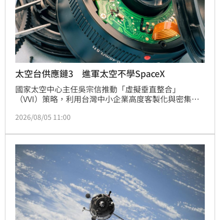
太空台供應鏈3 進軍太空不學SpaceX
國家太空中心主任吳宗信推動「虛擬垂直整合」
（VVI）策略，利用台灣中小企業高度客製化與密集產
業鏈優勢，打造太空產業生態系。吳宗信強調，透過自
2026/08/05 11:00
主研發與台廠支援，不僅能推動自主入軌火箭，更提升
國家安全。目前福衛八號光學衛星影像解析度極高，結
合未來福衛九號雷達衛星，可突破天候限制，實現全天
候監測。太空產業不僅是戰略科技，更能協助台廠布局
全球市場，透過衛星影像應用於碳監測、農業及民生防
災，展現台灣在太空科技領域的自主實力與國際競爭
力。