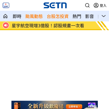
登入
即時
颱風動態
台股怎投資
熱門
影音
熱搜
看
鄭麗文脫口：我領導的國民黨支持度很高
投信逆