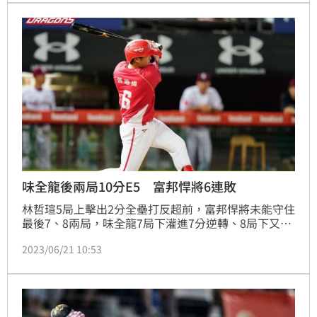
由投手擔任打者並接受指定任務的「全方位打擊王」，
另外還會進行熱鬧的「趣味接力賽」，由球員、女孩、
吉祥物等人聯手接力，參賽名單近期公佈。
味全龍後兩局10分E5 富邦悍將6連敗
林哲瑄5局上擊出2分全壘打反超前，富邦悍將未能守住
最後7、8兩局，味全龍7局下灌進7分逆轉、8局下又拿
3分，味全11比2痛擊悍將，龍隊26勝比敗多2場，上半
2023/06/21 10:53
季淘汰指數停留在E5，悍將9連不勝、苦吞6連敗。
（記者蕭保祥／台北報導）