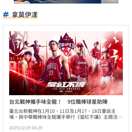
拿莫伊漾
台北戰神攜手味全龍！ 9位職棒球星助陣
臺北台新戰神在1月10、11日及1月17、18日重返主
場，與中華職棒味全龍攜手舉行《當紅不讓》主題活
動，味全龍球星將在賽前舉辦簽名會，並化身主場主持
2025/12/29 04:29
人帶動全場氣氛。