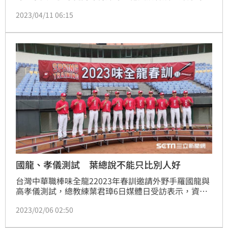
都拿去練守備」，過來人陳品捷有給建議，拿莫．伊漾
2023/04/11 06:15
盼能成球隊的秘密武器。
國龍、孝儀測試 葉總說不能只比別人好
台灣中華職棒味全龍22023年春訓邀請外野手羅國龍與
高孝儀測試，總教練葉君璋6日媒體日受訪表示，資深
選手測試觀察重點不是比其他選手好，資深選手要能幫
2023/02/06 02:50
球隊贏球。（記者蕭保祥／雲林斗六報導）