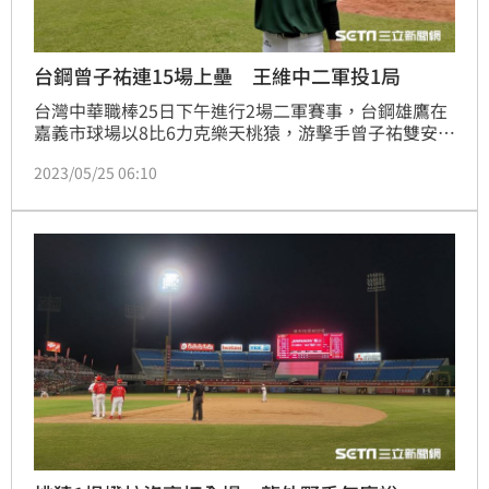
台鋼曾子祐連15場上壘 王維中二軍投1局
台灣中華職棒25日下午進行2場二軍賽事，台鋼雄鷹在
嘉義市球場以8比6力克樂天桃猿，游擊手曾子祐雙安，
連續15場出賽上壘，這是台鋼2023年至今在二軍最長
2023/05/25 06:10
上壘紀錄。（記者蕭保祥／桃園中壢報導）