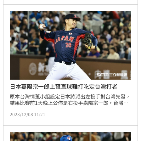
扳平甚至還能向比賽說再見，但宋晟睿連2球觸點失
敗，結果被三振，林靖凱再點，結果點成小飛球被投手
接殺，最後拿莫．伊漾一上來打第1球雖然打得紮實，
卻直向外野手飛去被接殺，最後仍1分飲恨。
日本嘉陽宗一郎上竄直球難打吃定台灣打者
原本台灣情蒐小組設定日本將派出左投手對台灣先發，
結果比賽前1天晚上公佈是右投手嘉陽宗一郎，台灣隊
才趕快重新拿起嘉陽宗一郎的資料來看，由於這次他在
2023/12/08 11:21
亞錦賽前3場還沒有出賽過，也只能從他前1次在亞運面
對韓國隊的比賽來觀察他的投球，隊長拿莫．伊漾說：
「的確跟我們預期的不一樣，大家可能有點綁手綁腳，
這個投手本來就是很不錯的投手，他的球出手的時候，
看起來進壘的角度好像要往下掉，卻沒有掉下來。」