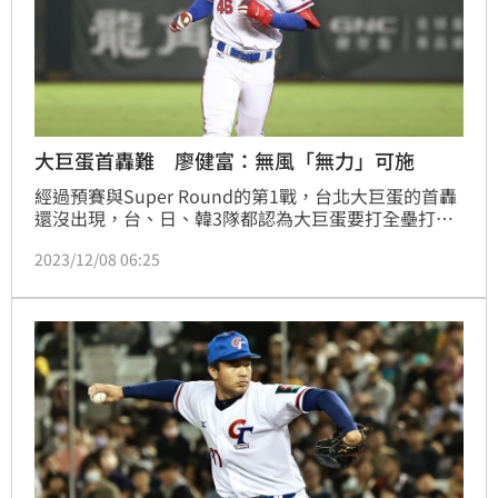
大巨蛋首轟難 廖健富：無風「無力」可施
經過預賽與Super Round的第1戰，台北大巨蛋的首轟
還沒出現，台、日、韓3隊都認為大巨蛋要打全壘打真
的不太容易，在預賽第2戰在台中洲際球場敲出過全壘
2023/12/08 06:25
打的廖健富說：「在戶外球場球打出去後可能有風勢的
助力或阻力，但大巨蛋內完全無風的狀態，球打出去
『無力』可施。」