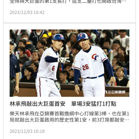
全隊與大巨蛋的第1支長打，這支二壘打也開啟台灣在
第3局的3分大局，他也靠陳孝允的安打，跑回歷史性的
2023/12/03 10:42
第1分，拿莫．伊漾說：「大家很拚去贏下這場比賽，
第1場氣勢打起來對後面有幫助，很開心這場有很多觀
眾為我們加油，全場的回音感覺很久很久都沒散去，讓
我的腎上腺素爆發開來，不想辜負球迷的加油聲。」
林承飛敲出大巨蛋首安 單場3安猛打1打點
樂天林承飛在亞錦賽首戰擔綱中心打線第3棒，也在第1
局就敲出大巨蛋啟用的歷史性第1安，前3打席都敲安
打，在大巨蛋的首秀就繳出單場3安的猛打賞，也打下1
2023/12/03 10:18
分打點，阿飛說：「其實沒想過是不是會敲出第1安這
樣的想法，我只是想著要想辦法上壘，然後把攻勢延續