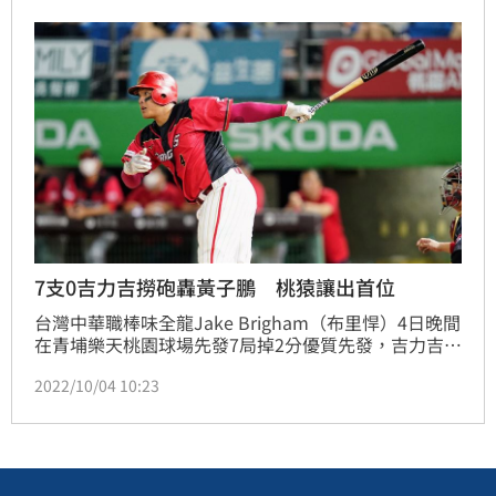
7支0吉力吉撈砲轟黃子鵬 桃猿讓出首位
台灣中華職棒味全龍Jake Brigham（布里悍）4日晚間
在青埔樂天桃園球場先發7局掉2分優質先發，吉力吉撈
鞏冠面對黃子鵬7打數無安打，3局上掃出左外野2分全
2022/10/04 10:23
壘打反超前，幫助味全龍以5比2擊敗樂天桃猿。中信兄
弟在花蓮贏球，Rakuten最近9戰7敗，讓出下半季首
位。（記者蕭保祥／台北報導）