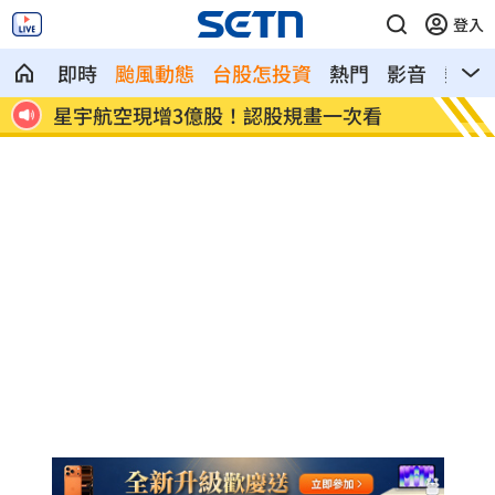
登入
即時
颱風動態
台股怎投資
熱門
影音
熱搜
看
鄭麗文脫口：我領導的國民黨支持度很高
投信逆