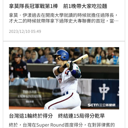
拿莫隊長冠軍戰第1棒 前1晚帶大家吃拉麵
拿莫．伊漾過去在開南大學就讀的時候就擔任過隊長，
才大二的時候就帶隊拿下過隊史大專聯賽的首冠，當時
他沒改回「原名」，還用朱祥麟的名字。這次亞錦賽，
2023/12/10 05:49
是拿莫．伊漾進職棒之後再度與郭李建夫教練再聚首，
彼此默契加上活潑的個性，郭李建夫總教練這次在球隊
成軍時就很確定，要找拿莫．伊漾擔任隊長，他除了帶
著這批年輕選手把氣氛帶起來，自己也以身作則，在進
入冠軍戰前的5場比賽打得非常不錯。
台灣這1輪終於得分 終結連15局得分乾旱
終於，台灣在Super Round首度得分，在對菲律賓的