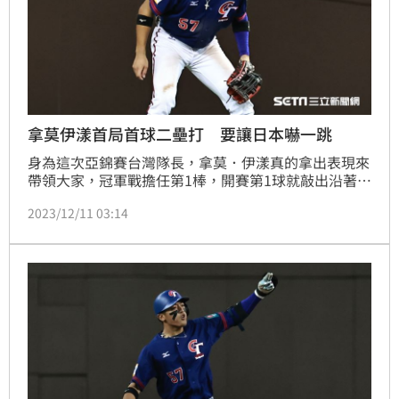
拿莫伊漾首局首球二壘打 要讓日本嚇一跳
身為這次亞錦賽台灣隊長，拿莫．伊漾真的拿出表現來
帶領大家，冠軍戰擔任第1棒，開賽第1球就敲出沿著三
壘邊線穿越的二壘安打，接著藉下一棒陳孝允的右外野
2023/12/11 03:14
深遠飛球，推進到三壘，只可惜後續打者沒有把他打回
來；8局1出局後，拿莫．伊漾再度敲出安打，但台灣戰
術執行再度失敗，陳孝允短打點成小飛球被接殺，拿
莫．伊漾回壘不及遭到雙殺，但整場4支2，這次6場比
賽17打數8安打，打擊率高達4成71，也跑回6分，但台
灣最後3場的得分乾旱期，他沒有機會跑回分數。