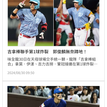
吉拿棒聯手第1球炸裂 郭俊麟無奈蹲地！
味全龍30日在天母球場交手統一獅，龍隊「吉拿棒組
合」拿莫．伊漾、吉力吉撈．鞏冠接連在第1球炸裂，
讓郭俊麟一軍首度單場挨2轟，其中吉力吉撈全力揮棒
2024/08/30 09:50
後，郭俊麟立刻無奈蹲下，球應該可以飛出場但是被護
網擋下，郭俊麟先發6局失4分退場。