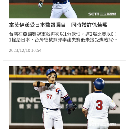
拿莫伊漾受日本監督矚目 同時讚許徐若熙
台灣在亞錦賽冠軍戰再次以1分飲恨，連2場比賽以0：
1輸給日本，台灣總教練郭李建夫賽後未接受媒體採
訪，而日本總教練川口朋保則說：「雙方投手都有把實
2023/12/10 10:54
力發揮出來，這場比賽比較緊繃與拉鋸，先得分對我們
來說有很大的幫助。」