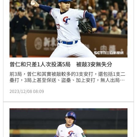
曾仁和只差1人次投滿5局 被敲3安無失分
前3局，曾仁和其實被敲較多的3支安打，還包括1支二
壘打，3局上甚至保送、盜壘、加上安打，無人出局攻
佔一、三壘，但宋嘉翔與林承飛搭配的盜壘阻殺，先抓
2023/12/08 08:09
下1個出局數，接著三振前1打席打二壘打的片山壯史，
再讓預賽打擊率最高的日本四番逢澤崚介打成內野滾地
球出局，化解這局的危機。