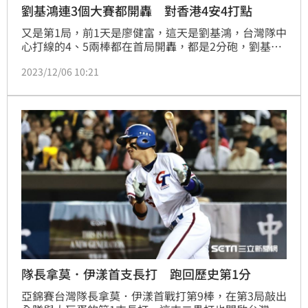
劉基鴻連3個大賽都開轟 對香港4安4打點
又是第1局，前1天是廖健富，這天是劉基鴻，台灣隊中
心打線的4、5兩棒都在首局開轟，都是2分砲，劉基鴻
6日對香港這發2分砲，讓原本1局上先被打下1分開局
2023/12/06 10:21
處於落後的台灣隊逆轉得手，而這場比賽，擔任4棒的
劉基鴻單場4打數4安打打下4分打點跑回4分，狀況非
常火熱。
隊長拿莫．伊漾首支長打 跑回歷史第1分
亞錦賽台灣隊長拿莫．伊漾首戰打第9棒，在第3局敲出