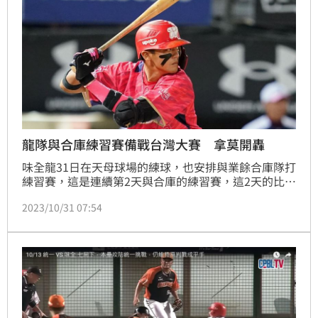
龍隊與合庫練習賽備戰台灣大賽 拿莫開轟
味全龍31日在天母球場的練球，也安排與業餘合庫隊打
練習賽，這是連續第2天與合庫的練習賽，這2天的比賽
都安排打滿9局。31日的比賽安排洋投鋼龍先發，他投
2023/10/31 07:54
3局被敲5安打投出6次三振，在第3局測試壘上有人的
狀況，先安排2名跑者在壘上，被敲2安打丟2分，龍隊
則是在第1局拿莫．伊漾就敲出首局首打席全壘打，但
整場比賽僅敲5安打，全場只拿下這1分。