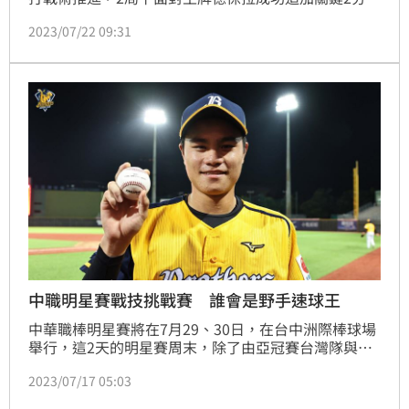
龍隊最近兩天5次短打成功，說明味全升上一軍第3年有
2023/07/22 09:31
很大改變，龍隊今年至今是短打成功率最高球隊，戰術
執行空間與牛棚搭配調度，球季有機會走得更遠。（記
者蕭保祥／台北報導）
中職明星賽戰技挑戰賽 誰會是野手速球王
中華職棒明星賽將在7月29、30日，在台中洲際棒球場
舉行，這2天的明星賽周末，除了由亞冠賽台灣隊與明
星隊進行2場比賽，還將有8位選手參賽的全壘打大賽，
2023/07/17 05:03
中職也在17日公佈競技及趣味並陳的戰技挑戰賽參賽名
單，包括由野手進行投球測速的「野手速球王」，以及