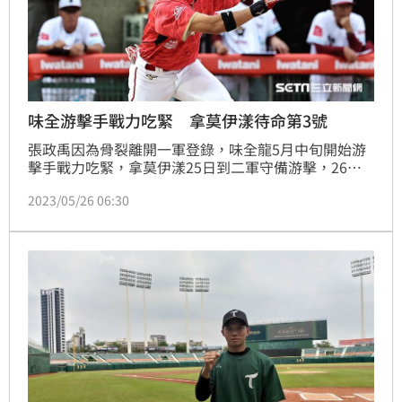
味全游擊手戰力吃緊 拿莫伊漾待命第3號
張政禹因為骨裂離開一軍登錄，味全龍5月中旬開始游
擊手戰力吃緊，拿莫伊漾25日到二軍守備游擊，26日
新莊球場賽前也在游擊區練守備，總教練葉君璋表示，
2023/05/26 06:30
需要準備最少1名游擊手替補人選。（記者蕭保祥／新
北新莊報導）