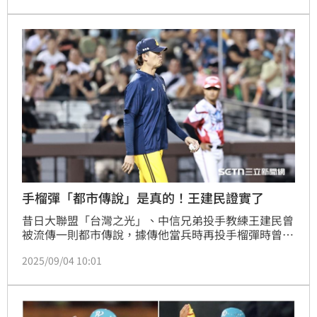
手榴彈「都市傳說」是真的！王建民證實了
昔日大聯盟「台灣之光」、中信兄弟投手教練王建民曾
被流傳一則都市傳說，據傳他當兵時再投手榴彈時曾丟
出71公尺的驚人成績創下國軍紀錄，對於這則都市傳
2025/09/04 10:01
說，近日王建民也親自證實，還笑說自己其實就是「輕
鬆丟」。