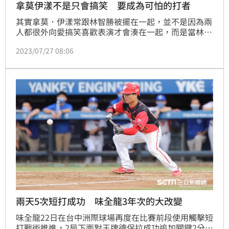
拿莫伊漾不是只會搞笑 要成為可怕的打者
其實拿莫．伊漾常跟林智勝被擺在一起，並不是因為兩
人都很外向愛搞笑喜歡表演才會湊在一起，而是當林智
勝到了龍隊時，打擊教練張泰山刻意要讓這兩人在球隊
2023/07/27 08:06
同一組同進退，泰山覺得，拿莫與智勝都是屬於好勝心
強、在意自己好壞、得失心很重的選手，他希望拿莫．
伊漾可以從林智勝的身上看到自己，看到他能學習的地
方。
兩天5次短打成功 味全龍3年次的大改變
味全龍22日在台中洲際球場再度在比賽前段使用觸擊短
打戰術推進，2局下面對王牌德保拉成功追加關鍵2分，