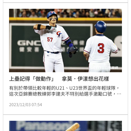
下去。」
上壘記得「做動作」 拿莫．伊漾想出花樣
有別於帶領比較年輕的U21、U23世界盃的年輕球隊，
這次亞錦賽總教練郭李建夫不特別給選手激勵口號，交
給隊長拿莫．伊漾自己去帶動大家，不過口號不知道有
2023/12/03 07:54
沒有想出來，但上壘時的慶祝動作已經在賽前確認。