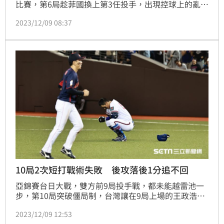
比賽，第6局趁菲國換上第3任投手，出現控球上的亂
流，投出3次四壞、1觸身球保送，滿壘時劉基鴻選到保
2023/12/09 08:37
送擠回1分，拿莫．伊漾打出高飛犧牲打，台灣在第6局
打下2分，終結了連續15局掛零的得分乾旱期。
10局2次短打戰術失敗 後攻落後1分追不回
亞錦賽台日大戰，雙方前9局投手戰，都未能越雷池一
步，第10局突破僵局制，台灣讓在9局上場的王政浩續
投，他先拿下2個出局數，但被丸山壯史敲出安打失1
2023/12/09 12:53
分，落後1分的台灣是後攻球隊，其實還是有大好機會