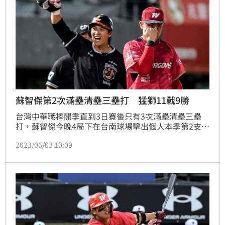
蘇智傑第2次滿壘清壘三壘打 猛獅11戰9勝
台灣中華職棒開季直到3日賽後只有3次滿壘清壘三壘
打，蘇智傑今晚4局下在台南球場擊出個人本季第2支滿
壘清壘三壘打，Mario Sanchez（勝騎士）主投6又2/3
2023/06/03 10:09
局11次三振掉1分優質先發，統一獅6比1擊敗味全龍，
猛獅最近11場豪取9勝，領先勝差維持3場。（記者蕭
保祥／桃園中壢報導）