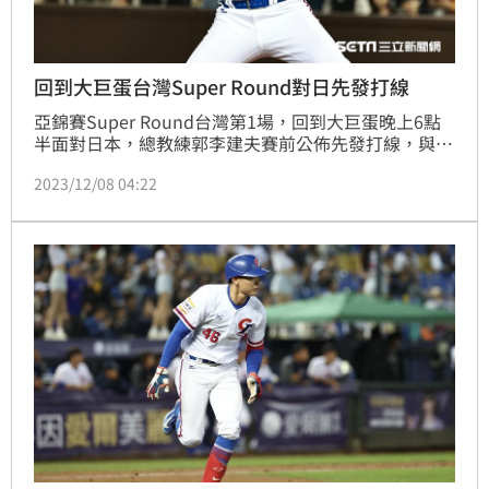
回到大巨蛋台灣Super Round對日先發打線
亞錦賽Super Round台灣第1場，回到大巨蛋晚上6點
半面對日本，總教練郭李建夫賽前公佈先發打線，與開
幕戰對韓國先發打線完全相同，先發投手則是樂天桃猿
2023/12/08 04:22
曾仁和。