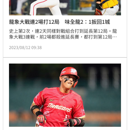
龍象大戰連2場打12局 味全龍2：1扳回1城
史上第2次，連2天同樣對戰組合打到延長第12局。龍
象大戰3連戰，前2場都殺進延長賽，都打到第12局。
11日中信兄弟靠王威晨再見安打贏球，12日的第2戰，
2023/08/12 09:38
味全龍12局上半，1出局二、三壘有人，拿莫．伊漾敲
出高飛犧牲打，打下超前分，龍隊2：1擊退中信兄弟，
中止最近的3連敗，中信兄弟輸球後也從下半季第1掉到
第4名。