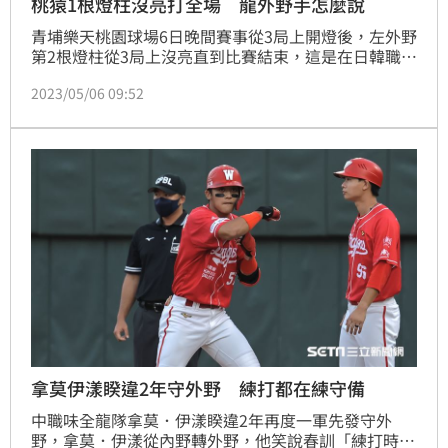
桃猿1根燈柱沒亮打全場 龍外野手怎麼說
青埔樂天桃園球場6日晚間賽事從3局上開燈後，左外野
第2根燈柱從3局上沒亮直到比賽結束，這是在日韓職棒
難以想像的事情，真實發生在台灣中華職棒，樂天桃猿
2023/05/06 09:52
與味全龍夜間在1根燈柱沒亮狀態，打了3個多小時的棒
球。（記者蕭保祥／桃園中壢報導）
拿莫伊漾睽違2年守外野 練打都在練守備
中職味全龍隊拿莫．伊漾睽違2年再度一軍先發守外
野，拿莫．伊漾從內野轉外野，他笑說春訓「練打時間