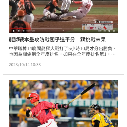
龍獅戰本壘攻防戰關乎追平分 獅挑戰未果
中華職棒14晚間龍獅大戰打了5小時10局才分出勝負，
也因為關係到全年度排名，如果在全年度排名第1，將
不用打首輪的挑戰賽，就算上半季冠軍統一獅目標並不
2023/10/14 10:33
在包辦上、下半季冠軍，與龍隊正面對決還是要拚一
下，這場的狀況也特別多。