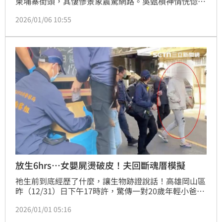
柬埔寨街頭，其悽慘景象震驚網路。吳甄楨神情恍惚癱
坐路邊，臉部沾滿污漬、頭髮凌亂打結，雙腿佈滿令人
2026/01/06 10:55
觸目驚心的黑紫色瘀青，疑似嚴重骨折。事件曝光後，
中國駐柬埔寨大使館出手，3日尋獲吳女並安置於救助
站，她吃八寶粥「報平安」照片曝光，後續卻出現毛骨
悚然的討論。
放生6hrs…女嬰屍燙破皮！夫回斷魂厝模擬
祂生前到底經歷了什麼，讓生物跡證說話！高雄岡山區
昨（12/31）日下午17時許，驚傳一對20歲年輕小爸媽
涉嫌虐死9個月大女嬰，以浴巾包裹送醫身亡，屍體除
2026/01/01 05:16
了大面積瘀青，下巴還疑似被煙蒂燙破皮；生母及現任
丈夫今（1）日上午11時許到殯儀館認屍，供稱為了領