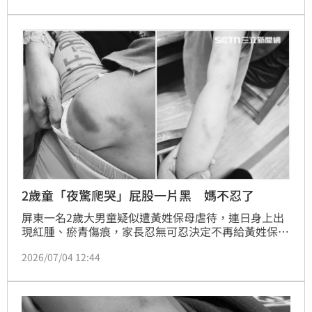
確姿勢後已漸入佳境，更直呼射箭過程十分療癒，未來
將持續精進。
2歲童「夜驚爬哭」屁股一片黑 媽不忍了
屏東一名2歲大男童疑似遭黃姓保母虐待，連日身上出
現紅腫、瘀青傷痕，家長忍無可忍決定不再給黃姓保母
機會，帶兒子驗傷提告；屏東縣社會局訪查發現，黃姓
2026/07/04 12:44
保母曾有獨留幼童違規紀錄遭停托至今年年底，但卻違
法收托，因此立即廢止保母登記，若虐童屬實，最高可
罰新台幣60萬元。