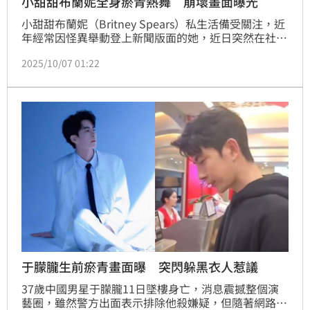
小甜甜布蘭妮全身瘀青熱舞 崩壞畫面曝光
小甜甜布蘭妮（Britney Spears）私生活備受關注，近
年經常因怪異舉動登上新聞版面的她，近日突然在社群
公開一段熱舞片，然而，布蘭妮不僅身上多處瘀青，手
2025/10/07 01:22
掌及膝蓋還纏著繃帶，再度引發外界熱議。對此，布蘭
妮則稱自己在朋友家不慎從樓梯上摔下，「不知道是不
是斷了」。
于朦朧生前瘀青畫面曝 突閃躲黑衣人惹議
37歲中國男星于朦朧11日墜樓身亡，消息震撼整個演
藝圈，雖然警方出面表示排除他殺嫌疑，但隨著網路上