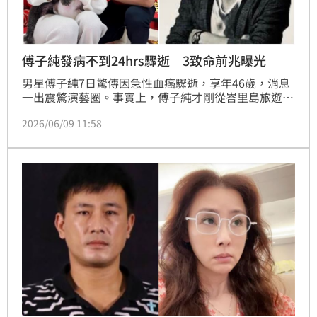
傅子純發病不到24hrs驟逝 3致命前兆曝光
男星傅子純7日驚傳因急性血癌驟逝，享年46歲，消息
一出震驚演藝圈。事實上，傅子純才剛從峇里島旅遊返
台，旅程途中身體就出現異狀，好友兵家綺透露當時他
2026/06/09 11:58
不僅按摩後冒出「大片瘀青」遲遲不退，返台後又因牙
痛拔牙引發劇痛，卻因無發燒症狀錯失黃金就醫時機，
病情在短短數小時內急轉直下，令人不勝唏噓。