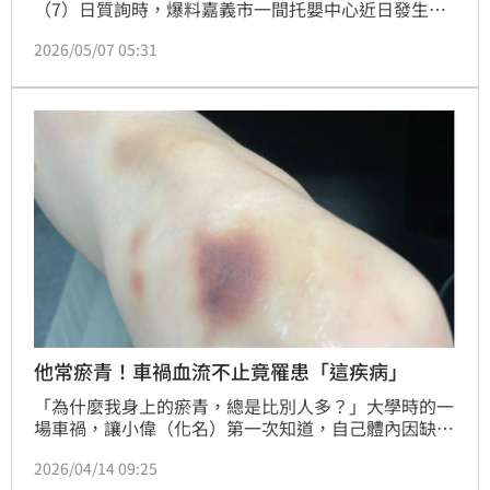
（7）日質詢時，爆料嘉義市一間托嬰中心近日發生集
體虐嬰事件，秀出照片令人無法直視，嬰兒嘴角流血，
2026/05/07 05:31
沾濕了口水巾，雙胞胎手臂不明瘀青，全都是家長臨時
接送時意外從窗簾縫隙目睹，當場心碎。據悉，該托育
中心前身是幼兒園，曾因多次違規重創聲譽，未料如今
改掛托育中心名義「原地重生」，遭質疑「同樣負責
人，換個名字就變初犯？」。市府緊急調閱監視器才發
現，1個月內有6名嬰兒受虐，將裁罰18萬元，並公告
托育人員姓名。
他常瘀青！車禍血流不止竟罹患「這疾病」
「為什麼我身上的瘀青，總是比別人多？」大學時的一
場車禍，讓小偉（化名）第一次知道，自己體內因缺少
凝血因子被診斷罹患血友病；原本以為只是普通外傷，
2026/04/14 09:25
卻因傷口無法止血，最終被迫截肢，人生從此改變。另