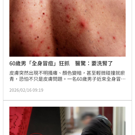
60歲男「全身冒痘」狂抓 醫驚：要洗腎了
皮膚突然出現不明搔癢、顏色變暗，甚至輕微碰撞就瘀
青，恐怕不只是皮膚問題。一名60歲男子近來全身冒出
類似青春痘的紅疹，劇烈搔癢到抓破結痂仍停不下來，
2026/02/16 09:19
同時伴隨眼皮與下肢水腫、膚色蠟灰暗沉，於是先到皮
膚科求診，被醫師察覺異狀，轉介至腎臟科，檢查後才
驚覺已進展到嚴重尿毒症，當下緊急安排洗腎治療。