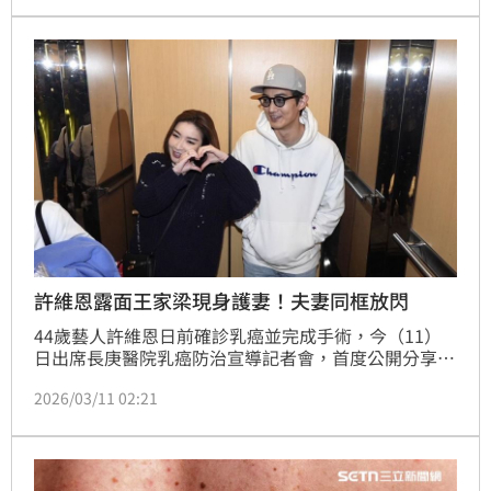
一位病友小任（化名）則表示，「打針」對多數人只是
幾秒鐘，但對血友病友而言，卻是一場每天都要面對的
挑戰，反覆尋找血管、承受疼痛，只為了維持看似「正
常」的生活。（記者：簡浩正）
許維恩露面王家梁現身護妻！夫妻同框放閃
44歲藝人許維恩日前確診乳癌並完成手術，今（11）
日出席長庚醫院乳癌防治宣導記者會，首度公開分享抗
癌與復原近況。老公王家梁也低調現身陪同，擔任「司
2026/03/11 02:21
機」接送愛妻到場，夫妻倆在許維恩生病後首次同框露
面，但他刻意保持低調未入鏡拍照。趙浩雲