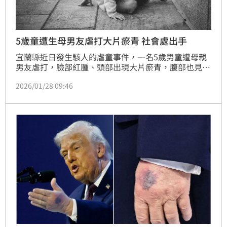
5歲童遭生母男友虐打大片瘀青 社會處出手
宜蘭縣近日發生駭人的虐童事件，一名5歲男童遭母親
男友虐打，臉部紅腫、頭部出現大片瘀青，腹部也見到
菸燙傷的疤痕，對此，宜蘭縣府社會處與警方介入，協
2026/01/28 09:46
助男童親屬申請保護令。