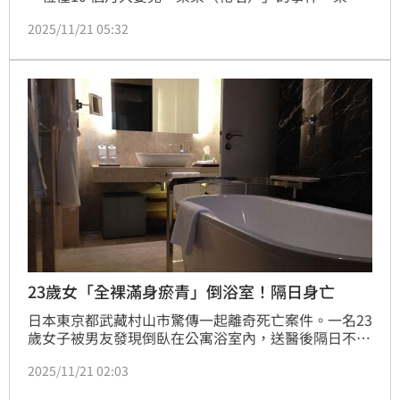
事後送醫，更被診斷為「疑似輕微腦震盪」及頭部鈍
2025/11/21 05:32
傷，令家長十分痛心。不過案件進入司法程序後，加害
托育老師僅遭停職一年，以「力道不明顯」為由判處拘
役 30 日、得易科罰金。民進黨新北市議員張嘉玲今
（21）日就痛批，案懲處過輕、程序輕忽，管理不當。
23歲女「全裸滿身瘀青」倒浴室！隔日身亡
日本東京都武藏村山市驚傳一起離奇死亡案件。一名23
歲女子被男友發現倒臥在公寓浴室內，送醫後隔日不治
身亡。然而警方到場後發現，女子全身布滿瘀青、頭部
2025/11/21 02:03
還帶有明顯外傷，情況疑點重重。警視廳已介入調查，
目前正同步釐清是否涉及外力或其他原因。