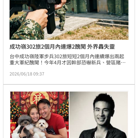
成功嶺302旅2個月內連爆2醜聞 外界轟失靈
台中成功嶺陸軍步兵302旅短短2個月內連續爆出兩起
重大軍紀醜聞！今年4月才因幹部恐嚇新兵、營區賭博
案件遭法院判處拘役，社會嘩然，外界要求徹底檢討的
2026/06/18 09:37
聲浪未息，如今302旅又再度出包！一名張姓中士疑似
違規持T91電子訓練槍對士兵射擊並追逐，導致對方身
體出現瘀青。陸軍第十軍團獲報後已展開調查，全案主
動函送憲兵隊依法偵辦，外界痛批，同一支部隊連續出
事，改善措施根本形同虛設。