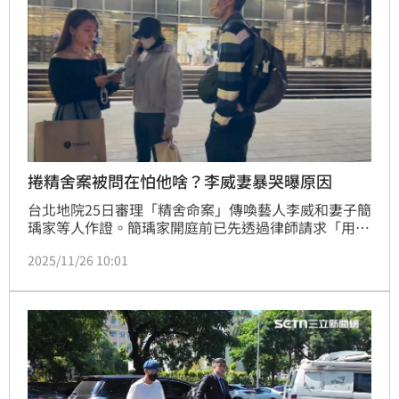
所以獨自放生
捲精舍案被問在怕他啥？李威妻暴哭曝原因
台北地院25日審理「精舍命案」傳喚藝人李威和妻子簡
瑀家等人作證。簡瑀家開庭前已先透過律師請求「用屏
風遮蔽」，審判長准許她到一旁「指認室」接受詰問
2025/11/26 10:01
後，她才鬆口指證，「聽到王薀當場要蔡女向冤親債主
道歉」，最後甚至暴哭說，自己沒辦法去講王薀的不
是，並透露原因。