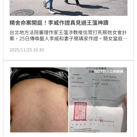
精舍命案開庭！李威作證真見過王薀神蹟
台北地方法院審理作家王薀涉教唆信眾打死蔡姓女會計
案，25日傳喚藝人李威和妻子簡瑀家作證。簡女當庭落
淚表示感到相當自責也很抱歉，李威則否認參與蔡姓女
2025/11/25 10:30
會計的「研討會」，而之所以當初會加入王薀的精舍，
是真的認為王薀「有神蹟」。