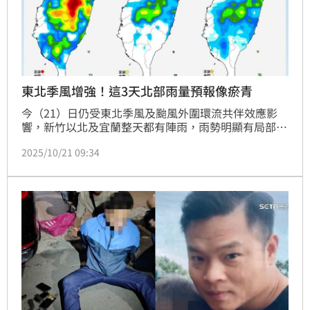
東北季風增強！這3天北部雨量預報像瘀青
今（21）日仍受東北季風及颱風外圍環流共伴效應影
響，新竹以北及宜蘭整天都有陣雨，雨勢明顯有局部大
雨或豪雨發生的機率，尤其基隆北海岸、新北市東側平
2025/10/21 09:34
地、大臺北山區及宜蘭山區應防範長時間強降雨，易有
局部豪雨等級以上降雨發生。氣象粉專也驚呼，「沒想
到今年的秋天是這麼開始的」。