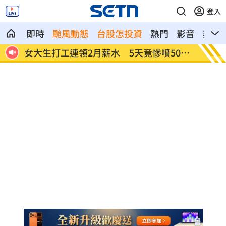
登入
即時
颱風動態
台股怎投資
熱門
影音
熱搜
0
Jennie自曝擇偶條件 被問同居經歷急喊
男嬰剛
停
字