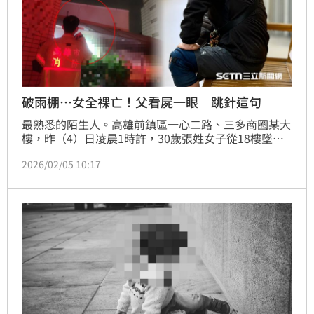
破雨棚…女全裸亡！父看屍一眼 跳針這句
最熟悉的陌生人。高雄前鎮區一心二路、三多商圈某大
樓，昨（4）日凌晨1時許，30歲張姓女子從18樓墜落
砸破雨棚，全裸躺在地下室機械停車位升降平台上，胸
2026/02/05 10:17
部有不明塊狀瘀青，手邊緊握一件式睡袍。47歲呂姓同
居男友失聯近一天才到案，坦承因女友墜樓嚇壞躲到朋
友家。今（5）日上午9時許，檢方進行解剖要釐清死
因；張女父母再度認屍，僅看一眼就走，整個過程短短
10秒，面對詢問，跳針回應：不知道、不清楚，也與女
兒男友不熟。