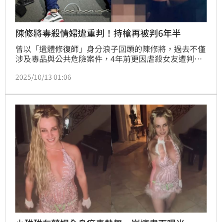
陳修將毒殺情婦遭重判！持槍再被判6年半
曾以「遺體修復師」身分浪子回頭的陳修將，過去不僅
涉及毒品與公共危險案件，4年前更因虐殺女友遭判刑
10年10月定讞，卻棄保潛逃。逃亡期間他仍持槍在外
2025/10/13 01:06
行動，今年5月在彰化員林遭警方圍捕時拒捕襲警，並
被查獲改造手槍與大批子彈。彰化地方法院近日就非法
持槍部分宣判，依違反《槍砲彈藥刀械管制條例》，判
處陳修將有期徒刑6年6月，併科罰金10萬元，全案可
上訴。