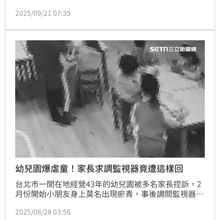
爆料影片越來越多，導致網友懷疑事件真相，如今又有
2025/09/21 07:35
網友挖出于朦朧生前眼角瘀青的畫面，其中一幕下意識
閃躲黑衣人的動作，引發網友揣測是否真的遭到虐待。
蔡佩伶報導
幼兒園爆虐童！家長求調監視器竟遭這樣回
台北市一間在地經營43年的幼兒園被多名家長控訴，2
月份開始小朋友身上莫名出現瘀青，事後調閱監視器不
僅受阻還被要求退學，而疑似虐童的呂姓老師，5月份
2025/08/28 03:56
被教育局裁罰，7月份卻還繼續到同一負責人開設的補