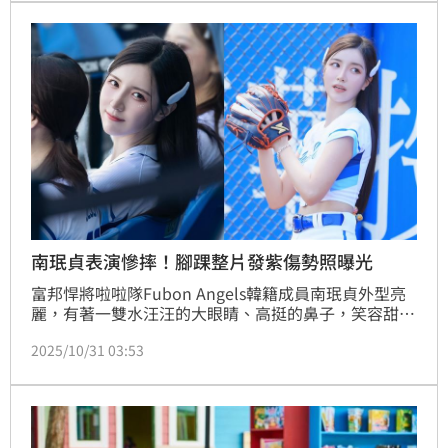
南珉貞表演慘摔！腳踝整片發紫傷勢照曝光
富邦悍將啦啦隊Fubon Angels韓籍成員南珉貞外型亮
麗，有著一雙水汪汪的大眼睛、高挺的鼻子，笑容甜
美，因此擁有許多粉絲。24日她出席活動跳舞時不慎重
2025/10/31 03:53
摔，造成腳踝扭傷，昨（30）日她公開傷勢照，表示瘀
青已經漸漸消掉了，希望粉絲們不要擔心。