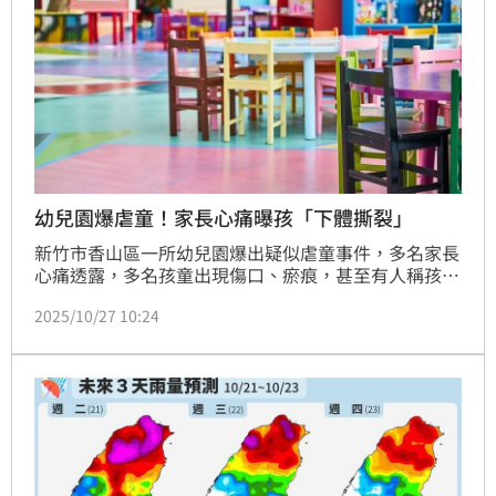
幼兒園爆虐童！家長心痛曝孩「下體撕裂」
新竹市香山區一所幼兒園爆出疑似虐童事件，多名家長
心痛透露，多名孩童出現傷口、瘀痕，甚至有人稱孩子
出現下體撕裂等嚴重傷勢。對此，教育處指出，案件已
2025/10/27 10:24
正式進入調查階段，積極釐清相關事實，而涉事的2名
教保人員已被勒令停職。