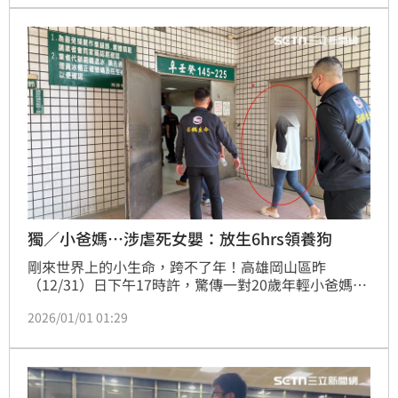
養狗到外縣市，將女嬰獨留在家6小時，經檢察官訊後2
人都因過失致死交保5萬元。而根據生母說詞，女嬰的
傷勢都是自己撞的，下午檢方帶丈夫重返斷魂厝模擬、
重建生活樣貌。
獨／小爸媽…涉虐死女嬰：放生6hrs領養狗
剛來世界上的小生命，跨不了年！高雄岡山區昨
（12/31）日下午17時許，驚傳一對20歲年輕小爸媽涉
嫌虐死9個月大女嬰，以浴巾包裹送醫急救已無生命跡
2026/01/01 01:29
象；初步檢視女嬰口腔內有溢奶，左臉、左肩及大腿有
大面積瘀青，下巴疑似有燙傷痕跡，院方隨即通報警方
調查。女嬰生母及現任丈夫今（1）日上午11時許抵達
殯儀館認屍，神情自若，丈夫還先要了一根煙抽，母親
則接受《三立新聞網》訪問，供稱以為女兒會睡很久，