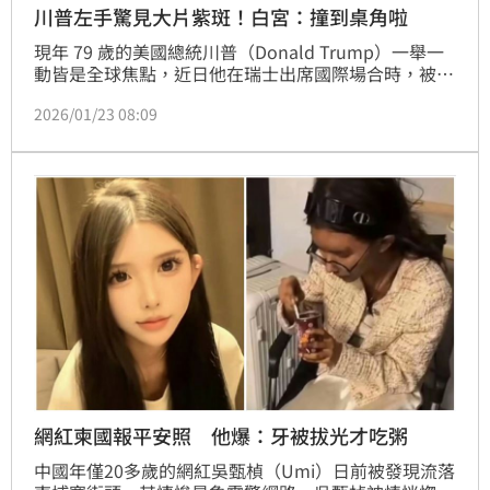
川普左手驚見大片紫斑！白宮：撞到桌角啦
現年 79 歲的美國總統川普（Donald Trump）一舉一
動皆是全球焦點，近日他在瑞士出席國際場合時，被攝
影記者捕捉到左手背出現明顯的暗紫色瘀青，畫面曝光
2026/01/23 08:09
後隨即在社群平台 X（原 Twitter）上瘋傳，引發外界
對這位高齡元首健康狀況的熱烈討論。對此，白宮火速
出面滅火，解釋這只是「小意外」導致的皮外傷，並強
調總統身體依舊硬朗。
網紅柬國報平安照 他爆：牙被拔光才吃粥
中國年僅20多歲的網紅吳甄楨（Umi）日前被發現流落