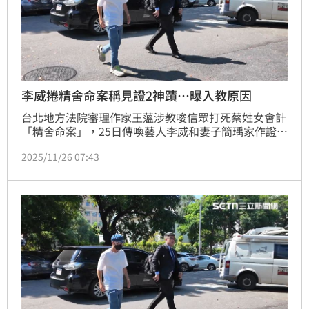
李威捲精舍命案稱見證2神蹟…曝入教原因
台北地方法院審理作家王薀涉教唆信眾打死蔡姓女會計
「精舍命案」，25日傳喚藝人李威和妻子簡瑀家作證。
李威作證時，稱見證過王薀的神蹟，同時表示聽聞死者
2025/11/26 07:43
被責罰，卻並未親身參與，但也認了受王薀指示與信眾
討論案情；同時透露入教原因，是因演藝圈五光十色的
生活，讓他找不到平靜，沒想到，如今竟因此捲入案
件，讓他不禁感嘆「諷刺」。