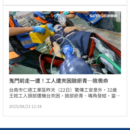
習班任教。對此教育局回應，全案就其違法部分皆已從
重，裁處累計超過97萬元。
鬼門前走一遭！工人遭夾困臉瘀青…險喪命
台南市仁德工業區昨天（22日）驚傳工安意外，32歲
王姓工人頭部遭機台夾困，臉部瘀青、嘴角發紺，當下
情況相當危急，由消防局啟動「雙軌救護」，並配合收
2025/08/23 12:34
治醫院，搶命成功，此案凸顯雙軌派遣制度大幅提升患
者存活機會，存活率更從14%提高到30%。