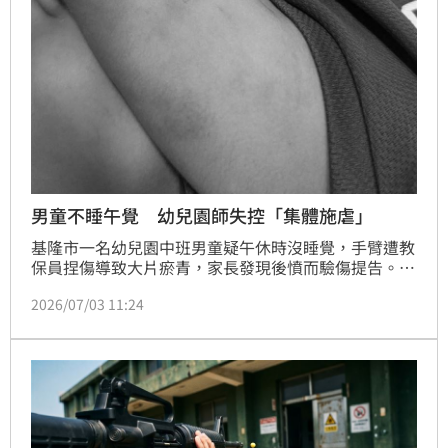
男童不睡午覺 幼兒園師失控「集體施虐」
基隆市一名幼兒園中班男童疑午休時沒睡覺，手臂遭教
保員捏傷導致大片瘀青，家長發現後憤而驗傷提告。市
府教育處指出，該幼兒園2名教保員涉案情節重大，已
2026/07/03 11:24
依法各裁罰40萬元，終身不得擔任教保服務人員；負責
人也被裁處最高6萬元罰鍰，並命該幼兒園停止招生1
年。