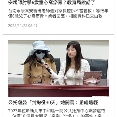
安親師肘擊6歲童心窩瘀青？教育局說話了
台南永康某安親班老師遭到家長控訴不當管教，導致年
僅6歲兒子心窩瘀青。業者回應，相關資料已交由教育
局及警方調查，不能因孩子一句話就抹滅老師辛苦。台
2025/11/25 05:07
南市教育局已暫緩教師職務，另外查出安親班未依規定
申報師資，裁罰負責人5萬元。
公托虐嬰「判拘役30天」她開罵：懲處過輕
2023年位於新北市中和區一間公共托育中心爆發虐待
一位僅10 個月大嬰兒「樂樂（化名）」的事件，樂樂