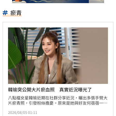
瘀青
韓瑜突公開大片瘀血照 真實近況曝光了
八點檔女星韓瑜近期在社群分享近況，曬出多張手臂大
片瘀青照，引發粉絲擔憂。原來是她與好友何蓓蓓一同
嘗試射箭新運動，因動作不熟練頻遭弓弦反彈所致。韓
2026/08/05 01:11
瑜解釋自身體質關係，雖傷勢外觀嚇人，但隨著掌握正