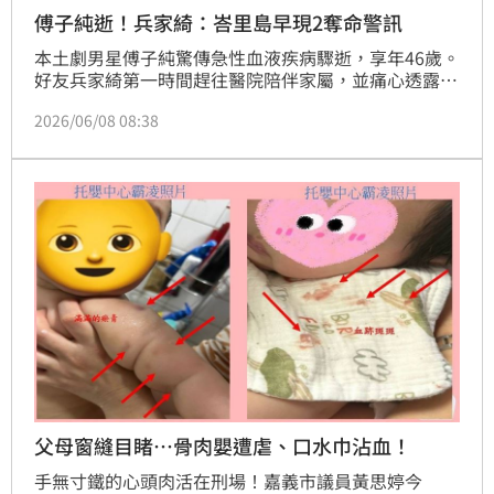
傅子純逝！兵家綺：峇里島早現2奪命警訊
本土劇男星傅子純驚傳急性血液疾病驟逝，享年46歲。
好友兵家綺第一時間趕往醫院陪伴家屬，並痛心透露，
這場奪命風暴早在傅子純赴峇里島旅遊時就已悄悄發出
2026/06/08 08:38
求救訊號。兵家綺指出，當時傅子純在旅途中便出現嚴
重牙痛、食慾不振，且在當地按摩後，身上更冒出多處
遲遲未消退的莫名瘀青，雖然隱約覺得身體有異，卻萬
萬沒想到是猛爆性疾病的致命前兆。
父母窗縫目睹…骨肉嬰遭虐、口水巾沾血！
手無寸鐵的心頭肉活在刑場！嘉義市議員黃思婷今