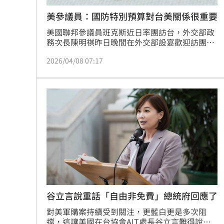
美參議員：國防特別預算對台美關係很重要
美國聯邦參議員班克斯近日率團訪台，外交部政
務次長陳明祺昨日晚間在外交部設宴歡迎訪團。
班克斯致詞時重申美國國會跨黨派對台支持，並
2026/04/08 07:17
強調台灣國防特別預算對台灣安全及台美夥伴關
係至關重要。
谷立言說重話「自由非免費」總統府回應了
對美軍購案持續受到關注，更藍白更是多次阻
擋，這讓美國在台協會AIT處長谷立言難得說出