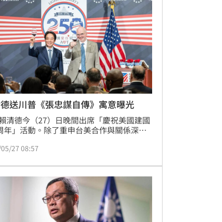
清德送川普《張忠謀自傳》寓意曝光
賴清德今（27）日晚間出席「慶祝美國建國
0周年」活動。除了重申台美合作與關係深化
，更別出心裁地帶來三項禮物，其中一項是
/05/27 08:57
忠謀自傳》，希望AIT能協助轉送給美國總
普。總統府轉述，希望透過這份禮物，讓美
加了解台灣半導體產業的發展歷程，進一步
未來台美在半導體與人工智慧領域的合作。