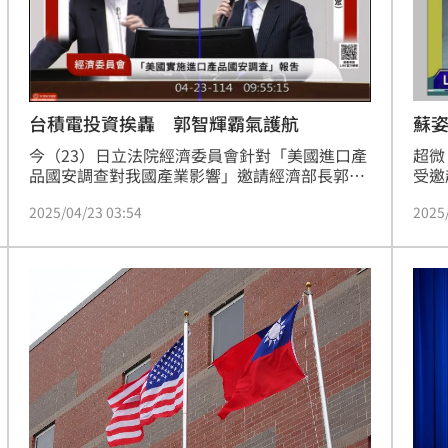
台積電投資挨轟 郭智輝霸氣護航
蘇
今（23）日立法院經濟委員會針對「美國進口產
超微
品國安調查對我國產業影響」邀請經濟部長郭智
受邀
輝備詢，卻遭民眾黨立委張啟楷猛烈質疑！張啟
章一
2025/04/23 03:54
2025
楷批台積電宣布赴美投資1,000億美元，換來台
歷，
灣32%高關稅，痛斥投審會未善用審查權，恐讓
關鍵技術與國安風險外流。郭智輝霸氣回應，稱
張的質疑「風馬牛不相及」，並幽默澄清「校正
回歸」是統計學名詞，不該用於政治，展現穩健
掌控力，場面火花四射！