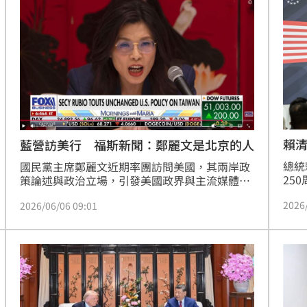
台上分享與兩人的互動，引發網友熱烈討論。
票
16:58
界」
16:56
逃命
16:54
了
16:53
賴
藍營訪美行 福斯新聞：鄭麗文是北京的人
總統
國民黨主席鄭麗文近期率團訪問美國，其兩岸政
25
策論述與政治立場，引發美國政界與主流媒體的
之外
高度關注。美國保守派指標媒體《福斯新聞》
2026
2026/06/06 09:01
《張
（Fox News）財經頻道談話節目《Mornings 
統川
with Maria》4日針對此行展開專題討論。節目
方更
來賓不僅公開批評國民黨在立法院主導刪減台灣
成形
12:00
深化
國防預算的做法，主持人更在節目尾聲直言鄭麗
文顯然是「北京的人（Beijing&#39;s 
」氣
12:00
person）」，引發旅美台僑與華府外交圈的熱烈
討論。
場！
10:30