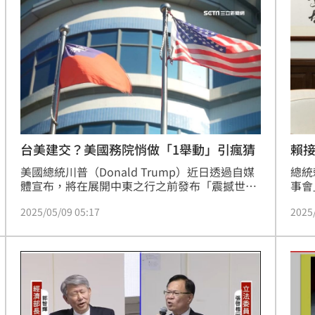
台美建交？美國務院悄做「1舉動」引瘋猜
賴
美國總統川普（Donald Trump）近日透過自媒
總統
體宣布，將在展開中東之行之前發布「震撼世
事會
界」的大消息，強調與貿易無關，但對某國家來
美國
2025/05/09 05:17
2025
說是「驚天動地的積極發展」，引發全球熱議。
方安
同時，美國國務院網站上「美台關係」頁面悄下
同製
架，引發許多人揣測可能是要與台灣建交，重寫
雙邊關係。對此，美國務院一名發言人也作出回
應。