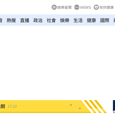
娛樂星聞
iNEWS
祝你健康
音
熱搜
直播
政治
社會
娛樂
生活
健康
國際
打臉
17:28
28
圍曝
17:27
溝
17:26
冠軍
17:25
晚期
17:22