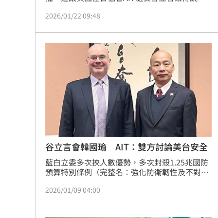
重話，「自由不是免費（freedom is not 
2026/01/22 09:48
free），美國只能在朋友們自主的程度內提供協
助」。「自由不是免費」這段話外界則各有解
讀。提及軍購議題，今（22）日，總統府發言人
郭雅慧呼籲藍白不要內耗。
谷立言會韓國瑜 AIT：雙方討論美台安全
藍白立委多次挾人數優勢，多次封殺1.25兆國防
預算特別條例（完整名：強化防衛韌性及不對稱
戰力計畫採購特別條例），對美軍購持續卡關，
2026/01/09 04:00
是否影響台美關係，引發討論。近日美國在台協
會AIT處長谷立言，可說是行程不斷，參加完跨
年活動後，相繼與國民黨政要會晤，繼台北市長