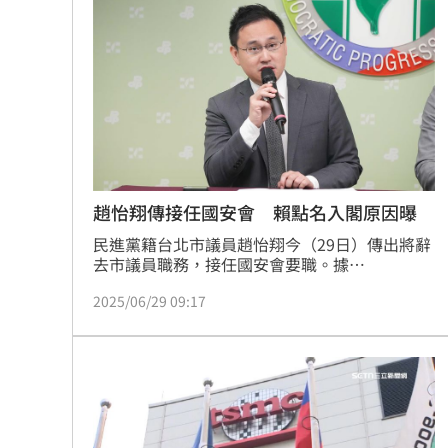
蔣萬安後，今（9）日AIT公布與立法院長韓國瑜
與副院長江啟臣見面的照片。
趙怡翔傳接任國安會 賴點名入閣原因曝
民進黨籍台北市議員趙怡翔今（29日）傳出將辭
去市議員職務，接任國安會要職。據
《NOWnews》報導，政壇人士透露，據悉總統
2025/06/29 09:17
賴清德去年就曾延攬其繼續在國際事務上發揮長
才，當時趙怡翔以議員任期為考量未留任黨職，
近期因美國對等關稅等議題，加上過去川普就任
總統時，趙怡翔時任駐美代表處政治組長，雙方
關係深厚，因此延攬其接任國安會要職，發揮涉
外長才。