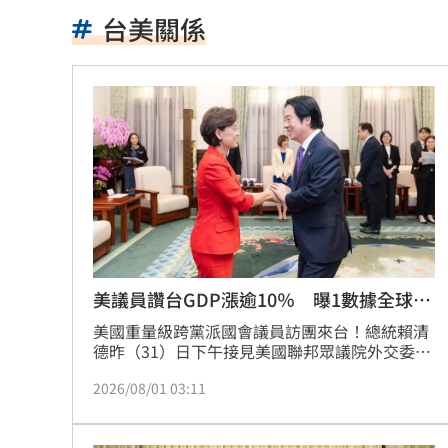
DRAM供需吃緊到2030年！高盛說話了
台美關係
白海豚將登陸中國 福建浙江上海撤21
南投妻喝茫載尪自撞！車全毀2人受困車
熊本賑災 福岡佛光山攜物資馳援八代
狂風暴雨吹走內褲！陳世軒神回笑翻網
海水倒灌基隆愛四路積水 謝國樑研議
越花俏越危險！便宜手機殼遭爆苯超標
美議員讚台GDP漲逾10％ 曝1數據全球羨
慕
美國重量級跨黨派國會議員訪團來台！總統賴清
金正烈酗酒頻闖禍 曝與台籍妻離婚內
德昨（31）日下午接見美國聯邦眾議院外交委員
會亞太小組主席金映玉（Young Kim）所率訪
公告7月財報後 散熱王者它目標價飆升
2026/08/01 03:11
團，感謝跨黨派議員以行動支持台灣，並期待台
美攜手打造安全、可信賴的非紅供應鏈。會後訪
秋天第一杯奶茶害的？飲料店員大戰外
團舉行記者會，其中共和黨籍聯邦眾議員芬斯特