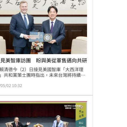
接見美智庫訪團 盼與美從軍售邁向共研
賴清德今（2）日接見美國智庫「大西洋理
」共和黨策士團時指出，未來台灣將持續向
購買有助台海和平穩定的國防裝備，期待雙
/05/02 10:32
全合作，能從「軍售」邁向「共同研發、共
造」的夥伴關係，繼續深化交流合作。