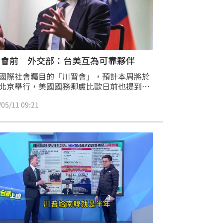
習會前 外交部：台美互為可靠夥伴
國際社會矚目的「川習會」，預計本周將於
北京舉行，美國國務卿盧比歐日前也提到，
議題會是其中一項焦點。面對國際局勢的瞬
/05/11 09:21
變，今（11）日我國外交部政務次長陳明祺
外媒訪問時指出，相信美國對台灣的承諾，
灣可靠的夥伴。