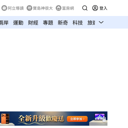
阿立導讀
寶島神很大
富房網
登入
兩岸
運動
財經
專題
新奇
科技
旅遊
汽車
寵物