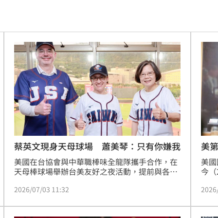
17:20
萬人
17:19
內
17:16
市
17:11
友
17:10
補償
17:06
百倍
17:04
蔡英文現身天母球場 蕭美琴：只有你嫌我
美第
幕
美國在台協會與中華職棒味全龍隊攜手合作，在
美國
17:01
天母棒球場舉辦台美友好之夜活動，提前與各界
今（
共同慶祝即將到來的美國建國250周年。副總統
政府
17:00
2026/07/03 11:32
2026
蕭美琴與美國在台協會台北辦事處處長谷立言分
部門
別擔任開球與打擊嘉賓，為精彩賽事揭開序幕。
場，
送員
16:59
前總統蔡英文也受邀前往共襄盛舉，並在社群平
性。