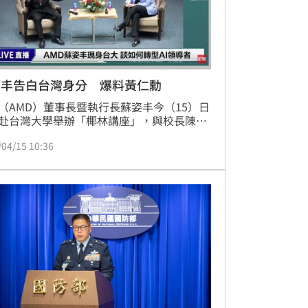
姿丰告白台灣身分 爆料黃仁勳
（AMD）董事長暨執行長蘇姿丰今（15）日
赴台灣大學舉辦「椰林講座」，與校長陳文
問一答對談，暢談她在AI與半導體領域的經
/04/15 10:36
現場座無虛席，氣氛熱烈。