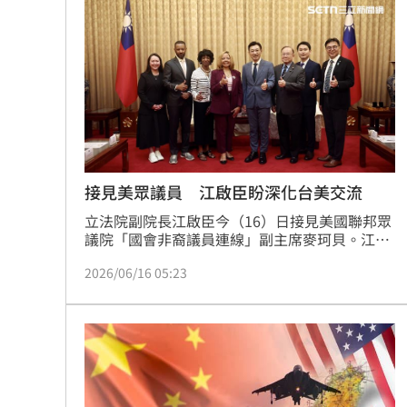
拉（Randy Feenstra）更盛讚台灣經濟表現，指
aespa攻蛋 北捷主題列車上路還能抽機
出過去一年經濟成長超過10％、失業率僅約
3％，債務所得比更是令世界各國羨慕的成績。
談城市願景！沈伯洋點出這區「兩個世
《不良》女主持超坎坷！尪遭槍殺抱嬰
桃園農場鴕鳥「逃家」撞凹車 飼主慘
台灣彩券開獎直播中
20:31
接見美眾議員 江啟臣盼深化台美交流
立法院副院長江啟臣今（16）日接見美國聯邦眾
LIVE三立+24小時直播
15:27
議院「國會非裔議員連線」副主席麥珂貝。江啟
臣說，台美除了緊密的經貿交流，雙方人民的關
三立iNEWS新聞台線上直播
18:00
2026/06/16 05:23
係也愈來愈密切。國會交流之外，也期盼與美國
深化中央及地方政府層級合作，相信全方位交流
將有助提升台美關係。
商場戰國來臨 台中「頂奢大道」逐漸
台彩父親節推新刮刮樂千萬頭獎超「爸
「拍片人的多重宇宙」職涯論壇9/12登