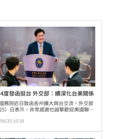
4度發函挺台 外交部：續深化台美關係
國務院近日致函各州擴大與台交流，外交部
25）日表示，非常感謝也誠摯歡迎美國聯邦
第4次發出聯名函，顯示美國跨政黨的行政
/06/25 10:36
皆持續深化與台灣在各領域合作的堅定立
信函中也用更正面的論述彰顯台美關係重要