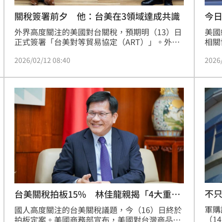
關稅簽署前夕 他：台美在3領域達成共識
今
外界高度關注的美國對台關稅，預期明（13）日
美國
正式簽署「台美對等貿易協定（ART）」。外交
相關
部政務次長陳明祺日前接受美國權威國際關係期
韓關
2026/02/12 08:40
2026
刊《外交政策》（Foreign Policy）專訪，談到
不僅
台美關係、自我防衛政策與對中立場等重點議
市議
題。他也鬆口，台美在三項領域，已達成高度共
示警
識，分別是無人機、關鍵礦物及科技供應鏈合
灣。
作。
百業
不只
台美關稅拍板15% 林佳龍親揭「4大重
事
點」
軍購
國人高度關注的台美關稅議題，今（16）日終於
（1
拍板定案。美國商務部宣布，美國對台灣商品適