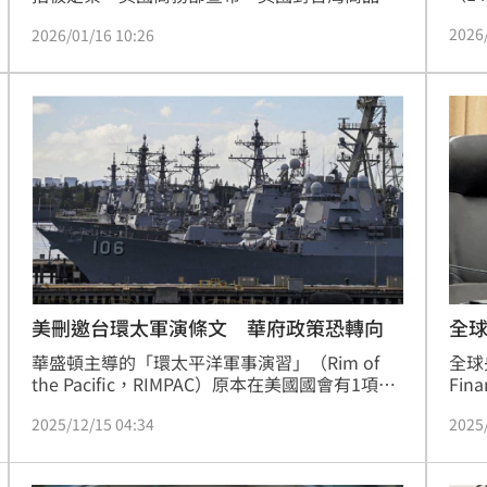
美台
用的對等關稅稅率，總體不超過15%且不疊加。
2026
2026/01/16 10:26
明確
外交部長林佳龍晚間發聲，親自說明關稅四大重
力和
點，尤其待遇上與日本、韓國、歐盟齊平，有望
的1
讓台灣更具競爭力。林佳龍也解讀，這項進展不
發聲
只是台美合作基礎更穩固，也展現台灣在變局中
私部
的實力與韌性。
美刪邀台環太軍演條文 華府政策恐轉向
全
華盛頓主導的「環太平洋軍事演習」（Rim of 
全球
the Pacific，RIMPAC）原本在美國國會有1項提
Fi
案，建議邀請台灣參與明年的演習，但該提案已
央行
2025/12/15 04:34
2025
從目前正在國會審議中的國防政策法案中被移
到「
除，這一變化在台北引發憂慮，擔心華府的挺台
跌至
路線可能正在轉向。