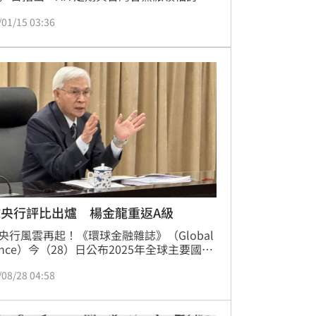
關係，按慣例不公開討論會談細節，但始終
/01/15 03:36
表示，美國堅定支持台灣在加強自我防衛能
嚇阻所做的努力，同時歡迎賴清德總統提出
.25兆國防特別預算。今（15）日，AIT再度
承諾，美國透過技術合作、能力建設以及公
門夥伴關係，支持台灣強化資安防護能力。
球央行評比出爐 楊金龍重返A級
央行風雲再起！《環球金融雜誌》（Global 
nance）今（28）日公布2025年全球主要國家
總裁評比，台灣中央銀行總裁楊金龍再度回
/08/28 04:58
A級總裁」行列，獲得「A-」評價，較去年
「B+」有所回升，再次贏得國際肯定。