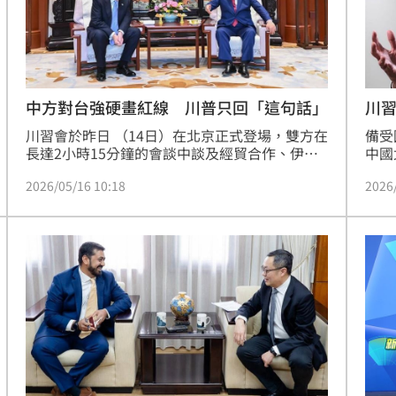
熱潮
10:00
15
中方對台強硬畫紅線 川普只回「這句話」
川
川習會於昨日 （14日）在北京正式登場，雙方在
備受
長達2小時15分鐘的會談中談及經貿合作、伊朗
中國
局勢等議題，然而美方在公開談話以及聲明中對
台灣
2026/05/16 10:18
2026
台灣議題保持「策略性沈默」。專家分析指出，
息萬
川普對台灣隻字未提是對台灣「最好的選擇」，
接受
寧可不提及台灣，也不希望美國在壓力下背離既
是台
有的對台政策。