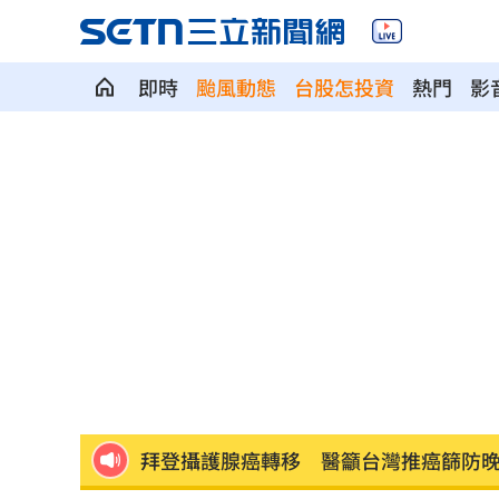
即時
颱風動態
台股怎投資
熱門
影
藍扯蘇巧慧不給里長講話 卓冠廷發聲
燒臘店被砸！背後驚爆千金感情風暴
17:
11縣市明停水！「最長11小時」影響範
新／貨車掉落多枚105砲彈！卡台13線水
12歲台生陳鈞甯 獲德青少年鋼琴大賽
拜登攝護腺癌轉移 醫籲台灣推癌篩防