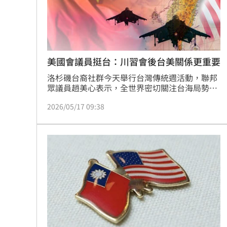
8國球員齊聚高雄 Formosa 7s掀足球
理想混蛋號召粉絲跨海追星吃美食！
18:
美國會議員挺台：川習會後台美關係更重要
洛杉磯台裔社群今天舉行台灣傳統週活動，聯邦
眾議員趙美心表示，全世界密切關注台海局勢之
際，此刻美國比起以往更有必要表明，對台灣的
2026/05/17 09:38
承諾仍然至關重要。