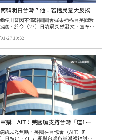
日南韓明日台灣？他：若擋民意大反撲
總統川普因不滿韓國國會遲未通過台美關稅
協議，於今（27）日凌晨突然發文，宣布對
稅由原本談定的15%逕行調高至25%。此舉
/01/27 10:32
震撼青瓦台，更讓國內政壇高度警覺。新北
員卓冠廷在三立政論節目《新台派上線》中
：「今天的韓國，極可能變成明天的台
」呼籲在野黨切莫因政治操作，讓台灣百工
成為關稅祭旗。
軍購 AIT：美國願支持台灣「這1
」
議題成為焦點，美國在台協會（AIT）昨
4）日指出，AIT定期與台灣各黨派領袖討論