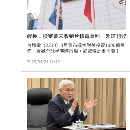
經長：投審會未收到台積電資料 外媒刊登
台積電（2330）3月宣布擴大對美投資1000億美
元，震撼全球半導體市場，卻驚傳計畫卡關！經
濟部長郭智輝23日在立法院備詢時透露，經濟部
2025/04/24 12:46
投審會至今未收到台積電的申請資料，坦言「卡
在哪不知道，要問台積電」，引發外媒高度關
注。美國科技媒體《Wccftech》以「TSMC Yet 
To Submit Details Of $100 Billion US Chip 
Investment For Approval」為題報導，內容為
台灣經濟部長郭智輝與投審處副處長蘇啟賢證實
這項消息。