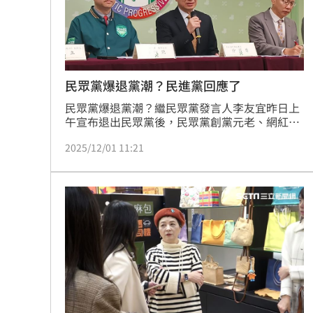
民眾黨爆退黨潮？民進黨回應了
民眾黨爆退黨潮？繼民眾黨發言人李友宜昨日上
午宣布退出民眾黨後，民眾黨創黨元老、網紅
「大媽老司機」朱蕙蓉也在臉書宣布退黨，對
2025/12/01 11:21
此，民進黨秘書長徐國勇今（1）日受訪時回
應，「這是民眾黨的事，我不宜批評」，不過，
他也趁機喊話，歡迎大家加入民進黨，民進黨是
真正為台灣的政黨，為年輕人的政黨。