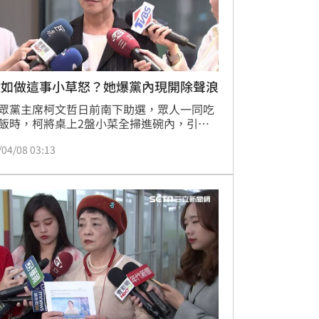
壁如做這事小草怒？她爆黨內現開除聲浪
眾黨主席柯文哲日前南下助選，眾人一同吃
飯時，柯將桌上2盤小菜全掃進碗內，引發
。民眾黨中央委員蔡壁如5日還原用餐過
/04/08 03:13
替柯緩頰，但發言內容卻傳出讓部分支持者
，高喊該開除。民眾黨創黨元老朱蕙蓉7日
蔡是掏心、掏肺、掏錢為黨打拚的人，要求
蔡真的太好笑。