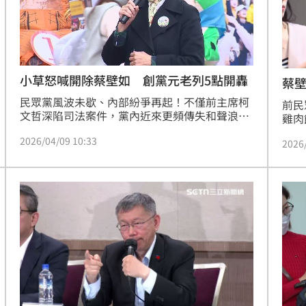
15
小草怒喊開除蔡壁如 創黨元老列5點開轟
蔡
民眾黨風波未歇、內部紛爭再起！不僅前主席柯
前民
文哲深陷司法案件，黨內近來更頻傳失和聲浪。
雞肉
前立委蔡壁如日前談及柯文哲的用餐習慣，引發
議論
2026/04/09 10:33
支持者不滿，甚至出現要求開除的聲音。對此，
2026
程、
已退黨的創黨元老朱蕙蓉也列出5點回應，對於
不滿
開除蔡壁如的說法，直呼「真的太好笑了」。
說，
開除