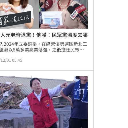
言人元老皆退黨！他嘆：民眾黨溫度去哪
入2024年立委選舉，在綠營優勢選區新北三
蘆洲以8萬多票高票落選，之後擔任民眾黨
人的李有宜，30日上午宣布退出民眾黨；民
/12/01 05:45
創黨黨員、網紅朱蕙蓉也在30日宣布退黨。
，民眾黨前祕書長謝立功感嘆，「民眾黨的
去哪了？」引起熱議。