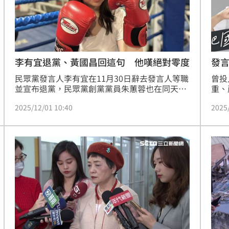
李有宜退黨、黃國昌回這句 他嘆絕對零度
發
民眾黨發言人李有宜在11月30日辭去發言人等職
曾投
並宣布退黨，民眾黨創黨黨員朱蕙蓉也在同天宣
重、
布退黨。民眾黨前祕書長謝立功感嘆，「民眾黨
發言
2025/12/01 10:40
2025
的溫度去哪了？」政治工作者周軒直言，「柯文
眾黨
哲都不在主席的位置了，民眾黨早就是絕對零度
對此
了」。
溫度