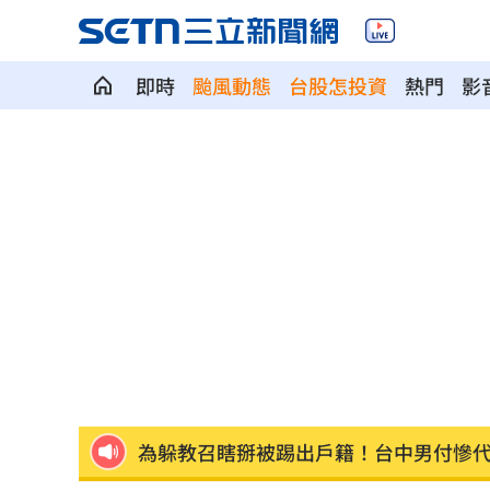
即時
颱風動態
台股怎投資
熱門
影
有線電視員工「姿勢像休息」竟已死12hr
金融族群開趴放紅煙火 這2檔沒被邀請
王凱靈堂開放 「純白燦笑遺照」曝光
內政部貪官收百萬放水 重判3年8月將
曾任中市法扶顧問 女律公益人設取信
為躲教召瞎掰被踢出戶籍！台中男付慘