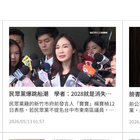
舊
12:39
場
12:37
12:29
曝光
12:28
開運
12:28
雨
12:27
品牌
12:26
民眾黨爆跳船潮 學者：2028就是消失之
臉
年
民眾黨籍的新竹市府前發言人「寶寶」楊寶楨12
婚
前公
12:25
日表態，若民眾黨不提名台中市東南區議員，她
黨，
考慮脫黨參選，消息一出引發議論，有學者直
瑞希
逃亡
12:24
2026/05/13 01:57
2026
言，2028就是民眾黨消失之年，而且他們2026
眾黨
有可能就在地方直接邊緣化了。
批，
曝光
12:23
四叉