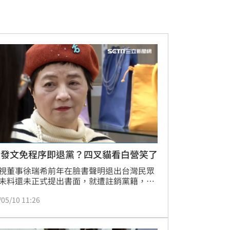
書發文免程序即退黨？四叉貓看白營笑了
視董事徐瑞希前年在臉書聲明退出台灣民眾
未料還未正式提出書面，就遭註銷黨籍，徐
隨後也透過訴訟，確認黨員資格。然而，民
/05/10 11:26
創黨黨員「大媽老司機」朱蕙蓉近日也痛
自己的黨員身分遭到註銷。以上種種讓網紅
貓劉宇席看傻直呼「真是一個沒有紀律沒有