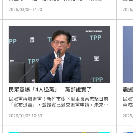
議論
畢業，柯文哲妻子陳佩琪希望能讓柯文哲暫時解
2026
2026/03/06 07:20
柯文
除境管，赴日參加兒子的畢業典禮。民眾黨創黨
有什
黨員朱蕙蓉今（6）日則踢爆，柯文哲沒有子女
她也
的聯絡方式，且柯文哲的女兒看到他連話都不
出來
說。朱蕙蓉也認為，若沒有出事，柯文哲到時會
相信
叫陳佩琪自己去就好。
人」
民眾黨爆「4人退黨」 黨部證實了
震
民眾黨再爆退黨！新竹市樹下里里長蔡志堅日前
民眾
「宣布退黨」，並證實已遞交退黨申請，未來將
華城
以無黨籍身分參選新竹市香山區議員。而這2個
因「
2026/01/05 10:33
2025
月以來，已有4人接連退出民眾黨，包括李有
想到
宜、朱蕙蓉、陳諭韋，前主席柯文哲將位置交接
原本
給黃國昌之際，爆出退黨潮，恐怕會衝擊2026九
式辦