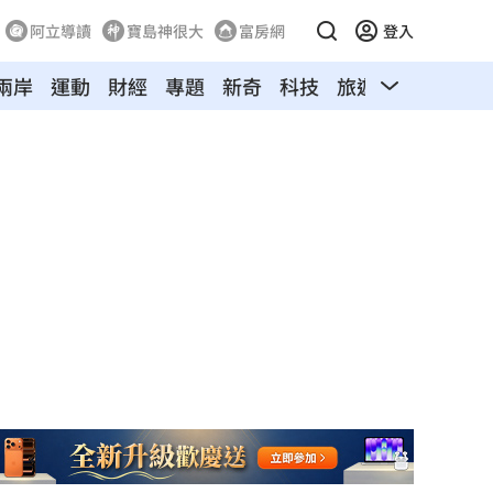
阿立導讀
寶島神很大
富房網
登入
兩岸
運動
財經
專題
新奇
科技
旅遊
汽車
寵物