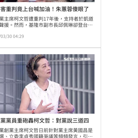
錢害重判竟上台喊加油！朱蕙蓉傻眼了
黨主席柯文哲遭重判17年後，支持者於凱道
聲援。然而，基隆市副市長邱佩琳卻登台帶
眾高呼口號，引發民眾黨創黨元老朱蕙蓉與
/03/30 04:29
代表張育萌的極度震驚與批評。朱蕙蓉指
邱佩琳正是京華城案與政治獻金案中，作證
600萬政治獻金給柯文哲的關鍵證人，該證
為柯文哲被判侵占罪的鐵證。張育萌也重申
琳的法庭證詞，強調這些款項原應捐給民眾
最終卻未存入政黨帳戶或申報。柯文哲因違
務收賄、背信及公
創黨黨員重砲轟柯文哲：對黨說三道四
黨創黨主席柯文哲日前針對黨主席黃國昌是
選、立委李貞秀國籍爭議等頻頻發言，引發