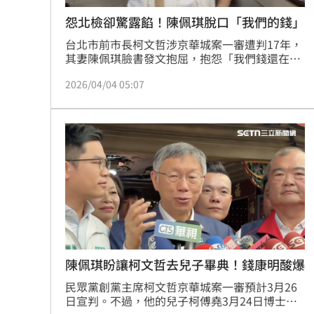
怨北檢卻驚露餡！陳佩琪脫口「我們的錢」
台北市前市長柯文哲涉京華城案一審遭判17年，
其妻陳佩琪臉書發文抱屈，抱怨「我們錢還在木
可公司內，全被沒入」，引發各界譁然。時事評
2026/04/04 05:07
論員周偉航與民眾黨創黨黨員朱蕙蓉砲轟，質疑
陳佩琪將大眾政治獻金視為家族私產，直指此舉
形同背信與侵占，根本是自打嘴巴。陳佩琪雖反
擊稱木可公司比照歷任總統經營模式，並指控網
軍「文字獄」，但這番言論已讓外界對柯家處理
政治獻金與私人財產的界線產生更深疑慮，使柯
文哲的司法案件再添政
陳佩琪盼讓柯文哲去兒子畢典！錢康明酸爆
民眾黨創黨主席柯文哲京華城案一審預計3月26
日宣判。不過，他的兒子柯傅堯3月24日博士班