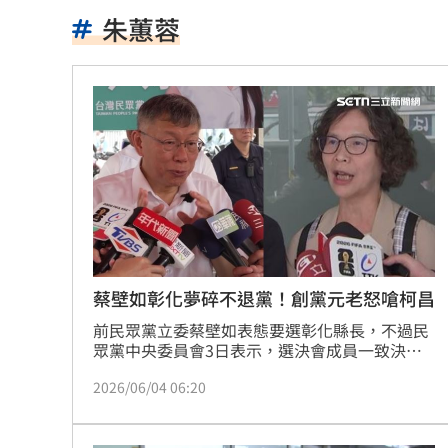
院區驚傳無預警停電 行政院：設備老
朱蕙蓉
吃桌飛紐約助新人辦婚宴 浩子逼哭全
漢光42／淡水河道部署3道致命防禦阻絕
高希均教授90歲逝！「白吃午餐」秘密
今立秋「6生肖」恐衰爆！專家曝6招大
父親節旅遊被打亂！白海豚逼近2地區炸
肥大叔猝逝曾自嘲更生人！創年收破億
蔡壁如彰化夢碎不退黨！創黨元老怒嗆柯昌
前民眾黨立委蔡壁如表態要選彰化縣長，不過民
徐莉玲槓王菲案外案 5566小刀驚爆離
眾黨中央委員會3日表示，選決會成員一致決
議，2026年不徵召彰化縣長候選人，蔡壁如的提
通緝犯拒檢狂飆街頭！撞斷平交道柵欄
2026/06/04 06:20
名夢碎。對此，白營創黨元老朱蕙蓉替她抱不
平，怒轟現任主席黃國昌與前主席柯文哲。
誰在回覆「幹嘛」？故宮南院小編身分