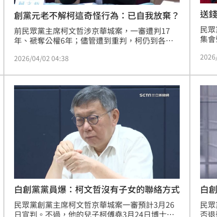
送
創黨元老不解柯這奇怪行為：已自我放棄？
民眾
前民眾黨主席柯文哲涉京華城案，一審遭判17
集會
年、褫奪公權6年；儘管遭到重判，柯仍到各地
領群
參與政治活動。民眾黨創黨元老朱蕙蓉今（2）
2026
青年
2026/04/02 04:38
日說，柯連自己的案件都不費心仔細閱讀，如今
出，
竟然為打不贏的人選四處奔走站台、耗費時間，
交付
這真的很奇怪，難不成柯已自我放棄，知道抗辯
詞成
無效？
邱佩
黨，
背職
白
白創黨黨員爆：柯文哲沒有子女的聯絡方式
民眾
民眾黨創黨主席柯文哲京華城案一審預計3月26
否退
日宣判。不過，他的兒子柯傅堯3月24日博士班