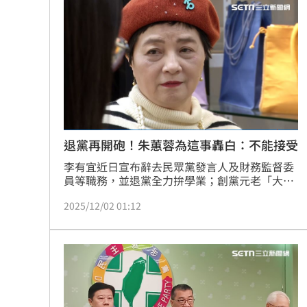
突圍。陳彥廷強調，不是說說，也不是兒戲，一
定會參選到底。
退黨再開砲！朱蕙蓉為這事轟白：不能接受
李有宜近日宣布辭去民眾黨發言人及財務監督委
員等職務，並退黨全力拚學業；創黨元老「大媽
老司機」朱蕙蓉隨即也宣布退黨，更轟主席黃國
2025/12/02 01:12
昌「把射後不理渣男心態發揮到最巔峰」。朱蕙
蓉今（2）日說，壓垮她最後一根稻草，就是帳
目仍有諸多疑點之前，柯文哲就用現金買4300萬
商辦，這是一直以來她最不能接受的點。