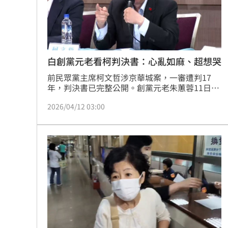
理想混蛋號召粉絲跨海追星吃美食！
18:
白創黨元老看柯判決書：心亂如麻、超想哭
前民眾黨主席柯文哲涉京華城案，一審遭判17
年，判決書已完整公開。創黨元老朱蕙蓉11日
說，她看了柯案的判決書，雖未全部讀完，但已
2026/04/12 03:00
經心亂如麻且「真的超級想哭」。