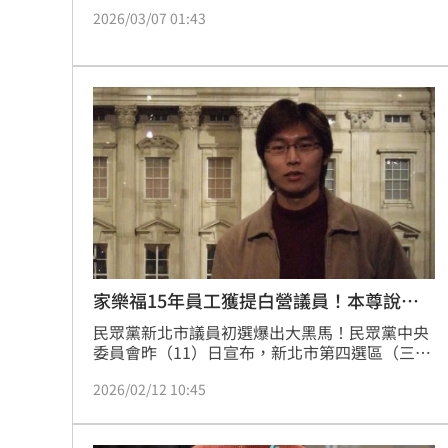
畢業，柯文哲妻子陳佩琪希望能讓柯文哲暫時解
2026/03/07 01:43
除境管，赴日參加兒子的畢業典禮。新竹市前文
化局長錢康明今（7）日發文大酸，雖然高虹安
等人處心積慮想毀滅他的人格，但自己仍能參加
孩子的畢典，「做人清清白白，當官不取不求，
生平不做虧心事不怕搜索票敲門，真是快樂」。
家樂福15年員工獲提白營議員！本尊說話
了
民眾黨新北市議員初選爆出大黑馬！民眾黨中央
委員會昨（11）日宣布，新北市第四選區（三
重、蘆洲）正式提名政治素人陳彥廷。這場初選
2026/02/12 10:45
最受矚目的是，外界原先看好黨主席黃國昌的子
弟兵、擁有「四大金釵」稱號的周曉芸能輕鬆勝
出，孰料最終由在家樂福工作15年的陳彥廷成功