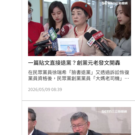
中國攻台非解放軍？外媒點名2破口！
12
昔遭抹黑謀財害命終平反 陳時中感性
姜厚任女友自曝3碩1博 網搜本名查無
新／威加重罰300萬！問題苦茶油流向3
台灣彩券開獎直播中
一篇貼文直接退黨？創黨元老發文開轟
20:31
在民眾黨員徐瑞希「臉書退黨」又透過訴訟恢復
LIVE三立+24小時直播
15:27
黨員資格後，民眾黨創黨黨員「大媽老司機」朱
蕙蓉近日貼出一張顯示自己的黨員身分已經被註
三立iNEWS新聞台線上直播
2026/05/09 08:39
銷的截圖，批評民眾黨的退黨程序不完善。
18:00
商場戰國來臨 台中「頂奢大道」逐漸
「拍片人的多重宇宙」職涯論壇9/12登
8國球員齊聚高雄 Formosa 7s掀足球