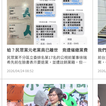
SO
:23
發聲
12:20
此人
12:19
縣市
12:18
蛤？民眾黨元老黨員已離世 竟遭催繳黨費
我
民眾黨不分區立委排名第17名的公視前董事徐瑞
前台
希先前在臉書表示要退黨，並遭註銷黨籍，但徐
案，
瑞希認為自己並未正式提出退黨申請，因此向法
夫喊
2026/04/24 08:52
2026
院提出確認黨員資格之訴，台北地院23日判決確
在文
認其黨員資格存在。對此，民眾黨創黨元老朱蕙
是政
蓉今（24）日感嘆，她對民眾黨的「滾動式黨
招。
成形
12:00
紀」百思不得其解，更透露2025年她先生離世
機」
時，民眾黨還曾送來花籃，沒想到今年初竟收到
啊⋯
場！
10:30
民眾黨通知，催促先生去官網「驗證個資」並
「繳納黨費」。
熱潮
10:00