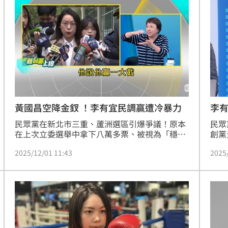
合一大選布局。
黃國昌空降金釵 ！李有宜民調贏遭冷暴力
李
民眾黨在新北市三重、蘆洲選區引爆爭議！原本
民眾
在上次立委選舉中拿下八萬多票、被視為「穩贏
創黨
一席」的李有宜，近日突宣布退選退黨，引發黨
在臉
2025/12/01 11:43
2025
內基層小草群情激憤，創黨元老朱蕙蓉更公開怒
後對
罵黨主席黃國昌是「渣男」。傳出李有宜因長期
的是
遭受黃國昌體系的「冷暴力」排擠，硬生生被空
及！
降的「金門曉姐姐」擠走。資深媒體人邱明玉更
話，
在三立政論《新台派上線》揭露內幕：「黨內有
裡？
做民調，李有宜說他贏對手姓周的一大截！」