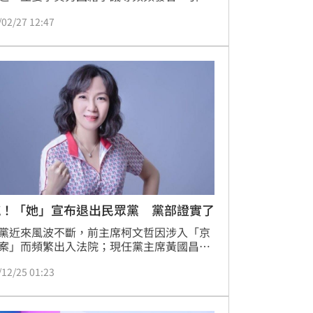
。民眾黨創黨黨員朱蕙蓉今（27）日表示，
/02/27 12:47
哲充其量只是「國家治理學院」院長，到底
麼職位職責可以對黨指手畫腳、說三道四？
抨擊，柯文哲欽點黃國昌入駐、黃好歹是選
的黨主席，怎會多頭馬車班各自奔走？「說
制度不要相信人的人，自己就是破壞制度的
。
撼！「她」宣布退出民眾黨 黨部證實了
黨近來風波不斷，前主席柯文哲因涉入「京
案」而頻繁出入法院；現任黨主席黃國昌也
狗仔隊風波」捲入爭議，面臨司法訴訟。沒
/12/25 01:23
今（25）日再度傳出消息，在台中市北屯區
有意代表白營參選市議員的陳諭韋，已經正
理退黨，並提交聲明書！