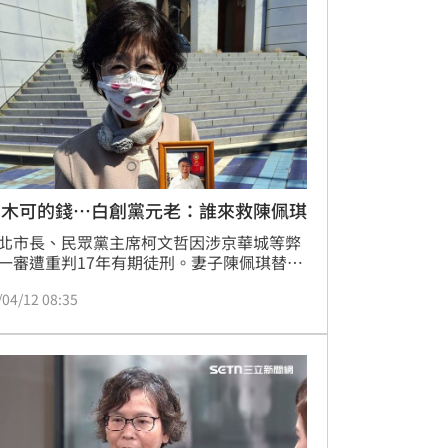
P的政黨」。
們木可的錢⋯白創黨元老：誰來救陳佩琪
北市長、民眾黨主席柯文哲因涉京華城等弊
一審遭重判17年有期徒刑。妻子陳佩琪替丈
冤，頻頻在臉書怒槓北檢與執政黨，日前竟
/04/12 08:35
中脫口抱怨「把我們木可的錢，全被操弄成
治獻金的收入」，遭外界質疑根本是不打自
對此，民眾黨創黨元老、網紅「大媽老司
朱蕙蓉直接在臉書發文直呼：「陳佩琪醫生
誰來救救她啊⋯」。