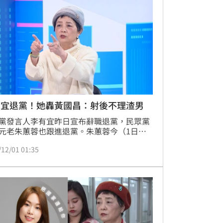
有宜退黨！她轟黃國昌：射後不理渣男
黨發言人李有宜昨日宣布辭職退黨，民眾黨
元老朱蕙蓉也跟進退黨。朱蕙蓉今（1日）
書發文痛批，現任黨主席黃國昌在主席選舉
/12/01 01:35
同僚對手的涼薄態度，教人不寒而慄，「真
把射後不理渣男心態發揮到最巔峰，無人能
黃國昌比起前主席柯文哲嘴巴的苛薄不會講
更勝一大籌，民眾黨的『愛民』愛在哪
」