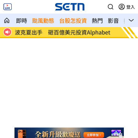
登入
即時
颱風動態
台股怎投資
熱門
影音
熱搜
t
黃仁勳告白喜歡華莎！她尬稱：不知他是
風大雨
誰