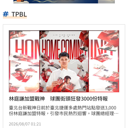
TPBL
林庭謙加盟戰神 球團街頭狂發3000份特報
臺北台新戰神日前於臺北捷運多處熱門站點發送3,000
份林庭謙加盟特報，引發市民熱烈迴響。球團總經理林
祐廷表示，期望透過此舉讓大眾認識這支屬於臺北的球
2026/08/07 01:21
隊，邀請市民共同參與林庭謙加盟的重要時刻。林庭謙