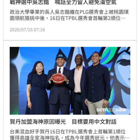
戰神選中吳志鍇 喊話全力留人避免淪空氣
政治大學畢業的長人吳志鍇繼在PLG選秀會上被桃園璞
園領航猿挑中後，16日在TPBL選秀會首輪第2順位又
被獲得台新戰神指名。吳志鍇表示還會等CBA選秀結束
2026/07/16 07:16
後做出最後決定，但戰神對於不選到「空氣」很有信
心。
賀丹加盟海神原因曝光 目標要用中文對話
台美混血好手賀丹16日在TPBL選秀會上首輪第1順位
獲得高雄全家海神指名，成為今年選秀狀元。他表示自