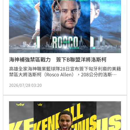
海神補強禁區戰力 簽下B聯盟洋將洛斯柯
高雄全家海神職業籃球隊28日宣布簽下匈牙利裔的美籍
禁區大將洛斯柯（Rosco Allen），208公分的洛斯柯
曾是匈牙利國家隊成員，主打4、5號位置。同時擁有西
2026/07/28 03:20
班牙、日本職籃經驗，在日本B聯盟更累積8年資歷。
洛斯柯表示已迫不及待加入海神隊，期待與團隊及神隊
友在港都相見。