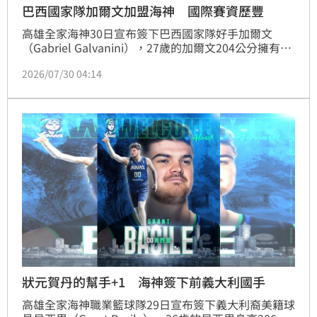
巴西國家隊加爾文加盟海神 國際賽資歷豐
高雄全家海神30日宣布簽下巴西國家隊好手加爾文
（Gabriel Galvanini），27歲的加爾文204公分擁有巴
西、希臘、烏拉圭聯賽資歷，且為巴西國家隊班底，打
2026/07/30 04:14
法團隊且善於為球隊注入能量，充滿爆發力的灌籃更是
他的招牌，「為了達成目標，我會付出最大的努力與決
心，請神隊友拭目以待！」
狀元賀丹的幫手+1 海神簽下前義大利國手
高雄全家海神職業籃球隊29日宣布簽下義大利裔美籍球