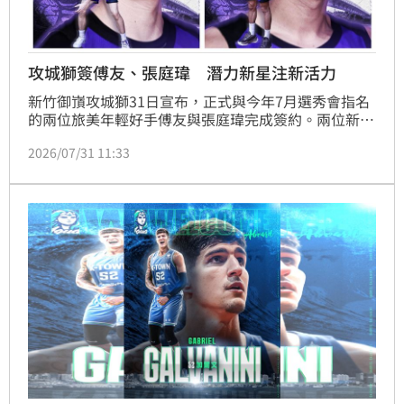
攻城獅簽傅友、張庭瑋 潛力新星注新活力
新竹御嵿攻城獅31日宣布，正式與今年7月選秀會指名
的兩位旅美年輕好手傅友與張庭瑋完成簽約。兩位新秀
不僅具備出色的身材條件與NCAA經驗，更為攻城獅注
2026/07/31 11:33
入了年輕活力。新賽季傅友將披上14號戰袍，張庭瑋則
選擇6號，攜手提升風城後場戰力。