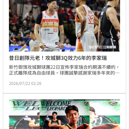
昔日創隊元老！攻城獅3Q效力6年的李家瑞
新竹御嵿攻城獅球團22日宣佈李家瑞合約期滿不續約，
正式離隊成為自由球員。球團誠摯感謝家瑞多年來的無
私付出，並祝福他未來職業生涯發展順利。
2026/07/22 02:26