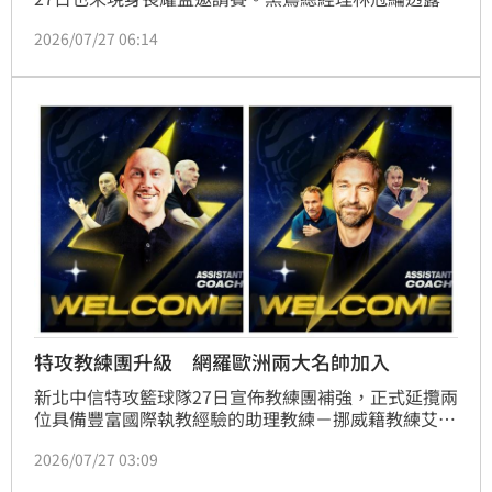
周儀翔上季打出身價，應有不少職業球隊在洽談，但他
2026/07/27 06:14
也跟周儀翔說：「如果跟其他球隊談得不開心，隨時歡
迎他回來。」
特攻教練團升級 網羅歐洲兩大名帥加入
新北中信特攻籃球隊27日宣佈教練團補強，正式延攬兩
位具備豐富國際執教經驗的助理教練－挪威籍教練艾克
（Mathias Eckhoff）及美國籍教練奧雪（Chris 
2026/07/27 03:09
O’Shea）加入教練團，攜手總教練費雪（Mathias 
Fischer）打造更具競爭力的團隊，為新賽季注入嶄新