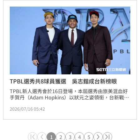
TPBL選秀共8球員獲選 吳志鍇成台新榜眼
TPBL新人選秀會於16日登場，本屆選秀由旅美混血好
手賀丹（Adam Hopkins）以狀元之姿領銜，台新戰神
隊以榜眼籤選入吳志鍇，新北中信特攻則以探花籤迎來
2026/07/16 05:42
郭嘉安，三位備受矚目的潛力新星正式開啟職業生涯。
1
2
3
4
5