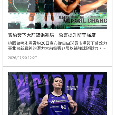
雲豹簽下大前鋒張兆辰 誓言提升防守強度
桃園台啤永豐雲豹20日宣布從自由球員市場簽下曾效力
臺北台新戰神的潛力大前鋒張兆辰以補強球隊戰力，總
經理顏行書說：「我們休賽季補強的首要任務就是提升
2026/07/20 12:27
本土大前鋒戰力，相信張兆辰的機動性與籃球IQ，能幫
助團隊持續發揮快速反擊特色，同時提供外圍牽制能
力。」