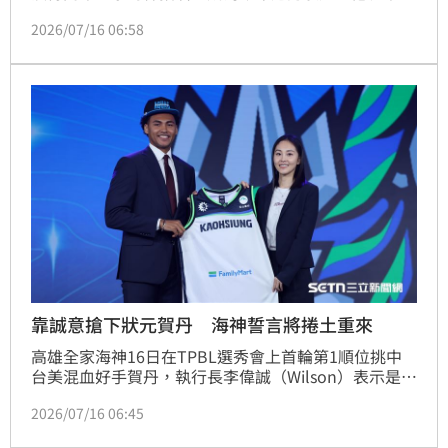
己有看TPBL的比賽，包括新北國王與福爾摩沙夢想家
2026/07/16 06:58
的冠軍賽，氛圍精彩興奮，讓他甚至想要直接上場比
賽！
靠誠意搶下狀元賀丹 海神誓言將捲土重來
高雄全家海神16日在TPBL選秀會上首輪第1順位挑中
台美混血好手賀丹，執行長李偉誠（Wilson）表示是以
誠意打動他，同時也希望賀丹的加入將象徵全新開始，
2026/07/16 06:45
要一掃上季墊底陰霾，捲土重來。