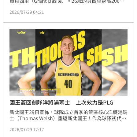
員貝西里（Grant Basile）。26歲的貝西里身高206公
分，主打禁區5、4號位置。上季效力義大利甲級聯賽坎
2026/07/29 04:21
圖籃球俱樂部（Acqua S.Bernardo Cantu）及波多黎
各職業聯賽，還曾效力義大利國家隊，是一名具有三分
投射能力的禁區好手，同時具備高度防守意識，將為高
雄全家海神隊打造堅固禁區防守屏障。
國王簽回創隊洋將湯瑪士 上次效力是PLG
新北國王29日宣佈，球隊成立首季的禁區核心洋將湯瑪
士（Thomas Welsh）重返新北國王！作為球隊初代成
員，湯瑪士的強勢回歸不僅為國王禁區注入更強的防守
2026/07/29 12:17
能量和籃板守護，更期盼能和國王老戰友們再次擦出火
花，一同向總冠軍發起衝擊。