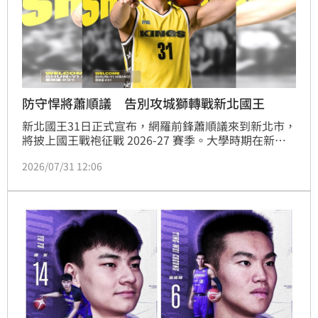
防守悍將蕭順議 告別攻城獅轉戰新北國王
新北國王31日正式宣布，網羅前鋒蕭順議來到新北市，
將披上國王戰袍征戰 2026-27 賽季。大學時期在新北
市打出名堂的蕭順議，球隊非常期待這位擁有豐富職業
2026/07/31 12:06
經驗、以拚勁與防守著稱的鋒線好手加入禁衛軍，帶來
更多防守韌性與團隊能量，攜手挑戰在新賽季衝擊更高
目標。