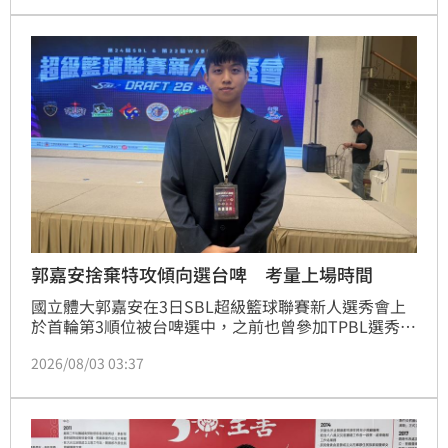
劃，逐步成長為球隊未來的重要戰力。
郭嘉安捨棄特攻傾向選台啤 考量上場時間
國立體大郭嘉安在3日SBL超級籃球聯賽新人選秀會上
於首輪第3順位被台啤選中，之前也曾參加TPBL選秀同
樣在首輪第3順位被新北中信特攻選中的他坦言考量的
2026/08/03 03:37
是上場時間，因此最終可能會傾向選擇台啤。