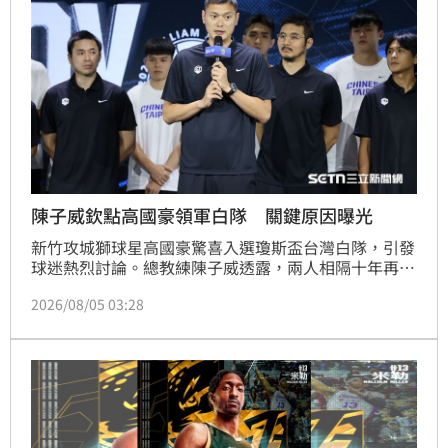
陳子威欽點高國豪領軍白隊 關鍵原因曝光
新竹攻城獅球星高國豪驚喜入選瓊斯盃台灣白隊，引發
球迷熱烈討論。總教練陳子威透露，兩人相隔十年再度
合作，不僅看重高國豪上賽季優異的職業賽表現，更被
2026/08/05 03:28
他展現出的高度參賽意願與職業素養所感動。集訓期
間，高國豪以身作則，不僅訓練最準時，更透過強大的
感染力帶動團隊氛圍。