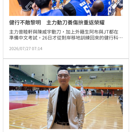
健行不敵黎明 主力動刀養傷拚重返榮耀
主力曾睦軒與陳威宇動刀，加上外籍生阿布與JT都在
準備中文考試，26日才從對岸移地訓練回來的健行科大
27日在長耀盃邀請賽以72：79不敵黎明學院。健行總
2026/07/27 07:14
教練劉孟竹表示，這幾天會再讓團隊配合與熟悉。