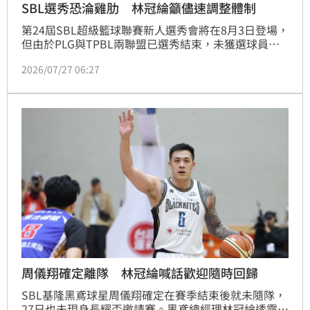
SBL選秀恐淪雞肋 林冠綸籲儘速調整體制
第24屆SBL超級籃球聯賽新人選秀會將在8月3日登場，
但由於PLG與TPBL兩聯盟已選秀結束，未獲選球員皆
可透過自由球員身份直接簽約，基隆黑鳶總經理林冠綸
2026/07/27 06:27
也指出，相關辦法與規法或許需要進一步討論。
周儀翔確定離隊 林冠綸喊話歡迎隨時回歸
SBL基隆黑鳶球星周儀翔確定在賽季結束後就未隨隊，
27日也未現身長耀盃邀請賽。黑鳶總經理林冠綸透露，