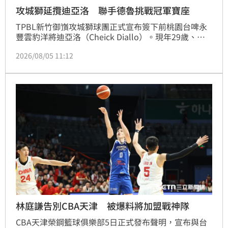
攻城獅延攬迪亞洛 聯手德魯挑戰冠軍寶座
TPBL新竹御嵿攻城獅球團正式宣布簽下前桃園台啤永
豐雲豹洋將迪亞洛（Cheick Diallo）。現年29歲、身
高203公分的迪亞洛，上賽季繳出場均19分、11.6籃板
2026/08/05 11:12
的「雙十」優異數據，展現強大禁區統治力。總經理張
樹人看好其能強化球隊攻守轉換效率，並與隊友產生良
好化學反應。
林庭謙告別CBA天津 被爆料將加盟戰神隊
CBA天津榮鋼籃球俱樂部5日正式發布聲明，宣布與台