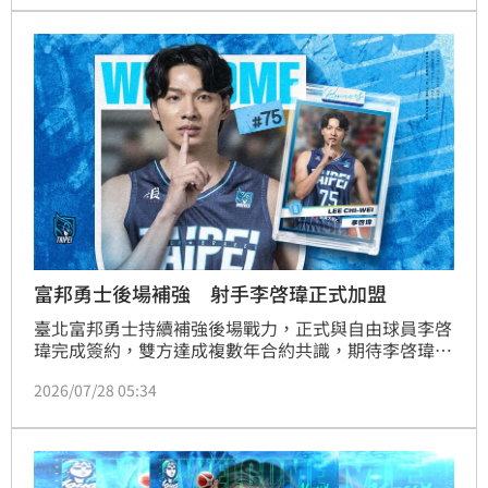
富邦勇士後場補強 射手李啓瑋正式加盟
臺北富邦勇士持續補強後場戰力，正式與自由球員李啓
瑋完成簽約，雙方達成複數年合約共識，期待李啓瑋加
入後，憑藉豐富的職業經驗與表現，攜手團隊迎接新賽
2026/07/28 05:34
季挑戰。