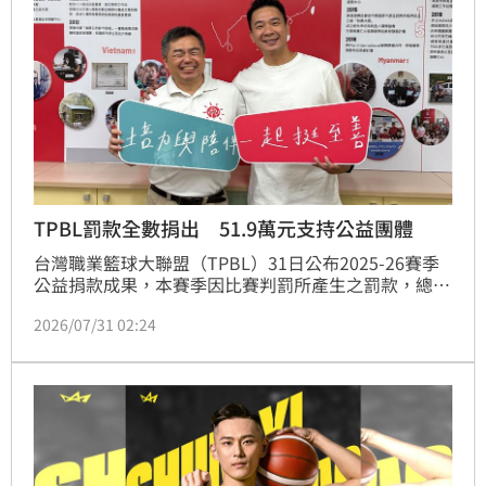
TPBL罰款全數捐出 51.9萬元支持公益團體
台灣職業籃球大聯盟（TPBL）31日公布2025-26賽季
公益捐款成果，本賽季因比賽判罰所產生之罰款，總額
共計新台幣519,000元，已於賽季結束後依承諾平均分
2026/07/31 02:24
配予四個公益單位，分別為勵馨基金會（婦女）、家扶
基金會（兒少）、至善社會福利基金會（原住民）及巴
克幫－浪犬之家（動物），每單位各獲捐贈新台幣
129,750元，聯盟以實際行動支持「家庭、未來、文
化、生命」四大社會議題。