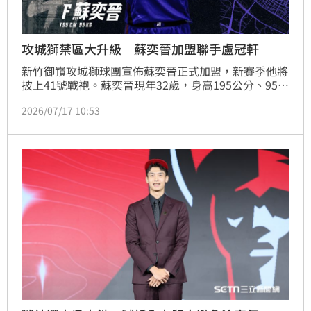
攻城獅禁區大升級 蘇奕晉加盟聯手盧冠軒
新竹御嵿攻城獅球團宣佈蘇奕晉正式加盟，新賽季他將
披上41號戰袍。蘇奕晉現年32歲，身高195公分、95公
斤。近幾年曾效力於台中太陽、臺南台鋼獵鷹、臺北台
2026/07/17 10:53
新戰神，也曾代表臺灣出戰2017年世大運與2020年亞
洲盃資格賽，是位經驗豐富的禁區球員。