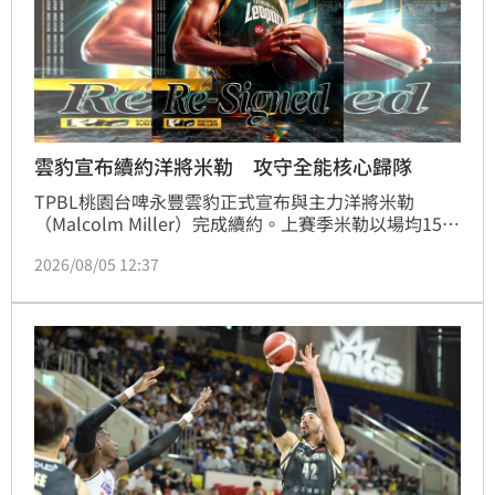
雲豹宣布續約洋將米勒 攻守全能核心歸隊
TPBL桃園台啤永豐雲豹正式宣布與主力洋將米勒
（Malcolm Miller）完成續約。上賽季米勒以場均15.9
分、8.9籃板及全能數據，不僅入選年度防守第二隊，
2026/08/05 12:37
更成為球隊攻守兩端的核心靈魂。總經理顏行書高度讚
賞其防守大腦作用與正面領袖氣質，認為他是球隊戰術
配置的完美人選。