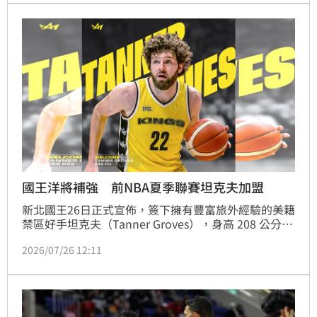
能量。
國王洋將補強 前NBA夏季聯賽坦克夫加盟
新北國王26日正式宣佈，簽下擁有豐富旅外經驗的美籍
禁區好手坦克夫（Tanner Groves），身高 208 公分的
坦克夫具備優異的禁區護框能力與外線射程，將大幅提
2026/07/26 12:11
升禁衛軍的內線深度與戰術靈活性。