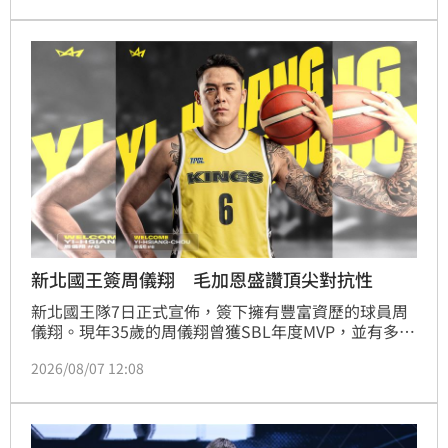
本人對此感到驚喜，並承諾將展現旅外收穫，力邀球迷
新賽季進場應援。活動現場吸引大批民眾索取，更有鐵
粉跨區蒐集，盛況空前。
新北國王簽周儀翔 毛加恩盛讚頂尖對抗性
新北國王隊7日正式宣佈，簽下擁有豐富資歷的球員周
儀翔。現年35歲的周儀翔曾獲SBL年度MVP，並有多年
CBA旅外經歷，近期在基隆黑鳶繳出場均15分、4.7籃
2026/08/07 12:08
板與3.3助攻的全能表現。總經理毛加恩看重其多功能
性與身體對抗性，期待能提升球隊外圍防守強度，並藉
由其豐富經驗帶領年輕球員成長。