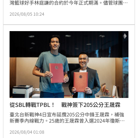
灣籃球好手林庭謙的合約於今年正式期滿。儘管球團展
現誠意，提供滿額頂薪合約力邀續約，但最終尊重其個
2026/08/05 10:24
人職業發展規劃，雙方決定結束長達六年的合作關係。
此外，球團更在聲明中提前曝光林庭謙下一步將加盟
TPBL台新戰神，引發球迷高度關注。
從SBL轉戰TPBL！ 戰神簽下205公分王晟霖
臺北台新戰神4日宣布延攬205公分中鋒王晟霖，補強
新賽季內線戰力。25歲的王晟霖曾入選2024年瓊斯盃
中華白隊、2025年世大運代表隊，球團看好他的身材
2026/08/04 01:08
條件和發展潛力，期待透過完整的訓練資源和養成規