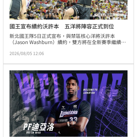
國王宣布續約沃許本 五洋將陣容正式到位
新北國王隊5日正式宣布，與禁區核心洋將沃許本
（Jason Washburn）續約，雙方將在全新賽季繼續並
肩作戰。隨著沃許本的歸隊，國王隊新賽季的五位洋將
2026/08/05 12:06
陣容已全數到位。現年36歲的沃許本擁有213公分的身
高與紮實內線技術，過去兩季不僅是球隊攻守樞紐，更
助隊連兩年挺進冠軍賽。