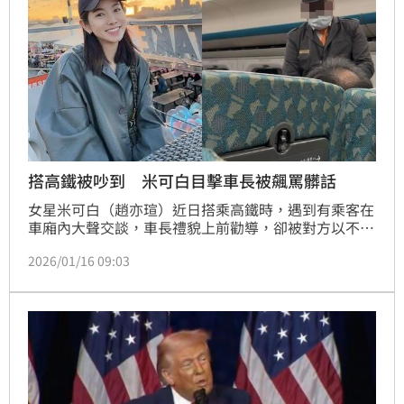
搭高鐵被吵到 米可白目擊車長被飆罵髒話
女星米可白（趙亦瑄）近日搭乘高鐵時，遇到有乘客在
車廂內大聲交談，車長禮貌上前勸導，卻被對方以不堪
入耳的髒話回應，讓她有感而發「真正的教養，是在沒
2026/01/16 09:03
有人要求時，依然懂得尊重」。蔡維歆