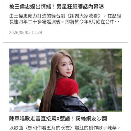
被王偉忠逼出情緒！男星狂飆髒話內幕曝
由王偉忠傾力打造的舞台劇《謝謝大家收看》，在歷經
長達四年二十多場巡演後，即將於今年6月底在台中中
山堂迎來最後的「封箱演出」。今（5）日中廣「蘭萱
2026/06/05 11:39
時間」主持人蘭萱，專訪劇中演員郭子乾與周定緯，蘭
萱好奇郭子乾要扮演王偉忠的化身，最困難在哪裡，郭
子乾妙答：「高度！因為我身高沒有他那麼高！定緯就
夠高！」宋亭誼報導
陳華唱歌走音直接罵X惹議！粉絲網友吵翻
以歌曲〈想和你看五月的晚霞〉爆紅的創作歌手陳華，