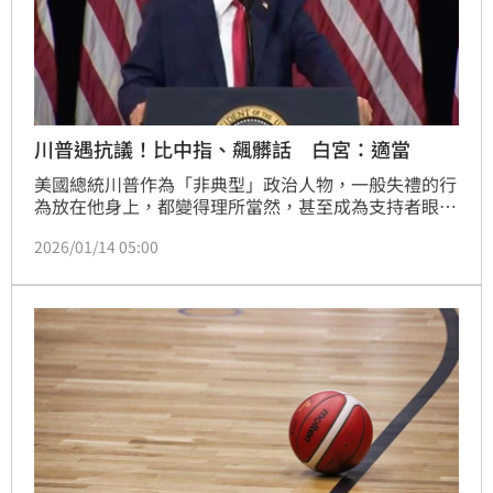
川普遇抗議！比中指、飆髒話 白宮：適當
美國總統川普作為「非典型」政治人物，一般失禮的行
為放在他身上，都變得理所當然，甚至成為支持者眼中
的「真誠」表現。不過，他13日卻又將所謂的「真性
2026/01/14 05:00
情」，展現到了新高度。他在底特律的福特汽車工廠參
觀時，遭到工人抗議，而他竟回以中指，咒罵「去你媽
的」。更絕的是，白宮出面為老闆辯護，還稱這是「適
當」回應。