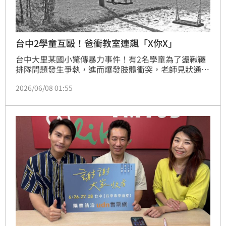
台中2學童互毆！爸衝教室連飆「X你X」
台中大里某國小驚傳暴力事件！有2名學童為了盪鞦韆
排隊問題發生爭執，進而爆發肢體衝突，老師見狀通知
雙方家長到場處理，未料其中一名學童家長衝進教室內
2026/06/08 01:55
後，竟連飆5次三字經髒話「X你X」，更作勢要拿椅子
摔砸，甚至還不讓B學童家長離開學校，最終遭《妨害
自由罪》等起訴，但經法院審理後全判無罪。