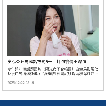
金需繳納9萬元。
安心亞狂罵髒話被罰5千 打到翁倩玉爆血
今年跨年檔話題國片《陽光女子合唱團》自金馬影展放
映後口碑持續延燒，從影展到校園試映場場獲得好評，
情感力道被不少形容為「淡淡的，卻後座力極強」。演
2025/12/22 05:19
員群今（22）日接受媒體訪問，分享為角色投入的準備
歷程與拍攝期間的真實心境。