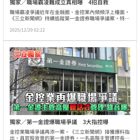
獨家／職場霸凌難成立真相曝 4招自救
職場霸凌爭議近年在金融圈、金控業內頻頻浮上檯面，
《三立新聞網》持續追蹤第一金證券職場爭議案，特別
專訪勞動議題專家，從制度面解析為何「在台灣，要認
2025/12/29 02:22
定職場霸凌，真的不容易」，也揭露基層勞工在現行法
制下，往往承受高度舉證與心理壓力。
獨家／第一金證爆職場爭議 3大指控曝
金控業職場爭議再添一案。《三立新聞網》接獲爆料指
出，具官股背景的第一金證券，一名高階主管遭控長期