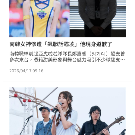
南韓女神慘遭「飆髒話霸凌」他現身道歉了
南韓職棒前起亞虎啦啦隊隊長鄭嘉睿（정가예）過去曾
多次來台，憑藉甜美形象與舞台魅力吸引不少球迷支
持。近日卻爆出因嚴重霸凌而離開啦啦隊圈，16日她更
2026/04/17 09:16
接受訪問時，進一步透露，一名外包行銷公司的組長A
曾多次對她惡言相向，甚至威脅「不好好做我就殺了妳
們」，對此該名加害人也出面道歉了。