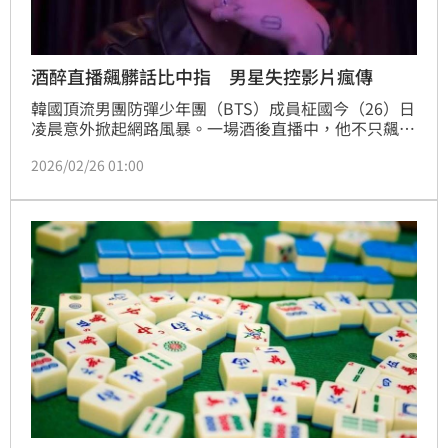
酒醉直播飆髒話比中指 男星失控影片瘋傳
韓國頂流男團防彈少年團（BTS）成員柾國今（26）日
凌晨意外掀起網路風暴。一場酒後直播中，他不只飆髒
話、比出中指，還大方坦承過去「抽菸抽很兇」，甚至
2026/02/26 01:00
直接槓上公司，豪氣喊出「我要照自己的方式活！」粉
絲急忙留言勸他結束直播，未料他毫不退讓回嗆：「別
對我指手畫腳」，讓這段近兩小時的直播片段迅速在各
大社群瘋傳，引爆熱烈討論。陳宣如