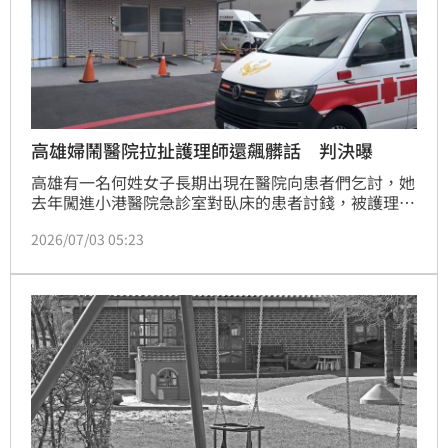
高雄婦鬧醫院拉扯護理師還飆髒話 判決曝
高雄有一名何姓女子長期出現在醫院向患者們乞討，她
去年闖進小港醫院急診室對臥床的患者討錢，被護理師
制止以後竟然動手拉扯護理師導致其受傷，還狂暴粗
2026/07/03 05:23
口。法院審理後認為何女爆粗口僅是當下短暫情緒發
洩，不構成公然侮辱，但對護理師施暴屬實，依傷害罪
判處6個月有期徒刑。