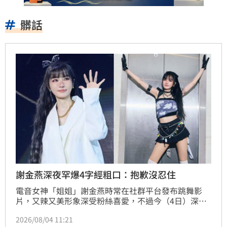
髒話
謝金燕深夜罕爆4字經粗口：抱歉沒忍住
電音女神「姐姐」謝金燕時常在社群平台發布跳舞影
片，又辣又美形象深受粉絲喜愛，不過今（4日）深夜
她突罕見爆氣「你XX蛋」，將矛頭指向Meta公司，讓
2026/08/04 11:21
粉絲大為震驚紛紛關心說怎麼了。