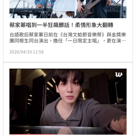
蔡家蓁唱到一半狂飆髒話！柔情形象大翻轉
台語歌后蔡家蓁日前在《台灣文蛤節音樂祭》與金獎樂
團同根生同台演出，擔任「一日限定主唱」，更在演唱
〈林投姐姐〉時大膽飆出髒話歌詞，徹底顛覆過往抒情
2026/04/10 11:58
形象，讓現場粉絲又驚又嗨，掀起熱烈討論。