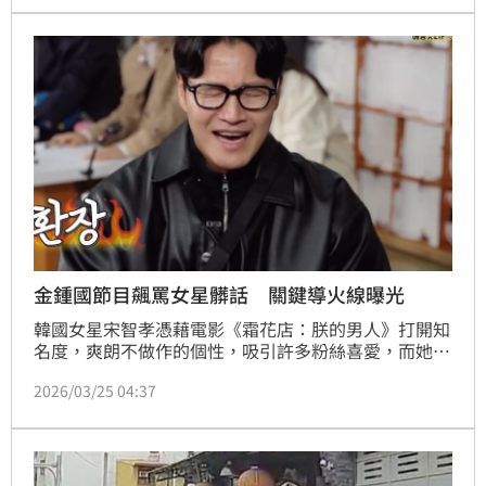
語除足使人感到難堪，貶損人性尊嚴，因此，判決楊男
應賠償3000元，可上訴。
金鍾國節目飆罵女星髒話 關鍵導火線曝光
韓國女星宋智孝憑藉電影《霜花店：朕的男人》打開知
名度，爽朗不做作的個性，吸引許多粉絲喜愛，而她自
2010年便加入長壽綜藝節目《Running Man》當固定
2026/03/25 04:37
班底，豈料，近日宋智孝在節目中的表現飽受爭議，就
連金鍾國都忍不住飆罵髒話。蔡佩伶報導