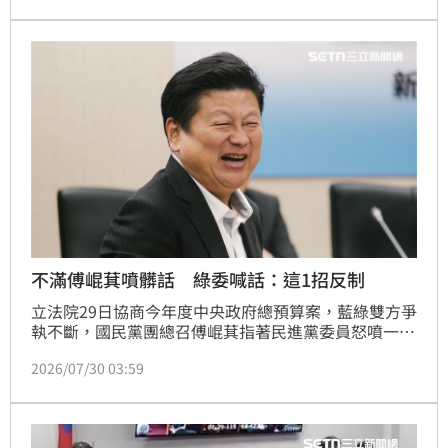
不滿傅崐萁噴髒話 綠委喊話：這1招反制
立法院29日協商今年度中央政府總預算案，藍綠雙方爭
執不斷，國民黨團總召傅崐萁指著民進黨委員怒噴一句
「他X的」，在立院罵髒話的行徑，也引發外界批評。
2026/07/30 03:59
今（30）日，民進黨立委林楚茵就號召「勇敢的台灣
人」，請大家一人一通電話打爆傅崐萁辦公室和國民黨
中央，讓國民黨徒正視自己只是膨風的虛假民意、真正
的中共小弟。