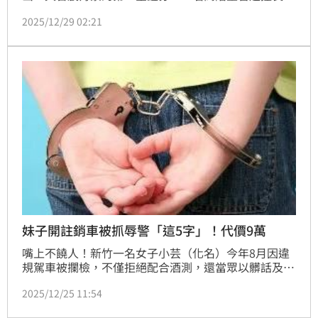
以情緒化、辱罵式語言高壓管理部屬。相關指控並非僅
2025/12/29 02:21
止於單一說法，本網除專訪當事人 S 先生外，亦完成多
項交叉查證，並取得多段錄音檔及公司正式文件佐證。
妹子開註銷車被抓辱警「這5字」！代價9萬
嘴上不饒人！新竹一名女子小芸（化名）今年8月因違
規駕車被攔檢，不僅拒絕配合酒測，還當眾以髒話及外
貌羞辱員警「你真的好醜」，慘被提告。新竹地院審理
2025/12/25 11:54
後，認定女子的行為已經損害公務員人格與公權力執
行，依妨害公務罪判處有期徒刑3個月，若選擇易科罰