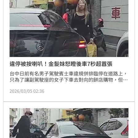
違停被按喇叭！金髮妹怒瞪後車7秒超囂張
台中日前有名男子駕駛賓士車違規併排臨停在道路上，
只為了讓副駕駛座的女子下車去對向的餅店購物，但由
於後方車輛遭擋道而按喇叭提醒，卻被賓士車駕駛大罵
2026/03/05 02:36
三字經，副駕駛座女子上車前還惡狠狠怒瞪後車，此暴
走行徑相當囂張，令人傻眼。