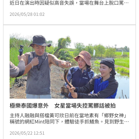
近日在演出時因疑似高音失誤，當場在舞台上脫口罵出
髒話，引發網友熱烈討論。相關影片在社群平台瘋傳
2026/05/28 01:02
後，支持與批評聲浪兩極，有人認為真實反應很可愛，
也有人認為身為公眾人物不該在台上失言，意外掀起一
波網路論戰。
極樂泰國爆意外 女星當場失控罵髒話被拍
主持人融融與搭檔黃可欣日前在當地素有「鄉野女神」
稱號的網紅Mint陪同下，體驗徒手抓鱔魚。見到野生鱔
魚體型粗壯，不僅融融目瞪口呆，對蛇、蚯蚓這類形狀
2026/05/22 12:51
動物就超級害怕的黃可欣，這回反應是驚慌失措、頻頻