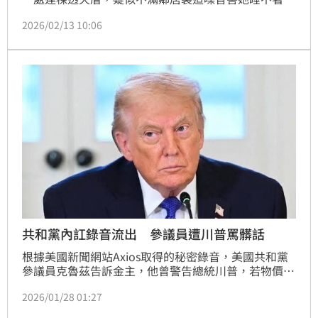
突發奇想拿出過去上課用的「小蜜蜂」放在陽台，當街
2026/02/13 10:06
播放「機X人」、「Ｘ你娘機掰」、「蕭查莫」等髒
話，一放就是1年多，附近10戶鄰居不堪被「噪音暴
力」集體怒告，女師被依強制罪判刑3個月。丈夫似乎
也拿妻子沒輒，坦言曾經想搬家，但家裡已經沒錢，如
今判決出爐，該關就關。
共和黨內訌錄音流出 參議員遭川普罵髒話
根據美國新聞網站Axios取得的秘密錄音，美國共和黨
參議員克魯茲告訴金主，他曾警告總統川普，若物價持
續上漲，共和黨在期中選舉恐被「血洗」，川普隨後飆
2026/01/28 01:27
罵「去你的」。