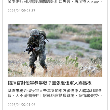
金虔佑近日因錄影期間爆出粗口失言，再度捲入人品爭
議。風波持續延燒之下，所屬公司今（8日）宣布他將
2026/04/09 08:37
暫停所有活動止血，而金虔佑也透過親筆信向粉絲、隊
友與工作人員道歉，表示會深刻反省。
指揮官對他畢恭畢敬？囂張退伍軍人踢鐵板
基隆市楊姓退役軍人去年參加軍方後備軍人輔導組織會
報，因不滿遭陳姓上尉連絡官勸導離場，竟情緒失控，
連續飆罵髒話，甚至揚言「指揮官對我都要畢恭畢
2026/04/02 01:06
敬」，並持續當眾叫囂，事後挨告，法官認為，污言穢