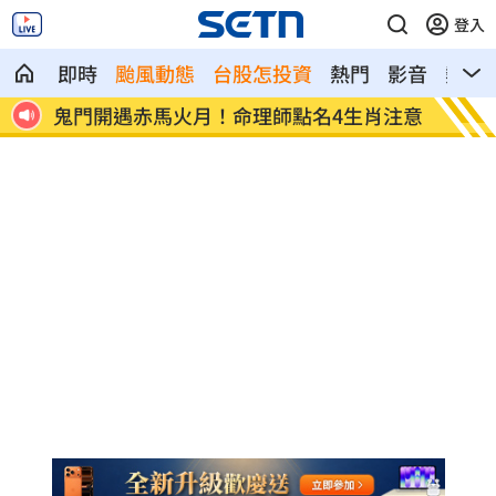
登入
即時
颱風動態
台股怎投資
熱門
影音
熱搜
孫淑媚
鬼門開遇赤馬火月！命理師點名4生肖注意
Met