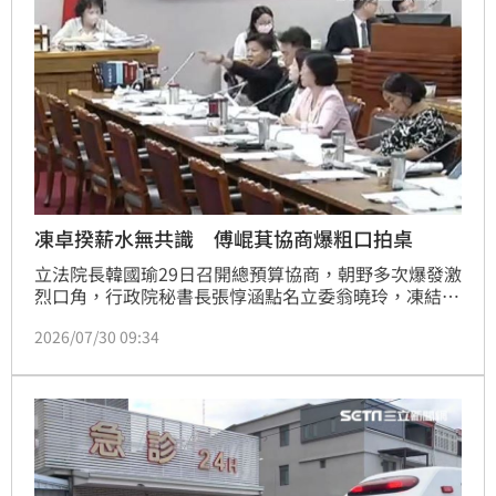
凍卓揆薪水無共識 傅崐萁協商爆粗口拍桌
立法院長韓國瑜29日召開總預算協商，朝野多次爆發激
烈口角，行政院秘書長張惇涵點名立委翁曉玲，凍結行
政人事政務人員待遇，引發國民黨團總召傅崐萁不滿，
2026/07/30 09:34
當場爆粗口，讓現場綠委怒罵回擊，甚至拍桌抗議，沒
想到傅崐萁又再拍桌回嗆，場面混亂，讓韓國瑜無奈宣
布協商結束。