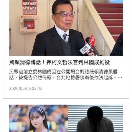
罵賴清德髒話！押柯文哲法官判林國成拘役
民眾黨前立委林國成因在公開場合對總統賴清德飆髒
話，被提告公然侮辱，台北地檢署偵辦後依法起訴。台
北地方法院承審的法官就是當初裁押民眾黨前主席柯文
2026/05/05 02:43
哲的呂政燁，5日宣判，判決林國成拘役20天，得易科
罰金，可上訴。