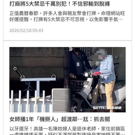
打麻將5大禁忌千萬別犯！不信邪輸到脫褲
正值農曆春節，許多人會與親友聚會打牌。命理網站旺
好運提醒，打牌有5大禁忌不可忽視，以免影響手氣。
首先勿趕時間，保持冷靜耐心財神才眷顧；其次避免拍
2026/02/18 05:43
肩或拍背，否則好運可能被拍走；打牌時勿罵髒話，以
免破壞氣場；也不要向人借錢或借錢出去，以免分掉財
氣；最後選牌桌位置宜有靠山、遠離廁所，才能守住好
運。
女師播1年「機掰人」超渡鄰…尪：抓去關
以牙還牙！高雄一名陳姓婦人是退休老師，家住前鎮區
一處連棟透天厝，疑似不滿鄰居製造噪音害她睡不著，