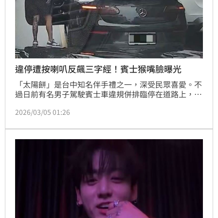
違停遭按喇叭反飆三字經！賓士猴嘴臉曝光
「太陽餅」是台中知名伴手禮之一，深受民眾喜愛。不
過日前有名男子駕駛賓士車違規併排臨停在道路上，只
為了讓副駕駛座的女子下車去餅店購物，後方車輛因遭
2026/03/05 01:26
擋道而按喇叭提醒，未料賓士駕駛瞬間暴怒，不僅衝到
後車前方「比中指」又出口大罵，副駕駛座女子上車前
還惡狠狠怒瞪後車，此囂張行徑令人傻眼。