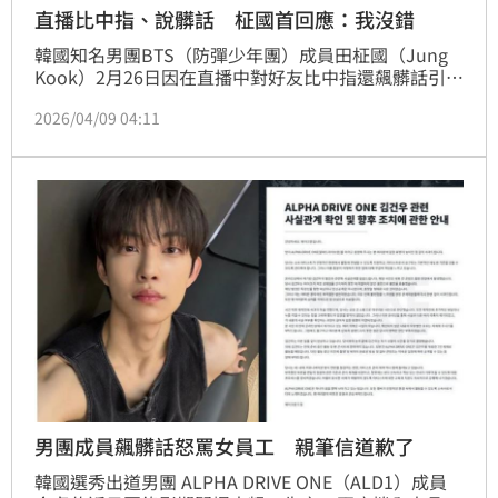
直播比中指、說髒話 柾國首回應：我沒錯
韓國知名男團BTS（防彈少年團）成員田柾國（Jung 
Kook）2月26日因在直播中對好友比中指還飆髒話引起
爭議，外界質疑他身為偶像，卻沒有維持好的形象。柾
2026/04/09 04:11
國昨（8）日在Weverse直播時，首度親自回應此事，
向因此感到不舒服的粉絲道歉，但同時他也直白表示
「我不覺得自己有錯」。林品妤
男團成員飆髒話怒罵女員工 親筆信道歉了
韓國選秀出道男團 ALPHA DRIVE ONE（ALD1）成員