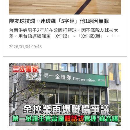
隊友球技爛…連環飆「5字經」他1原因無罪
台南洪姓男子2年前在公園打籃球，因不滿隊友球技太
差，用台語連續飆罵「X你娘」、「X你娘X掰」、「你
是在打三小」、「你是白癡嗎」等言論；挨告被依遭起
2026/01/04 09:43
訴，不過法官認為，雖言論本身有輕蔑、不屑之意，也
造成對方不快或難堪，但未必直接貶損他的社會名譽或
名譽人格，旁人也未必認同，審理後，認未構成公然侮
辱罪，審理後，諭知無罪，可上訴。