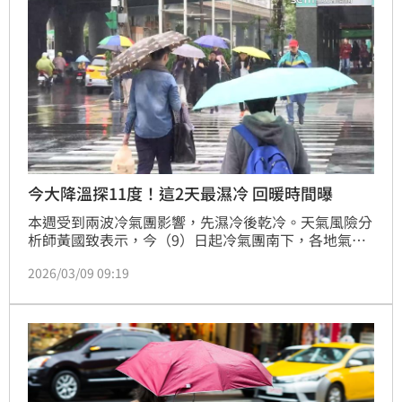
今大降溫探11度！這2天最濕冷 回暖時間曝
本週受到兩波冷氣團影響，先濕冷後乾冷。天氣風險分
析師黃國致表示，今（9）日起冷氣團南下，各地氣溫
逐步下降，北部、東北部率先轉涼，並伴隨華南雲系帶
2026/03/09 09:19
來局部短暫雨。週三冷氣團減弱，各地天氣好轉，氣溫
略回升，但日夜溫差大。週四至週五新一波冷氣團再度
報到，北部東北部轉涼，中南部白天仍溫暖，西部清晨
低溫可能下探13度。