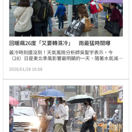
回暖飆26度「又要轉濕冷」 雨最猛時間曝
最冷時刻還沒到！天氣風險分析師吳聖宇表示，今
（28）日是東北季風影響最明顯的一天，隨著水氣減
少，今晚至明晨受「輻射冷卻」加乘影響，溫度將下探
2026/01/28 10:58
至最低點，空曠地區恐出現10度以下低溫。雖然明、後
兩天短暫回溫，但週六傍晚起鋒面南下，北台灣將再度
轉為有雨天氣，甚至可能出現較大雨勢。