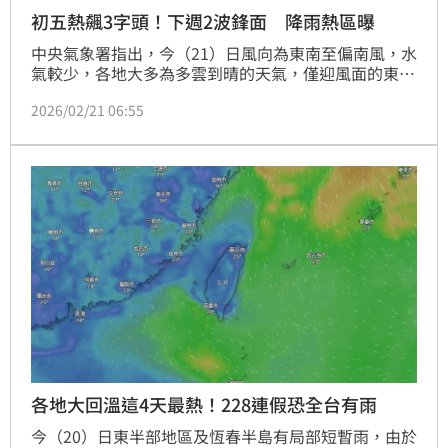
初五熱飆3字頭！下週2波鋒面 降雨熱區曝
中央氣象署指出，今（21）日風向為東南至偏南風，水
氣較少，各地大多為多雲到晴的天氣，僅迎風面的東半
部地區及恆春半島有局部短暫陣雨；氣溫方面，夜晚清
2026/02/21 06:55
晨低溫在中部以北約12至16度，宜、花約16、17度，
南部及東南部約18度；高溫方面，預測北部及東半部
24至26度，中南部27、28度，各地早晚仍涼，日夜溫
差大，早出晚歸請適時增添衣物。
各地大回溫這4天最熱！228連假恐全台有雨
今（20）日東半部地區及恆春半島有局部短暫雨，由於