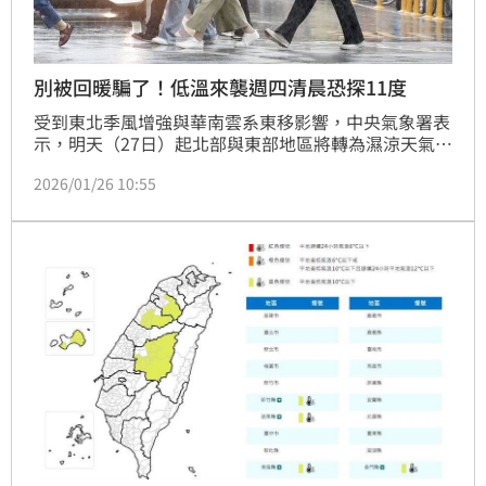
別被回暖騙了！低溫來襲週四清晨恐探11度
受到東北季風增強與華南雲系東移影響，中央氣象署表
示，明天（27日）起北部與東部地區將轉為濕涼天氣，
特別是週一夜間至週三清晨間為降雨最明顯時段，預估
2026/01/26 10:55
大台北山區、基隆北海岸及東北部地區將出現局部較大
雨勢。