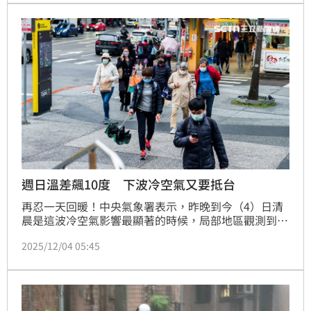
週日溫差飆10度 下波冷空氣又要抵台
再忍一天回暖！中央氣象署表示，昨晚到今（4）日清
晨是這波冷空氣影響最顯著的時候，局部地區觀測到12
度，預計這波冷空氣將影響到週五。週末兩天冷空氣減
2025/12/04 05:45
弱，各地回暖皆看得到陽光，不過下週一（8日）又有
一波冷空氣增強，提醒民眾要留意天氣變化。