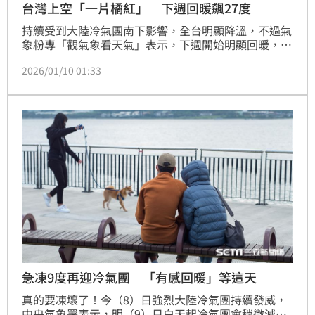
台灣上空「一片橘紅」 下週回暖飆27度
持續受到大陸冷氣團南下影響，全台明顯降溫，不過氣
象粉專「觀氣象看天氣」表示，下週開始明顯回暖，且
會氣溫逐日升高，中南部可上看27度，並持續至下週
2026/01/10 01:33
末。
急凍9度再迎冷氣團 「有感回暖」等這天
真的要凍壞了！今（8）日強烈大陸冷氣團持續發威，
中央氣象署表示，明（9）日白天起冷氣團會稍微減