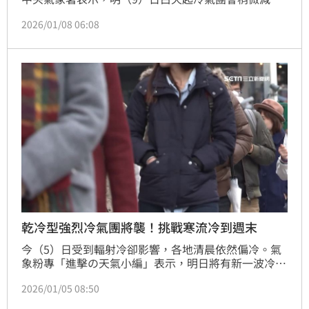
弱，不過受到輻射冷卻影響，中部以北及宜蘭仍可能下
2026/01/08 06:08
探9度。週六（10日）晚間將再有一波冷氣團接力南
下，北部及東半部屆時轉為濕冷天氣，真正要有感回暖
要等到下週三至下週四（14日至15日）。
乾冷型強烈冷氣團將襲！挑戰寒流冷到週末
今（5）日受到輻射冷卻影響，各地清晨依然偏冷。氣
象粉專「進擊の天氣小編」表示，明日將有新一波冷空
氣報到，且將一路延續至週六（10日）。
2026/01/05 08:50