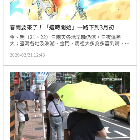
春雨要來了！「這時開始」一路下到3月初
今、明（21、22）日兩天各地早晚仍涼，日夜溫差
大；臺灣各地及澎湖、金門、馬祖大多為多雲到晴，僅
東半部地區及恆春半島有局部短暫陣雨，明晚基隆北海
2026/02/21 12:43
岸及大臺北地區亦有零星短暫雨。氣象粉專也預估，這
段期間華南雲雨及南支槽有逐漸活躍跡象，春雨要來
了！