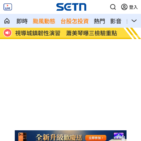
登入
即時
颱風動態
台股怎投資
熱門
影音
熱搜
重點
肥大叔國台語教煮菜爆紅 曾創年收破億
阿中喊
灣