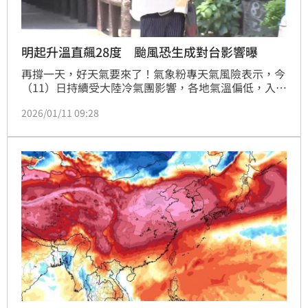
明起升溫直飆28度 颱風恐生成對台影響曝
再撐一天，好天氣要來了！氣象粉專天氣風險表示，今
（11）日持續受大陸冷氣團影響，各地氣溫偏低，入夜
後北部、東北部下探10度。不過週一開始（12日）各
2026/01/11 09:28
地白溫可以回升到20度以上，到了週五各地高溫可以來
到28度。至於下週在菲律賓東方海面有熱帶擾動發展訊
號，就算變成颱風，對台灣也應該無影響。