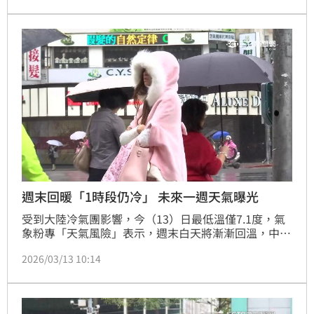
漸回暖，不少人也關心厚重衣物是否還有機會穿到，對
此，氣象粉專也解答了。
週末回暖「1時段仍冷」 未來一週天氣曝光
受到大陸冷氣團影響，今（13）日最低溫僅7.1度，氣
象粉專「天氣風險」表示，週末白天將漸漸回溫，中部
以南最高溫可以來到27度，但仍要注意早晚溫差，尤其
2026/03/13 10:14
夜間清晨時段受到輻射冷卻影響，溫差可達10度。