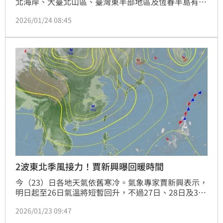
北海岸、大臺北山區、臺灣東半部地區及恆春半島有局
部短暫雨，並有局部較大雨勢，尤其基隆北海岸及東北
2026/01/24 08:45
部地區有局部大雨發生的機率，大臺北地區及西半部山
區有零星短暫雨。氣象粉專也提醒，下一波冷氣團將在
這時抵達。
2波東北季風接力！賈新興曝回暖時間
今（23）日各地天氣依舊寒冷。氣象專家賈新興表示，
明日起至26日氣溫將短暫回升，不過27日、28日及31
日晚至2月1日，皆有偏強東北季風影響的機率。
2026/01/23 09:47