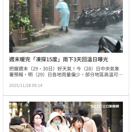
週末暖完「凍探15度」雨下3天回溫日曝光
把握週末（29、30日）好天氣！今（28）日中央氣象
署預報，明（29）日各地雨量偏少，部分地區高溫可來
到29度；但下週一（12月1日）起水氣略增、下週二
2025/11/28 09:14
（12月2日）東北季風再增強，桃園以北注意局部短暫
雨，下週三、四（12月2日、3日）北部低溫可能降至
15度。氣象署預計這波季風下週五（12月5日）才會減
弱。