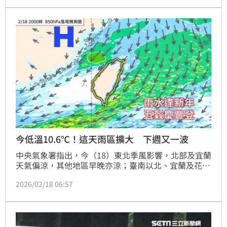
亦有零星短暫雨。氣象粉專也分享，大年初二是涼冷空
氣「最後一天」。
今低溫10.6℃！這天雨區擴大 下週又一波
中央氣象署指出，今（18）東北季風影響，北部及宜蘭
天氣偏涼，其他地區早晚亦涼；臺南以北、宜蘭及花蓮
清晨低溫約13至16度，高屏及臺東17至18度，白天高
2026/02/18 06:57
溫方面，北部、宜蘭及花蓮約18至20度，感受較涼，
臺中至臺南及臺東22至24度，高屏25至26度，南北溫
差稍大且中南部日夜溫差大，早出晚歸及南來北往請適
時調整衣物；降雨方面，迎風面基隆北海岸、東半部地
區及恆春半島有零星短暫雨，其他地區為多雲到晴，而