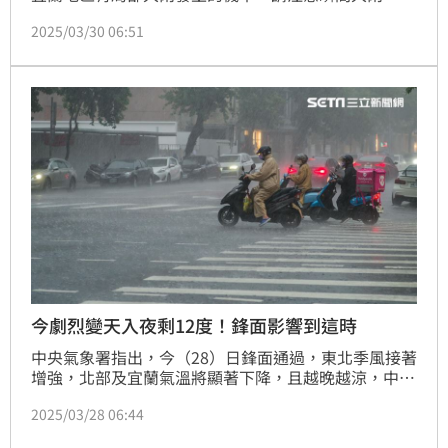
區慎防坍方及落石。大雨特報警戒地區包括基隆市、新
2025/03/30 06:51
北市、宜蘭縣。
今劇烈變天入夜剩12度！鋒面影響到這時
中央氣象署指出，今（28）日鋒面通過，東北季風接著
增強，北部及宜蘭氣溫將顯著下降，且越晚越涼，中部
及花蓮入夜後氣溫亦逐漸下降，白天北部及宜花約21至
2025/03/28 06:44
24度，其他地區仍較溫暖約29至33度，入夜後北部及
宜蘭低溫約15、16度，其他地區18至21度；離島澎湖