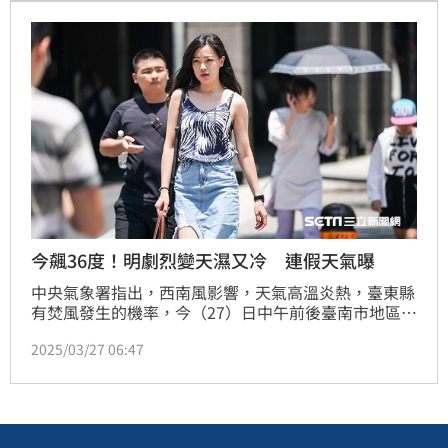
全天氣溫19至26度，金門15至21度，馬祖13至16度；
降雨方面，迎風面的北部及東半部地區有局部短暫陣
雨，中部地區亦有零星短暫陣雨，其他地區為多
今飆36度！明劇烈變天濕又冷 連假天氣曝
中央氣象署指出，西南風影響，天氣高溫炎熱，臺東縣
有焚風發生的機率，今（27）日中午前後臺南市地區、
高雄市地區、屏東縣地區、臺東縣地區為「黃色燈
2025/03/27 06:47
號」，氣溫達36°C以上。