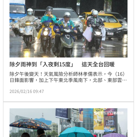
除夕雨神到「入夜剩15度」 這天全台回暖
除夕午後變天！天氣風險分析師林孝儒表示，今（16）
日鋒面影響，加上下午東北季風南下，北部、東部雲量
增多轉陰，有局部短暫陣雨；中南部影響小，維持晴到
2026/02/16 09:47
多雲。氣溫方面，北部、東部入夜降至15至16度；中
南部15至18度，日夜溫差大。這波東北季風將影響至
初二，初三起季風減弱，各地回暖，高溫逾20度，但夜
間清晨仍有輻射冷卻效應，溫差明顯。春節期間外出請
注意天氣變化，適時增減衣物。