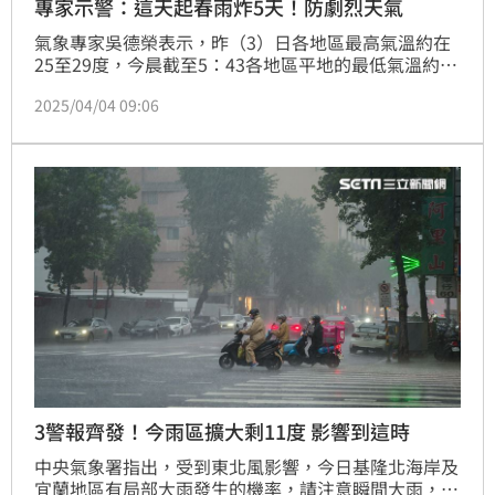
專家示警：這天起春雨炸5天！防劇烈天氣
氣象專家吳德榮表示，昨（3）日各地區最高氣溫約在
25至29度，今晨截至5：43各地區平地的最低氣溫約在
12至15度。最新歐洲模式模擬顯示，今天氣穩定，各
2025/04/04 09:06
地晴時多雲，白天北舒適、南微熱，早晚涼。各地區氣
溫為北部12至27度、中部14至29度、南部14至30度、
東部15至28度。
3警報齊發！今雨區擴大剩11度 影響到這時
中央氣象署指出，受到東北風影響，今日基隆北海岸及
宜蘭地區有局部大雨發生的機率，請注意瞬間大雨，山