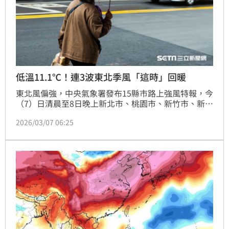
低溫11.1℃！連3波東北季風「這時」回暖
東北風偏強，中央氣象署發布15縣市路上強風特報，今
（7）日清晨至8日晚上新北市、桃園市、新竹市、新竹
縣、苗栗縣、臺中市、彰化縣、雲林縣、嘉義縣、臺南
2026/03/07 06:25
市、屏東縣、臺東縣、澎湖縣、金門縣、連江縣局部地
區有平均風6級以上或陣風8級以上發生的機率。