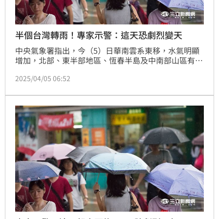
半個台灣轉雨！專家示警：這天恐劇烈變天
中央氣象署指出，今（5）日華南雲系東移，水氣明顯
增加，北部、東半部地區、恆春半島及中南部山區有局
部短暫陣雨，中部平地也有零星短暫陣雨，外出可以攜
2025/04/05 06:52
帶雨具以備不時之需，南部平地則以多雲天氣為主；氣
溫方面，北部及宜花低溫約16、17度，中南部及臺東
低溫約18至21度，而白天高溫因降雨會有明顯下降，
北部及宜蘭約20、21度，中部及花東23至25度，南部
則維持在27至29度，南北溫差較大，南來北往請特別
留意