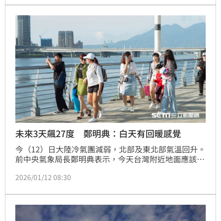
未來3天飆27度 鄭明典：白天有回暖感覺
今（12）日大陸冷氣團減弱，北部及東北部氣溫回升。
前中央氣象局長鄭明典表示，今天台灣附近地面應該是
相對微弱的東北季風，天氣偏乾，「白天會有回暖的感
2026/01/12 08:30
覺」。