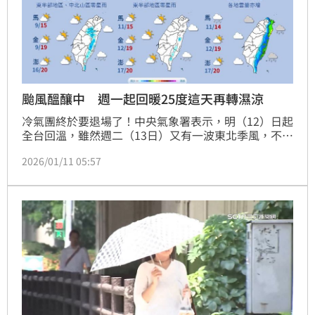
颱風醞釀中 週一起回暖25度這天再轉濕涼
冷氣團終於要退場了！中央氣象署表示，明（12）日起
全台回溫，雖然週二（13日）又有一波東北季風，不過
強度較弱影響不大。週末第二波東北季風南下，屆時轉
2026/01/11 05:57
濕涼，基隆北海岸、大台北山區、東半部及恆春半島要
留意局部短暫雨。至於菲律賓東南側海面有低壓發展情
形，是否形成今年一號颱風仍待觀察。