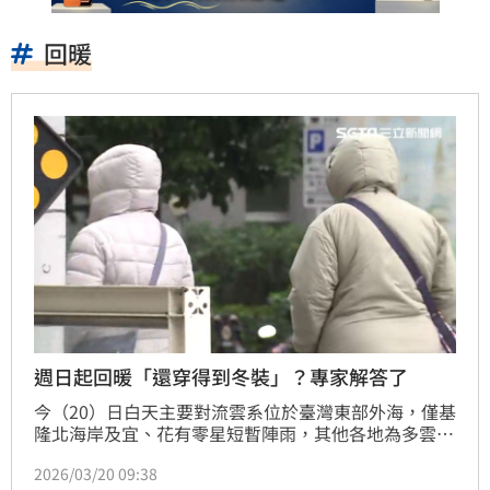
回暖
週日起回暖「還穿得到冬裝」？專家解答了
今（20）日白天主要對流雲系位於臺灣東部外海，僅基
隆北海岸及宜、花有零星短暫陣雨，其他各地為多雲到
晴，午後山區有零星短暫雨；今晚起應注意至明晨宜、
2026/03/20 09:38
花山區可能有局部大雨發生的機率。然而，隨著氣溫逐