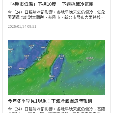
「4縣市低溫」下探10度 下週挑戰冷氣團
今（24）日輻射冷卻影響，各地早晚天氣仍偏冷；氣象
署清晨也針對宜蘭縣、基隆市、新北市發布大雨特報；
同時氣象署也提醒仍有低溫特報，新竹縣、苗栗縣、南
2026/01/24 09:51
投縣、金門縣有10度以下氣溫發生的機率。且下週二
（27日）鋒面通過及東北季風增強或大陸冷氣團南下，
北部及東北部氣溫會再下降。（記者：簡浩正）
今年冬季罕見1現象！下波冷氣團這時報到
今（24）日輻射冷卻影響，各地早晚天氣仍偏冷；基隆