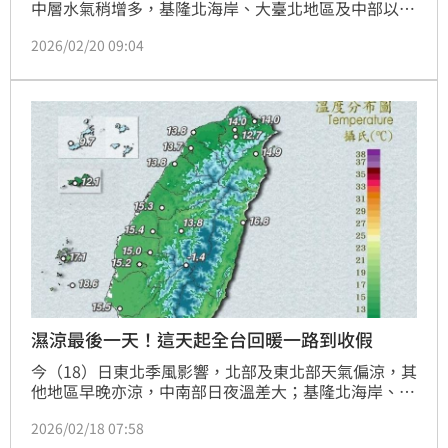
中層水氣稍增多，基隆北海岸、大臺北地區及中部以北
山區也有零星短暫雨，其他地區則為多雲到晴，氣溫各
2026/02/20 09:04
地早晚仍涼，低溫約14至17度，白天高溫持續上升。
氣象粉專也提到，今日起將一路回暖到「開工」。
濕涼最後一天！這天起全台回暖一路到收假
今（18）日東北季風影響，北部及東北部天氣偏涼，其
他地區早晚亦涼，中南部日夜溫差大；基隆北海岸、臺
灣東半部地區及恆春半島有零星短暫雨，其他地區及澎
2026/02/18 07:58
湖、金門、馬祖為多雲到晴，清晨至上午新竹以北地區