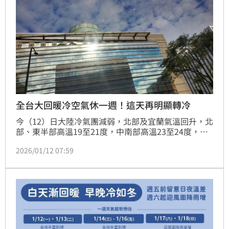
全台大回暖冷空氣休一週！這天再明顯轉冷
今（12）日大陸冷氣團減弱，北部及宜蘭氣溫回升，北
部、東半部高溫19至21度，中南部高溫23至24度，各
地低溫11至15度，其中高雄以北局部近山區及空曠地
2026/01/12 07:59
區有10度左右或以下低溫，各地早晚仍偏冷。氣象粉專
也提到，冷空氣將休息一週，不過這天起將明顯轉冷，
時間曝光。