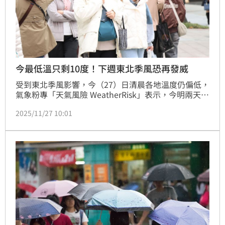
今最低溫只剩10度！下週東北季風恐再發威
受到東北季風影響，今（27）日清晨各地溫度仍偏低，
氣象粉專「天氣風險 WeatherRisk」表示，今明兩天仍
受到東北季風影響，整體氣溫變化不大，到了週末東北
2025/11/27 10:01
季風減弱，各地氣溫將回升，北部及東部高溫上看26
度。下週天氣主要還是要看東北季風強弱變化。