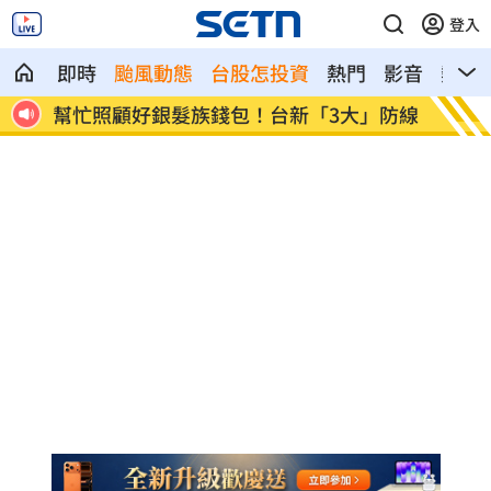
登入
即時
颱風動態
台股怎投資
熱門
影音
熱搜
錢包！台新「3大」防線
獨／訂日本餐廳爽約 他遭簡訊
幣