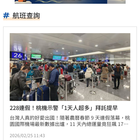
航班查詢
228連假！桃機示警「1天人超多」拜託提早
台灣人真的好愛出國！隨著農曆春節 9 天連假落幕，桃
園國際機場最新數據出爐，11 天內總運量竟狂飆 170.6 
萬人次，航廈一度湧現驚人排隊人龍。眼看緊接著 228 
2026/02/25 11:43
連假又要來了，桃機公司今（25）日發出強力預警，直