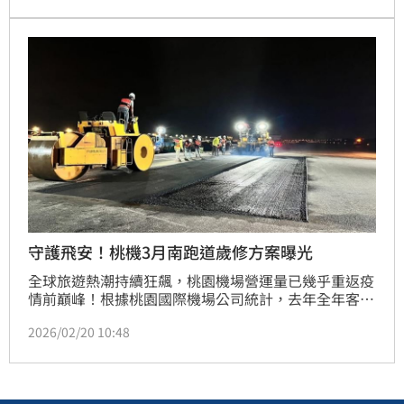
指「這天」將是出境高峰，呼籲旅客務必**「提早 3 小
時」**抵達，否則恐怕只能眼睜睜看著飛機飛走！
守護飛安！桃機3月南跑道歲修方案曝光
全球旅遊熱潮持續狂飆，桃園機場營運量已幾乎重返疫
情前巔峰！根據桃園國際機場公司統計，去年全年客運
量驚人飆破 4,779 萬人次，已恢復至 2019 年的 98% 
2026/02/20 10:48
水準。為了確保飛航安全並迎接更龐大的旅客人次，桃
機公司宣布將於 3 月進行南跑道年度歲修維護，並強調
將利用夜間巡場時段施工，絕不額外增加跑道封閉時
間，力求對航班影響降到最低。