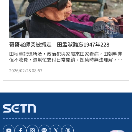
哥哥老師突被抓走 田孟淑難忘1947年228
田秋堇記憶所及，政治犯與家屬來田家看病，田朝明非
但不收費，還幫忙支付日常開銷。她幼時無法理解，
「從小我跟爸爸說想買這個、買那個，媽媽偶爾想買漂
2026/02/28 08:57
亮的東西，門都沒有。因為爸爸的錢都要存下來，支持
政治犯。」「有家屬說孩子上學註冊沒錢，我爸就趕快
拿錢給他們。」「爸爸說，這些政治犯只是想法跟統治
者不契合，又不是做了什麼壞事。」