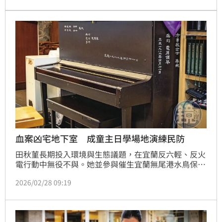
對孩子耳提面命。那是種連悲傷都不能公開表達、往骨
頭裡面鑽進去的傷痛。」
血案凶宅地下室 成童主日學場地演練民防
田秋菫長期投入環境與生態議題，在宜蘭反六輕、反火
電行動中無役不與。她並參與催生宜蘭無尾港水鳥保護
區，為台灣保留完整的濕地博物館。其實她自幼就常被
2026/02/28 09:19
父親帶去爬山，田朝明向來不帶她走好走的路，老是走
入山間荒蕪。她還記得，滿山菅芒像片片細刀，把人割
得破皮，流汗就全身刺痛，「可是，一旦有人走過，就
會出現小小的路痕；如果有人倒些土，那草就不會再