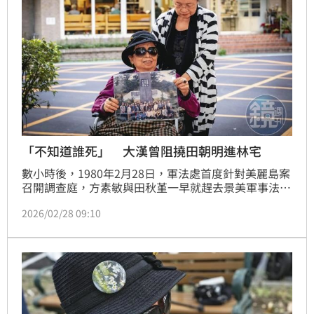
長；如果有人鋪了碎石子，就更好走；如果有人鋪了柏
油，後人就可以在上面騎腳踏車。」
「不知道誰死」 大漢曾阻撓田朝明進林宅
數小時後，1980年2月28日，軍法處首度針對美麗島案
召開調查庭，方素敏與田秋堇一早就趕去景美軍事法
庭，準備旁聽。到了現場，才發現林義雄的庭期改到下
2026/02/28 09:10
午，方素敏打電話回家，沒人接，急得想立刻衝回家，
田秋堇勸她留在軍事法庭。田家長期救援政治犯，田秋
堇熟知政治犯的心理壓力，擔憂林義雄若出庭，見妻子
不在，恐往壞處想。於是方素敏把家中鑰匙交給田秋
堇，請她跑一趟林家。