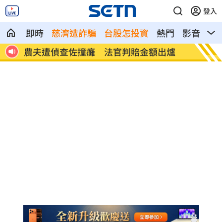
登入
即時
慈濟遭詐騙
台股怎投資
熱門
影音
熱
在花
農夫遭偵查佐撞癱 法官判賠金額出爐
矽晶圓