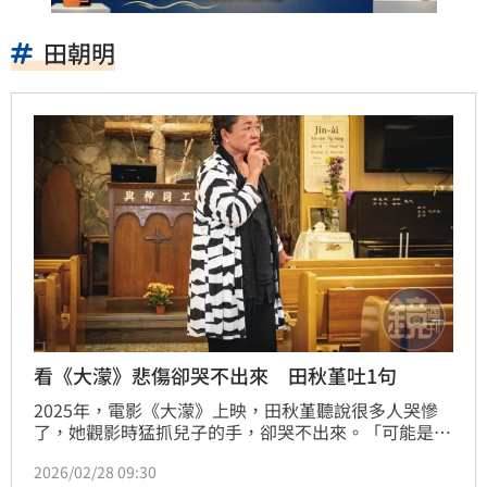
田朝明
看《大濛》悲傷卻哭不出來 田秋堇吐1句
2025年，電影《大濛》上映，田秋堇聽說很多人哭慘
了，她觀影時猛抓兒子的手，卻哭不出來。「可能是因
為…我看過太多比電影裡更慘的事了…」她成長年代，
2026/02/28 09:30
這幾個數字是不能談的禁忌，「頂多是一些人在家祕密