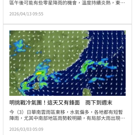
區午後可能有些零星降雨的機會，溫度持續炎熱，東半
部高溫有28到31度，西半部高溫更可以來到31到33
2026/04/13 09:55
度，仍然很有夏天的感覺，外出活動務必要做好防曬、
防中暑的準備。
明挑戰冷氣團！這天又有鋒面 雨下到週末
今（3）日華南雲雨區東移，水氣偏多，各地都有短暫
陣雨，尤其中南部地區雨勢較明顯，有局部大雨出現，
整體降雨在下午過後逐漸趨緩，到晚上為降雨的空檔，
2026/03/03 05:09
不過仍有零星飄雨機率。氣象粉專也提醒，未來將再有