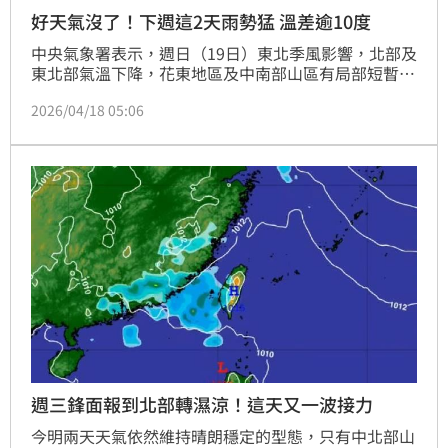
好天氣沒了！下週這2天雨勢猛 溫差逾10度
中央氣象署表示，週日（19日）東北季風影響，北部及
東北部氣溫下降，花東地區及中南部山區有局部短暫陣
雨，宜蘭及大台北山區亦有零星短暫陣雨，其他地區轉
2026/04/18 05:06
為多雲偶見陽光的天氣。氣溫方面，明白天高溫雖略
升，北部、東部約25至28度，中部以南及台東約28至
32度，但夜間清晨受輻射冷卻影響，中部以南溫差恐達
10度以上。（記者：簡浩正）
週三鋒面報到北部轉濕涼！這天又一波接力
今明兩天天氣依然維持晴朗穩定的型態，只有中北部山