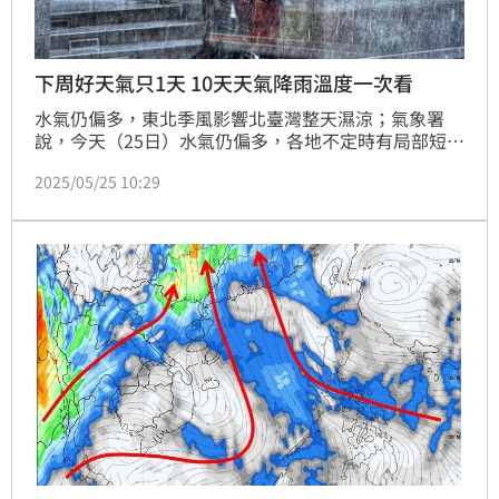
下周好天氣只1天 10天天氣降雨溫度一次看
水氣仍偏多，東北季風影響北臺灣整天濕涼；氣象署
說，今天（25日）水氣仍偏多，各地不定時有局部短暫
陣雨，降雨機率高，其中在中南部地區有短暫陣雨或雷
2025/05/25 10:29
雨，並有較大雨勢發生的機會，外出建議攜帶雨具備
用。