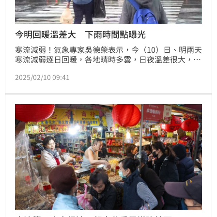
今明回暖溫差大 下雨時間點曝光
寒流減弱！氣象專家吳德榮表示，今（10）日、明兩天
寒流減弱逐日回暖，各地晴時多雲，日夜溫差很大，早
晚應注意保暖。週三（元宵節）南方水氣北上、降雨範
2025/02/10 09:41
圍由南向北、逐漸擴及全台，各地元宵節活動應有備
案。