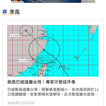
季風
颱風巴威遠離台灣！專家示警這件事
巴威颱風遠離台灣，隨著暴風圈縮小，各地風雨將於12
日陸續趨緩，氣象警報有望解除。此次颱風雖未直接登
陸，但其廣大環流為桃竹苗及台中山區帶來超過500毫
2026/07/12 03:18
米驚人雨量。氣象專家吳聖宇提醒，雖然颱風遠離，但