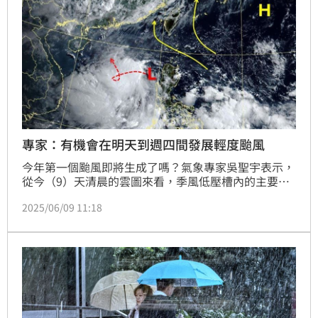
專家：有機會在明天到週四間發展輕度颱風
今年第一個颱風即將生成了嗎？氣象專家吳聖宇表示，
從今（9）天清晨的雲圖來看，季風低壓槽內的主要環
流中心應該是已經如預期翻過了呂宋島，來到呂宋島西
2025/06/09 11:18
側，未來隨著西南季風持續湧入，整個季風低壓在南海
進一步鞏固加強的趨勢也會越來越明顯，有機會在明天
(11日)到週四(13日)之間逐步發展為熱帶性低氣壓或輕
度颱風，發展的速度不快，但仍有滿高的機會在侵襲廣
東、海南之前達到輕度颱風的等級。