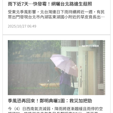
雨下近7天…快發霉！網曬台北路邊生菇照
受東北季風影響，北台灣連日下雨持續將近一週，有民
眾出門發現台北市內湖區東湖國小附近的草皮竟長出香
菇；跟今年8月高雄鳳山區鳳南路分隔島長出「綠褶
2025/10/27 06:49
菇」一樣，引起網友討論，但這次換北部連日豪雨「下
到生菇」。
季風恐再回來！鄭明典曬1圖：救災加把勁
今（4）日西南氣流減弱，降雨將逐漸趨緩且雨停的空