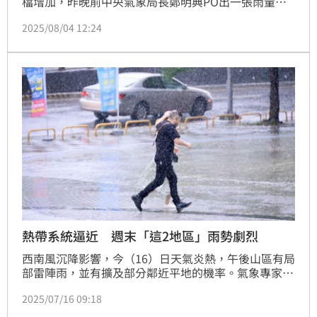
檔增加，昨晚前中央氣象局長鄭明典PO出一張雨量累
積圖，直呼「終於！這是最近一張時雨量圖，算『乾』
2025/08/04 12:24
了！」
熱帶系統逼近 週末「這2地區」雨勢劇烈
西南風沉降影響，今（16）日天氣炎熱，午後山區有局
部雷陣雨，並有擴及部分鄰近平地的機率。氣象專家吳
德榮表示，週末熱帶系統通過巴士海峽或呂宋島北端進
2025/07/16 09:18
入南海，東半部及屏東南部有「大量降雨」的潛勢。