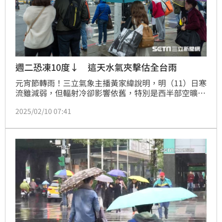
週二恐凍10度↓ 這天水氣夾擊估全台雨
元宵節轉雨！三立氣象主播黃家緯說明，明（11）日寒
流雖減弱，但輻射冷卻影響依舊，特別是西半部空曠地
區，明晨可能還會出現10度以下低溫；到了週三（12
2025/02/10 07:41
日）元宵節，南方雲系、北方鋒面的水氣雙雙夾擊，預
估全台的降雨機率都偏高，尤其中南部地區要注意較大
雨勢；水氣量大約到週五（14日）左右才會減少。