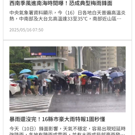
西南季風進南海時間曝！恐成典型梅雨鋒面
中央氣象署資料顯示，今（16）日各地白天普遍高溫炎
熱，中南部及大台北高溫達33至35℃，南部近山區氣
溫會再更高，局部地區有36℃左右高溫發生的機率。天
2025/05/16 07:50
氣風險分析師吳聖宇表示，從新的預報資料來看，西南
季風預估5月29至30日左右會進入南海，也就是南海的
西南季風肇始，若鋒面配合，那將會是比較典型的梅雨
鋒面架構。
暴雨還沒完！16縣市豪大雨特報1圖秒懂
今天（10日）鋒面影響，天氣不穩定，容易出現短延時
強降雨，各地有陣雨或雷雨，並有大雨或局部豪雨發生