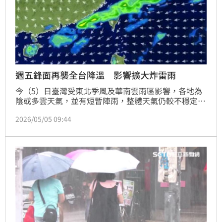
週五鋒面再襲全台降溫 影響擴大炸雷雨
今（5）日臺灣受東北季風及華南雲雨區影響，各地為
陰或多雲天氣，並有短暫陣雨，整體天氣仍較不穩定，
降雨雖不一定持續明顯，不過各地普遍都有降雨機會。
2026/05/05 09:44
氣溫方面，預測北部至東部高溫約21至24度、低溫約
18至20度，中南部高溫約25至30度、低溫約21至25
度。中北部至東部應該都有明顯的下滑轉涼感受。