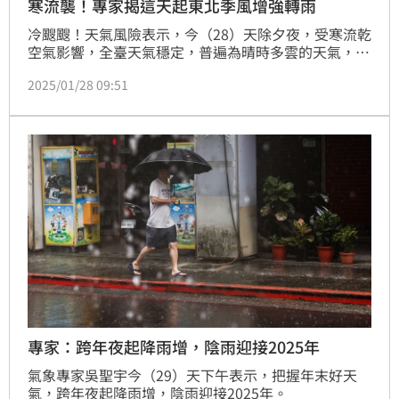
寒流襲！專家揭這天起東北季風增強轉雨
冷颼颼！天氣風險表示，今（28）天除夕夜，受寒流乾
空氣影響，全臺天氣穩定，普遍為晴時多雲的天氣，但
氣溫明顯偏低。預測北部及東部高溫約14-16度，低溫
2025/01/28 09:51
約7-9度；中南部高溫約17-22度，低溫約8-12度。由
於天氣晴朗，加上夜間及清晨輻射冷卻效應顯著，局部
沿海空曠及近山平地可能出現3至6度的極低溫。提醒民
眾，面對嚴寒天氣務必做好保暖措施，特別是家中有老
人、幼童或慢性病患者的家庭，應特別留意，避免低
專家：跨年夜起降雨增，陰雨迎接2025年
氣象專家吳聖宇今（29）天下午表示，把握年末好天
氣，跨年夜起降雨增，陰雨迎接2025年。