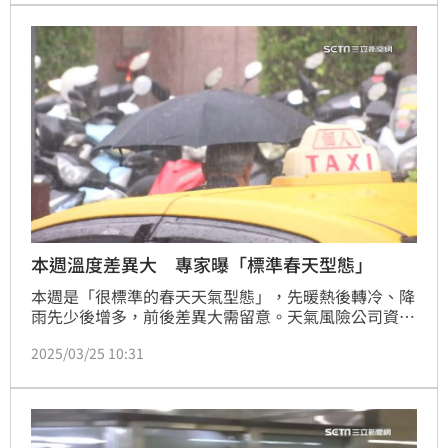
本週溫度差異大 專家曝「標準春天型態」
本週是「很標準的春天天氣型態」，先暖熱後轉冷、降
雨先少後增多，前後差異大需留意。天氣風險公司資深
顧問吳聖宇在臉書粉專《天氣職人-吳聖宇》發文表
2025/03/25 10:31
示，前半週跟後半週不論是在天氣或溫度的差異都很
大，溫度先熱後冷、降雨先少後多，要提醒大家安排活
動要特別注意，並且做好身體健康的維持。