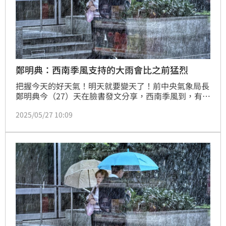
鄭明典：西南季風支持的大雨會比之前猛烈
把握今天的好天氣！明天就要變天了！前中央氣象局長
鄭明典今（27）天在臉書發文分享，西南季風到，有西
南季風支持的大雨，還是會比之前感覺很猛烈的大雨還
2025/05/27 10:09
要大！