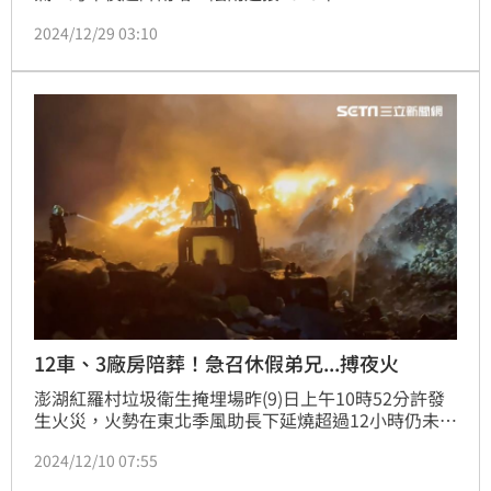
2024/12/29 03:10
12車、3廠房陪葬！急召休假弟兄...搏夜火
澎湖紅羅村垃圾衛生掩埋場昨(9)日上午10時52分許發
生火災，火勢在東北季風助長下延燒超過12小時仍未撲
滅，消防局昨晚緊急召回全島休假中的消防員歸隊，採
2024/12/10 07:55
輪班漏夜灌救。損失慘重，12部垃圾車和機具、3間廠
房全陪葬，目前起火原因不明，研判可能是垃圾堆積產