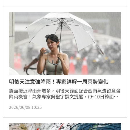
受偏南風與熱對流影響，中南部仍有短暫陣雨，午後山
區亦需防範局部雷雨，因土壤含水量已飽和，民眾應避
免前往山區。展望下週，受季風低壓槽影響，全台天氣
轉趨不穩定，南台灣降雨機率增加，且7月中下旬不排
除有新熱帶擾
明後天注意強降雨！專家詳解一周雨勢變化
鋒面接近降雨漸增多，明後天鋒面配合西南氣流留意強
降雨機會！氣象專家吳聖宇撰文提醒，(9~10日鋒面將
會抵達，西半部、東北部受影響明顯，容易出現短時強
2026/06/08 10:35
降雨，累積雨量可達豪雨等級，中南部山區有機會出現
大豪雨，花東地區受影響相對小一些，但仍有局部大雨
或短時豪雨發生機會。這兩天也預期會是這次鋒面影響
期間降雨最顯著的兩天，提醒大家務必要提早防範準