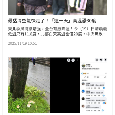
最猛冷空氣快走了！「這一天」高溫恐30度
東北季風持續增強，全台有感降溫！今（19）日清晨最
低溫只有11.8度，北部白天高溫也僅20度。中央氣象署
指出，這波冷空氣將持續影響至後日清晨，隨後氣溫將
2025/11/19 10:51
戲劇性回升，「這一天」將出現一週中的最高溫，飆到
30度，體感如同夏天。