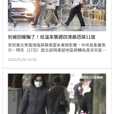
別被回暖騙了！低溫來襲週四清晨恐探11度
受到東北季風增強與華南雲系東移影響，中央氣象署表
示，明天（27日）起北部與東部地區將轉為濕涼天氣，
特別是週一夜間至週三清晨間為降雨最明顯時段，預估
2026/01/26 10:55
大台北山區、基隆北海岸及東北部地區將出現局部較大
雨勢。