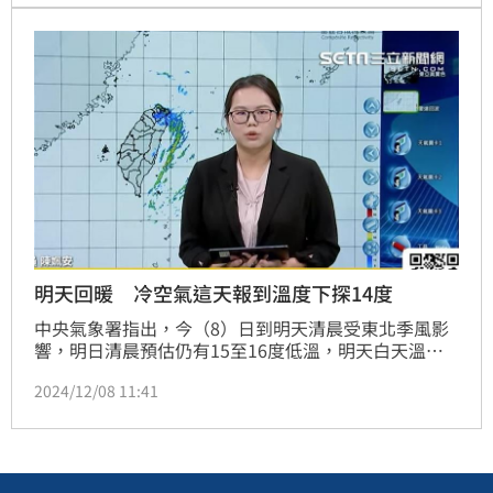
生沼氣引發自燃。
明天回暖 冷空氣這天報到溫度下探14度
中央氣象署指出，今（8）日到明天清晨受東北季風影
響，明日清晨預估仍有15至16度低溫，明天白天溫度
回升持續到週三，週六另一波冷空氣南下，影響最明顯
2024/12/08 11:41
在北部及宜蘭，溫度下探14度，尤其台北達到大陸冷氣
團等級，持續到週末。