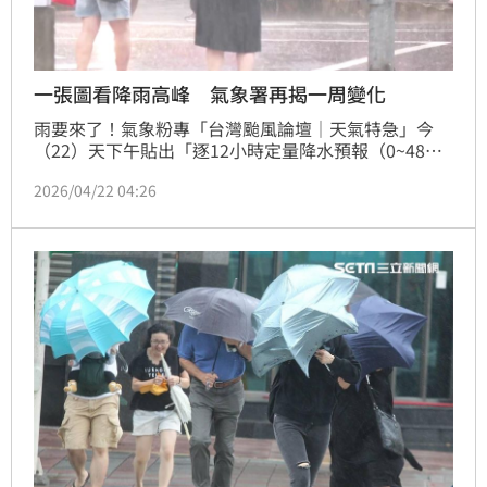
一張圖看降雨高峰 氣象署再揭一周變化
雨要來了！氣象粉專「台灣颱風論壇｜天氣特急」今
（22）天下午貼出「逐12小時定量降水預報（0~48）
圖」指出，鋒面明天報到。明天（23）入夜後至週五
2026/04/22 04:26
（24）白天，是這波鋒面降雨高峰期，全台容易雷陣
雨。