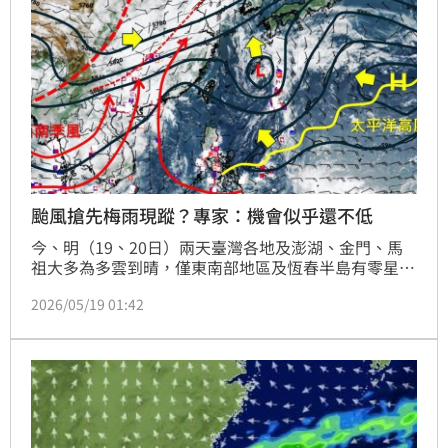
備。
颱風搶先梅雨現蹤？專家：機會似乎還不低
今、明（19、20日）兩天臺灣各地及澎湖、金門、馬
祖大多為多雲到晴，僅東南部地區及恆春半島有零星短
暫陣雨，午後大臺北、東北部地區及其他山區有局部短
2026/05/19 01:42
暫雷陣雨。天氣分析師吳聖宇也透露，5月底之前有機
會開始出現較明顯的梅雨特徵，不過有1可能會拖到5月
底過後到6月初左右。