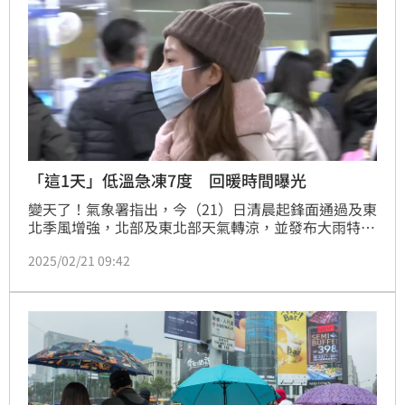
「這1天」低溫急凍7度 回暖時間曝光
變天了！氣象署指出，今（21）日清晨起鋒面通過及東
北季風增強，北部及東北部天氣轉涼，並發布大雨特
報，今日基隆北海岸有局部大雨發生機率。氣象專家賈
2025/02/21 09:42
新興在YouTube頻道《Hsin Hsing Chia》表示，受鋒
面通過及偏強東北季風影響，今天苗栗以北及宜花有局
部短暫雨，午後台中山區及台東亦有零星短暫雨。明日
至下週一，北北基宜有局部短暫雨，桃園亦有零星短暫
雨。