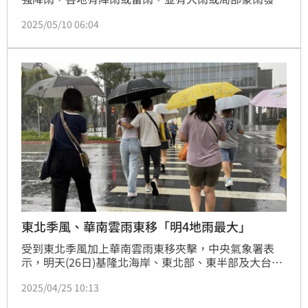
的機率，對流發展旺盛時容易伴隨瞬間大雨、雷擊及強
2025/05/10 06:04
陣風等劇烈天氣現象。氣象署稍早針對16縣市發布豪大
雨特報，提醒民眾注意雷擊、強陣風、低窪地區慎防積
水、山區慎防坍方及落石。
東北季風、華南雲雨東移「明4地雨最大」
受到東北季風加上華南雲雨東移夾擊，中央氣象署表
示，明天(26日)基隆北海岸、東北部、東半部及大台北
山區雨最大，而周日降雨減少，不過下周一又有另一波
2025/04/25 10:13
鋒面通過，雨區再度擴大，全台有降雨機會。