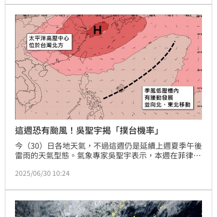
這週恐有颱風！吳聖宇揭「撲台機率」
今（30）日各地天氣，不過這週仍是延續上週夏季午後
雷雨的天氣型態。氣象專家吳聖宇表示，本週在菲律賓
東方到日本南方海面這個區域應該是有機會出現熱帶低
2025/06/30 10:24
壓甚至是颱風，尤其後半週的機會較高，系統形成之後
往北、東北發展的可能性較大，也就是大致會沿著季風
低壓槽南側強勢的西南季風氣流向北到東北方向移動。