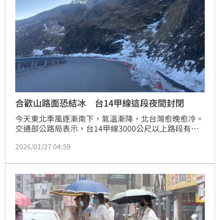
合歡山路面恐結冰 台14甲線這段夜間封閉
今天東北季風逐漸南下，氣溫漸降，北台灣愈晚愈冷。
交通部公路局表示，台14甲線3000公尺以上路段有路
面結冰機率，台14甲線18至41.5公里處，下午5時至明
2026/01/27 04:59
天上午8時預警封閉。