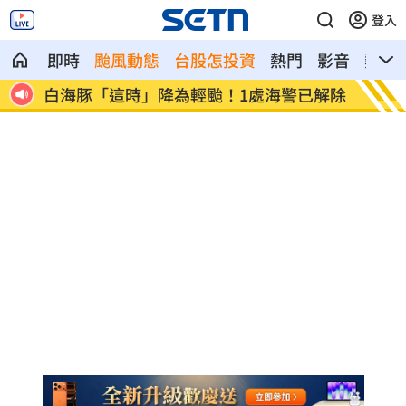
登入
即時
颱風動態
台股怎投資
熱門
影音
熱搜
已解除
姜厚任女友引話題 醫曝：可能是幻謊者
受惠A