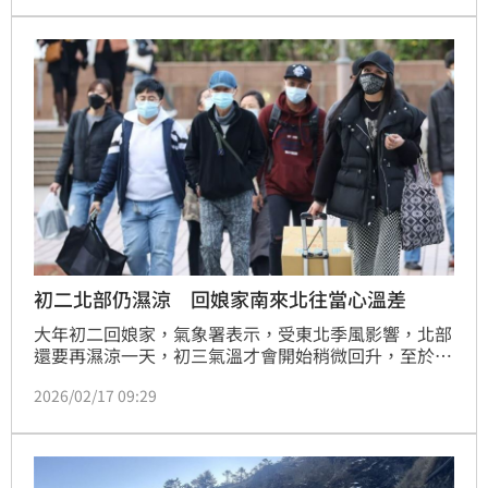
鋒面通過，且會一路延續到週末。
初二北部仍濕涼 回娘家南來北往當心溫差
大年初二回娘家，氣象署表示，受東北季風影響，北部
還要再濕涼一天，初三氣溫才會開始稍微回升，至於中
南部民眾則要當心日夜溫差大，早出晚歸及南來北往記
2026/02/17 09:29
得適時調整衣物。