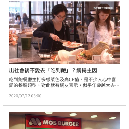
出社會後不愛去「吃到飽」？網揭主因
吃到飽餐廳主打多樣菜色及高CP值，是不少人心中喜
愛的餐廳類型，對此就有網友表示，似乎年齡越大去吃
到飽餐廳的CP值就越低，因此好奇發問大家「幾歲開
2020/07/12 03:00
始不喜歡吃吃到飽？」貼文一出立刻引發熱議，不少人
直言：「發現自己吃不了太多，感覺沒賺反而虧了！」