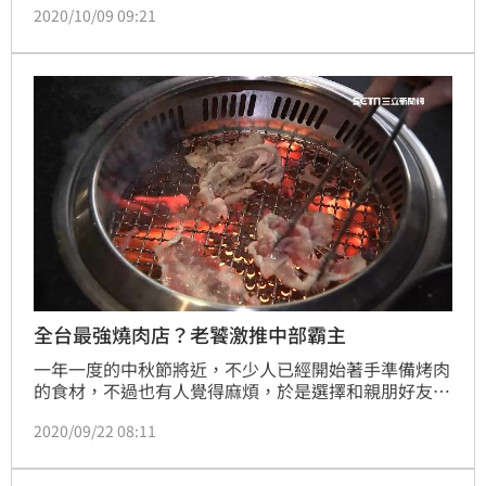
2020/10/09 09:21
有一名網友好奇「吃到飽餐廳的生魚片跟單點生魚片差
在哪？」貼文一出後，引起熱烈討論，網友答案竟一面
倒。
全台最強燒肉店？老饕激推中部霸主
一年一度的中秋節將近，不少人已經開始著手準備烤肉
的食材，不過也有人覺得麻煩，於是選擇和親朋好友一
起到燒肉店團聚；有網友就表示，台灣北、中、南都有
2020/09/22 08:11
具代表性的燒肉店，便好奇問「燒肉店霸主是誰？」貼
文曝光後隨即引發熱議。