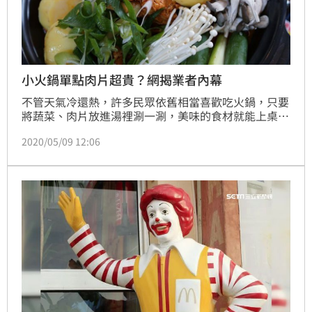
小火鍋單點肉片超貴？網揭業者內幕
不管天氣冷還熱，許多民眾依舊相當喜歡吃火鍋，只要
將蔬菜、肉片放進湯裡涮一涮，美味的食材就能上桌，
不過，近日有網友就好奇詢問，有許多小火鍋店一鍋只
2020/05/09 12:06
要120~130元，但要是單點肉片一份就要60元，貼文一
出立刻引起網友熱議。