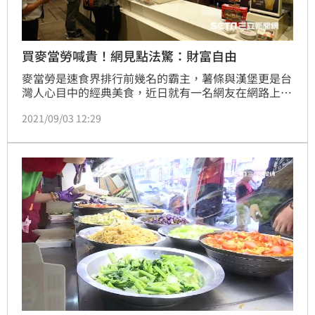
買麥當勞喊貴！網見點法驚：財富自由
麥當勞是速食界排行前幾名的霸主，薯條與漢堡更是台
灣人心目中的經典美食，近日就有一名網友在網路上表
示，他到麥當勞用單點方式消費，結帳金額讓他相當驚
2021/09/03 12:29
訝，直呼：「害我家人給的午餐錢100元都沒有了。」