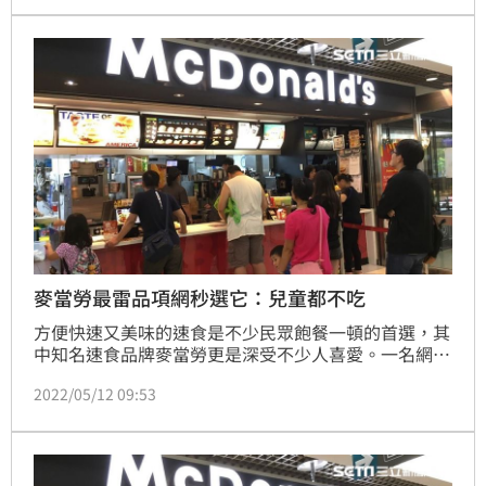
掀起討論。
麥當勞最雷品項網秒選它：兒童都不吃
方便快速又美味的速食是不少民眾飽餐一頓的首選，其
中知名速食品牌麥當勞更是深受不少人喜愛。一名網友
發文詢問，大家最不喜歡麥當勞的什麼餐點，貼文一出
2022/05/12 09:53
立刻引起熱議，其中「這項產品」更是瘋狂被網友點
名，直呼「兒童都不吃！」