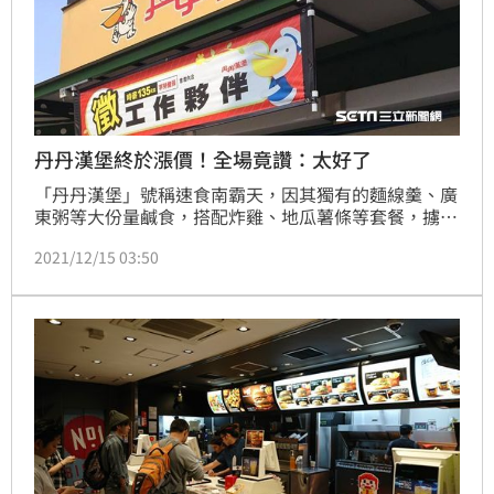
丹丹漢堡終於漲價！全場竟讚：太好了
「丹丹漢堡」號稱速食南霸天，因其獨有的麵線羹、廣
東粥等大份量鹹食，搭配炸雞、地瓜薯條等套餐，擄獲
不少饕客的心，現在更成為外地人造訪南台灣必朝聖的
2021/12/15 03:50
美食據點。不過丹丹漢堡撐了22年，也抵擋不過這波漲
價潮，自12月17日開始，有7套餐價格將調升。