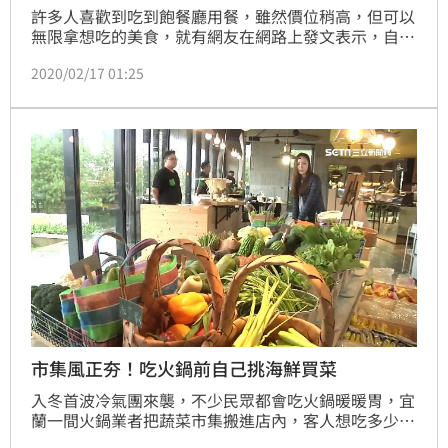
許多人喜歡到吃到飽餐廳用餐，雖然價位稍高，但可以
無限拿想吃的美食，就有網友在網路上發文表示，自己
長大後發現胃口變小，感覺去吃到飽的CP值相對降了
2020/02/17 01:25
下來，且還比同價位的美食品質更低，貼文一出，立刻
引發網友熱議，不少人都認同直呼：「吃過有深度的料
理後就會覺得吃到飽很膚淺！」
市集風正夯！吃火鍋前自己挑海鮮買菜
入冬首波冷氣團來襲，不少民眾都會吃火鍋暖暖胃，宜
蘭一間火鍋業者把蔬菜市集搬進店內，客人想吃多少還
可以指定份量現洗現切，新鮮看得見，甚至還有生食級