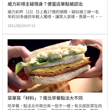
威力彩得主疑現身？便當店單點被認出
威力彩昨（23）日上看27億的頭獎，疑似被三峽一名
年約30多歲的年輕人獨得，讓眾人哀嚎、羨慕一片，網
路上也掀起不少話題。對此，PTT一名網友就自爆，說
2021/08/24 07:12
他遇到疑似頭獎的得主，因為對方竟然在便當店「單
點」2份要價70元的烤肉。
菜單寫「材料」？南北早餐點法大不同
吃早餐，點法北中南也有一些不一樣。有北部民眾在肉