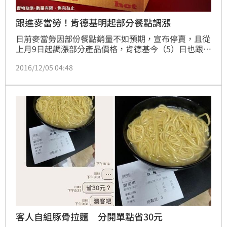
跟進麥當勞！肯德基明起部分餐點調漲
日前麥當勞因部份餐點銷量不如預期，宣布停賣，且從
上月9日起調漲部分產品價格，肯德基今（5）日也跟進
喊漲，宣布明日起漢堡、蛋撻類將調漲售價。
2016/12/05 04:48
客人自組豚骨拉麵 分開單點省30元