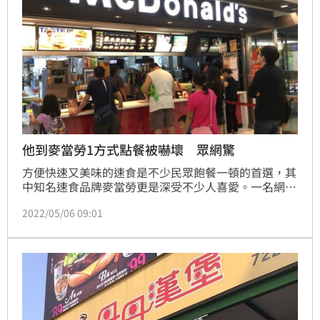
他到麥當勞1方式點餐被嚇壞 眾網驚
方便快速又美味的速食是不少民眾飽餐一頓的首選，其
中知名速食品牌麥當勞更是深受不少人喜愛。一名網友
發文表示，自己去麥當勞用單點的方式點餐，沒想到結
2022/05/06 09:01
帳金額出爐卻讓他驚呆，直呼「害我家人給的午餐錢
100元都沒有了」貼文一出也立刻引起網友熱議。