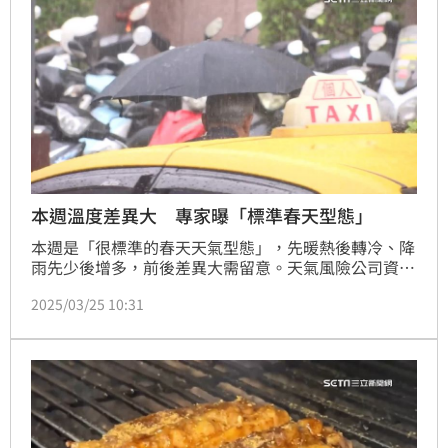
本週溫度差異大 專家曝「標準春天型態」
本週是「很標準的春天天氣型態」，先暖熱後轉冷、降
雨先少後增多，前後差異大需留意。天氣風險公司資深
顧問吳聖宇在臉書粉專《天氣職人-吳聖宇》發文表
2025/03/25 10:31
示，前半週跟後半週不論是在天氣或溫度的差異都很
大，溫度先熱後冷、降雨先少後多，要提醒大家安排活
動要特別注意，並且做好身體健康的維持。