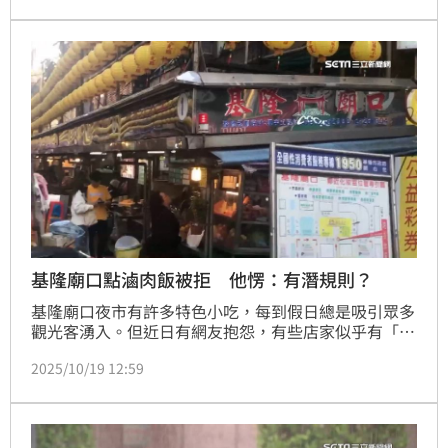
基隆廟口點滷肉飯被拒 他愣：有潛規則？
基隆廟口夜市有許多特色小吃，每到假日總是吸引眾多
觀光客湧入。但近日有網友抱怨，有些店家似乎有「潛
規則」，只要單點滷肉飯都會被拒絕。文章曝光掀起討
2025/10/19 12:59
論，意外釣出不少苦主，「對！我也遇過！」