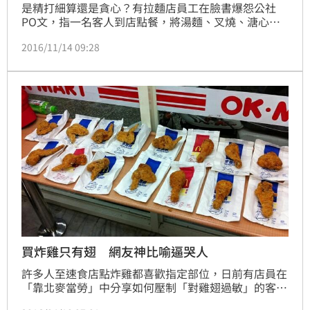
是精打細算還是貪心？有拉麵店員工在臉書爆怨公社
PO文，指一名客人到店點餐，將湯麵、叉燒、溏心蛋
「分開單點」，只花90元就組成一碗原價120元的豚骨
2016/11/14 09:28
拉麵，貼文也引發網友正反討論。
買炸雞只有翅 網友神比喻逼哭人
許多人至速食店點炸雞都喜歡指定部位，日前有店員在
「靠北麥當勞」中分享如何壓制「對雞翅過敏」的客人
引起熱議，網友更在PTT上討論麥當勞單點炸雞「拿到