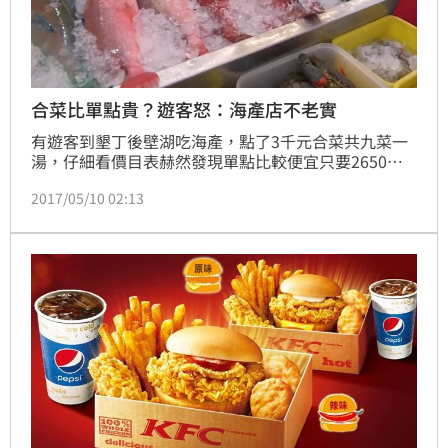
合菜比單點貴？遊客怒：海產店不老實
有遊客到墾丁後壁湖吃海產，點了3千元合菜共九菜一
湯，仔細看價目表赫然發現單點比較便宜只要2650
元，跟店家反映後，沒想到店員回答多收的幾百塊錢就
2017/05/10 02:13
當做給廚師員工的零用錢，遊客傻眼改成單點，問題來
了，單點的鸚哥魚一開始說時價500元，結帳變成以斤
計價要收900元，不僅如此，點的生蠔送上桌已經蒸
熟，氣得PO網控訴業者不老實！