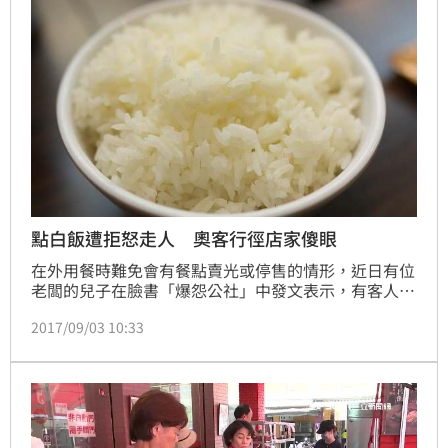
點白飯遭拒怒走人 奧客行徑店家傻眼
在外用餐時難免會有餐點賣光或停售的情形，近日有位
老闆的兒子在臉書「爆怨公社」中發文表示，有客人光
顧爸爸的牛肉麵店，卻因為店內沒單賣白飯，氣得連已
2017/09/03 10:33
煮好的其他料理都拒吃，直接離開店內，讓全家人超傻
眼。