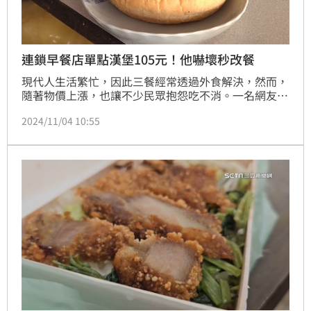
連鎖早餐店單點漢堡105元！他嚇壞秒改餐
現代人生活繁忙，因此三餐經常透過外食解決，然而，
隨著物價上漲，也讓不少民眾抱怨吃不消。一名網友在
社群平台發文表示，近日到知名連鎖早餐店單點漢堡，
2024/11/04 10:55
沒想到結帳時聽到價格瞬間嚇壞，忍不住詢問店員「來
得及改餐嗎？」貼文一出立刻引起網友熱議。