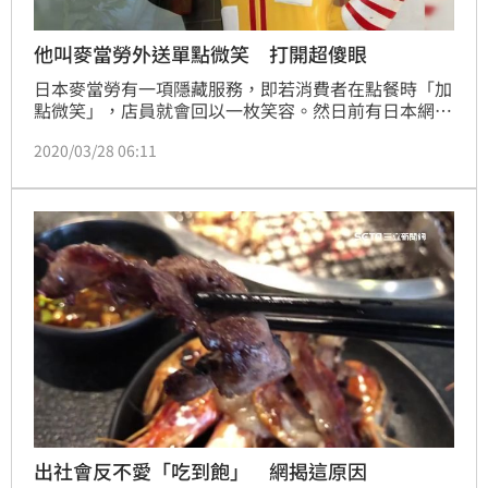
他叫麥當勞外送單點微笑 打開超傻眼
日本麥當勞有一項隱藏服務，即若消費者在點餐時「加
點微笑」，店員就會回以一枚笑容。然日前有日本網友
就發現，麥當勞在外送平台UberEats上也提供了這服
2020/03/28 06:11
務選項，於是好奇地進行了實測，但其並未購買任何餐
點、僅單點微笑；不久後外送員抵達，一份微笑的內容
曝光後讓數萬網友笑翻。（許珮絨報導）
出社會反不愛「吃到飽」 網揭這原因