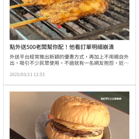
點外送500老闆幫你配！他看訂單明細崩潰
外送平台經常推出新穎的優惠方式，再加上不用親自外
出，吸引不少民眾使用。不過就有一名網友抱怨，近期
他使用外送軟體時，點了串燒店的500元「獨家套
2025/03/11 12:53
餐」，店家敘述的備註欄寫著「保證價值超過你付出的
每一分」，怎料他收到後卻傻眼直呼「早知道就單點
了」。