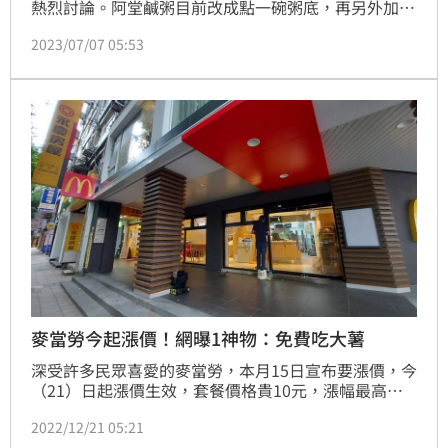
熱烈討論。阿堂鹹粥目前改成點一碗粥底，再另外加想
要的材料，以原本的魚肚鹹粥260元為例，現在改為單
2023/07/07 05:53
點鹹粥180元+魚肚120元，等於魚肚粥變相飆到300元
價格，讓不少饕客怒喊拒吃。對此，阿堂鹹粥老闆第一
時拒絕受訪，如今臉書粉專解釋改菜單原因了。
麥當勞今起漲價！網曝1神物：免費吃大薯
深受許多民眾喜愛的麥當勞，本月15日宣布要漲價，今
（21）日起漲價生效，套餐價格貴10元，漲幅最高
24%。對此，有網友日前在網路上分享「破解點餐
2022/12/21 05:21
法」，就連員工也認證「這樣做確實等於沒漲價」意外