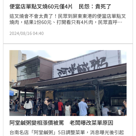
便當店單點叉燒60元僅4片 民怨：貴死了
這叉燒會不會太貴了！民眾到屏東東港的便當店單點叉
燒肉，結果1份60元、打開看只有4片肉，民眾直呼
「貴得要死」。這間便當店一個叉燒便當95元，有肉有
2024/08/16 04:40
菜還有飯，但是單點只有4片肉、價格60元。店家回
應，現在豬肉價格高，單點確實比較貴，如果是他建議
會單點別的，而不是叉燒肉。
阿堂鹹粥變相漲價被罵 老闆曝改菜單原因
台南名店「阿堂鹹粥」5日調整菜單，消息曝光後引起