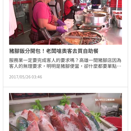
豬腳飯分開包！老闆嗆奧客去買自助餐
服務業一定要完成客人的要求嗎？高雄一間豬腳店因為
客人的無理要求，明明是豬腳便當，卻什麼都要單點，
白飯要單點、豬腳筍乾都要單點、就連湯汁還要另外打
2017/05/26 03:46
包，讓老闆怒氣在粉絲專頁錄影痛批奧客，強調如果有
特殊需求，想要自由搭配請到自助餐店消費。