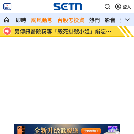
登入
即時
颱風動態
台股怎投資
熱門
影音
熱搜
忘吃
晚飯煮太慢！婦遭小叔斬首 頭掛樹上示警
消失1