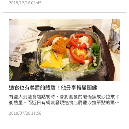
2018/12/16 03:45
的干貝以及手掌大生蠔。
速食也有尊爵的體驗！他分享轉變關鍵
有些人到速食店點餐時，會將套餐的薯條換成沙拉來平
衡熱量。而近日有網友發現速食店脆雞沙拉單點的驚人
價格後，讓他瞬間感受到整間店的氛圍提升，同時也悟
2018/07/26 11:58
出了許多人生的方向與哲理。