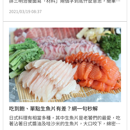
排三明治後面寫「材料」兩個字到底什麼意思，簡單來
說就是不要漢堡皮、不要吐司，只要裡面的肉和蛋或
2021/03/19 08:37
菜，實際街訪中南部的朋友還真的沒聽過，他們不叫材
料，而是叫單點。
吃到飽、單點生魚片有差？網一句秒解
日式料理有相當多種，其中生魚片是老饕們的最愛，吃
著沾著日式醬油及哇沙米的生魚片，大口咬下，綿密的
口感在嘴裡散發出來，新鮮的滋味讓不少人愛不釋手。