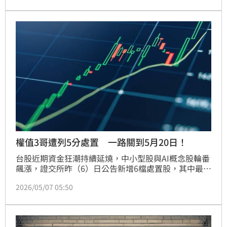
期資金大量流向低價股與題材股，不少個股短線漲幅驚
人，因此遭主管機關祭出分盤交易措施降溫。
權值3哥遭列5分處置 一路關到5月20日！
台股近期資金狂潮持續延燒，中小型股與AI概念股輪番
飆漲，證交所昨（6）日公告新增6檔處置股，其中最受
市場矚目的，就是權值3哥聯發科（2454）也首度遭列
2026/05/07 05:50
入「抓去關」名單，成為處置交易制度上，罕見市值超
過5.5兆元的大型權值股遭處置案例，引發市場熱議。
根據公告，6檔個股處置期間自今（7）日起一路關到5
月20日，其中4檔採5分鐘人工撮合、2檔則升級為20分