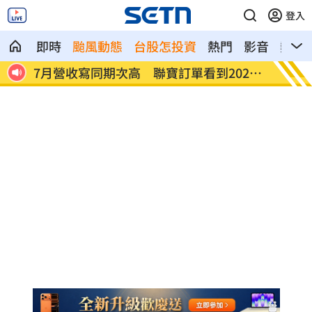
登入
即時
颱風動態
台股怎投資
熱門
影音
熱搜
才回穩
7月營收寫同期次高 聯寶訂單看到2027
台股收
年
展