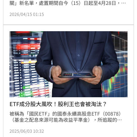
關」新名單，處置期間自今（15）日起至4月28日，其
中位速（3508）因交易異常最為嚴重，遭列分盤交
2026/04/15 01:15
易、每25分鐘撮合一次，為本波處置最嚴格標的；市場
短線投機氣氛降溫，投資人對高波動個股轉趨保守。
ETF成分股大風吹！股利王也會被淘汰？
被稱為「國民ETF」的國泰永續高股息ETF（00878）
（基金之配息來源可能為收益平準金），所追蹤的
「MSCI台灣ESG永續高股息精選30指數」已於6月2日
2025/06/03 10:32
開盤前完成最新一輪的例行半年度成分股調整。此次調