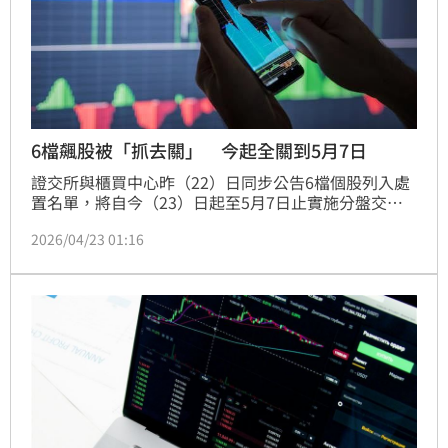
6檔飆股被「抓去關」 今起全關到5月7日
證交所與櫃買中心昨（22）日同步公告6檔個股列入處
置名單，將自今（23）日起至5月7日止實施分盤交
易，其中多檔個股短線漲幅動輒超過30%甚至翻倍，引
2026/04/23 01:16
發主管機關出手降溫。