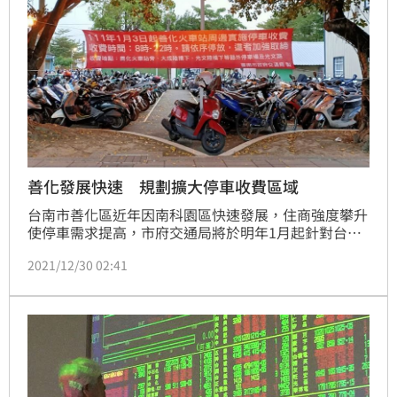
善化發展快速 規劃擴大停車收費區域
台南市善化區近年因南科園區快速發展，住商強度攀升
使停車需求提高，市府交通局將於明年1月起針對台鐵
南科車站、善化車站周邊停車場及L、M特區路邊停車
2021/12/30 02:41
格實施收費管理。