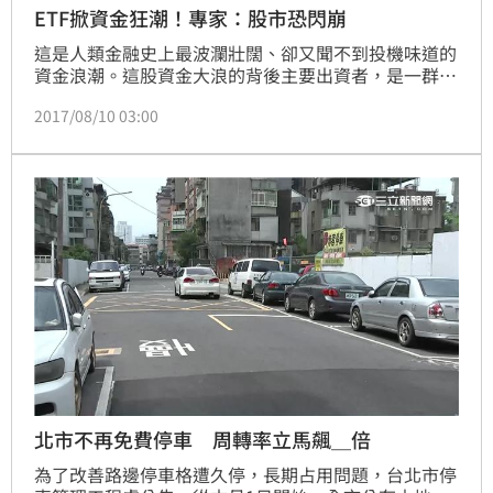
ETF掀資金狂潮！專家：股市恐閃崩
這是人類金融史上最波瀾壯闊、卻又聞不到投機味道的
資金浪潮。這股資金大浪的背後主要出資者，是一群謹
慎保守的理財族，只想圖個合理安穩的報酬。但這群在
2017/08/10 03:00
金融市場裡看似與世無爭的無害羊群，卻意外成為許多
華爾街大鱷眼裡最危險、最具破壞力，而且是金融史上
從未見過的變形巨獸。
北市不再免費停車 周轉率立馬飆＿倍
為了改善路邊停車格遭久停，長期占用問題，台北市停