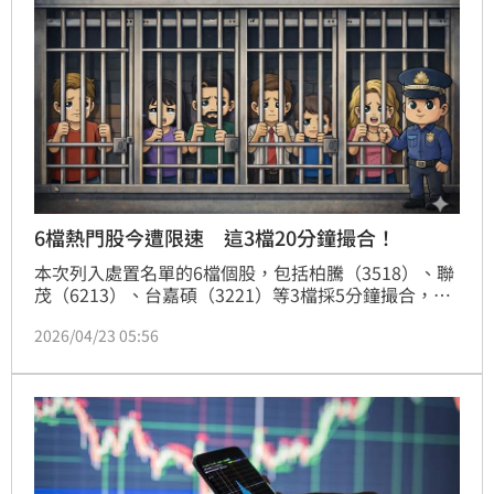
鐘撮合。
6檔熱門股今遭限速 這3檔20分鐘撮合！
本次列入處置名單的6檔個股，包括柏騰（3518）、聯
茂（6213）、台嘉碩（3221）等3檔採5分鐘撮合，而
泰谷（3339）、誠美材（4960）、千附精密（6829）
2026/04/23 05:56
則採20分鐘撮合，其中誠美材因已在處置期間，遭延長
至5月7日，成為本波「關最久」的個股。證交所與櫃買
中心昨（22）日公告6檔個股列入處置名單，將自今
（23）日起至5月7日止實施分盤交易，其中多檔個股
短線漲幅動輒超過30%，引發主管機關出手降溫。