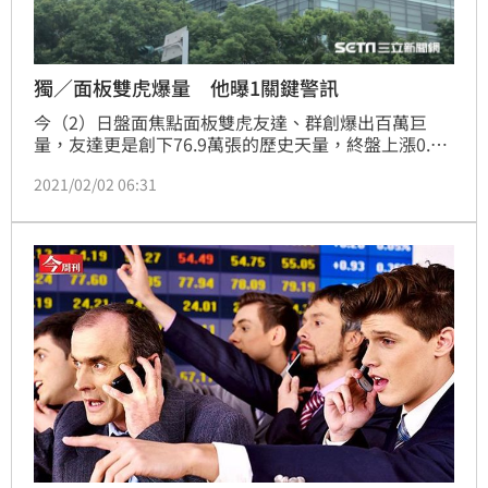
獨／面板雙虎爆量 他曝1關鍵警訊
今（2）日盤面焦點面板雙虎友達、群創爆出百萬巨
量，友達更是創下76.9萬張的歷史天量，終盤上漲0.6
元，漲幅3.79%，收在16.45元。而群創也有40.4萬張
2021/02/02 06:31
成交量，終盤上漲0.35元，漲幅2.55%，收在14.05
元。萬寶投顧總監蔡明彰表示，投資人想抱面板股過年
應該可以，但假如未來日成交量超過100萬張，單日周
轉率就會超過10%，那就代表過熱了。（記者：戴玉翔
報導）