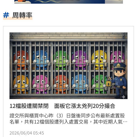
周轉率
12檔股遭關禁閉 面板它漲太兇列20分撮合
證交所與櫃買中心昨（3）日盤後同步公布最新處置股
名單，共有12檔個股遭列入處置交易，其中近期人氣爆
棚的面板股群創（3481）與彩晶（6116）雙雙入列，
2026/06/04 05:45
處置期間自6月4日起至6月17日止。市場人士指出，近