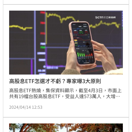
整新增三檔成分股，分別為中租-KY（5871）、可成
（2474）及萬海（2615），而遭剔除的則是台泥
（1101）、永豐金（2890）與第一金（2892）。
高股息ETF怎選才不虧？專家曝3大原則
高股息ETF熱燒，集保資料顯示，截至4月3日，市面上
共有19檔台股高股息ETF，受益人達573萬人，大增
177.7萬人，規模從新台幣8597億元爆衝到1.2兆元，其
2024/04/14 12:53
中成立近4年的「國民ETF」國泰永續高股息（00878）
受益人數已達122.5萬，法人表示，若以長期存股為目
標的話，應該留意不同高股息ETF的特性跟屬性，因為
長期來說抱得住、抱得久，比短線報酬來得更重要。
（記者：王翊綺）