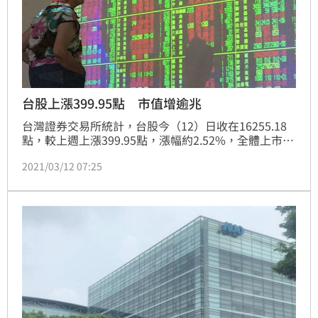
台股上漲399.95點 市值增逾兆
台灣證券交易所統計，台股今（12）日收在16255.18
點，較上週上漲399.95點，漲幅約2.52%，全體上市公
司總市值為新台幣49兆5622.22 億元，較上週增加1兆
2021/03/12 07:25
2125.06億元，增幅約2.51%。