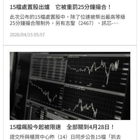
15檔處置股出爐 它被重罰25分鐘撮合！
此次公布的15檔處置股中，除了位速被祭出最高等級
25分鐘撮合限制外，另有志聖（2467）、訊芯-
KY（6451）、瑞軒（2489）、鼎元（2426）、一詮
2026/04/15 05:57
（2486）、環宇-KY(4991)等6檔個股，皆採20分鐘撮
合一次；綠河-KY（8444）則為10分鐘撮合，其餘包括
禾伸堂（3026）、聯友金屬-創（7610）、尖點
（8021）、駿吉-KY（1591）、光環（3234）、頎邦
（4167）、巨漢（6903）等，則維持5分鐘撮合機制。
15檔飆股今起被限速 全部關到4月28日！
證交所與櫃買中心昨（14）日同步公告15檔「抓去