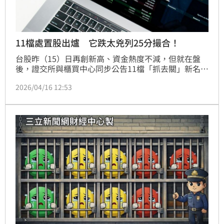
11檔處置股出爐 它跌太兇列25分撮合！
台股昨（15）日再創新高、資金熱度不減，但就在盤
後，證交所與櫃買中心同步公告11檔「抓去關」新名
單，處置期間自今（16）日起至4月29日。其中PCB飆
2026/04/16 12:53
股大量（3167）與綠能股森崴能源（6806）皆遭延長
處置，大量更在二度延長下，累計至少被關16個交易
日，成為本波受矚目的「關最久學長」，市場追價氣氛
明顯降溫。