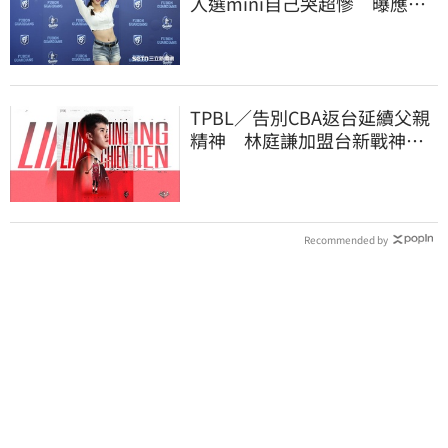
入選mini自己哭超慘 曝應援
練到失眠
TPBL／告別CBA返台延續父親
精神 林庭謙加盟台新戰神！
簽下複數年約
Recommended by