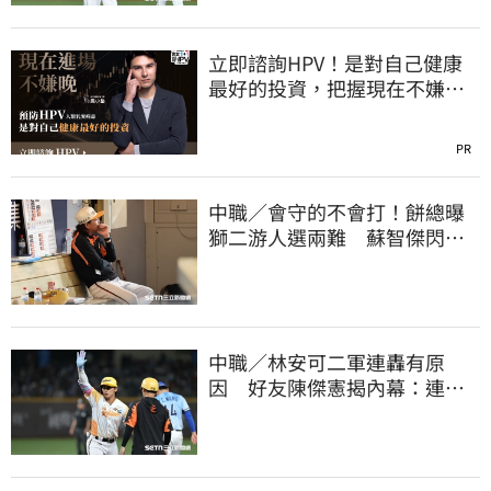
立即諮詢HPV！是對自己健康
最好的投資，把握現在不嫌
晚！
PR
中職／會守的不會打！餅總曝
獅二游人選兩難 蘇智傑閃到
腰最快下週歸隊
中職／林安可二軍連轟有原
因 好友陳傑憲揭內幕：連天
才都願意調整