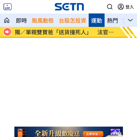
登入
即時
颱風動態
台股怎投資
運動
熱門
影音
官開
蔣萬安4年前嗆陳時中！網瘋朝聖舊文開酸
史上三
評