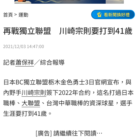
首頁
運動
看新聞換好禮
再戰獨立聯盟 川崎宗則要打到41歲
2021/12/03 14:47:00
記者
蕭保祥
／綜合報導
日本BC獨立聯盟栃木金色勇士3日官網宣布，與
內野手
川崎宗則
簽下2022年合約，這名打過日本
職棒、
大聯盟
、台灣中華職棒的資深球星，選手
生涯要打到41歲。
[廣告] 請繼續往下閱讀…