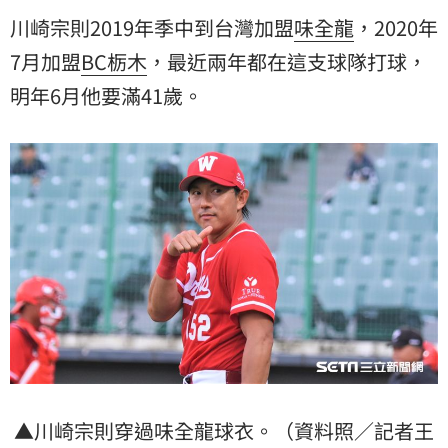
川崎宗則2019年季中到台灣加盟
味全龍
，2020年
7月加盟
BC栃木
，最近兩年都在這支球隊打球，
明年6月他要滿41歲。
▲川崎宗則穿過味全龍球衣。（資料照／記者王