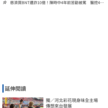
慈濟買BNT遭詐10億！陳時中4年前苦勸被罵 醫挖4年
前貼文：藍白全翻車
延伸閱讀
獨／河北彩花現身味全主場　
傳想來台發展