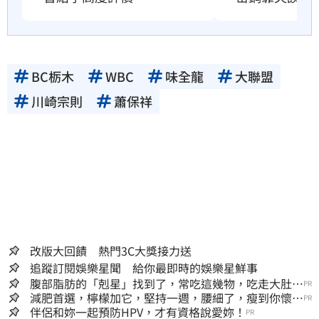
BC栃木
WBC
味全龍
大聯盟
川崎宗則
蕭保祥
改版大回饋 熱門3C大獎接力送
追蹤訂閱娛樂星聞 給你最即時的娛樂星鮮事
腹部脂肪的「剋星」找到了，常吃這幾物，吃走大肚
PR
囊，瘦出小蠻腰
減肥首選，檸檬加它，堅持一週，腰細了，瘦到你懷疑
PR
人生
伴侶和妳一起預防HPV，才有資格說愛妳！
PR