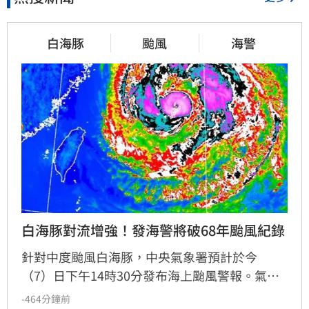
白海豚
颱風
海警
白海豚對流增強！發海警將破68年颱風紀錄
針對中度颱風白海豚，中央氣象署預計於今
（7）日下午14時30分發布海上颱風警報。氣象
粉專「觀氣象看天氣」指出，白海豚在進入沖繩
-464分鐘前