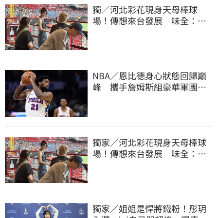
獨／河北彩花現身天母棒球
場！傳想來台發展 味全：歡
迎各界人士進場
NBA／恩比德身心狀態回歸巔
峰 攜手詹姆斯組豪華軍團！
力拚新賽季奪冠
獨家／河北彩花現身天母棒球
場！傳想來台發展 味全：歡
迎各界人士進場
獨家／姐姐是悍將鐵粉！彤玥