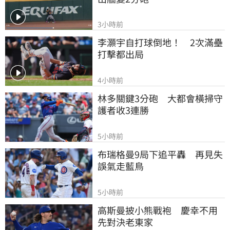
3小時前
李灝宇自打球倒地！　2次滿壘
打擊都出局
4小時前
林多關鍵3分砲　大都會橫掃守
護者收3連勝
5小時前
布瑞格曼9局下追平轟　再見失
誤氣走藍鳥
5小時前
高斯曼披小熊戰袍　慶幸不用
先對決老東家