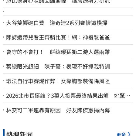
恩比德身心狀態回歸巔峰 攜詹姆斯力拚冠
大谷雙響砲白費 道奇連2系列賽慘遭橫掃
陳詩媛帶兒看王齊麟比賽！網：神複製爸爸
會守的不會打！ 餅總曝猛獅二游人選兩難
葉總眼光超細 陳子豪：表現不好抓我特訓
環法自行車賽爆作弊！女靠胸部裝備降風阻
2026北市長挺誰？3萬人投票最終結果出爐 她驚
喊：蔣萬安真該緊張了
林安可二軍連轟有原因 好友陳傑憲揭內幕
熱搜新聞
更多