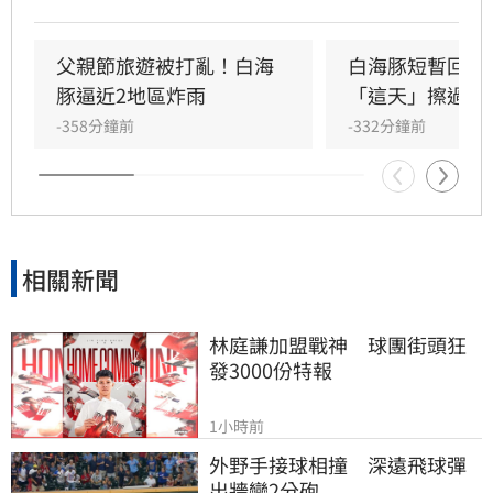
附近海域後快速重整增強，預計週末影響最劇。
此颱風也將打破1983年艾倫颱風紀錄，成為1958
年有完整資料以來，最東端生成卻發布警報的特
父親節旅遊被打亂！白海
白海豚短暫回血
殊案例。
豚逼近2地區炸雨
「這天」擦過台
-358分鐘前
-332分鐘前
相關新聞
林庭謙加盟戰神　球團街頭狂
發3000份特報
1小時前
外野手接球相撞　深遠飛球彈
出牆變2分砲