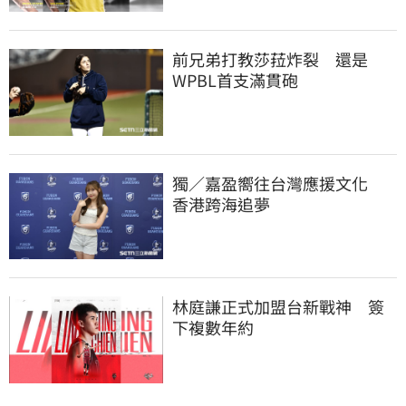
前兄弟打教莎菈炸裂　還是
WPBL首支滿貫砲
獨／嘉盈嚮往台灣應援文化　
香港跨海追夢
林庭謙正式加盟台新戰神　簽
下複數年約