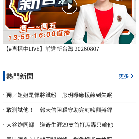
【#直播中LIVE】前進新台灣 20260807
熱門新聞
更多
獨／姐姐是悍將鐵粉 彤玥曝應援練到失眠
敢測試他！ 郭天信阻殺守助完封嗨翻蔣銲
大谷炸同鄉 道奇生涯29支首打席轟只輸他