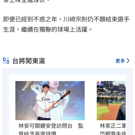
即便已經到不惑之年，川崎宗則仍不願結束選手
生涯，繼續在獨聯的球場上活躍。
台將闖東瀛
更多
林安可關鍵安登訪問台　監
林家正二軍敲
督給予高度評價
岱鋼靠失誤上