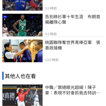
5小時前
告別綠衫軍十年生涯　布朗首
揭離隊心聲
5小時前
桃園聯隊奪世界青棒亞軍　張
善政接機
13小時前
其他人也在看
中職／葉總眼光超細！陳子
豪：表現不好會抓我去特訓
手感回升更要多練