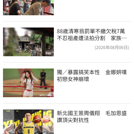
88歲清寒翁罰單不繳欠稅7萬
不忍祖產遭法拍分割 家族按
月代繳償債
(2026年08月06日)
獨／暴露搞笑本性　金娜妍嘆
初戀女神崩壞
新北國王簽周儀翔　毛加恩盛
讚頂尖對抗性