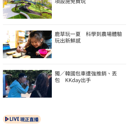
項設施免費玩
鹿草玩一夏　科學到農場體驗
玩出新鮮感
獨／韓國包車遭強推銷、丟
包　KKday出手
現正直播