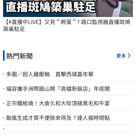
【#直播中LIVE】又見＂孵蛋＂? 路口監視器直播斑鳩
築巢駐足
熱門新聞
更多
多圖／超人雞壓軸 直擊西城嘉年華
福容攜手洲際圓山開「高檔新飯店」年底開
正宗鐵板燒！大倉久和大啖頂級黑毛和牛宴
颱風生成才買不便險來得及？達人揭時間點