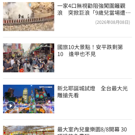
一家4口無視勸阻強闖圍籬觀
浪 突掀巨浪「9歲兒當場遭捲
入海」
(2026年08月08日)
國旅10大景點！安平跌剩第
10　逢甲也不見
新北耶誕城試燈　全台最大光
雕搶先看
最大室內兒童樂園8/8開幕 30