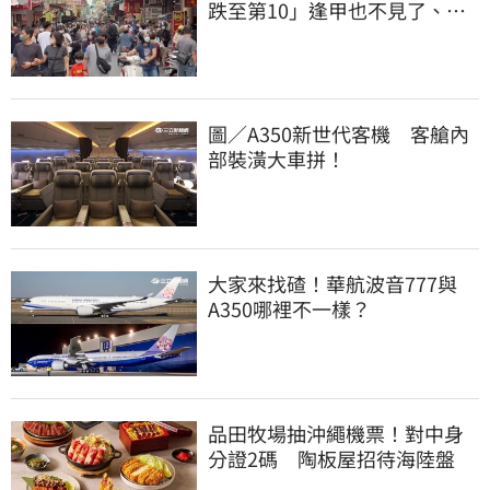
跌至第10」逢甲也不見了、新
北1景點穩居冠
圖／A350新世代客機 客艙內
部裝潢大車拼！
大家來找碴！華航波音777與
A350哪裡不一樣？
品田牧場抽沖繩機票！對中身
分證2碼 陶板屋招待海陸盤