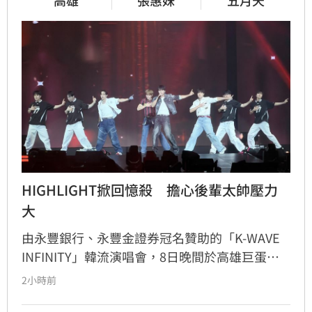
高雄
張惠妹
五月天
HIGHLIGHT掀回憶殺　擔心後輩太帥壓力
大
由永豐銀行、永豐金證券冠名贊助的「K-WAVE 
INFINITY」韓流演唱會，8日晚間於高雄巨蛋熱
力開唱，集結NEWBEAT、FLARE U、CRAVITY、
2小時前
Apink及HIGHLIGHT五組人氣韓星，從新生代團