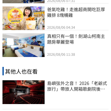
2026/08/06 07:31
爸氣吃雞！走進超商開吃巨厚
雞排 8塊桶雞
2026/08/06 04:34
真相只有一個！劍湖山柯南主
題房華麗登場
2026/08/06 11:38
其他人也在看
島嶼弦外之音！ 2026「老爺式
旅行」帶旅人開箱歌劇院後
台、探地下舞廳