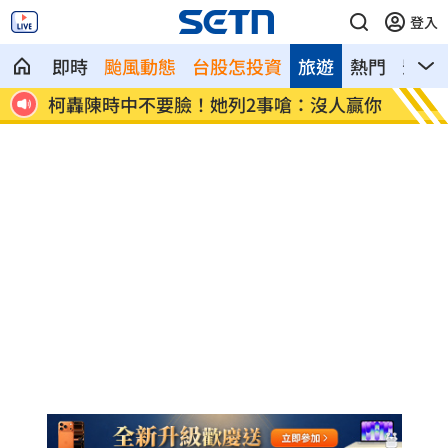
登入
即時
颱風動態
台股怎投資
旅遊
熱門
影音
柯轟陳時中不要臉！她列2事嗆：沒人贏你
白海豚
報