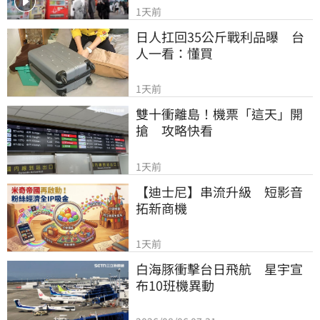
1天前
日人扛回35公斤戰利品曝　台
人一看：懂買
1天前
雙十衝離島！機票「這天」開
搶　攻略快看
1天前
【迪士尼】串流升級　短影音
拓新商機
1天前
白海豚衝擊台日飛航　星宇宣
布10班機異動