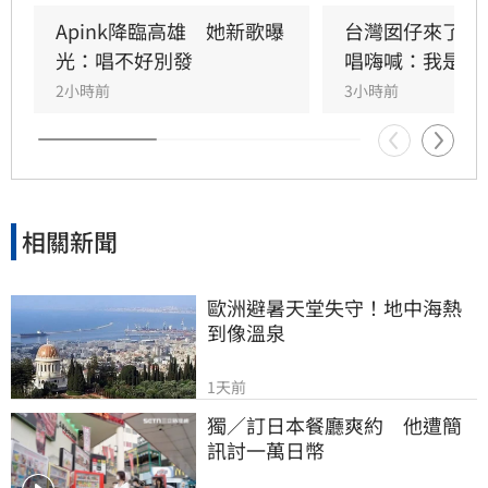
體到韓流經典代表接力登台，滿場粉絲高舉手燈
熱情應援，尖叫與歡呼聲一路未停，最後由
Apink降臨高雄　她新歌曝
台灣囡仔來了　
HIGHLIGHT壓軸接管舞台，將現場氣氛推向最高
光：唱不好別發
唱嗨喊：我是誰
潮。
2小時前
3小時前
相關新聞
歐洲避暑天堂失守！地中海熱
到像溫泉
1天前
獨／訂日本餐廳爽約　他遭簡
訊討一萬日幣