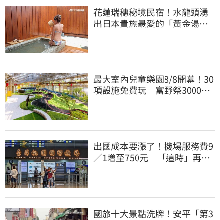
花蓮瑞穗秘境民宿！水龍頭湧
出日本貴族最愛的「黃金湯
泉」
最大室內兒童樂園8/8開幕！30
項設施免費玩 富野祭3000元
親子住房專案
出國成本要漲了！機場服務費9
／1增至750元 「這時」再漲
至1000元
國旅十大景點洗牌！安平「第3