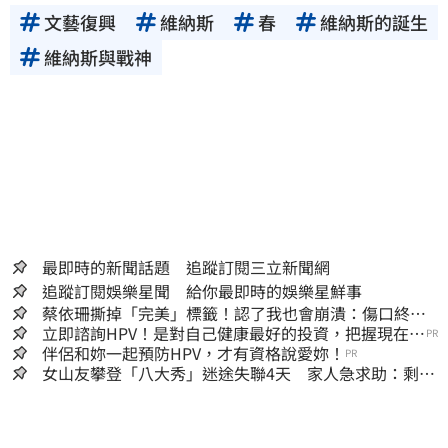
文藝復興
維納斯
春
維納斯的誕生
維納斯與戰神
最即時的新聞話題 追蹤訂閱三立新聞網
追蹤訂閱娛樂星聞 給你最即時的娛樂星鮮事
蔡依珊撕掉「完美」標籤！認了我也會崩潰：傷口終究
會癒合
立即諮詢HPV！是對自己健康最好的投資，把握現在不
PR
嫌晚！
伴侶和妳一起預防HPV，才有資格說愛妳！
PR
女山友攀登「八大秀」迷途失聯4天 家人急求助：剩我
媽還沒找到