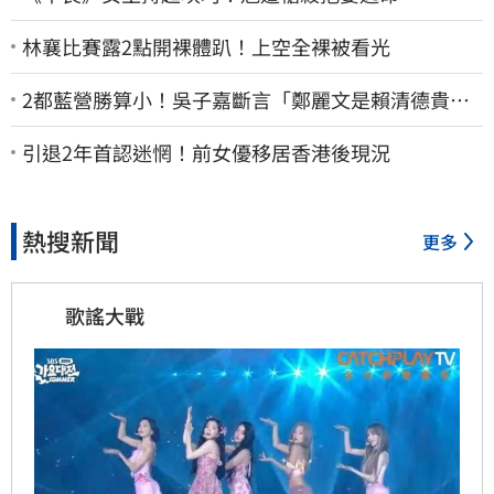
林襄比賽露2點開裸體趴！上空全裸被看光
2都藍營勝算小！吳子嘉斷言「鄭麗文是賴清德貴
人」：保送2028連任總統
引退2年首認迷惘！前女優移居香港後現況
熱搜新聞
更多
歌謠大戰