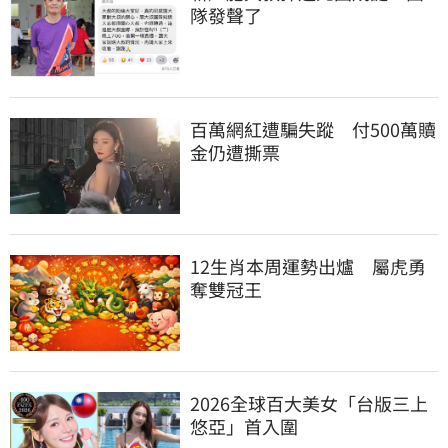
隊發聲了
百萬網紅遭騙失蹤　付500萬贖
金仍遭撕票
12生肖本周運勢出爐　屬虎勇
奪雙冠王
2026全球百大美女「台版三上
悠亞」首入圍