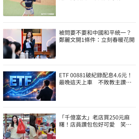
絲這句讓她不放棄
被問要不要和中國和平統一？
鄭麗文開1條件：立刻春暖花開
ETF 00881破紀錄配息4.6元！
最晚這天上車 不敗教主讚：
表現超越0050
「千億富太」老店買250元麻
糬！店員讚包包好可愛 笑
回：我自己做的