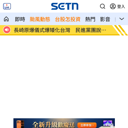
登入
即時
颱風動態
台股怎投資
熱門
影音
熱搜
再
長崎原爆儀式爆矮化台灣 民進黨團說話
財務爆
了