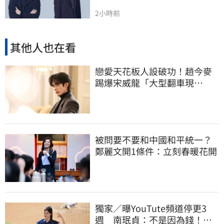
2小時前
其他人也在看
戀愛天花板人設破功！趙今麥
踢爆宋威龍「大型翻車現
場」 本人反應曝光
被問要不要和中國和平統一？
鄭麗文開1條件：立刻春暖花開
獨家／曝YouTute頻道停更3
週 南珉貞：不是因為錢！粉