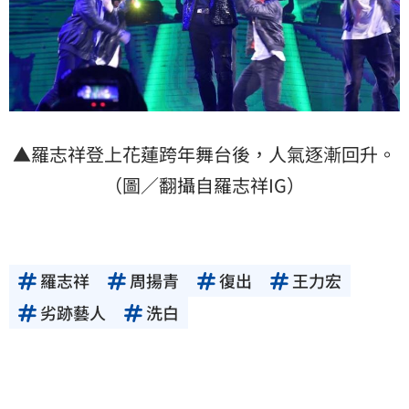
▲羅志祥登上花蓮跨年舞台後，人氣逐漸回升。
（圖／翻攝自羅志祥IG）
羅志祥
周揚青
復出
王力宏
劣跡藝人
洗白