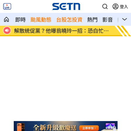
登入
即時
颱風動態
台股怎投資
熱門
影音
熱搜
歲
解散統促黨？他曝翁曉玲一招：恐白忙一
疫苗真
場
聲