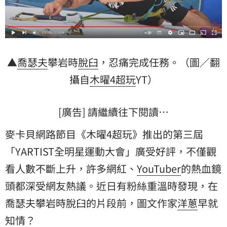
▲
喬瑟夫
攀岩時
脫臼
，忍痛完成任務。（圖／翻
攝自
木曜4超玩
YT）
[廣告] 請繼續往下閱讀…
麥卡貝網路節目《木曜4超玩》推出的第三屆
「YARTIST全明星運動大會」廣受好評，不僅觀
看人數不斷上升，許多網紅、
YouTuber
的熱血鏡
頭都深受網友熱議。近日有粉絲重溫時發現，在
喬瑟夫攀岩時脫臼的片段前，圖文作家
洋蔥
早就
知情？