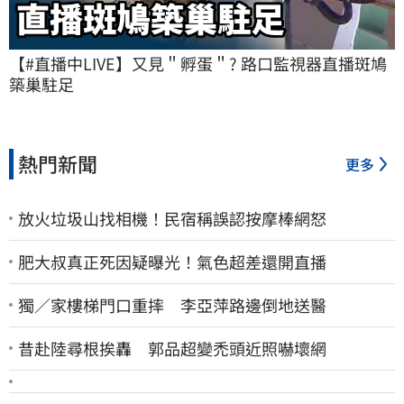
【#直播中LIVE】又見＂孵蛋＂? 路口監視器直播斑鳩
築巢駐足
熱門新聞
更多
放火垃圾山找相機！民宿稱誤認按摩棒網怒
肥大叔真正死因疑曝光！氣色超差還開直播
獨／家樓梯門口重摔 李亞萍路邊倒地送醫
昔赴陸尋根挨轟 郭品超變禿頭近照嚇壞網