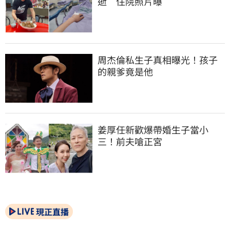
逝　住院照片曝
周杰倫私生子真相曝光！孩子
的親爹竟是他
姜厚任新歡爆帶婚生子當小
三！前夫嗆正宮
現正直播