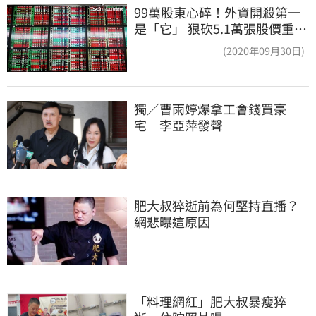
99萬股東心碎！外資開殺第一
是「它」 狠砍5.1萬張股價重挫
近5%
(2020年09月30日)
獨／曹雨婷爆拿工會錢買豪
宅　李亞萍發聲
肥大叔猝逝前為何堅持直播？
網悲曝這原因
「料理網紅」肥大叔暴瘦猝