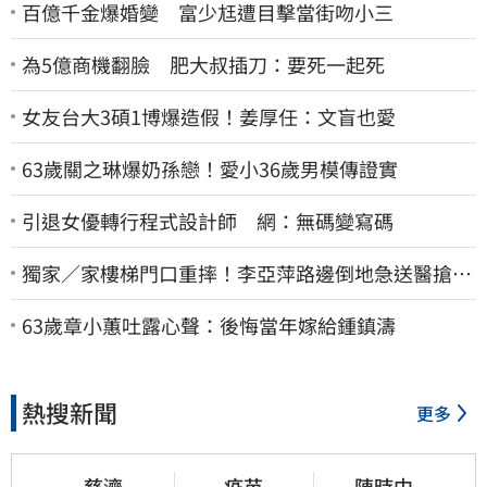
百億千金爆婚變 富少尪遭目擊當街吻小三
為5億商機翻臉 肥大叔插刀：要死一起死
女友台大3碩1博爆造假！姜厚任：文盲也愛
63歲關之琳爆奶孫戀！愛小36歲男模傳證實
引退女優轉行程式設計師 網：無碼變寫碼
獨家／家樓梯門口重摔！李亞萍路邊倒地急送醫搶
命 「最新傷況」曝
63歲章小蕙吐露心聲：後悔當年嫁給鍾鎮濤
熱搜新聞
更多
慈濟
疫苗
陳時中