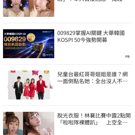
花在這種男人
009829掌握AI關鍵 大華韓國
KOSPI 50今強勢開募
PR
兒童台最紅哥哥姐姐是誰？網
一面倒點名她：全台沒人不認
識
脫光衣服！林襄比賽中露2點開
「啦啦隊裸體趴」 上空全裸
被看光光