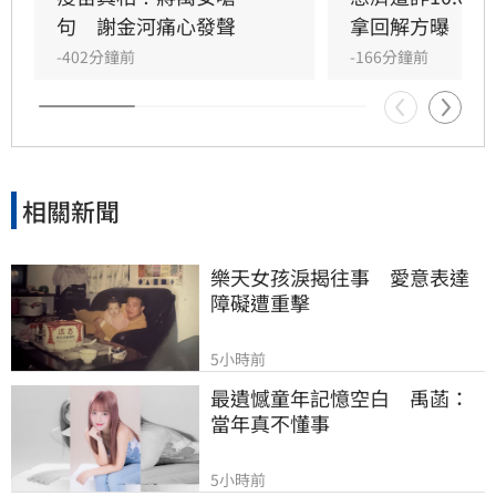
遭翻出，國民黨發文反擊卻引發網友熱議，留言
句　謝金河痛心發聲
拿回解方曝
區遭大批民眾湧入洗版，質疑其為何不為當年言
-402分鐘前
-166分鐘前
論道歉，政治攻防戰火持續延燒，各界關注後續
司法判決
相關新聞
樂天女孩淚揭往事　愛意表達
障礙遭重擊
5小時前
最遺憾童年記憶空白　禹菡：
當年真不懂事
5小時前