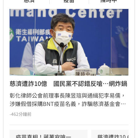
慈濟遭詐10億　國民黨不認錯反嗆⋯網炸鍋
彰化律師公會前理事長陳昱瑄與通緝犯李易儒，
涉嫌假借採購BNT疫苗名義，詐騙慈濟基金會高
達3000萬美元（約新台幣10.6億元），並透過人
-462分鐘前
頭公司洗錢、購買逾158公斤黃金及名車藏匿。
台中地檢署日前將涉案17人起訴。此案曝光後，
國民黨過往指控民進黨阻擋民間採購疫苗的言論
疫苗真相！蔣萬安嗆一
慈濟遭詐10.6