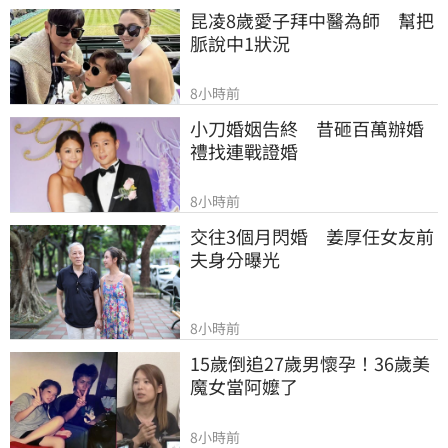
昆凌8歲愛子拜中醫為師　幫把
脈說中1狀況
8小時前
小刀婚姻告終　昔砸百萬辦婚
禮找連戰證婚
8小時前
交往3個月閃婚　姜厚任女友前
夫身分曝光
8小時前
15歲倒追27歲男懷孕！36歲美
魔女當阿嬤了
8小時前