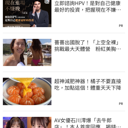
立即諮詢HPV！是對自己健康
最好的投資，把握現在不嫌
晚！
PR
薔薔出國脫了！「上空全裸」
挑戰最大天體營 粉紅美胸被
路人狂讚
超神減肥神器！橘子不要直接
吃，加點這個！體重天天下降
PR
AV女優石川澪爆「去牛郎
店」！本人首度回應 揭錢都