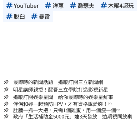
YouTuber
洋蔥
喬瑟夫
木曜4超玩
脫臼
暴雷
最即時的新聞話題 追蹤訂閱三立新聞網
明星講師親授！醒吾三立學院打造影視新星
追蹤訂閱娛樂星聞 給你最即時的娛樂星鮮事
伴侶和妳一起預防HPV，才有資格說愛妳！
PR
肚腩一抓一大把，只需1個雞蛋，用一個瘦一個
PR
政府「生活補助金5000元」連3天發放 逾期視同放棄