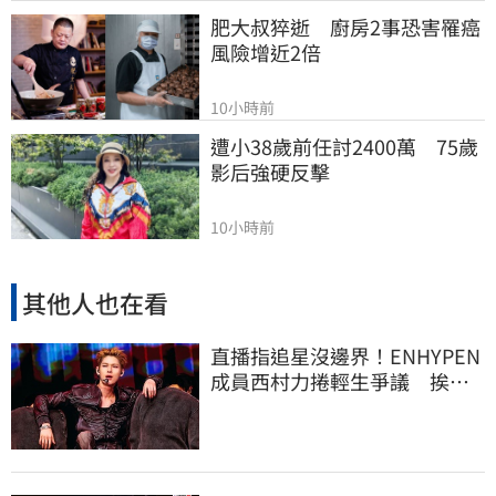
肥大叔猝逝　廚房2事恐害罹癌
風險增近2倍
10小時前
遭小38歲前任討2400萬　75歲
影后強硬反擊
10小時前
其他人也在看
直播指追星沒邊界！ENHYPEN
成員西村力捲輕生爭議 挨
批：獨厚國外粉絲