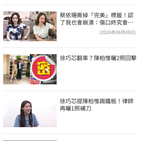
蔡依珊撕掉「完美」標籤！認
了我也會崩潰：傷口終究會癒
合
(2026年08月08日)
徐巧芯翻車？陳柏惟曬2照回擊
徐巧芯提陳柏惟踢鐵板！律師
再曬1照補刀