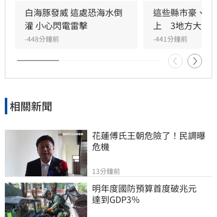
但今晚至明晨暴風圈仍將非常接近馬祖。
白海豚發威 這處恐海水倒
這些縣市豪、大
灌 小心閃電雷擊
上　3地方大豪
-448分鐘前
-441分鐘前
相關新聞
花蓮傅氏王朝危險了！民調曝
危機
13分鐘前
明年度國防預算首度破兆元　
達到GDP3％