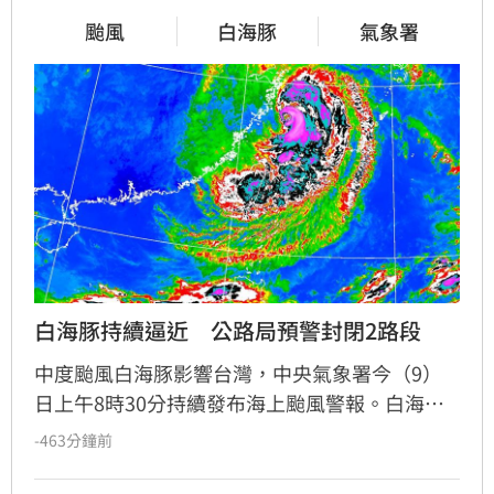
颱風
白海豚
氣象署
白海豚持續逼近　公路局預警封閉2路段
中度颱風白海豚影響台灣，中央氣象署今（9）
日上午8時30分持續發布海上颱風警報。白海豚
目前正通過台灣北部海面，中心位於台北北北東
-463分鐘前
方約360公里處，預估未來6小時內將減弱為輕度
颱風，海警可望於明（10）日清晨至上午解除，