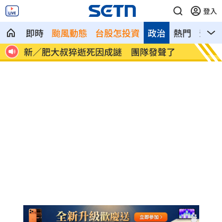
登入
即時
颱風動態
台股怎投資
政治
熱門
影音
路段
新／肥大叔猝逝死因成謎 團隊發聲了
台中里
心」