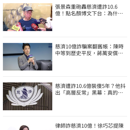
張景森重砲轟慈濟遭詐10.6
億！點名顏博文下台：為什麼
這麼好騙？
慈濟10億詐騙案翻舊帳：陳時
中等到歷史平反，蔣萬安償還
2022政治利息
慈濟遭詐10.6億裝傻5年？他抖
出「高層反常」黑幕：真的不
知情？
律師詐慈濟10億！徐巧芯提陳