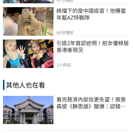
41分鐘前
綠擋下的是中國疫苗！他曝當
年藍AZ特戰隊
48分鐘前
引退2年首認迷惘！前女優移居
香港後現況
1小時前
其他人也在看
看完慈濟內部信更失望！張景
森提《靜思語》酸爆：認錯有
那麼難？