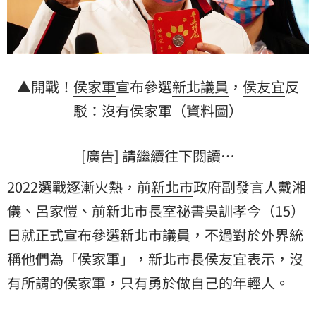
▲開戰！
侯家軍
宣布參選
新北議員
，
侯友宜
反
駁：沒有侯家軍（資料圖）
[廣告] 請繼續往下閱讀…
2022選戰逐漸火熱，前
新北市
政府副發言人
戴湘
儀
、呂家愷、前新北市長室祕書吳訓孝今（15）
日就正式宣布參選新北市議員，不過對於外界統
稱他們為「侯家軍」，新北市長侯友宜表示，沒
有所謂的侯家軍，只有勇於做自己的年輕人。