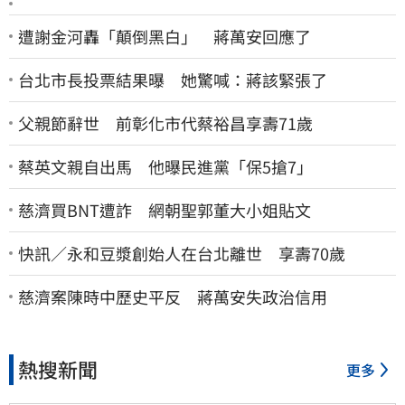
遭謝金河轟「顛倒黑白」 蔣萬安回應了
台北市長投票結果曝 她驚喊：蔣該緊張了
父親節辭世 前彰化市代蔡裕昌享壽71歲
蔡英文親自出馬 他曝民進黨「保5搶7」
慈濟買BNT遭詐 網朝聖郭董大小姐貼文
快訊／永和豆漿創始人在台北離世 享壽70歲
慈濟案陳時中歷史平反 蔣萬安失政治信用
熱搜新聞
更多