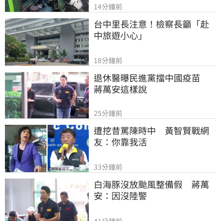
14分鐘前
台中里長注意！檢察長籲「赴
中旅遊小心」
18分鐘前
退休醫曝民進黨擋中國疫苗　
蔣萬安這樣說
25分鐘前
遭挖昔罵陳時中　黃智賢戰網
友：你靠我活
33分鐘前
白海豚沒放颱風整備假　蔣萬
安：因沒陸警