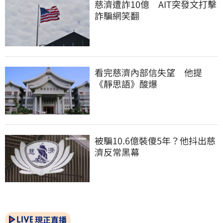
慈濟遭詐10億　AIT突發文打擊
詐騙網笑翻
看完慈濟內部信失望　他提
《靜思語》酸爆
被騙10.6億裝傻5年？他抖出慈
濟反常黑幕
現正直播