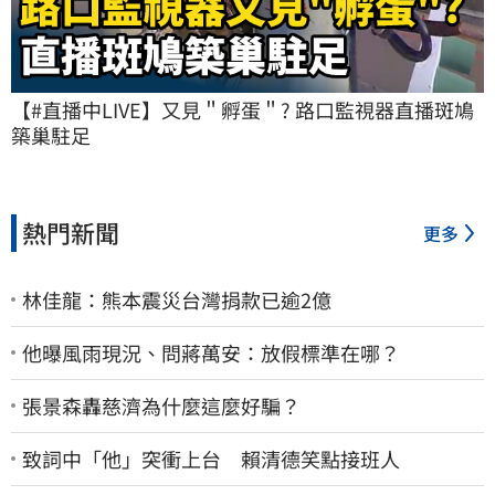
【#直播中LIVE】又見＂孵蛋＂? 路口監視器直播斑鳩
築巢駐足
熱門新聞
更多
林佳龍：熊本震災台灣捐款已逾2億
他曝風雨現況、問蔣萬安：放假標準在哪？
張景森轟慈濟為什麼這麼好騙？
致詞中「他」突衝上台 賴清德笑點接班人