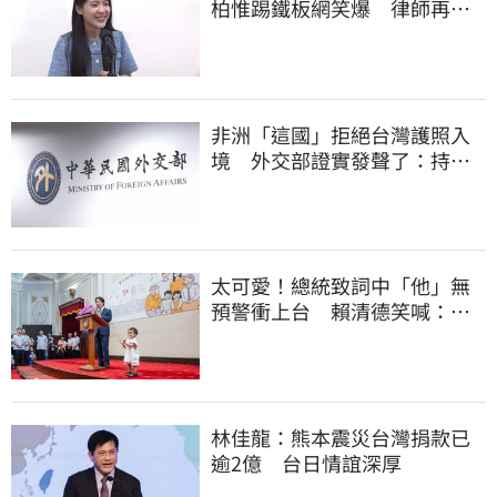
柏惟踢鐵板網笑爆 律師再曬1
照補刀
非洲「這國」拒絕台灣護照入
境 外交部證實發聲了：持續
交涉聯繫
太可愛！總統致詞中「他」無
預警衝上台 賴清德笑喊：卸
任再交棒給你
林佳龍：熊本震災台灣捐款已
逾2億 台日情誼深厚