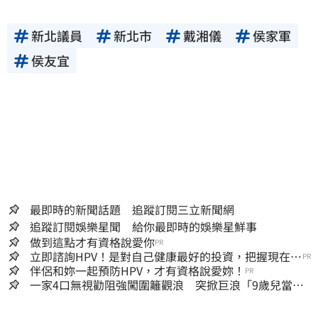
新北議員
新北市
戴湘儀
侯家軍
侯友宜
最即時的新聞話題 追蹤訂閱三立新聞網
追蹤訂閱娛樂星聞 給你最即時的娛樂星鮮事
做到這點才有資格說愛你
PR
立即諮詢HPV！是對自己健康最好的投資，把握現在不
PR
嫌晚！
伴侶和妳一起預防HPV，才有資格說愛妳！
PR
一家4口無視勸阻強闖圍籬觀浪 突掀巨浪「9歲兒當場
遭捲入海」