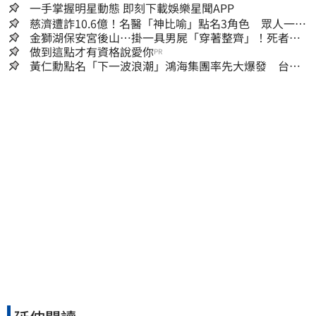
一手掌握明星動態 即刻下載娛樂星聞APP
慈濟遭詐10.6億！名醫「神比喻」點名3角色 眾人一看
秒懂讚：好傳神
金獅湖保安宮後山…掛一具男屍「穿著整齊」！死者身
份曝
做到這點才有資格說愛你
PR
黃仁勳點名「下一波浪潮」鴻海集團率先大爆發 台股
這族群全面噴出