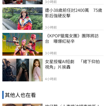
3小時前
遭小38歲前任討2400萬　75歲
影后強硬反擊
3小時前
《KPOP獵魔女團》團隊將訪
台　曝爆紅秘辛
3小時前
女星授權AI短劇　「裙下仰拍
視角」片挨轟
4小時前
其他人也在看