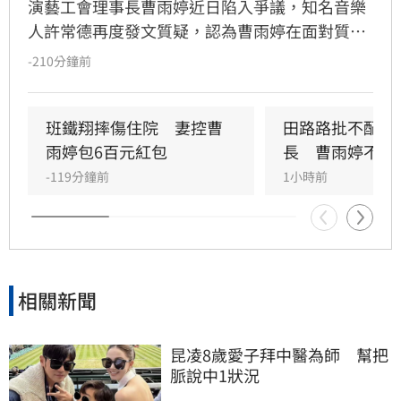
演藝工會理事長曹雨婷近日陷入爭議，知名音樂
人許常德再度發文質疑，認為曹雨婷在面對質疑
時，不應反問資深藝人池秋美關於田路路協助的
-210分鐘前
問題，而應正面說明工會工作成果與資源運用。
許常德強調，理事長肩負照顧會員權益的責任，
外界關注工會運作屬合理公共討論，核心在於工
班鐵翔摔傷住院　妻控曹
田路路批不配當
會是否善盡職責，而非轉移焦點至個別藝人身
雨婷包6百元紅包
長　曹雨婷不忍
上。由於曹雨婷曾主動表示協助田路路，隨後引
-119分鐘前
1小時前
發外界檢視工會作為，許常德呼籲曹雨婷應公開
說明近年會務內容，包括會費、企業贊助與政府
補助等經費運用情形，確保財務透明公開，才能
真正獲取會員信任並提升工會公信力，讓演藝人
員權益獲得實質保障與完善照顧。
相關新聞
昆凌8歲愛子拜中醫為師　幫把
脈說中1狀況