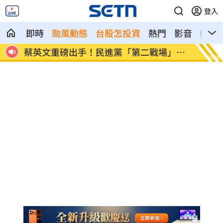
登入
即時
颱風動態
台股怎投資
熱門
影音
熱搜
」成
吹冷氣30小時出事！女子全身抽搐送醫
政府生
棄