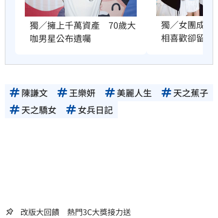
獨／女團成員
獨／擁上千萬資產　70歲大
相喜歡卻留遺
咖男星公布遺囑
陳謙文
王樂妍
美麗人生
天之蕉子
天之驕女
女兵日記
改版大回饋 熱門3C大獎接力送