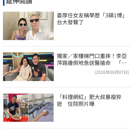
延伸閱讀
姜厚任女友稱學歷「3碩1博」 
台大發聲了
獨家／家樓梯門口重摔！李亞
萍路邊倒地急送醫搶命 「最
新傷況」曝
(2026年08月07日)
「料理網紅」肥大叔暴瘦猝
逝　住院照片曝