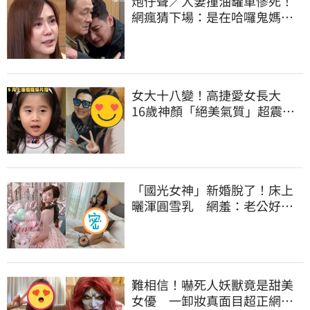
炮仔聲／人妻撞油罐車慘死！
網瘋猜下場：是在哈囉鬼媽
媽？ | 娛樂星聞 | 三立新聞網
SETN.COM
女大十八變！高捷愛女長大
16歲神顏「絕美氣質」超震撼 |
娛樂星聞 | 三立新聞網
SETN.COM
「國光女神」新婚脫了！床上
曬渾圓雪乳 網羞：老公好幸
福 | 娛樂星聞 | 三立新聞網
SETN.COM
難相信！嚇死人妖獸竟是甜美
女優 一卸妝真面目超正網戀