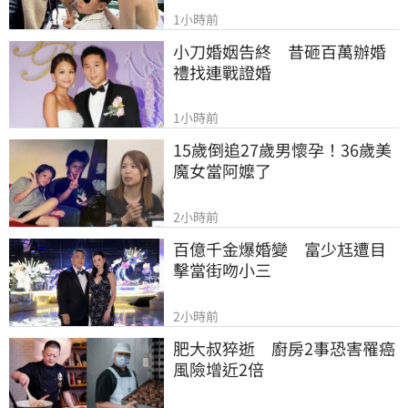
1小時前
小刀婚姻告終　昔砸百萬辦婚
禮找連戰證婚
1小時前
15歲倒追27歲男懷孕！36歲美
魔女當阿嬤了
2小時前
百億千金爆婚變　富少尪遭目
擊當街吻小三
2小時前
肥大叔猝逝　廚房2事恐害罹癌
風險增近2倍