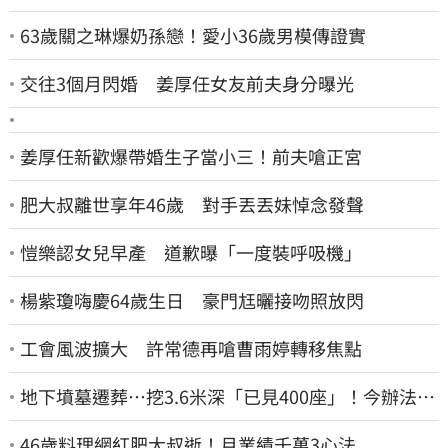
63歲關之琳爆奶孫戀！愛小36歲男模傳證實
交往3個月閃婚 姜厚任女友前夫身分曝光
姜厚任新歡爆帶婚生子當小三！前夫嗆正宮
肥大叔離世享年46歲 對手丟丟妹悼念發聲
愷樂認女兒早產 道歉曝「一度裝呼吸機」
楊紫瓊嗨慶64歲生日 豪門尪曬接吻照放閃
工會風波擴大 許常德再嗆曹雨婷轉移焦點
地下墳墓遷葬…挖3.6米深「已見400座」！今辦法會
安撫祖先
46歲料理網紅肥大叔逝！月業績千萬3心法