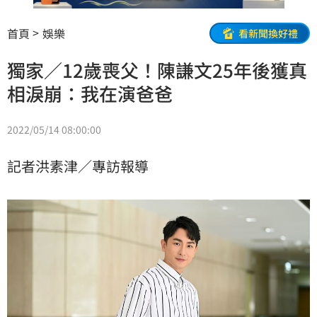
首頁
娛樂
看新聞換好禮
獨家／12歲喪父！陳謙文25年後獲真
相淚崩：我在演爸爸
2022/05/14 08:00:00
記者洪素津／專訪報導