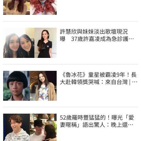
愛 | 娛樂星聞 | 三立新聞網
SETN.COM
許慧欣與妹妹淡出歌壇現況
曝 37歲許嘉凌成為急診護
士！ | 娛樂星聞 | 三立新聞網
SETN.COM
《魯冰花》童星被霸凌9年！長
大赴韓領獎哭喊：來自台灣 | 娛
樂星聞 | 三立新聞網
SETN.COM
52歲羅時豐猛猛的！曝光「愛
妻暱稱」語出驚人：晚上還要 |
娛樂星聞 | 三立新聞網
SETN.COM