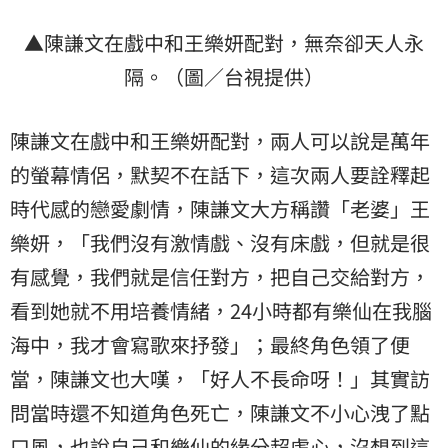
▲陳謙文在戲中和王樂妍配對，無奈卻天人永
隔。（圖／台視提供）
陳謙文在戲中和王樂妍配對，兩人可以說是萬年
的螢幕情侶，默契不在話下，這次兩人要詮釋起
時代感的戀愛劇情，陳謙文大方稱讚「老婆」王
樂妍，「我們沒有激情戲、沒有床戲，但就是很
有感覺，我們就是信任對方，把自己交給對方，
看到她就不用培養情緒，24小時都有樂仙在我腦
海中，我才會寫歌來抒發」；最終角色領了便
當，陳謙文也大嘆，「好人不長命呀！」其實訪
問當時還不知道角色死亡，陳謙文不小心洩了點
口風，也說自己和樂仙的緣分超虐心，沒想到這