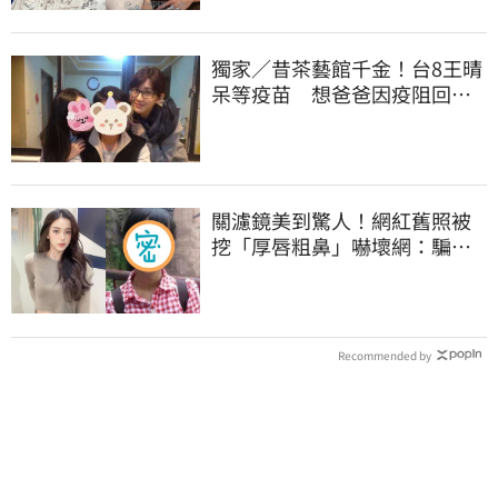
獨家／昔茶藝館千金！台8王晴
呆等疫苗 想爸爸因疫阻回家 |
娛樂星聞 | 三立新聞網
SETN.COM
關濾鏡美到驚人！網紅舊照被
挖「厚唇粗鼻」嚇壞網：騙很
大 | 娛樂星聞 | 三立新聞網
SETN.COM
Recommended by