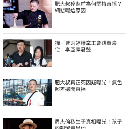
肥大叔猝逝前為何堅持直播？
網悲曝這原因
獨／曹雨婷爆拿工會錢買豪
宅　李亞萍發聲
肥大叔真正死因疑曝光！氣色
超差還開直播
周杰倫私生子真相曝光！孩子
的親爹竟是他