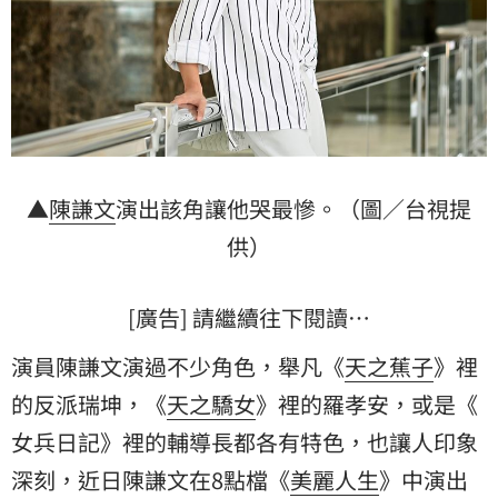
▲
陳謙文
演出該角讓他哭最慘。（圖／台視提
供）
[廣告] 請繼續往下閱讀…
演員陳謙文演過不少角色，舉凡《
天之蕉子
》裡
的反派瑞坤，《
天之驕女
》裡的羅孝安，或是《
女兵日記
》裡的輔導長都各有特色，也讓人印象
深刻，近日陳謙文在8點檔《
美麗人生
》中演出