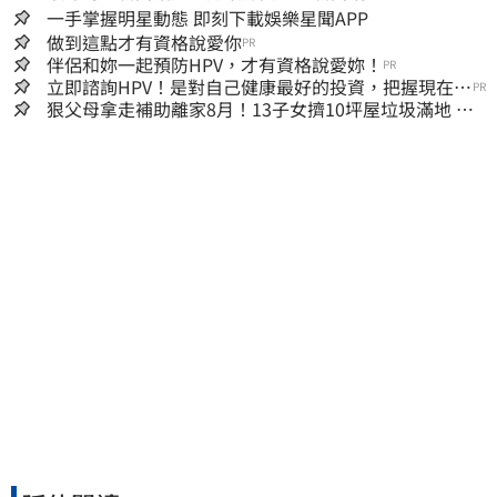
一手掌握明星動態 即刻下載娛樂星聞APP
做到這點才有資格說愛你
PR
伴侶和妳一起預防HPV，才有資格說愛妳！
PR
立即諮詢HPV！是對自己健康最好的投資，把握現在不
PR
嫌晚！
狠父母拿走補助離家8月！13子女擠10坪屋垃圾滿地 驚
見幼童深夜遊蕩