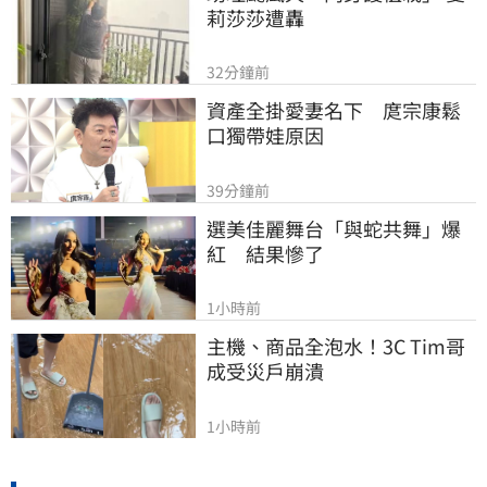
莉莎莎遭轟
32分鐘前
資產全掛愛妻名下　庹宗康鬆
口獨帶娃原因
39分鐘前
選美佳麗舞台「與蛇共舞」爆
紅　結果慘了
1小時前
主機、商品全泡水！3C Tim哥
成受災戶崩潰
1小時前