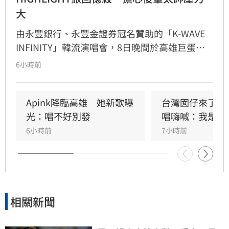
大
由永豐銀行、永豐金證券冠名贊助的「K-WAVE 
INFINITY」韓流演唱會，8日晚間於高雄巨蛋熱
力開唱，集結NEWBEAT、FLARE U、CRAVITY、
6小時前
Apink及HIGHLIGHT五組人氣韓星，從新生代團
體到韓流經典代表接力登台，滿場粉絲高舉手燈
熱情應援，尖叫與歡呼聲一路未停，最後由
Apink降臨高雄　她新歌曝
台灣囡仔來了　
HIGHLIGHT壓軸接管舞台，將現場氣氛推向最高
光：唱不好別發
唱嗨喊：我是誰
潮。
6小時前
7小時前
相關新聞