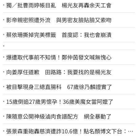
獨／批曹雨婷帳目亂 楊光友再轟余天工會
影帝親密照遭外流 與男密友臉貼臉又索吻
蔡依珊撕掉完美標籤 首度認：我也會崩潰
爆遭取代事前不知情！鄭仲茵發文喊無愧心
向姜厚任道歉 田路路：我要找的是楊光友
被目擊現身三總直腸科 67歲徐乃麟證實了
15歲倒追27歲男懷孕！36歲美魔女當阿嬤了
陳隨意公開神級滷肉食譜配方 網全暴動了
張景森重砲轟慈濟遭詐10.6億！點名顏博文下台：為
什麼這麼好騙？