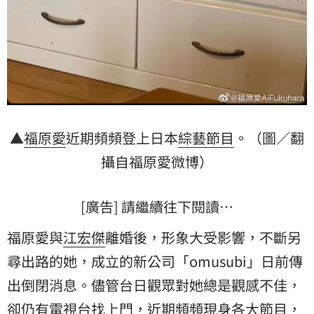
▲
福原愛
近期頻頻登上日本
綜藝節目
。（圖／翻
攝自福原愛微博）
[廣告] 請繼續往下閱讀…
福原愛與
江宏傑
離婚後，形象大受影響，不斷另
尋出路的她，成立的新公司「omusubi」日前傳
出倒閉消息。儘管台日觀眾對她總是觀感不佳，
卻仍有
電視台
找上門，近期頻頻現身各大節目，