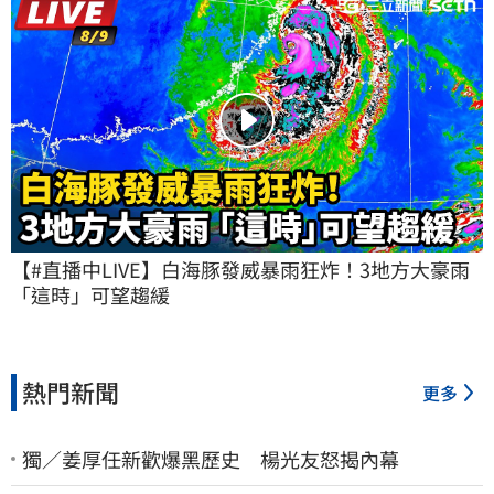
【#直播中LIVE】白海豚發威暴雨狂炸！3地方大豪雨 
「這時」可望趨緩
熱門新聞
更多
獨／姜厚任新歡爆黑歷史 楊光友怒揭內幕