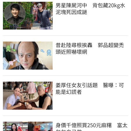
男星陳屍河中　背包藏20kg水
泥塊死因成謎
昔赴陸尋根挨轟　郭品超變禿
頭近照嚇壞網
姜厚任女友引話題　醫曝：可
能是幻謊者
身價千億照買250元麻糬　富太