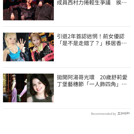
成員西村力捲輕生爭議 挨
批：獨厚國外粉絲
引退2年首認迷惘！前女優認
「是不是走錯了？」移居香港
後真實現況
拋開阿湯哥光環 20歲舒莉愛
丁堡藝穗節「一人飾四角」驚
豔全場
Recommended by