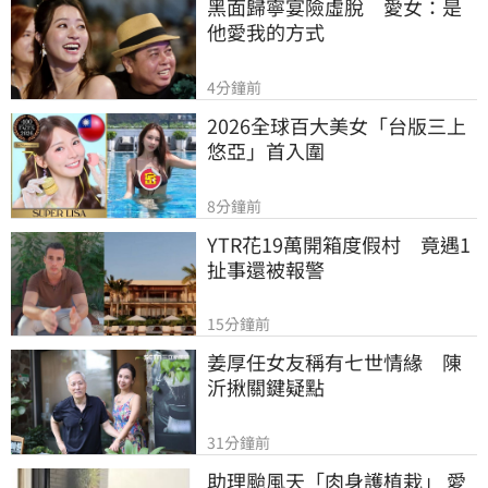
黑面歸寧宴險虛脫　愛女：是
他愛我的方式
4分鐘前
2026全球百大美女「台版三上
悠亞」首入圍
8分鐘前
YTR花19萬開箱度假村　竟遇1
扯事還被報警
15分鐘前
姜厚任女友稱有七世情緣　陳
沂揪關鍵疑點
31分鐘前
助理颱風天「肉身護植栽」 愛