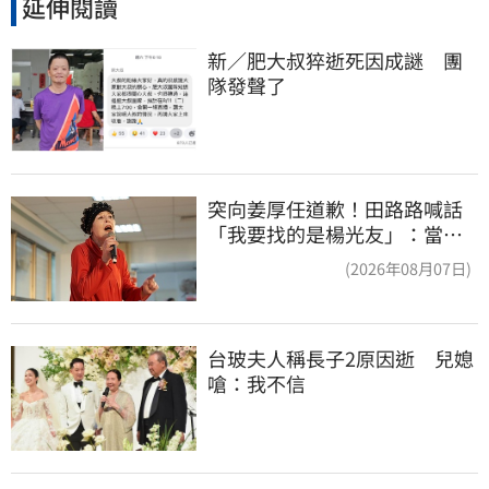
延伸閱讀
新／肥大叔猝逝死因成謎　團
隊發聲了
突向姜厚任道歉！田路路喊話
「我要找的是楊光友」：當時
太衝動
(2026年08月07日)
台玻夫人稱長子2原因逝　兒媳
嗆：我不信