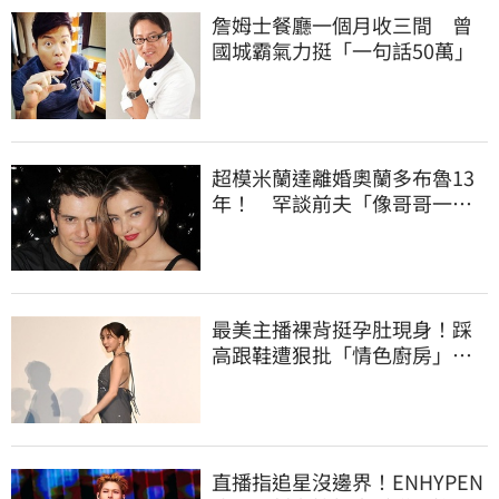
詹姆士餐廳一個月收三間 曾
國城霸氣力挺「一句話50萬」
超模米蘭達離婚奧蘭多布魯13
年！ 罕談前夫「像哥哥一
樣」曝相處模式
最美主播裸背挺孕肚現身！踩
高跟鞋遭狠批「情色廚房」：
根本是肚兜
直播指追星沒邊界！ENHYPEN