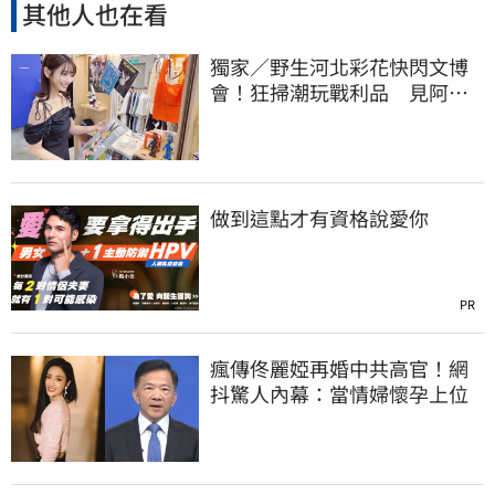
其他人也在看
獨家／野生河北彩花快閃文博
會！狂掃潮玩戰利品 見阿信
公仔喊「超Q」
做到這點才有資格說愛你
PR
瘋傳佟麗婭再婚中共高官！網
抖驚人內幕：當情婦懷孕上位