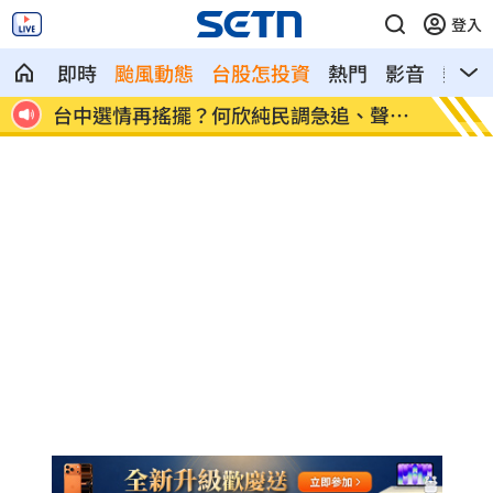
登入
即時
颱風動態
台股怎投資
熱門
影音
熱搜
聲量
YTR花19萬開箱度假村 竟遇1扯事還被報
醫：喝
警
發