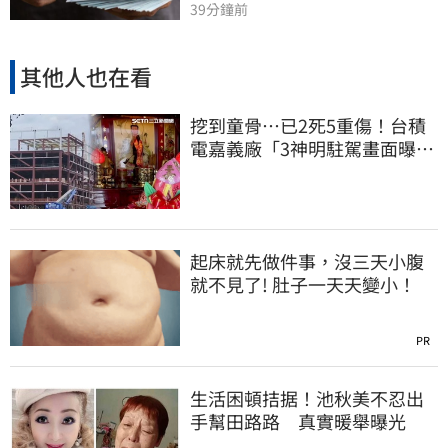
39分鐘前
其他人也在看
挖到童骨…已2死5重傷！台積
電嘉義廠「3神明駐駕畫面曝
光」
起床就先做件事，沒三天小腹
就不見了! 肚子一天天變小！
PR
生活困頓拮据！池秋美不忍出
手幫田路路 真實暖舉曝光