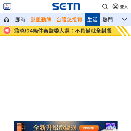
登入
即時
颱風動態
台股怎投資
生活
熱門
影音
全封殺
比果汁毒！「水果1吃法」狠奪命:心臟驟
女律揪
停
堆