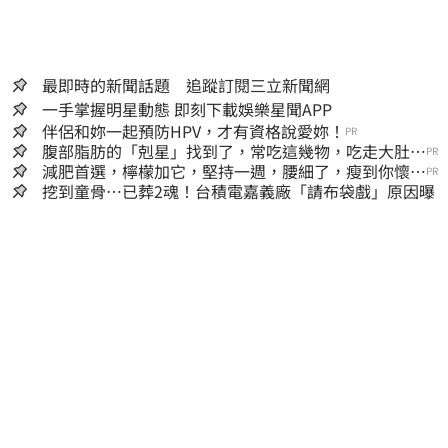
最即時的新聞話題 追蹤訂閱三立新聞網
一手掌握明星動態 即刻下載娛樂星聞APP
伴侶和妳一起預防HPV，才有資格說愛妳！
PR
腹部脂肪的「剋星」找到了，常吃這幾物，吃走大肚
PR
囊，瘦出小蠻腰
減肥首選，檸檬加它，堅持一週，腰細了，瘦到你懷疑
PR
人生
挖到童骨…已葬2魂！台積電嘉義廠「請布袋戲」原因曝