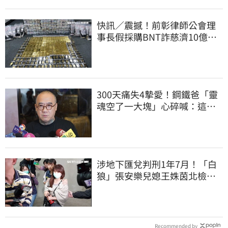
快訊／震撼！前彰律師公會理
事長假採購BNT詐慈濟10億、
洗錢囤232kg黃金
300天痛失4摯愛！鋼鐵爸「靈
魂空了一大塊」心碎喊：這輩
子最痛的路
涉地下匯兌判刑1年7月！「白
狼」張安樂兒媳王姝茵北檢報
到、今發監執行
Recommended by