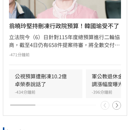
翁曉玲堅持刪凍行政院預算！韓國瑜受不了
立法院今（6）日針對115年度總預算進行二輪協
商，截至4日仍有658件提案待審，將全數交付院
會表決。國民黨立委翁曉玲堅持刪減行政院多項
-471分鐘前
業務費與行政院長卓榮泰薪資。行政院秘書長張
惇涵指出，多項預算刪凍恐影響業務推動與行政
院運作，立法院長韓國瑜也提醒，本年度僅剩約
公視預算遭刪凍10.2億　
軍公教退休金可
4個月，呼籲她慎重考慮。
卓榮泰說話了
調漲幅度曝光
-434分鐘前
-396分鐘前