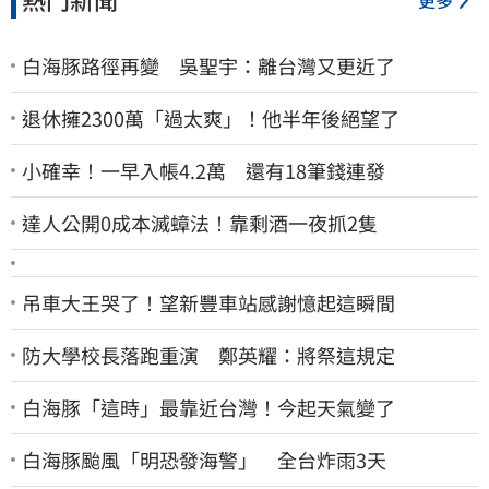
白海豚路徑再變 吳聖宇：離台灣又更近了
退休擁2300萬「過太爽」！他半年後絕望了
小確幸！一早入帳4.2萬 還有18筆錢連發
達人公開0成本滅蟑法！靠剩酒一夜抓2隻
吊車大王哭了！望新豐車站感謝憶起這瞬間
防大學校長落跑重演 鄭英耀：將祭這規定
白海豚「這時」最靠近台灣！今起天氣變了
白海豚颱風「明恐發海警」 全台炸雨3天