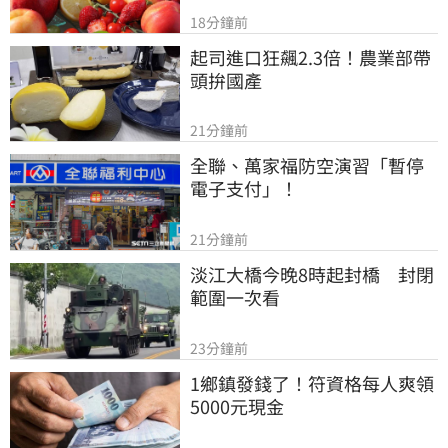
18分鐘前
起司進口狂飆2.3倍！農業部帶
頭拚國產
21分鐘前
全聯、萬家福防空演習「暫停
電子支付」！
21分鐘前
淡江大橋今晚8時起封橋　封閉
範圍一次看
23分鐘前
1鄉鎮發錢了！符資格每人爽領
5000元現金