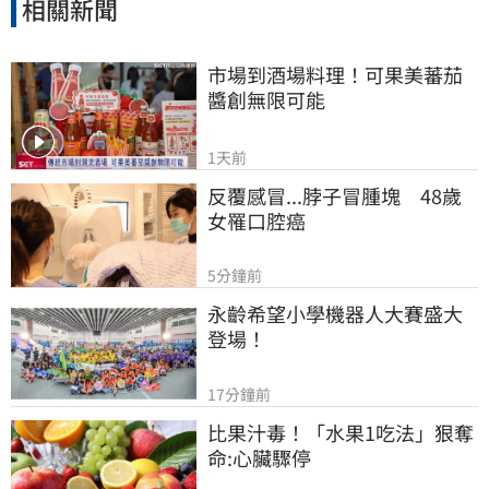
相關新聞
市場到酒場料理！可果美蕃茄
醬創無限可能
1天前
反覆感冒...脖子冒腫塊　48歲
女罹口腔癌
5分鐘前
永齡希望小學機器人大賽盛大
登場！
17分鐘前
比果汁毒！「水果1吃法」狠奪
命:心臟驟停