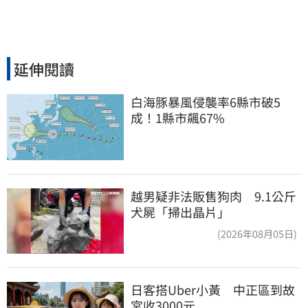
延伸閱讀
白海豚暴風侵襲率6縣市破5
成！1縣市飆67%
越男疑非法販售狗肉 9.1公斤
犬屍「掃出晶片」
(2026年08月05日)
日客搭Uber小黃　中正區到故
宮收3000元