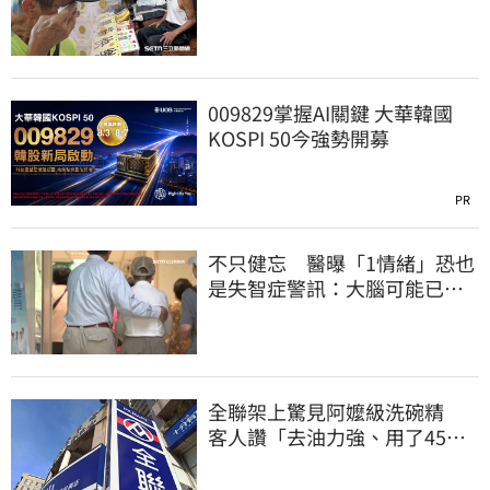
好多人來幫我慶祝
009829掌握AI關鍵 大華韓國
KOSPI 50今強勢開募
PR
不只健忘 醫曝「1情緒」恐也
是失智症警訊：大腦可能已發
炎
全聯架上驚見阿嬤級洗碗精
客人讚「去油力強、用了45
年」