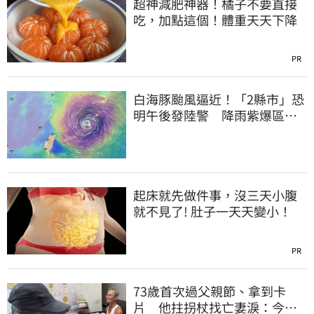
超神減肥神器！橘子不要直接
吃，加點這個！體重天天下降
PR
白海豚颱風逼近！「2縣市」恐
明午後發陸警 降雨紫爆區域
曝光
起床就先做件事，沒三天小腹
就不見了! 肚子一天天變小！
PR
73歲首次過父親節、拿到卡
片 他拄拐杖找亡妻淚：今天