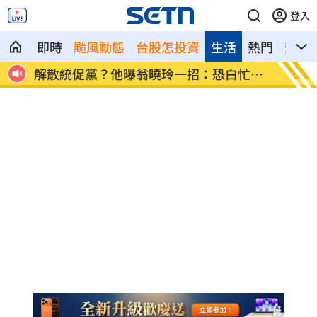
登入
即時
颱風動態
台股怎投資
生活
熱門
影音
歲
解散統促黨？他曝翁曉玲一招：恐白忙一
疫苗真
場
聲