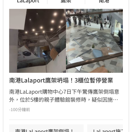
南港Lalaport鷹架坍塌！3櫃位暫停營業
南港LaLaport購物中心7日下午驚傳鷹架倒塌意
外，位於5樓的親子體驗館裝修時，疑似因施工
未固定妥當，導致鷹架與天花板崩落，現場粉塵
-100分鐘前
瀰漫引發顧客驚慌。一名65歲婦人不幸遭砸傷，
頭部紅腫送醫後意識清楚。受此影響，業者宣布
3樓部分櫃位暫停營業，其餘區域則維持正常運
南港LaLaport鷹架倒塌！
LaLaport施