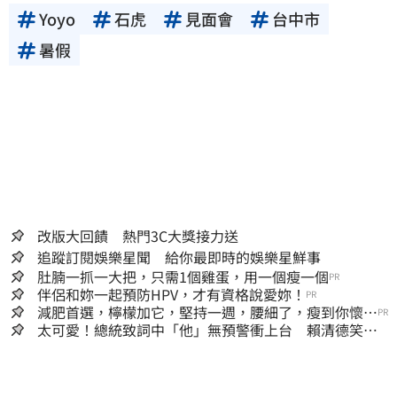
Yoyo
石虎
見面會
台中市
暑假
改版大回饋 熱門3C大獎接力送
追蹤訂閱娛樂星聞 給你最即時的娛樂星鮮事
肚腩一抓一大把，只需1個雞蛋，用一個瘦一個
PR
伴侶和妳一起預防HPV，才有資格說愛妳！
PR
減肥首選，檸檬加它，堅持一週，腰細了，瘦到你懷疑
PR
人生
太可愛！總統致詞中「他」無預警衝上台 賴清德笑
喊：卸任再交棒給你