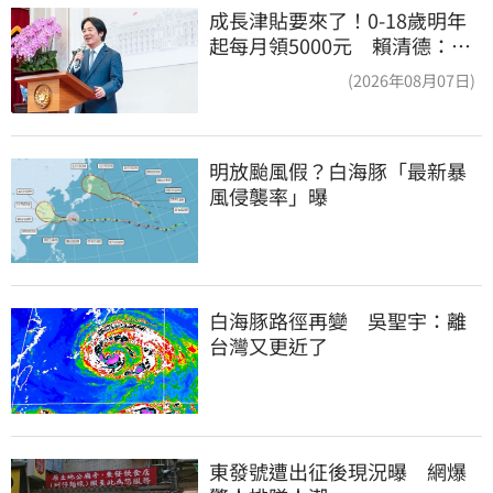
成長津貼要來了！0-18歲明年
起每月領5000元 賴清德：此
時不生更待何時
(2026年08月07日)
明放颱風假？白海豚「最新暴
風侵襲率」曝
白海豚路徑再變　吳聖宇：離
台灣又更近了
東發號遭出征後現況曝　網爆