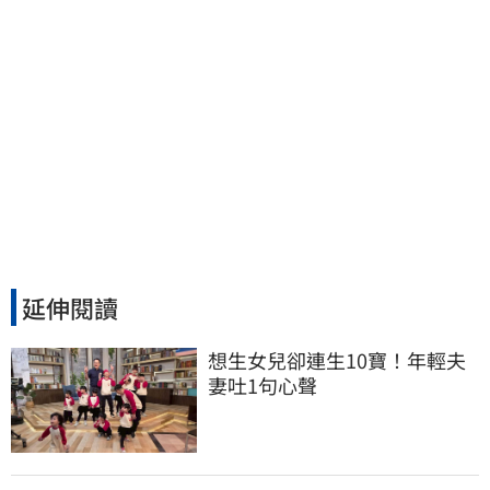
延伸閱讀
想生女兒卻連生10寶！年輕夫
妻吐1句心聲