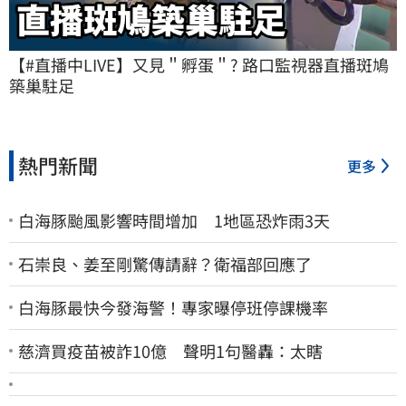
【#直播中LIVE】又見＂孵蛋＂? 路口監視器直播斑鳩
築巢駐足
熱門新聞
更多
白海豚颱風影響時間增加 1地區恐炸雨3天
石崇良、姜至剛驚傳請辭？衛福部回應了
白海豚最快今發海警！專家曝停班停課機率
慈濟買疫苗被詐10億 聲明1句醫轟：太瞎