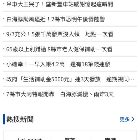
吊車大王哭了！望新豐車站感謝憶起這瞬間
白海豚颱風逼近！2縣市恐明午後發陸警
9/7充公！5張千萬發票沒人領 地點一次看
65歲以上別錯過 8縣市老人健保補助一次看
小確幸！一早入帳4.2萬 還有18筆錢連發
政府「生活補助金5000元」連3天發放 逾期視同放
棄
7縣市大雨特報開轟 白海豚減慢、雨炸3天
熱搜新聞
更多
LaLaport
鷹架
南港