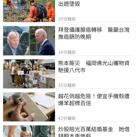
出遊墜毀
20分鐘前
拜登攝護腺癌轉移　醫籲台灣
推癌篩防晚期
24分鐘前
熊本賑災　福岡佛光山攜物資
馳援八代市
35分鐘前
越花俏越危險！便宜手機殼遭
爆苯超標百倍
42分鐘前
炒股賠光百萬結婚基金　她借
錢翻本再慘虧