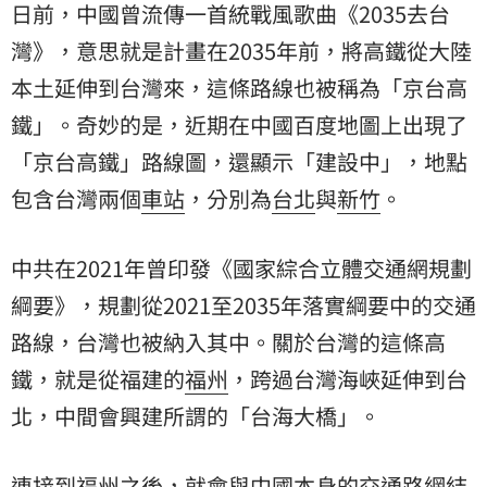
日前，中國曾流傳一首統戰風歌曲《2035去
台
灣
》，意思就是計畫在2035年前，將高鐵從大陸
本土延伸到台灣來，這條路線也被稱為「京台高
鐵」。奇妙的是，近期在中國百度地圖上出現了
「京台高鐵」路線圖，還顯示「建設中」，地點
包含台灣兩個
車站
，分別為
台北
與
新竹
。
中共在2021年曾印發《國家綜合立體交通網規劃
綱要》，規劃從2021至2035年落實綱要中的交通
路線，台灣也被納入其中。關於台灣的這條高
鐵，就是從福建的
福州
，跨過台灣海峽延伸到台
北，中間會興建所謂的「台海大橋」。
連接到福州之後，就會與中國本身的交通路網結