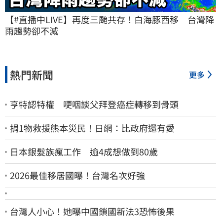
【#直播中LIVE】再度三颱共存！白海豚西移　台灣降
雨趨勢卻不減
熱門新聞
更多
亨特認特權 哽咽談父拜登癌症轉移到骨頭
捐1物救援熊本災民！日網：比政府還有愛
日本銀髮族瘋工作 逾4成想做到80歲
2026最佳移居國曝！台灣名次好強
台灣人小心！她曝中國鎖國新法3恐怖後果