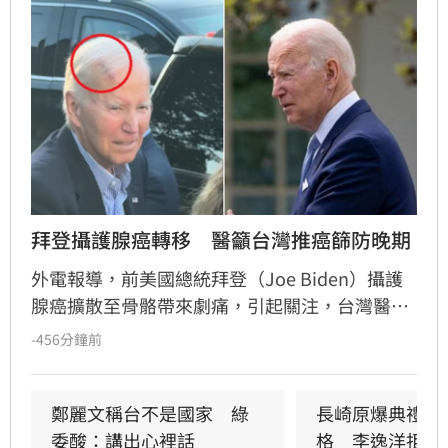
拜登攝護腺癌轉移　醫籲台灣推癌篩防晚期
外電報導，前美國總統拜登（Joe Biden）攝護
腺癌擴散至骨骼帶來劇痛，引起關注，台灣醫界
指出，美國執行攝護腺癌篩，晚期發現僅佔3%
-456分鐘前
至5%，期待台灣跟進以利早期發現及治療。
鄭麗文稱台不是國家　綠
長崎原爆典禮矮
委酸：講出心裡話
格　李逸洋拒出