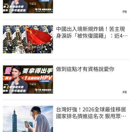
PR
中國出入境新規炸鍋！苦主現
身淚訴「被恢復國籍」：近4億
資產權停擺
做到這點才有資格說愛你
PR
台灣好強！2026全球最佳移居
國家排名擠進這名次 狠甩眾多
歐美熱門國家