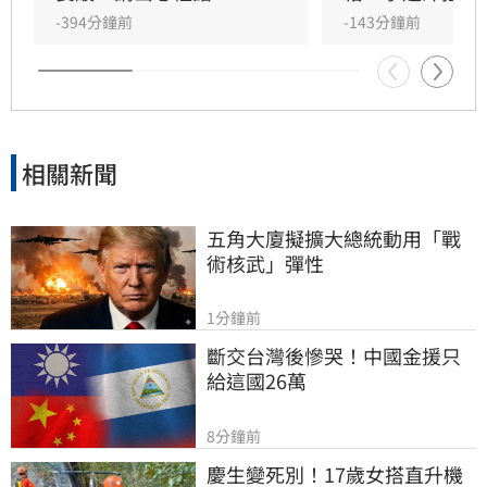
-394分鐘前
-143分鐘前
相關新聞
五角大廈擬擴大總統動用「戰
術核武」彈性
1分鐘前
斷交台灣後慘哭！中國金援只
給這國26萬
8分鐘前
慶生變死別！17歲女搭直升機