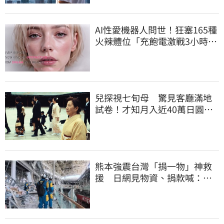
AI性愛機器人問世！狂塞165種
火辣體位「充飽電激戰3小時」
售價曝
兒探視七旬母 驚見客廳滿地
試卷！才知月入近40萬日圓
真相竟如此感人
熊本強震台灣「捐一物」神救
援 日網見物資、捐款喊：給
台灣統治算了