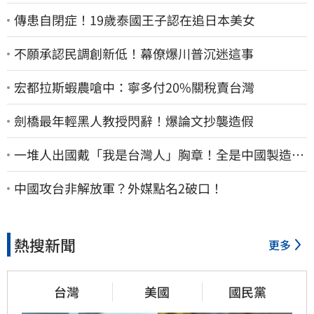
傳患自閉症！19歲泰國王子認在追日本美女
不願承認民調創新低！幕僚爆川普沉迷這事
宏都拉斯蝦農嗆中：寧多付20%關稅賣台灣
劍橋最年輕黑人教授閃辭！爆論文抄襲造假
一堆人出國戴「我是台灣人」胸章！全是中國製造
Cheap酸：精神分裂
中國攻台非解放軍？外媒點名2破口！
熱搜新聞
更多
台灣
美國
國民黨