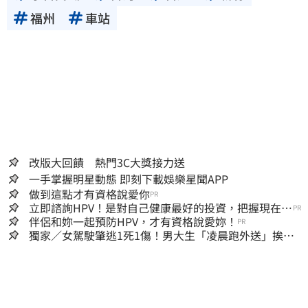
福州
車站
改版大回饋 熱門3C大獎接力送
一手掌握明星動態 即刻下載娛樂星聞APP
做到這點才有資格說愛你
PR
立即諮詢HPV！是對自己健康最好的投資，把握現在不
PR
嫌晚！
伴侶和妳一起預防HPV，才有資格說愛妳！
PR
獨家／女駕駛肇逃1死1傷！男大生「凌晨跑外送」挨
撞 媽淚：家快瓦解