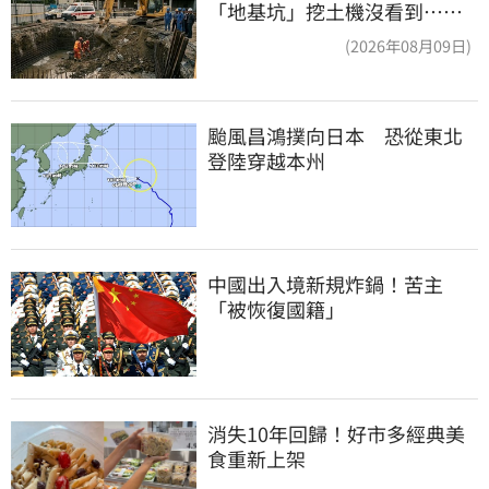
「地基坑」挖土機沒看到…下
土石活埋他
(2026年08月09日)
颱風昌鴻撲向日本　恐從東北
登陸穿越本州
中國出入境新規炸鍋！苦主
「被恢復國籍」
消失10年回歸！好市多經典美
食重新上架