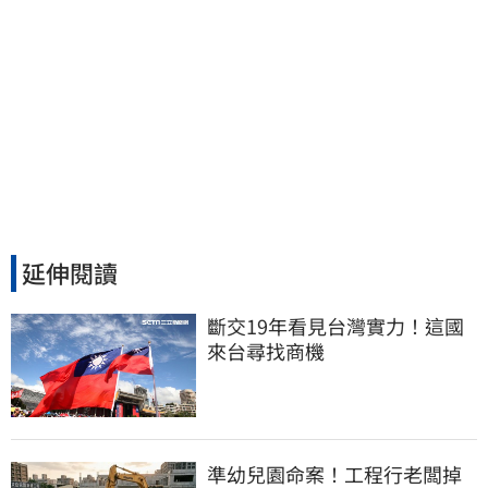
延伸閱讀
斷交19年看見台灣實力！這國
來台尋找商機
準幼兒園命案！工程行老闆掉