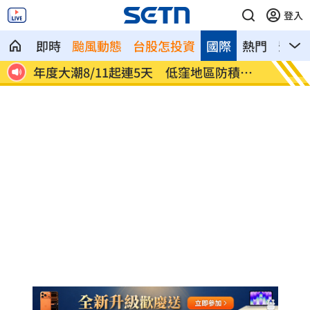
登入
即時
颱風動態
台股怎投資
國際
熱門
影音
了
年度大潮8/11起連5天 低窪地區防積淹
燒臘店
水