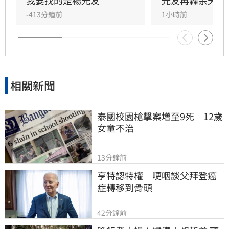
議透過口述歷史記錄資深藝人的故事。許常德同
我要找的是楊光友
光友再轟余天工
時批評現任理事長曹雨婷不應神隱，呼籲工會應
-413分鐘前
1小時前
展現具體作為照顧資深藝人，而非僅提供勞健保
功能。整起事件引發關注，田路路則強調目前先
處理身體狀況，後續發展仍待觀察。
相關新聞
泰國校園槍擊案增至9死　12歲
女童不治
13分鐘前
亨特認特權　哽咽談父拜登癌
症轉移到骨頭
42分鐘前