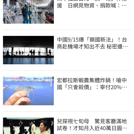
援 日網見物資、捐款喊：給
台灣統治算了
中國9/15爆「鎖國新法」！台
商赴機場才知出不去 秘密邊控
合法化
宏都拉斯蝦農集體炸鍋！嗆中
國「只會殺價」：寧付20%關
稅賣白蝦給台灣
兒探視七旬母 驚見客廳滿地
試卷！才知月入近40萬日圓