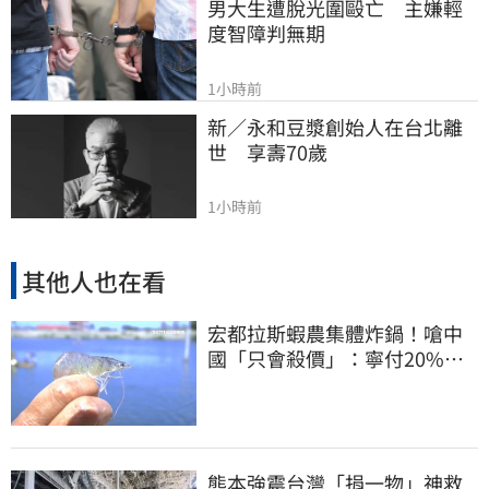
男大生遭脫光圍毆亡　主嫌輕
度智障判無期
1小時前
新／永和豆漿創始人在台北離
世　享壽70歲
1小時前
其他人也在看
宏都拉斯蝦農集體炸鍋！嗆中
國「只會殺價」：寧付20%關
稅賣白蝦給台灣
熊本強震台灣「捐一物」神救