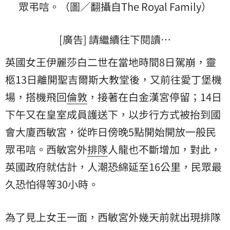
眾弔唁。（圖／翻攝自The Royal Family）
[廣告] 請繼續往下閱讀…
英國女王伊麗莎白二世在當地時間8日駕崩，靈
柩13日離開聖吉爾斯大教堂後，又前往愛丁堡機
場，搭機飛回
倫敦
，接著在白金漢宮停留；14日
下午又在皇室成員護送下，以步行方式被抬到國
會大廈西敏宮，從昨日傍晚5點開始開放一般民
眾弔唁。西敏宮外
排隊
人龍也不斷增加，對此，
英國政府就估計，人潮恐綿延至16公里，民眾最
久恐怕得等30小時。
為了見上女王一面，西敏宮外幾天前就出現排隊