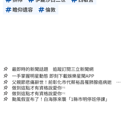
瞻仰遺容
倫敦
最即時的新聞話題 追蹤訂閱三立新聞網
一手掌握明星動態 即刻下載娛樂星聞APP
父親節悲痛辭世！前彰化市代蔡裕昌罹肺腺癌病逝 享
壽71歲
做到這點才有資格說愛你
PR
做到這點才有資格說愛你
PR
颱風假宣布了！白海豚來襲「1縣市明停班停課」