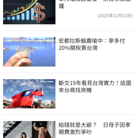
爐
(2025年11月13日)
宏都拉斯蝦農嗆中：寧多付
20%關稅賣台灣
斷交19年看見台灣實力！這國
來台尋找商機
給錢就是大爺？　日母子因孝
親費激烈爭吵