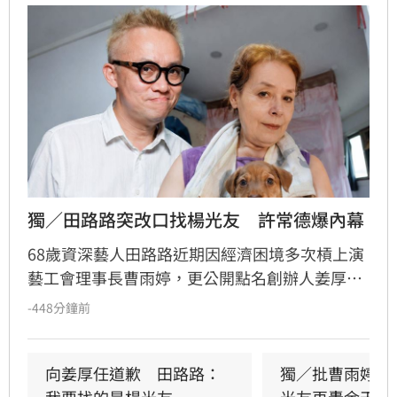
獨／田路路突改口找楊光友　許常德爆內幕
68歲資深藝人田路路近期因經濟困境多次槓上演
藝工會理事長曹雨婷，更公開點名創辦人姜厚任
出面，事後卻發文坦言搞錯對象，真正想找的是
-448分鐘前
前理事長楊光友。楊光友對此回應，質疑田路路
晚年困頓不應全歸咎於工會。對此，音樂人許常
德出面緩頰，建議田路路應先安頓好生活，並提
向姜厚任道歉　田路路：
獨／批曹雨婷帳