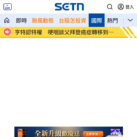
登入
即時
颱風動態
台股怎投資
國際
熱門
影音
勿亂
亨特認特權 哽咽談父拜登癌症轉移到骨
白海豚
頭