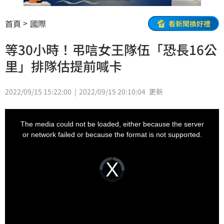
首頁
國際
看新聞換好禮
等30小時！弔唁女王隊伍「恐長16公
里」排隊估提前喊卡
2022/09/15 15:22:00
2022/09/15 20:10:04
更新
This
is
a
The media could not be loaded, either because the server
modal
window.
or network failed or because the format is not supported.
Video
Player
is
loading.