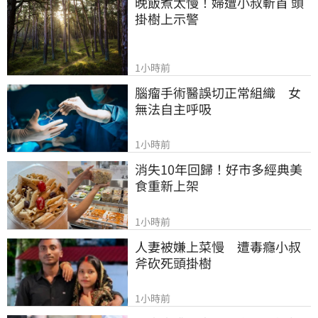
晚飯煮太慢！婦遭小叔斬首 頭
掛樹上示警
1小時前
腦瘤手術醫誤切正常組織　女
無法自主呼吸
1小時前
消失10年回歸！好市多經典美
食重新上架
1小時前
人妻被嫌上菜慢　遭毒癮小叔
斧砍死頭掛樹
1小時前