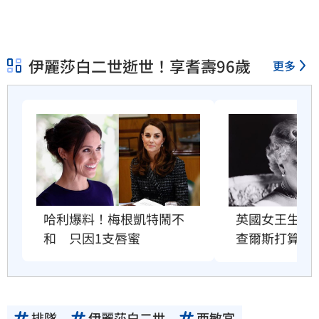
伊麗莎白二世逝世！享耆壽96歲
更多
哈利爆料！梅根凱特鬧不
英國女王生前
和　只因1支唇蜜
查爾斯打算賣
排隊
伊麗莎白二世
西敏宮