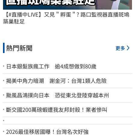
【#直播中LIVE】又見＂孵蛋＂? 路口監視器直播斑鳩
築巢駐足
熱門新聞
更多
日本銀髮族瘋工作 逾4成想做到80歲
揭美中角力暗潮 謝金河：台灣1類人危險
颱風昌鴻撲向日本 恐從東北登陸穿越本州
斷交國200萬磅蝦遭我友邦封殺！業者慘叫
2026最佳移居國曝！台灣名次好強