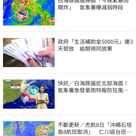
開炸」 氣象署曝減弱時段
政府「生活補助金5000元」連3
天發放 逾期視同放棄
快訊／白海豚逼近北部海面！
氣象署急發豪雨特報防狂風巨
浪
不斷更新／虎航8日「沖繩石垣
島8航班取消」 仁川返台班機