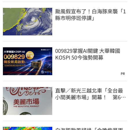
颱風假宣布了！白海豚來襲「1
縣市明停班停課」
009829掌握AI關鍵 大華韓國
KOSPI 50今強勢開募
PR
直擊／新光三越北車「全台最
小間美麗市場」開幕！ 第6家
魁力屋再等等
白海豚颱風掃過「今晚紫暴雨