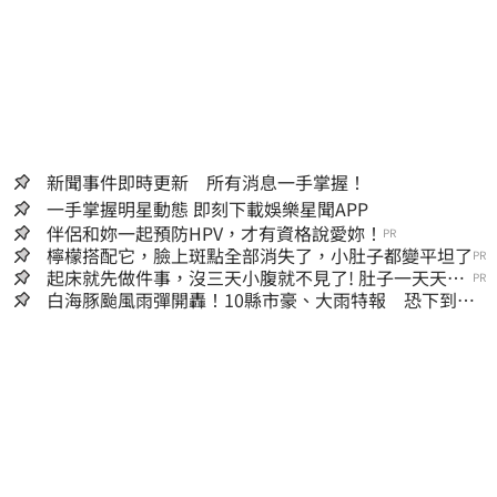
新聞事件即時更新 所有消息一手掌握！
一手掌握明星動態 即刻下載娛樂星聞APP
伴侶和妳一起預防HPV，才有資格說愛妳！
PR
檸檬搭配它，臉上斑點全部消失了，小肚子都變平坦了
PR
起床就先做件事，沒三天小腹就不見了! 肚子一天天變
PR
小！
白海豚颱風雨彈開轟！10縣市豪、大雨特報 恐下到明
天