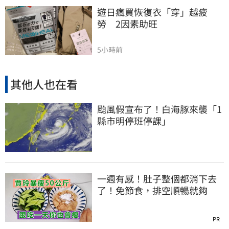
遊日瘋買恢復衣「穿」越疲
勞　2因素助旺
5小時前
其他人也在看
颱風假宣布了！白海豚來襲「1
縣市明停班停課」
一週有感！肚子整個都消下去
了！免節食，排空順暢就夠
PR