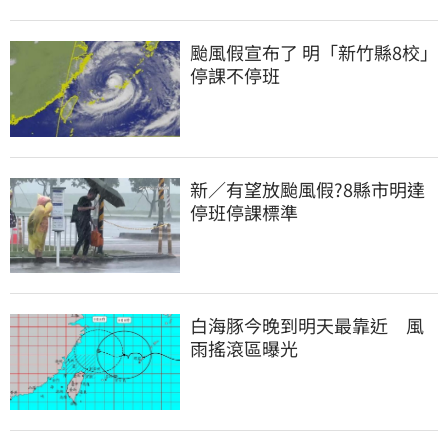
颱風假宣布了 明「新竹縣8校」
停課不停班
新／有望放颱風假?8縣市明達
停班停課標準
白海豚今晚到明天最靠近　風
雨搖滾區曝光