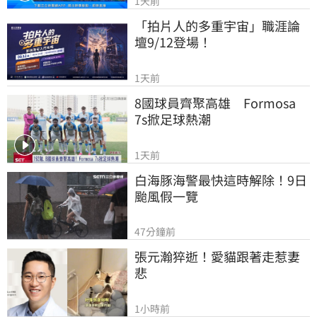
1天前
「拍片人的多重宇宙」職涯論
壇9/12登場！
1天前
8國球員齊聚高雄　Formosa 
7s掀足球熱潮
1天前
白海豚海警最快這時解除！9日
颱風假一覽
47分鐘前
張元瀚猝逝！愛貓跟著走惹妻
悲
1小時前