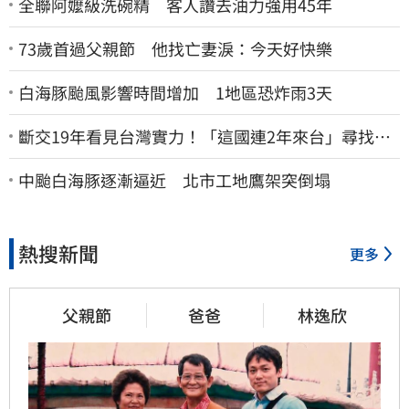
全聯阿嬤級洗碗精 客人讚去油力強用45年
73歲首過父親節 他找亡妻淚：今天好快樂
白海豚颱風影響時間增加 1地區恐炸雨3天
斷交19年看見台灣實力！「這國連2年來台」尋找商
機
中颱白海豚逐漸逼近 北市工地鷹架突倒塌
熱搜新聞
更多
父親節
爸爸
林逸欣