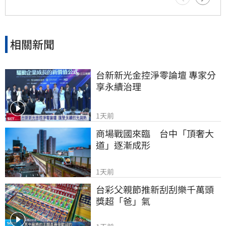
中最深的遺憾，他以此感嘆，有些電話晚點接沒
關係，但錯過的親情與話語，可能再也無法挽
回，呼籲大眾珍惜身邊親人。
相關新聞
台新新光金控淨零論壇 專家分
享永續治理
1天前
商場戰國來臨　台中「頂奢大
道」逐漸成形
1天前
台彩父親節推新刮刮樂千萬頭
獎超「爸」氣