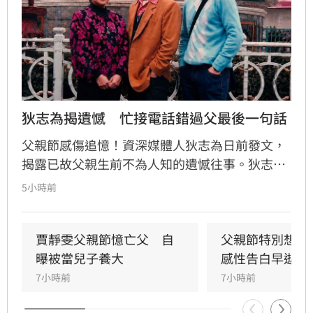
狄志為揭遺憾　忙接電話錯過父最後一句話
父親節感傷追憶！資深媒體人狄志為日前發文，
揭露已故父親生前不為人知的遺憾往事。狄志為
透露，父親一生以海為家，兩人相處時間極少，
5小時前
甚至錯過他的婚禮。直到父親罹患胃癌末期，才
坦承當年曾悄悄現身婚宴現場，因愧對家人只敢
在門外落淚。最讓狄志為心碎的是，當年陪病重
賈靜雯父親節憶亡父　自
父親節特別想他
父親曬太陽時，自己因忙於接工作電話而忽視了
曝被當兒子養大
感性告白早逝父
父親，沒想到那竟是父子最後的相處，父親回房
7小時前
7小時前
後便陷入永眠。這段錯過的對話成為他20年來心