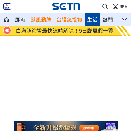
登入
即時
颱風動態
台股怎投資
生活
熱門
影音
白海豚海警最快這時解除！9日颱風假一覽
匯10