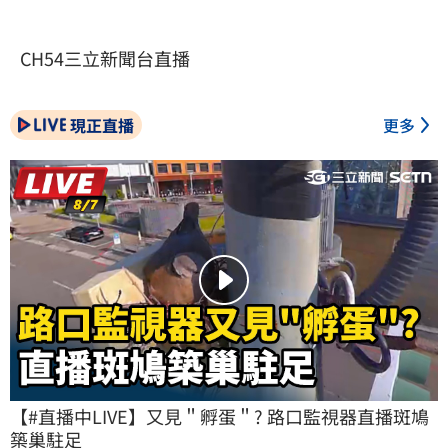
CH54三立新聞台直播
現正直播
更多
【#直播中LIVE】又見＂孵蛋＂? 路口監視器直播斑鳩
築巢駐足