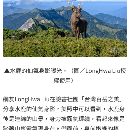
▲水鹿的仙氣身影曝光。（圖／LongHwa Liu授
權使用）
網友LongHwa Liu在臉書社團「台灣百岳之美」
分享水鹿的仙氣身影，美照中可以看到，水鹿身
後是連綿的山景，身旁被霧氣環繞，看起來像是
踏著山嵐霸氣現身在人們面前，身前嫩綠的植