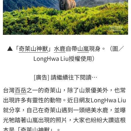
▲「
奇萊山
神獸
」
水鹿
自帶
山嵐
現身。（圖／
LongHwa Liu授權使用）
[廣告] 請繼續往下閱讀…
台灣
百岳
之一的奇萊山，除了山景優美外，也常
出現許多有靈性的動物。近日網友LongHwa Liu
就分享，自己在奇萊山遇到一頭絕美水鹿，並曝
光牠踏著山嵐出現的照片，大家也紛紛大讚這根
本是「奇萊山神獸」。