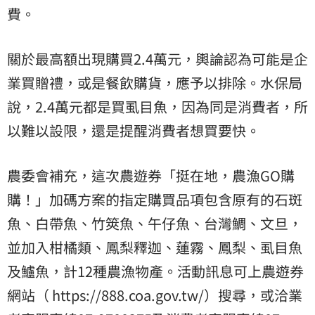
費。
關於最高額出現購買2.4萬元，輿論認為可能是企
業買贈禮，或是餐飲購貨，應予以排除。水保局
說，2.4萬元都是買虱目魚，因為同是消費者，所
以難以設限，還是提醒消費者想買要快。
農委會補充，這次農遊券「挺在地，農漁GO購
購！」加碼方案的指定購買品項包含原有的石斑
魚、白帶魚、竹筴魚、午仔魚、台灣鯛、文旦，
並加入柑橘類、鳳梨釋迦、蓮霧、鳳梨、虱目魚
及鱸魚，計12種農漁物產。活動訊息可上農遊券
網站（ https://888.coa.gov.tw/）搜尋，或洽業