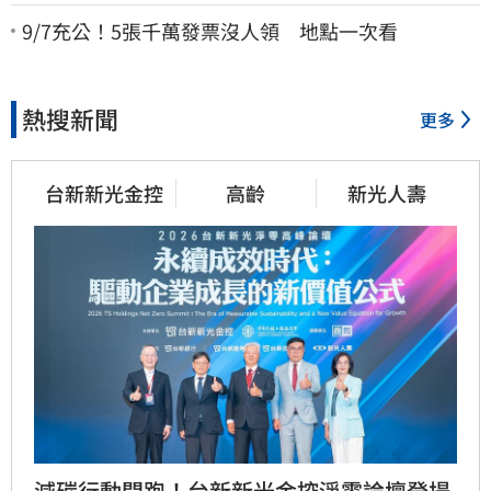
酸爆…他笑：真的很會
9/7充公！5張千萬發票沒人領 地點一次看
熱搜新聞
更多
台新新光金控
高齡
新光人壽
減碳行動開跑！台新新光金控淨零論壇登場