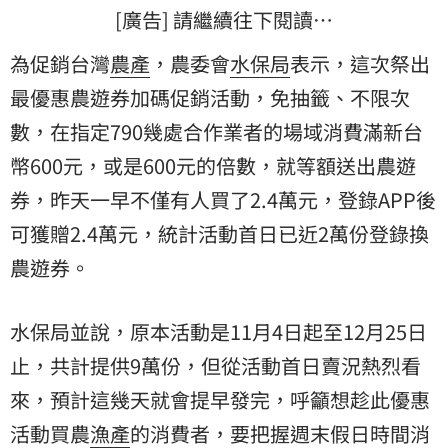
[廣告] 請繼續往下閱讀…
為促銷台灣
農產
，農委會
水保局
表示，這次祭出
最優惠農遊券加碼促銷活動，免抽籤、不限次
數，在指定790幾處合作業者的場域消費滿新台
幣600元，或是600元的倍數，就等額送出農遊
券，昨天一早不僅有人買了2.4萬元，登錄APP後
可獲贈2.4萬元，統計活動首日已近2萬份登錄換
農遊券。
水保局並說，原本活動是11月4日起至12月25日
止，共計提供9萬份，但從活動首日賣況熱烈看
來，預計這幾天就會提早發完，呼籲想趁此優惠
活動買農
漁產
的消費者，要把握週末假日時間消