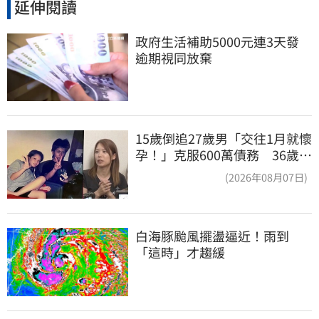
延伸閱讀
政府生活補助5000元連3天發 
逾期視同放棄
15歲倒追27歲男「交往1月就懷
孕！」克服600萬債務 36歲美
魔女當阿嬤了
(2026年08月07日)
白海豚颱風擺盪逼近！雨到
「這時」才趨緩