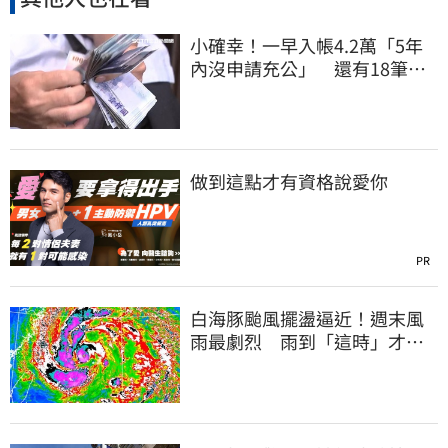
小確幸！一早入帳4.2萬「5年
內沒申請充公」 還有18筆錢
連發到8月底
做到這點才有資格說愛你
PR
白海豚颱風擺盪逼近！週末風
雨最劇烈 雨到「這時」才趨
緩