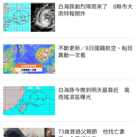
白海豚劇烈降雨來了　8縣市大
雨特報開炸
不斷更新／8日國籍航空、船班
異動一次看
白海豚今晚到明天最靠近　風
雨搖滾區曝光
73歲首過父親節　他找亡妻