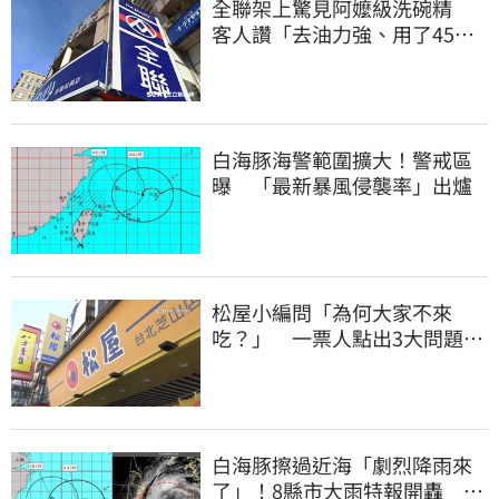
全聯架上驚見阿嬤級洗碗精
客人讚「去油力強、用了45
年」
白海豚海警範圍擴大！警戒區
曝 「最新暴風侵襲率」出爐
松屋小編問「為何大家不來
吃？」 一票人點出3大問題：
滿手好牌打到爛
白海豚擦過近海「劇烈降雨來
了」！8縣市大雨特報開轟 今