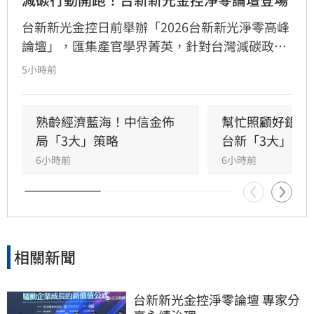
台新新光金控日前舉辦「2026台新新光淨零高峰
論壇」，匯集產官學界菁英，針對台灣減碳政
策、碳定價制度及企業轉型策略進行深度對話。
5小時前
國發會主委葉俊顯與環境部部長彭啟明出席，強
調台灣正邁向碳定價市場機制時代。台新新光金
控總經理林維俊指出，論壇邁入第五年，致力協
熟齡經濟藍海！中信金佈
幫忙照顧好銀髮
助企業將永續轉化為國際競爭力。會中上銀、強
局「3大」策略
台新「3大」防
茂、宏碁及金寶等指標企業分享低碳實踐經驗。
6小時前
6小時前
台新新光金控憑藉優異的永續績效，不僅連續三
年獲標普全球永續年鑑銀行業全球前1%，更獲
MSCI ESG AAA最高評級，展現其帶領產業接軌
國際、推進淨零韌性家園的決心，持續成為企業
邁向永續發展的強力後盾。
相關新聞
台新新光金控淨零論壇 專家分