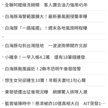
全聯阿嬤級洗碗精 客人讚去油力強用45年
白海豚海警範圍擴大！最新暴風圈侵襲率曝
白海豚「一路搖擺」！週末各地風雨時程曝
白海豚勾到台灣陸地 一波波雨帶開炸北部
小確幸！一早入帳4.2萬 還有18筆錢連發
白海豚颱風逼近！2縣市恐明午後發陸警
想生女兒卻連生10寶！年輕夫妻吐1句心聲
東發號遭出征後現況曝 網爆驚人排隊人潮
藍曾嗆陳時中！慈濟被詐10億真相大白 AIT突發1文