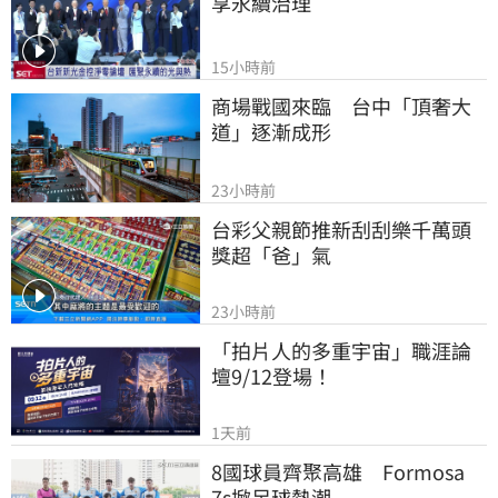
享永續治理
15小時前
商場戰國來臨　台中「頂奢大
道」逐漸成形
23小時前
台彩父親節推新刮刮樂千萬頭
獎超「爸」氣
23小時前
「拍片人的多重宇宙」職涯論
壇9/12登場！
1天前
8國球員齊聚高雄　Formosa 
7s掀足球熱潮