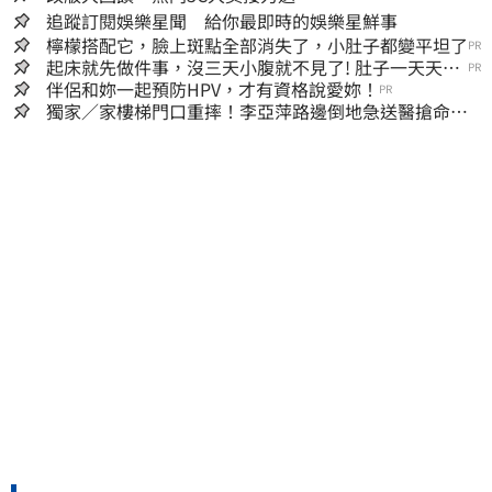
追蹤訂閱娛樂星聞 給你最即時的娛樂星鮮事
檸檬搭配它，臉上斑點全部消失了，小肚子都變平坦了
PR
起床就先做件事，沒三天小腹就不見了! 肚子一天天變
PR
小！
伴侶和妳一起預防HPV，才有資格說愛妳！
PR
獨家／家樓梯門口重摔！李亞萍路邊倒地急送醫搶命
「最新傷況」曝