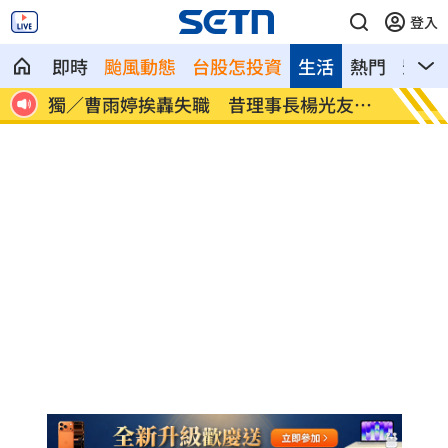
登入
即時
颱風動態
台股怎投資
生活
熱門
影音
曝
獨／曹雨婷挨轟失職 昔理事長楊光友開
酒測0
轟