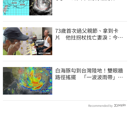
明風雨最集中
73歲首次過父親節、拿到卡
片 他拄拐杖找亡妻淚：今天
好多人來幫我慶祝
白海豚勾到台灣陸地！雙眼牆
路徑搖擺 「一波波雨帶」開
炸北部時程曝
Recommended by