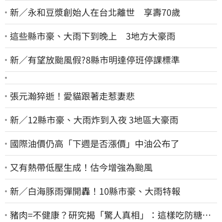
新／永和豆漿創始人在台北離世 享壽70歲
這些縣市豪、大雨下到晚上 3地方大豪雨
新／有望放颱風假?8縣市明達停班停課標準
張元瀚猝逝！愛貓跟著走惹妻悲
新／12縣市豪、大雨炸到入夜 3地區大豪雨
國際油價仍高「下週是否漲價」中油公布了
又有熱帶低壓生成！估今增強為颱風
新／白海豚雨彈開轟！10縣市豪、大雨特報
豬肉=不健康？研究揭「驚人真相」：這樣吃防糖尿