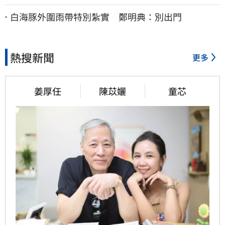
病、降膽固醇
白海豚外圍雨帶特別紮實 鄭明典：別出門
熱搜新聞
更多
姜厚任
陳苡孋
童芯