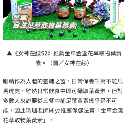
▲《女神在線S2》推薦
金車
金盞花萃取物葉黃
素。（圖／女神在線）
眼睛作為人體的靈魂之窗，日常保養千萬不能馬
馬虎虎，雖然日常飲食中即可攝取葉黃素，但對
多數人來說要從三餐中補足葉黃素幾乎是不可
能，因此瑜珈老師Miya推薦保健法寶「金車金盞
花萃取物葉黃素」。