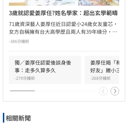
3歲就認愛姜厚任?姓名學家：超出玄學範疇
71歲資深藝人姜厚任近日認愛小24歲女友童芯，
女方自稱擁有台大高學歷且兩人有39年緣分，引
發熱議。隨後女方過往背景遭網友起底，包括多
-386分鐘前
重姓名及婚史遭質疑，網友紛紛提醒姜厚任防
騙。姓名學家吳睿穎指出，女方成年後兩度改姓
恐有違反姓名條例疑慮，且其自稱三歲即認定對
獨／姜厚任認愛後談身後
姜厚任揭「和女
方為老公的說法邏輯矛盾。吳睿穎直言，這段戀
事：走多久算多久
好友」撇小三傳
情的人設背景過於離奇，已完全超出玄學範疇，
-279分鐘前
-268分鐘前
引發各界對女方真實動機的廣泛討論，這段戀情
也因此成為近期演藝圈備受矚目的焦點話題。
相關新聞