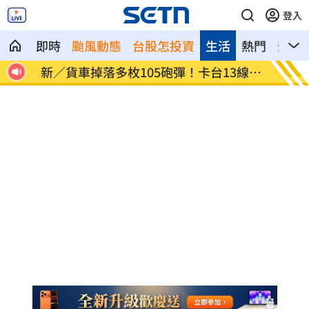
登入
即時
颱風動態
台股怎投資
生活
熱門
影音
範圍
新／貨車掉落多枚105砲彈！卡台13線水
12歲
溝
軍