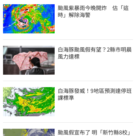
颱風紫暴雨今晚開炸　估「這
時」解除海警
白海豚颱風假有望？2縣市明晨
風力達標
白海豚發威！9地區預測達停班
課標準
颱風假宣布了 明「新竹縣8校」