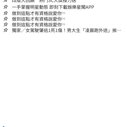
改版大回饋 熱門3C大獎接力送
一手掌握明星動態 即刻下載娛樂星聞APP
做到這點才有資格說愛你
PR
做到這點才有資格說愛你
PR
做到這點才有資格說愛你
PR
獨家／女駕駛肇逃1死1傷！男大生「凌晨跑外送」挨
撞 媽淚：家快瓦解