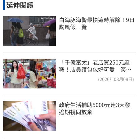
延伸閱讀
白海豚海警最快這時解除！9日
颱風假一覽
「千億富太」老店買250元麻
糬！店員讚包包好可愛 笑
回：我自己做的
(2026年08月08日)
政府生活補助5000元連3天發 
逾期視同放棄