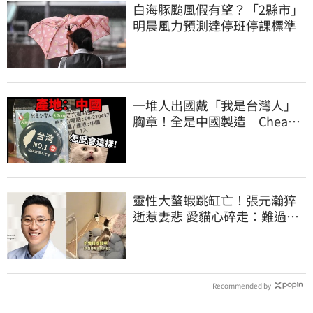
白海豚颱風假有望？「2縣市」
明晨風力預測達停班停課標準
一堆人出國戴「我是台灣人」
胸章！全是中國製造 Cheap
酸：精神分裂
靈性大螯蝦跳缸亡！張元瀚猝
逝惹妻悲 愛貓心碎走：難過不
比我們少
Recommended by