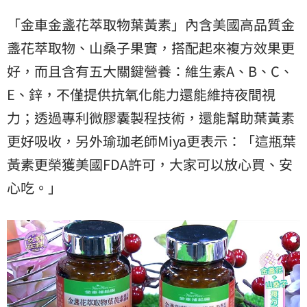
「金車金盞花萃取物葉黃素」內含美國高品質金
盞花萃取物、山桑子果實，搭配起來複方效果更
好，而且含有五大關鍵營養：維生素A、B、C、
E、鋅，不僅提供抗氧化能力還能維持夜間
視
力
；透過專利微膠囊製程技術，還能幫助葉黃素
更好吸收，另外瑜珈老師Miya更表示：「這瓶葉
黃素更榮獲美國FDA許可，大家可以放心買、安
心吃。」