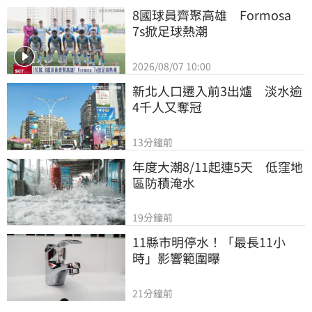
8國球員齊聚高雄　Formosa 
7s掀足球熱潮
2026/08/07 10:00
新北人口遷入前3出爐　淡水逾
4千人又奪冠
13分鐘前
年度大潮8/11起連5天　低窪地
區防積淹水
19分鐘前
11縣市明停水！「最長11小
時」影響範圍曝
21分鐘前