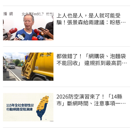
上人也是人，是人就可能受
騙！張景森給兩建議：盼慈濟
展開「自淨」
都做錯了！「網購袋、泡麵袋
不能回收」 違規抓到最高罰
6000元
2026防空演習來了！「14縣
市」斷網時間、注意事項一次
看