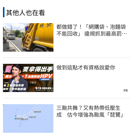
其他人也在看
都做錯了！「網購袋、泡麵袋
不能回收」 違規抓到最高罰
6000元
做到這點才有資格說愛你
PR
三颱共舞？又有熱帶低壓生
成 估今增強為颱風「琵鷺」