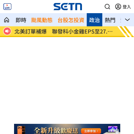
登入
即時
颱風動態
台股怎投資
政治
熱門
影音
潮來
北美訂單補爆 聯發科小金雞EPS至27.12
AI和
元