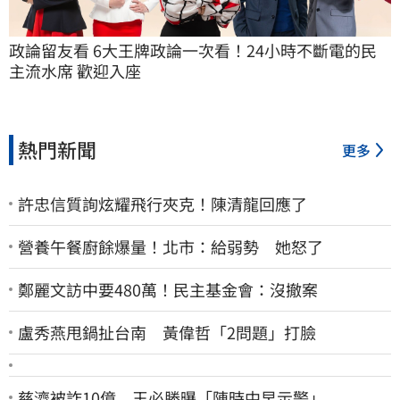
政論留友看 6大王牌政論一次看！24小時不斷電的民
主流水席 歡迎入座
熱門新聞
更多
許忠信質詢炫耀飛行夾克！陳清龍回應了
營養午餐廚餘爆量！北市：給弱勢 她怒了
鄭麗文訪中要480萬！民主基金會：沒撤案
盧秀燕甩鍋扯台南 黃偉哲「2問題」打臉
慈濟被詐10億 王必勝曝「陳時中早示警」