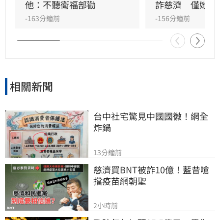
白，證實慈濟確實受騙，當年國民黨指責民進黨
他：不聽衛福部勸
詐慈濟　僅她交
的貼文遭大批網友留言朝聖，戲稱是大型翻車現
-163分鐘前
-156分鐘前
場。面對詐騙真相，慈濟表達遺憾並配合調查，
林智群律師則表示時間證明一切，感嘆當年政府
的提醒遭政治操作抹黑，如今結果公開，真相已
不言而喻。
相關新聞
台中社宅驚見中國國徽！網全
炸鍋
13分鐘前
慈濟買BNT被詐10億！藍昔嗆
擋疫苗網朝聖
2小時前