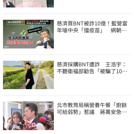
慈濟買BNT被詐10億！藍營當
年嗆中央「擋疫苗」 網朝
聖：大型翻車現場
慈濟採購BNT遭詐 王浩宇：
不聽衛福部勸告「被騙了10億
還沒買到疫苗」
北市教育局稱營養午餐「廚餘
可給弱勢」惹議 蔣萬安急
喊：不會這樣做