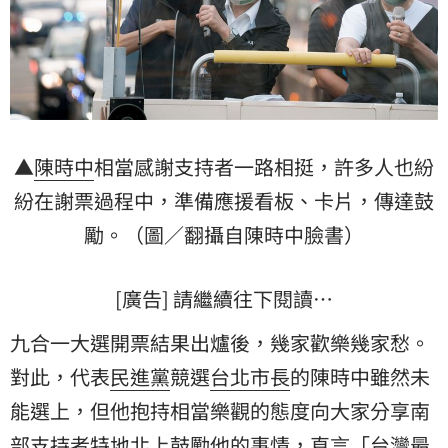
▲
陳時中
相當感謝支持者一路相挺，許多人也紛
紛在謝票過程中，準備應援看板、卡片，傳達
鼓
勵
。（圖／翻攝自陳時中臉書）
[廣告] 請繼續往下閱讀…
九合一大選開票結果出爐後，幾家歡樂幾家愁。
對此，代表
民進黨
競選
台北市長
的陳時中雖然未
能選上，但他抱持相當樂觀的態度向大家分享
南
部支持者
特地北上鼓勵他的事情，直言「
台灣
最