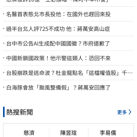
名醫首表態北市長投他：在國外也趕回來投
過半台北人評725不成功 他：蔣萬安高山症
台中市公告AI生成配中國國徽？市府道歉了
中國新鎖國政策！他示警這類人：恐回不來
台股崩跌是逃命波？杜金龍點名「這檔權值股」千萬
別長抱
白海豚會放「颱風整備假」？蔣萬安回應了
熱搜新聞
更多
慈濟
陳昱瑄
李易儒