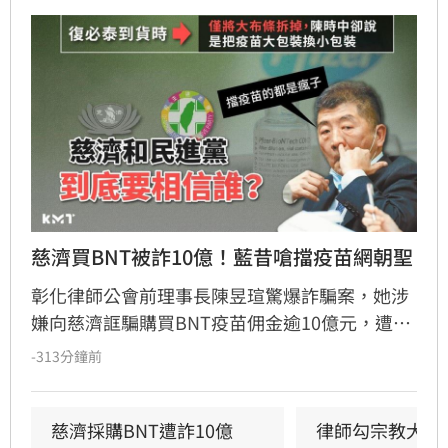
慈濟買BNT被詐10億！藍昔嗆擋疫苗網朝聖
彰化律師公會前理事長陳昱瑄驚爆詐騙案，她涉
嫌向慈濟誆騙購買BNT疫苗佣金逾10億元，遭台
中地檢署依詐欺、洗錢等罪起訴並接押。此案揭
-313分鐘前
露當年慈濟採購疫苗過程中，確實遭遇私人掮客
詐騙，引發輿論熱議。當年國民黨曾因陳時中提
醒勿信掮客而怒批政府阻擋疫苗，如今真相大
慈濟採購BNT遭詐10億　
律師勾宗教大師