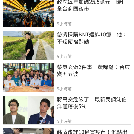
政院每年加碼25.5億元　優化
全台商圈夜市
5小時前
慈濟採購BNT遭詐10億　他：
不聽衛福部勸
5小時前
蔡英文做2件事　黃暐瀚：台東
變五五波
5小時前
蔣萬安危險了！最新民調沈伯
洋僅落後5%
5小時前
慈濟遭詐10億買疫苗！他點出