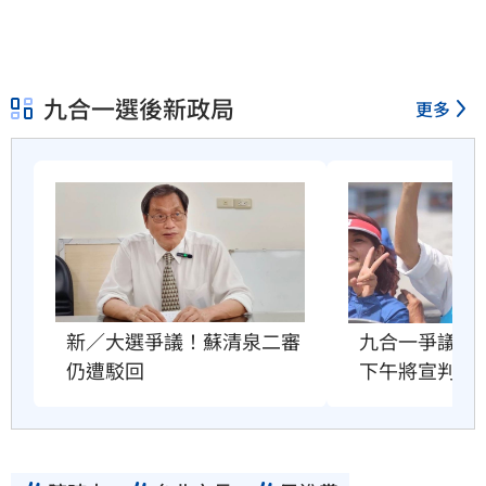
九合一選後新政局
更多
新／大選爭議！蘇清泉二審
九合一爭議未
仍遭駁回
下午將宣判