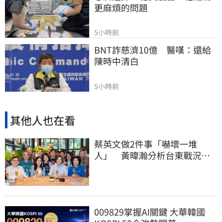
更麻煩的問題
5小時前
BNT詐慈濟10億　醫嘆：還給
陳時中清白
5小時前
其他人也在看
蔡英文做2件事「嚇壞一堆
人」 黃暐瀚分析台東戰況：
變成五五波
009829掌握AI關鍵 大華韓國