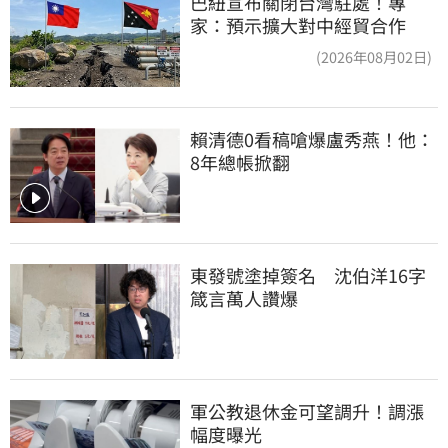
巴紐宣布關閉台灣駐處！專
家：預示擴大對中經貿合作
(2026年08月02日)
賴清德0看稿嗆爆盧秀燕！他：
8年總帳掀翻
東發號塗掉簽名　沈伯洋16字
箴言萬人讚爆
軍公教退休金可望調升！調漲
幅度曝光