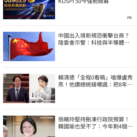
KOSPI 50今強勢開募
PR
中國出入境新規恐衝擊台商？
陸委會示警：科技與半導體從
業人員審慎評估
賴清德「全程0看稿」嗆爆盧秀
燕！他讚總統級嘲諷：把8年總
帳一次掀翻
翁曉玲堅持刪凍行政院預算！
韓國瑜也受不了：今年剩4個月
你思考一下