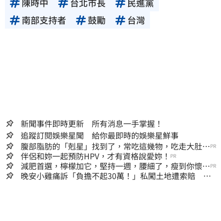
陳時中
台北市長
民進黨
南部支持者
鼓勵
台灣
新聞事件即時更新 所有消息一手掌握！
追蹤訂閱娛樂星聞 給你最即時的娛樂星鮮事
腹部脂肪的「剋星」找到了，常吃這幾物，吃走大肚
PR
囊，瘦出小蠻腰
伴侶和妳一起預防HPV，才有資格說愛妳！
PR
減肥首選，檸檬加它，堅持一週，腰細了，瘦到你懷疑
PR
人生
晚安小雞痛訴「負擔不起30萬！」私闖土地遭索賠 崩
潰：不接受漫天要價