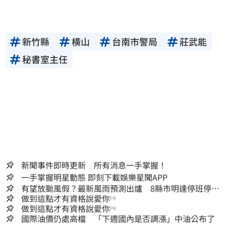
新竹縣
橫山
台南市警局
莊武能
秘書室主任
新聞事件即時更新 所有消息一手掌握！
一手掌握明星動態 即刻下載娛樂星聞APP
有望放颱風假？最新風雨預測出爐 8縣市明達停班停課
標準
做到這點才有資格說愛你
PR
做到這點才有資格說愛你
PR
國際油價仍處高檔 「下週國內是否調漲」中油公布了