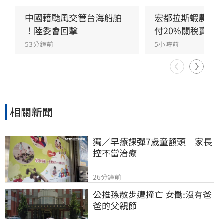
毫無管轄權，利用颱風演戲管制交通不僅貽笑大
方，更藐視國際規範。他強調，中國人民處於水
中國藉颱風交管台海船舶 
宏都拉斯蝦農嗆
深火熱，政府卻忙於政治操作。王定宇感嘆，中
！陸委會回擊
付20%關稅賣台
國作為大國卻缺乏基本素質，並再次提醒「誰跟
53分鐘前
5小時前
中國同一國誰倒楣」。
相關新聞
獨／早療課彈7歲童額頭　家長
控不當治療
26分鐘前
公推孫散步遭撞亡 女慟:沒有爸
爸的父親節