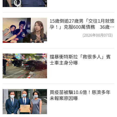
15歲倒追27歲男「交往1月就懷
孕！」克服600萬債務 36歲美
魔女當阿嬤了
(2026年08月07日)
擋暴衝特斯拉「救很多人」賓
士車主身分曝
買疫苗被騙10.6億！慈濟多年
未報案原因曝