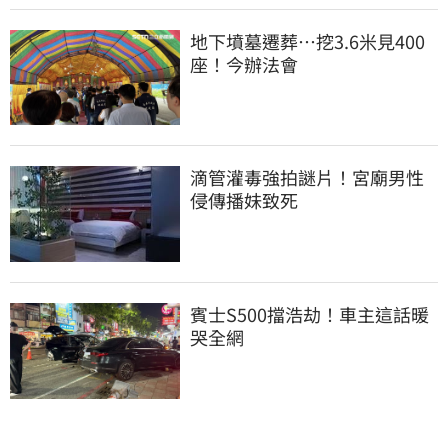
地下墳墓遷葬…挖3.6米見400
座！今辦法會
滴管灌毒強拍謎片！宮廟男性
侵傳播妹致死
賓士S500擋浩劫！車主這話暖
哭全網