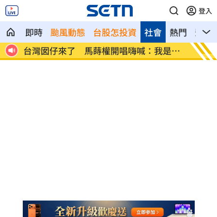
登入
即時
颱風動態
台股怎投資
社會
熱門
影音
是
驚傳駭客猛攻華爾街 多家受害者已吐贖
公推孫
金