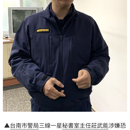
▲
台南市警局
三線一星
秘書室主任
莊武能
涉嫌恐