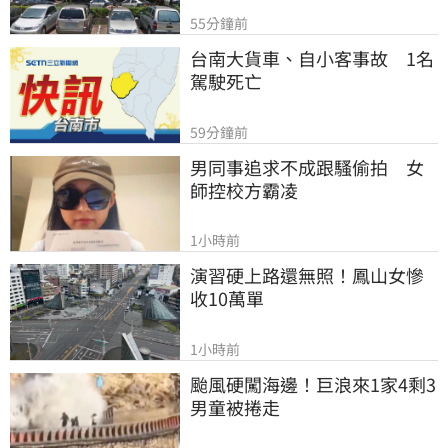
55分鐘前
台南大貨車、自小客事故　1名
駕駛死亡
59分鐘前
男同事追求不成跟騷偷拍　女
師控校方霸凌
1小時前
演習硬上路還無照！鳳山女慘
收10萬單
1小時前
颱風硬闖海邊！巨浪來1家4剩3 
男童被捲走