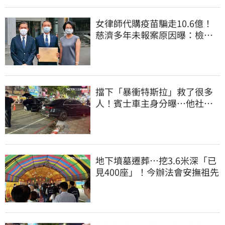
女律師代購疫苗騙走10.6億！
慈濟多年未報案原因曝：檢警
上門才知被騙
擋下「暴衝特斯拉」救了很多
人！賓士車主身分曝…他社群
擁1.4萬追蹤
地下墳墓遷葬…挖3.6米深「已
見400座」！今辦法會安撫祖先