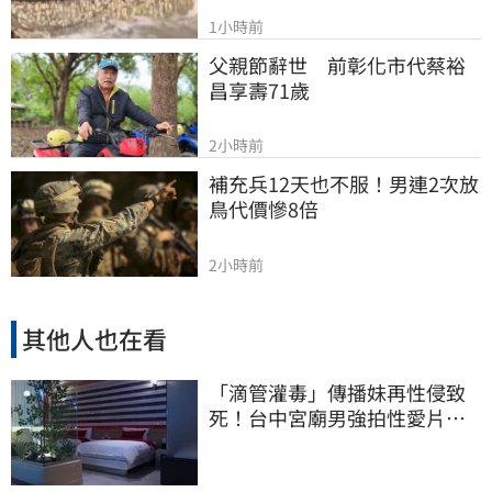
1小時前
父親節辭世　前彰化市代蔡裕
昌享壽71歲
2小時前
補充兵12天也不服！男連2次放
鳥代價慘8倍
2小時前
其他人也在看
「滴管灌毒」傳播妹再性侵致
死！台中宮廟男強拍性愛片
惡行曝光