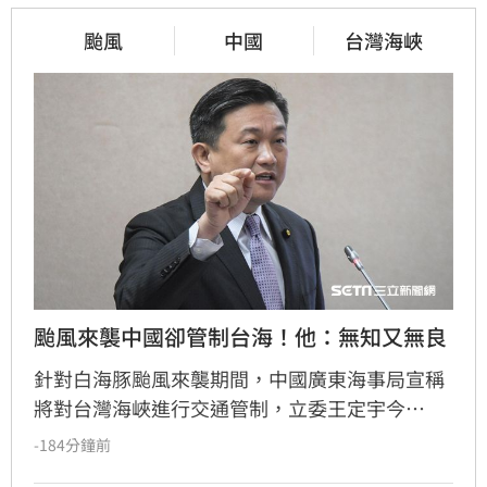
颱風
中國
台灣海峽
颱風來襲中國卻管制台海！他：無知又無良
針對白海豚颱風來襲期間，中國廣東海事局宣稱
將對台灣海峽進行交通管制，立委王定宇今
（8）日嚴詞批評，直指中國政府此舉既無知又
-184分鐘前
無良。王定宇表示，中華人民共和國對台灣海峽