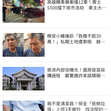
高雄轎車暴衝撞12車！賓士
S500擋下夜市浩劫 車主大
度：車再買就有
晚安小雞痛訴「負擔不起30
萬！」私闖土地遭索賠 崩
潰：不接受漫天要價
慈濟內部信曝光！還原疫苗採
購過程 震驚遇詐承諾積極追
回善款
我不是清潔員！保全「拒倒垃
圾」上班3天被炒 找法院討公