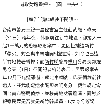
嚇取財遭聲押。（圖／中央社）
[廣告] 請繼續往下閱讀…
台南市警局三線一星秘書室主任莊武能，昨天
（31日）跨年夜，休假前往新竹地區，卻捲入一
起1千萬元的恐嚇取財案中，更因拒捕遭新竹
「學弟」對空與車輛連開9槍逮捕，如今也已遭
新竹地檢署聲押；而
新竹縣
警局
橫山
分局長郭耀
男今天（1日）召開記者會時表示，民眾報案去
年12月下旬遭恐嚇，鎖定車輛後，昨天循線前往
逮人，莊武能遭逮後隨即表明身分，便依規定會
同台南市警局偵辦，並移請地檢署釐清，而對於
報案民眾是否就是新竹縣議員、K女身分等疑