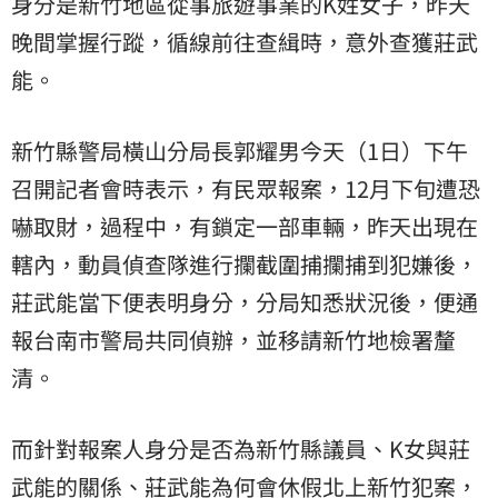
身分是新竹地區從事旅遊事業的K姓女子，昨天
晚間掌握行蹤，循線前往查緝時，意外查獲莊武
能。
新竹縣警局橫山分局長郭耀男今天（1日）下午
召開記者會時表示，有民眾報案，12月下旬遭恐
嚇取財，過程中，有鎖定一部車輛，昨天出現在
轄內，動員偵查隊進行攔截圍捕攔捕到犯嫌後，
莊武能當下便表明身分，分局知悉狀況後，便通
報台南市警局共同偵辦，並移請新竹地檢署釐
清。
而針對報案人身分是否為新竹縣議員、K女與莊
武能的關係、莊武能為何會休假北上新竹犯案，