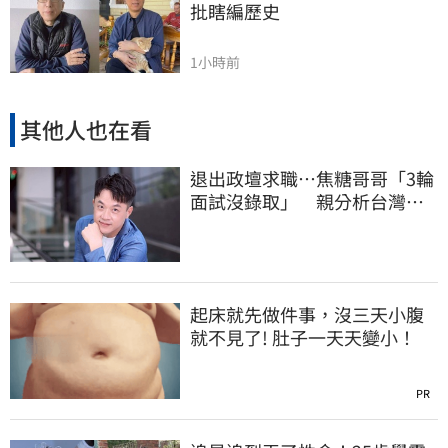
批瞎編歷史
1小時前
其他人也在看
退出政壇求職…焦糖哥哥「3輪
面試沒錄取」 親分析台灣職
場現況這樣說
起床就先做件事，沒三天小腹
就不見了! 肚子一天天變小！
PR