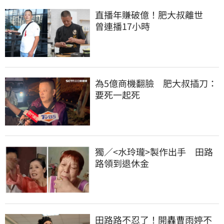
直播年賺破億！肥大叔離世　
曾連播17小時
為5億商機翻臉　肥大叔插刀：
要死一起死
獨／<水玲瓏>製作出手　田路
路領到退休金
田路路不忍了！開轟曹雨婷不