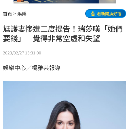
首頁
娛樂
看新聞換好禮
尪護妻慘遭二度提告！瑞莎嘆「她們
要錢」 覺得非常空虛和失望
2023/02/27 13:31:00
娛樂中心／楊雅芸報導