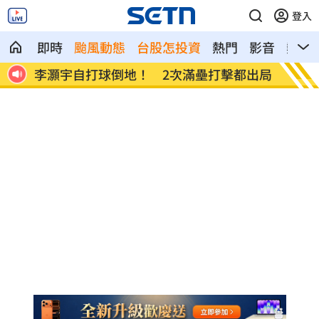
登入
即時
颱風動態
台股怎投資
熱門
影音
熱搜
出爐
李灝宇自打球倒地！ 2次滿壘打擊都出局
Min
相