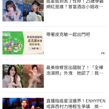
追星追到丟了性命！25歲學霸
網紅是誰？曾當酒店小姐收入
破億 警方證實
帶著皮克敏一起出門吧
PR
最美檢察官出國脫了！「全裸
泡湯照」外洩 她認了：我一
大突破
直播指追星沒邊界！ENHYPEN
成員西村力捲輕生爭議 挨