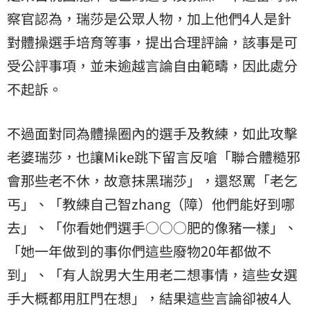
察官認為，瑞莎是公眾人物，加上他們4人是針
對體操選手培育等事，提出合理評論，該事是可
受公評事項，並未逾越言論自由範疇，因此處分
不起訴。
不過面對同為體操圈內的選手及教練，如此攻擊
老婆瑞莎，也讓Mike跳下留言反嗆「聯合體糙邪
會那些老不休，故意抹黑瑞莎」，還怒罵「老乞
丐」、「教練自己智zhang（障）他們能好到哪
去」、「你看她們選手○○○肥的像豬一樣」、
「她一年做到的事你們這些廢物20年都做不
到」、「有人說男大生用老二想事情，這些女選
手大概都用肛門在想」，結果這些言論卻被4人