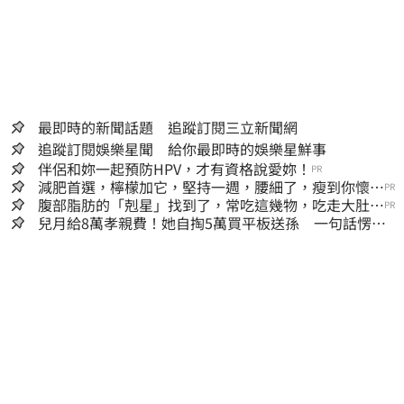
最即時的新聞話題 追蹤訂閱三立新聞網
追蹤訂閱娛樂星聞 給你最即時的娛樂星鮮事
伴侶和妳一起預防HPV，才有資格說愛妳！
PR
減肥首選，檸檬加它，堅持一週，腰細了，瘦到你懷疑
PR
人生
腹部脂肪的「剋星」找到了，常吃這幾物，吃走大肚
PR
囊，瘦出小蠻腰
兒月給8萬孝親費！她自掏5萬買平板送孫 一句話愣原
地「傷心不已」