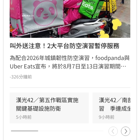
叫外送注意！2大平台防空演習暫停服務
為配合2026年城鎮韌性防空演習，foodpanda與
Uber Eats宣布，將於8月7日至13日演習期間暫
停全台各區域的外送與自取服務。兩大平台皆會
-326分鐘前
提前30分鐘關閉系統，並呼籲消費者提前下單避
開管制時段。
漢光42／第五作戰區實施
漢光42／南部
關鍵基礎設施防衛
習　季連成坐鎮
5小時前
9小時前