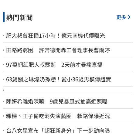
熱門新聞
更多
肥大叔曾狂播17小時！億元商機代價曝光
田路路窮困 許常德開轟工會理事長曹雨婷
97萬網紅肥大叔驟逝 2天前才暴瘦直播
63歲關之琳爆奶孫戀！愛小36歲男模傳證實
陳妍希離婚陳曉 9歲兒暴風式抽高近照曝
粿粿、王子偷吃消失演藝圈 賴銘偉曝近況
台八女星宣布「超狂新身分」下一步動向曝