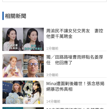
相關新聞
周渝民不讓女兒交男友　妻控
他要千萬聘金
1分鐘前
獨／田路路嗆曹雨婷點名姜厚
任　他回應了
3分鐘前
Mina遭圍剿後離世！張念慈揭
網暴恐怖真相
14分鐘前