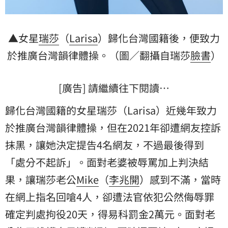
▲女星
瑞莎
（
Larisa
）歸化台灣國籍後，便致力
於推廣台灣韻律體操。（圖／翻攝自瑞莎
臉書
）
[廣告] 請繼續往下閱讀…
歸化台灣國籍的女星瑞莎（Larisa）近幾年致力
於推廣台灣韻律體操，但在2021年卻遭網友控訴
抹黑，讓她決定提告4名網友，不過最後得到
「處分不起訴」。面對老婆被辱罵加上判決結
果，讓瑞莎老公
Mike
（
李兆開
）感到不滿，當時
在網上指名回嗆4人，卻遭法官依犯公然侮辱罪
確定判處拘役20天，得易科罰金2萬元。面對老