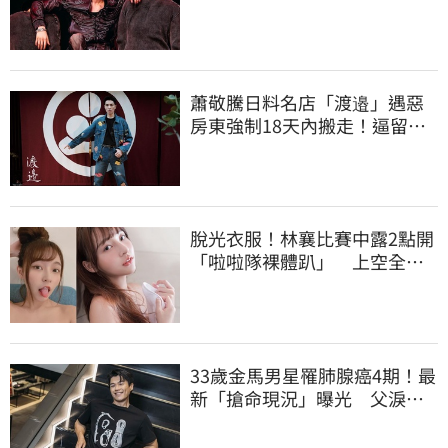
批：獨厚國外粉絲
蕭敬騰日料名店「渡邉」遇惡
房東強制18天內搬走！逼留裝
潢：好聚好散
脫光衣服！林襄比賽中露2點開
「啦啦隊裸體趴」 上空全裸
被看光光
33歲金馬男星罹肺腺癌4期！最
新「搶命現況」曝光 父淚
崩：為何不是我