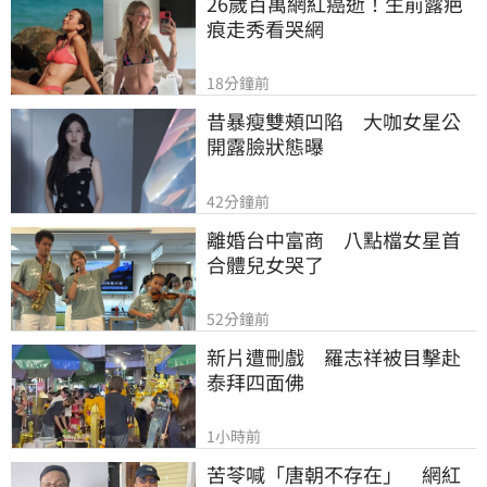
26歲百萬網紅癌逝！生前露疤
痕走秀看哭網
18分鐘前
昔暴瘦雙頰凹陷　大咖女星公
開露臉狀態曝
42分鐘前
離婚台中富商　八點檔女星首
合體兒女哭了
52分鐘前
新片遭刪戲　羅志祥被目擊赴
泰拜四面佛
1小時前
苦苓喊「唐朝不存在」　網紅