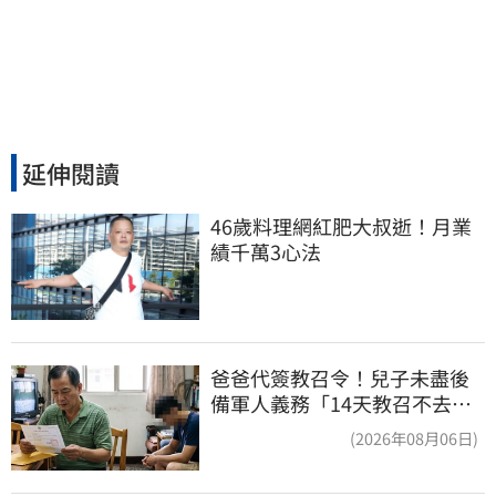
延伸閱讀
46歲料理網紅肥大叔逝！月業
績千萬3心法
爸爸代簽教召令！兒子未盡後
備軍人義務「14天教召不去」
換3個月刑期
(2026年08月06日)