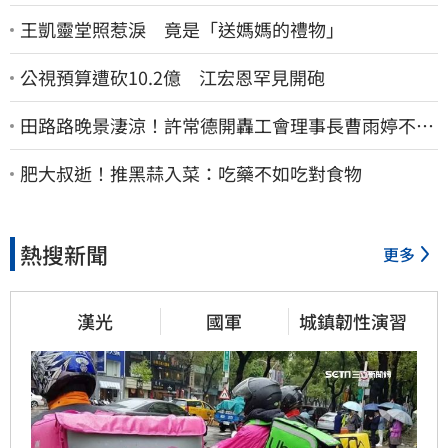
王凱靈堂照惹淚 竟是「送媽媽的禮物」
公視預算遭砍10.2億 江宏恩罕見開砲
田路路晚景淒涼！許常德開轟工會理事長曹雨婷不忍
了：別只包紅包慰問
肥大叔逝！推黑蒜入菜：吃藥不如吃對食物
熱搜新聞
更多
漢光
國軍
城鎮韌性演習