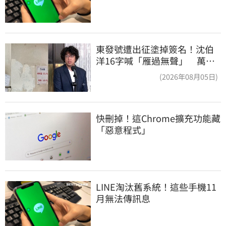
東發號遭出征塗掉簽名！沈伯
洋16字喊「雁過無聲」 萬人
讚：這就是高度
(2026年08月05日)
快刪掉！這Chrome擴充功能藏
「惡意程式」
LINE淘汰舊系統！這些手機11
月無法傳訊息