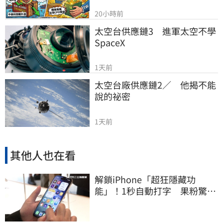
20小時前
太空台供應鏈3　進軍太空不學
SpaceX
1天前
太空台廠供應鏈2／　他揭不能
說的祕密
1天前
其他人也在看
解鎖iPhone「超狂隱藏功
能」！1秒自動打字 果粉驚：
10幾年白用了