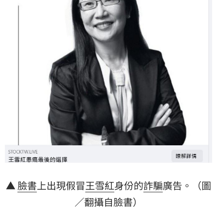
▲
臉書
上出現假冒
王雪紅
身份的
詐騙
廣告。（圖
／翻攝自臉書）