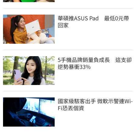
華碩推ASUS Pad　最低0元帶
回家
5手機品牌銷量負成長　這支卻
逆勢暴衝33%
國家級駭客出手 微軟示警連Wi-
Fi恐丟個資