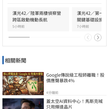
未確實鎖緊，導致人為疏失造成零件掉落。
漢光42／陸軍兩棲偵察營
漢光42／第一
跨區啟動機動長航
關鍵基礎設施防
5小時前
7小時前
相關新聞
Google傳說級工程師離職！股
價應聲暴跌4%
4分鐘前
蓋太空AI資料中心！馬斯克喊
只用輝達晶片