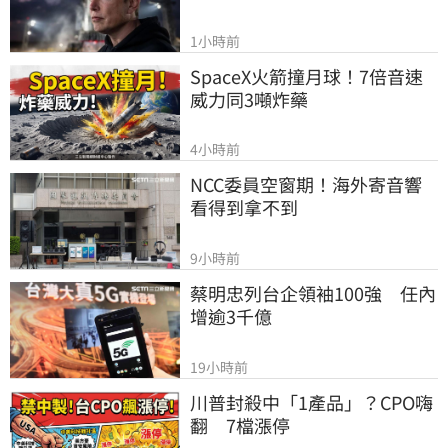
1小時前
SpaceX火箭撞月球！7倍音速
威力同3噸炸藥
4小時前
NCC委員空窗期！海外寄音響
看得到拿不到
9小時前
蔡明忠列台企領袖100強　任內
增逾3千億
19小時前
川普封殺中「1產品」？CPO嗨
翻　7檔漲停