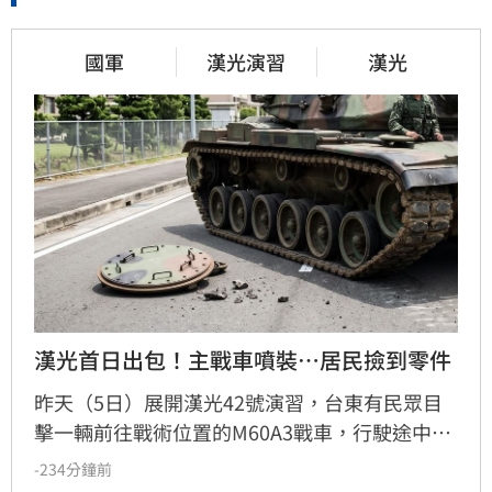
國軍
漢光演習
漢光
漢光首日出包！主戰車噴裝…居民撿到零件
昨天（5日）展開漢光42號演習，台東有民眾目
擊一輛前往戰術位置的M60A3戰車，行駛途中駕
駛逃生門竟意外脫落，畫面曝光後引發網路熱
-234分鐘前
議。軍方對此證實，經調查確認為車輛固定螺絲