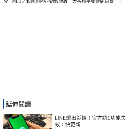
人生
MLB／和國聯MVP勁敵對轟！大谷翔平雙響砲白費 道
奇連2系列賽慘遭橫掃
延伸閱讀
LINE爆出災情！官方認1功能失
效：快更新