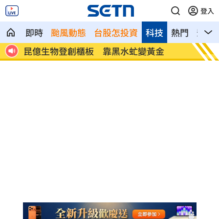
登入
即時
颱風動態
台股怎投資
科技
熱門
影音
搬走
昆億生物登創櫃板 靠黑水虻變黃金
白海豚
了