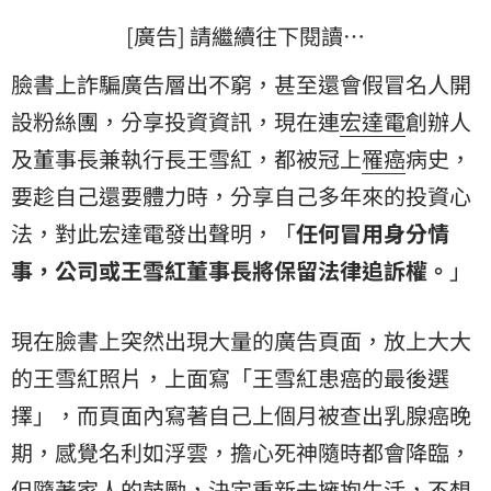
[廣告] 請繼續往下閱讀…
臉書上詐騙廣告層出不窮，甚至還會假冒名人開
設粉絲團，分享投資資訊，現在連
宏達電
創辦人
及董事長兼執行長王雪紅，都被冠上
罹癌
病史，
要趁自己還要體力時，分享自己多年來的投資心
法，對此宏達電發出聲明，「
任何冒用身分情
事，公司或王雪紅董事長將保留法律追訴權。
」
現在臉書上突然出現大量的廣告頁面，放上大大
的王雪紅照片，上面寫「王雪紅患癌的最後選
擇」，而頁面內寫著自己上個月被查出乳腺癌晚
期，感覺名利如浮雲，擔心死神隨時都會降臨，
但隨著家人的鼓勵，決定重新去擁抱生活，不想