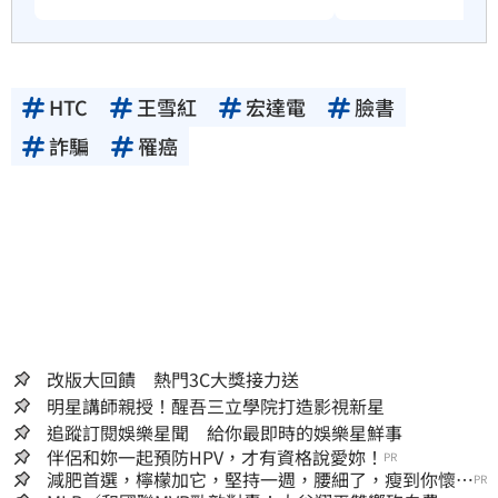
HTC
王雪紅
宏達電
臉書
詐騙
罹癌
改版大回饋 熱門3C大獎接力送
明星講師親授！醒吾三立學院打造影視新星
追蹤訂閱娛樂星聞 給你最即時的娛樂星鮮事
伴侶和妳一起預防HPV，才有資格說愛妳！
PR
減肥首選，檸檬加它，堅持一週，腰細了，瘦到你懷疑
PR