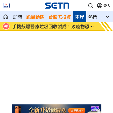
登入
即時
颱風動態
台股怎投資
兩岸
熱門
影音
早知情
手機殼爆醫療垃圾回收製成！致癌物恐超
姜厚任
標
嗆