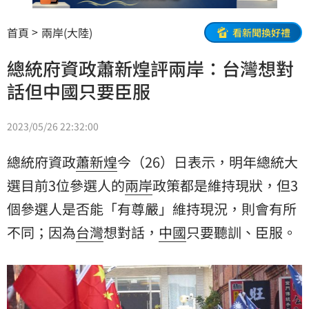
首頁
兩岸(大陸)
看新聞換好禮
總統府資政蕭新煌評兩岸：台灣想對
話但中國只要臣服
2023/05/26 22:32:00
總統府資政
蕭新煌
今（26）日表示，明年總統大
選目前3位參選人的
兩岸
政策都是維持現狀，但3
個參選人是否能「有尊嚴」維持現況，則會有所
不同；因為
台灣
想對話，
中國
只要聽訓、臣服。