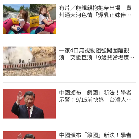
有片／能親親抱抱帶出場 貴
州通天河色情「爆乳正妹伴
漂」 暗黑價碼曝
一家4口無視勸阻強闖圍籬觀
浪 突掀巨浪「9歲兒當場遭捲
入海」
中國頒布「鎖國」新法！學者
示警：9/15前快逃 台灣人也
被規範恐出不來
中國頒布「鎖國」新法！學者