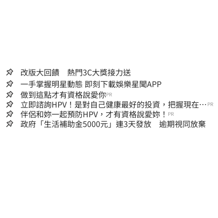
改版大回饋 熱門3C大獎接力送
一手掌握明星動態 即刻下載娛樂星聞APP
做到這點才有資格說愛你
PR
立即諮詢HPV！是對自己健康最好的投資，把握現在不
PR
嫌晚！
伴侶和妳一起預防HPV，才有資格說愛妳！
PR
政府「生活補助金5000元」連3天發放 逾期視同放棄