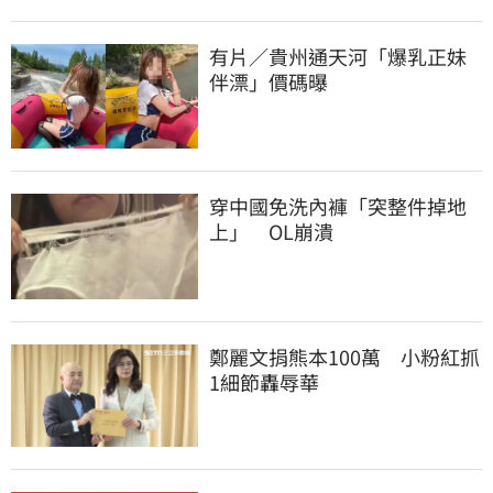
有片／貴州通天河「爆乳正妹
伴漂」價碼曝
穿中國免洗內褲「突整件掉地
上」　OL崩潰
鄭麗文捐熊本100萬　小粉紅抓
1細節轟辱華