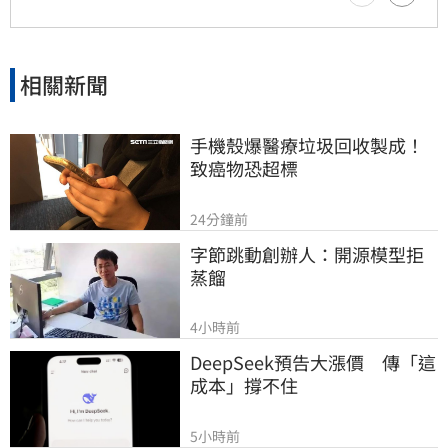
相關新聞
手機殼爆醫療垃圾回收製成！
致癌物恐超標
24分鐘前
字節跳動創辦人：開源模型拒
蒸餾
4小時前
DeepSeek預告大漲價　傳「這
成本」撐不住
5小時前