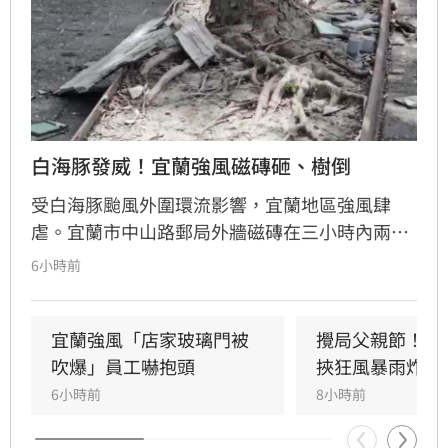
白海豚發威！宜蘭強風磁磚砸、樹倒
受白海豚颱風外圍環流影響，宜蘭地區強風肆
虐。宜蘭市中山路郵局外牆磁磚在三小時內兩度
剝落，武營街亦發生磁磚砸地險象，所幸無人傷
6小時前
亡。此外，五結與三星鄉傳出路樹倒塌，市區選
舉看板受強風吹襲搖搖欲墜，烏石港賞鯨船被迫
全面停駛。
宜蘭強風「店家玻璃門被
攪局父親節！中
吹爆」員工嚇抱頭
挾狂風暴雨炸雙
6小時前
8小時前