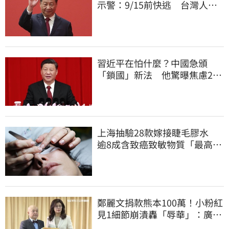
示警：9/15前快逃 台灣人也
被規範恐出不來
習近平在怕什麼？中國急頒
「鎖國」新法 他驚曝焦慮2
事：恐慌鞏固政權
上海抽驗28款嫁接睫毛膠水
逾8成含致癌致敏物質「最高超
標千倍」
鄭麗文捐款熊本100萬！小粉紅
見1細節崩潰轟「辱華」：廣西
水災怎不捐