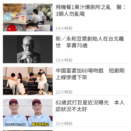
飛機餐1果汁爆廁所之亂　醫：
3類人勿亂喝
14小時前
新／永和豆漿創始人在台北離
世　享壽70歲
15小時前
中國富婆加60場吻戲　短劇剛
上線慘遭下架
22小時前
82歲武打巨星近況曝光　本人
認狀況不太好
22小時前