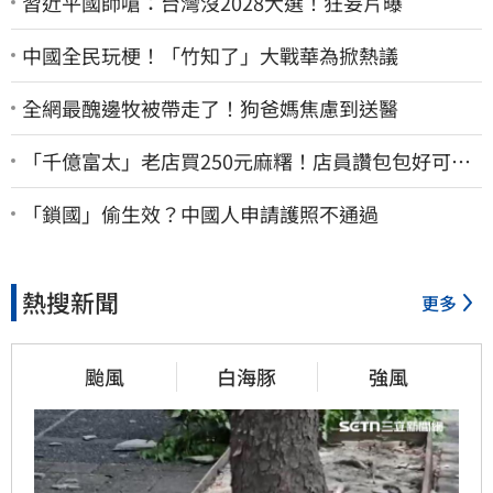
習近平國師嗆：台灣沒2028大選！狂妄片曝
中國全民玩梗！「竹知了」大戰華為掀熱議
全網最醜邊牧被帶走了！狗爸媽焦慮到送醫
「千億富太」老店買250元麻糬！店員讚包包好可
愛 笑回：我自己做的
「鎖國」偷生效？中國人申請護照不通過
熱搜新聞
更多
颱風
白海豚
強風