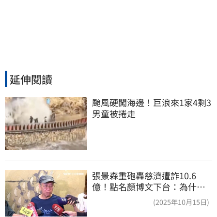
延伸閱讀
颱風硬闖海邊！巨浪來1家4剩3 
男童被捲走
張景森重砲轟慈濟遭詐10.6
億！點名顏博文下台：為什麼
這麼好騙？
(2025年10月15日)