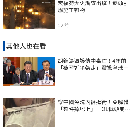
宏福苑大火調查出爐！菸頭引
燃施工雜物
1天前
其他人也在看
胡錦濤遭誤傳中毒亡！4年前
「被習近平架走」震驚全球
李克強猝逝被挖
穿中國免洗內褲逛街！突解體
「整件掉地上」 OL低頭崩
潰：腰上剩鬆緊帶