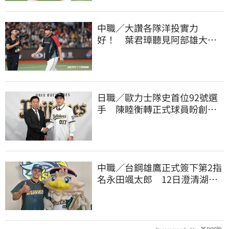
中職／大讚各隊洋投實力
好！ 葉君璋聽見阿部雄大被
註銷好吃驚
日職／歐力士隊史首位92號選
手 陳睦衡轉正式球員盼創造
歷史
中職／台鋼雄鷹正式簽下第2指
名永田颯太郎 12日澄清湖亮
相揭曉合約