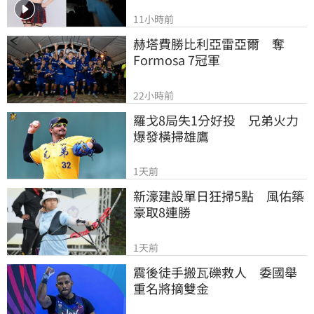
11小時前
赫塔費勝比利亞雷亞爾　奪
Formosa 7冠軍
22小時前
羅戈8局失1分好投　兄弟火力
爆發橫掃雄鷹
1天前
新濠建設單日狂掃5點　風佑築
豪取8連勝
1天前
震後徒手搬瓦礫救人　委國舉
重名將摘雙金