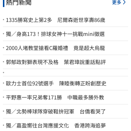
熱門新聞
更多
1335勝寫史上第2多 尼爾森逝世享壽86歲
獨／身高173！排球女神十一挑戰mini徵選
2000人堵教堂搶看C羅婚禮 竟是超大烏龍
郭郁政對獅表現不及格 葉君璋說重話點評
歐力士首位92號選手 陳睦衡轉正盼創歷史
平野惠一率兄弟奪171勝 中職最多勝外教
獨／北勢棒球隊穿破鞋拚冠軍 台僑看哭了
獨／嘉盈嚮往台灣應援文化 香港跨海追夢