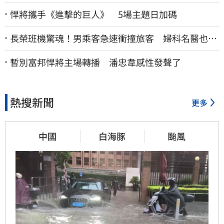
悍將攜手《進擊的巨人》 5場主題日加碼
長榮班機驚魂！男乘客急速衝撞旅客 婦科名醫也掛
彩：全機卡半小時
暫別富邦悍將主場轉播 潘忠韋感性發聲了
熱搜新聞
更多
中國
白海豚
颱風