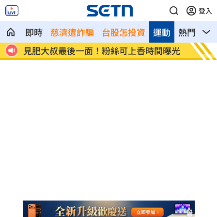
登入
即時
慈濟遭詐騙
台股怎投資
運動
熱門
影
間曝光
澆花澆到巨蟒！腹中「巨物」X光曝光
大
合