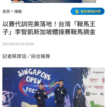
首頁
運動
看新聞換好禮
以賽代訓完美落地！台灣「鞍馬王
子」李智凱新加坡體操賽鞍馬摘金
2023/06/03 21:23:00
記者蔡厚瑄／綜合報導