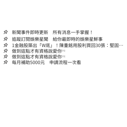
新聞事件即時更新 所有消息一手掌握！
追蹤訂閱娛樂星聞 給你最即時的娛樂星鮮事
1金融股築出「W底」！陳重銘用股利買回30張：堅固穩
定的搖錢樹
做到這點才有資格說愛你
PR
做到這點才有資格說愛你
PR
每月補助5000元 申請流程一次看