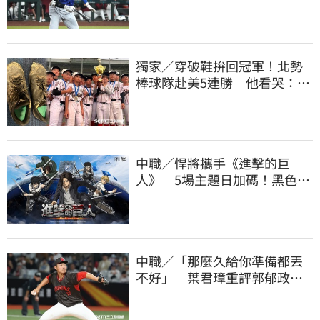
響尾蛇9戰吞8敗
獨家／穿破鞋拚回冠軍！北勢
棒球隊赴美5連勝 他看哭：台
灣囡仔的韌性
中職／悍將攜手《進擊的巨
人》 5場主題日加碼！黑色戰
袍帥氣登場
中職／「那麼久給你準備都丟
不好」 葉君璋重評郭郁政對
獅表現