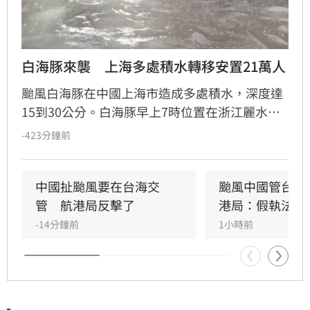
白海豚來襲　上海多處積水轉移安置21萬人
颱風白海豚在中國上海市造成多處積水，深度達
15到30公分。白海豚早上7時位置在浙江麗水，
預計往西北方向移動並逐漸減弱。
-423分鐘前
中國扯颱風要在台海交
颱風中國管台海
管　航港局反擊了
港局：假執法
-14分鐘前
1小時前