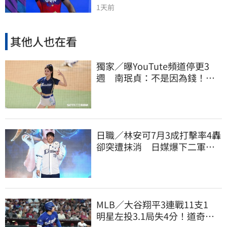
1天前
其他人也在看
獨家／曝YouTute頻道停更3
週 南珉貞：不是因為錢！粉
絲這句讓她不放棄
日職／林安可7月3成打擊率4轟
卻突遭抹消 日媒爆下二軍背
後原因
MLB／大谷翔平3連戰11支1
明星左投3.1局失4分！道奇輸