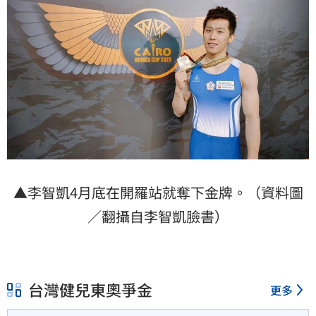
▲李智凱4月底在開羅站就奪下金牌。（資料圖
／翻攝自李智凱臉書）
台灣健兒東奧爭金
更多