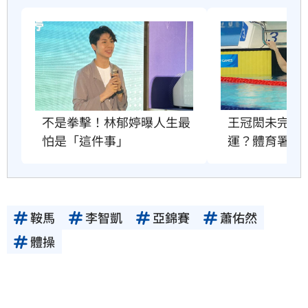
王冠閎未完成
不是拳擊！林郁婷曝人生最
運？體育署回
怕是「這件事」
鞍馬
李智凱
亞錦賽
蕭佑然
體操