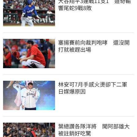
大谷翔平3連戰11支1　道奇輸
響尾蛇9戰8敗
塞揚賽前向裁判咆哮　還沒開
打就被趕出場
林安可7月手感火燙卻下二軍　
日媒爆原因
葉總讚各隊洋將　聞阿部雄大
被註銷好吃驚