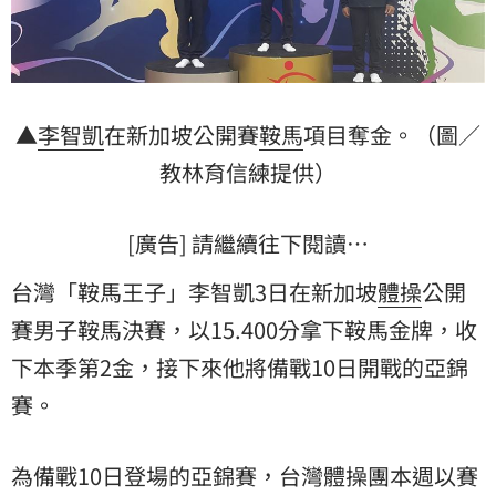
▲
李智凱
在新加坡公開賽
鞍馬
項目奪金。（圖／
教林育信練提供）
[廣告] 請繼續往下閱讀…
台灣「鞍馬王子」李智凱3日在新加坡
體操
公開
賽男子鞍馬決賽，以15.400分拿下鞍馬金牌，收
下本季第2金，接下來他將備戰10日開戰的
亞錦
賽
。
為備戰10日登場的亞錦賽，台灣體操團本週以賽