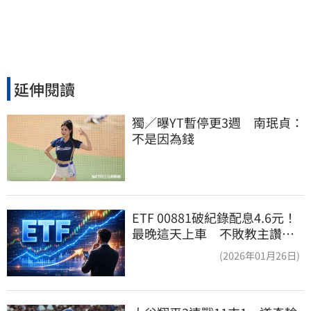
延伸閱讀
獨／曝YT暫停更3週　南珉貞：
不是因為錢
ETF 00881破紀錄配息4.6元！
最晚這天上車 不敗教主讚：
表現超越0050
(2026年01月26日)