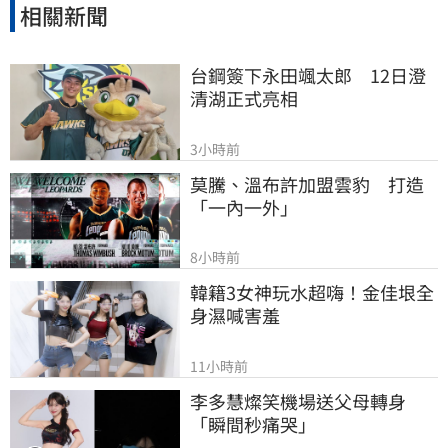
相關新聞
台鋼簽下永田颯太郎　12日澄
清湖正式亮相
3小時前
莫騰、溫布許加盟雲豹　打造
「一內一外」
8小時前
韓籍3女神玩水超嗨！金佳垠全
身濕喊害羞
11小時前
李多慧燦笑機場送父母轉身
「瞬間秒痛哭」