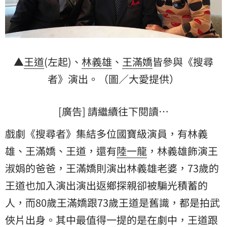
▲
王道
(左起)、
林義雄
、
王滿嬌
皆參與《搜尋
者》演出。（圖／大愛提供）
[廣告] 請繼續往下閱讀…
戲劇《搜尋者》集結多位國寶級演員，有林義
雄、王滿嬌、王道，還有
陸一龍
，林義雄飾演
王
淑娟
的爸爸，王滿嬌則演出林義雄老婆，73歲的
王道也加入演出演出返鄉探親卻被騙光積蓄的
人，而80歲王滿嬌跟73歲王道是舊識，都是拍武
俠片出身。其中最值得一提的是在劇中，王道跟