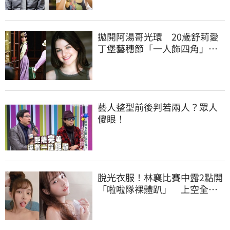
拋開阿湯哥光環 20歲舒莉愛
丁堡藝穗節「一人飾四角」驚
豔全場
藝人整型前後判若兩人？眾人
傻眼！
脫光衣服！林襄比賽中露2點開
「啦啦隊裸體趴」 上空全裸
被看光光