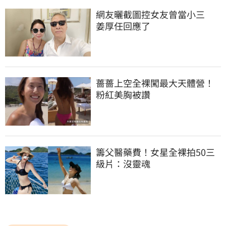
網友曬截圖控女友曾當小三　
姜厚任回應了
薔薔上空全裸闖最大天體營！
粉紅美胸被讚
籌父醫藥費！女星全裸拍50三
級片：沒靈魂