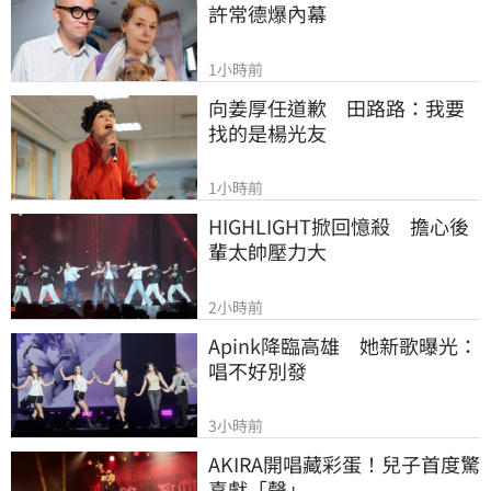
許常德爆內幕
1小時前
向姜厚任道歉　田路路：我要
找的是楊光友
1小時前
HIGHLIGHT掀回憶殺　擔心後
輩太帥壓力大
2小時前
Apink降臨高雄　她新歌曝光：
唱不好別發
3小時前
AKIRA開唱藏彩蛋！兒子首度驚
喜獻「聲」