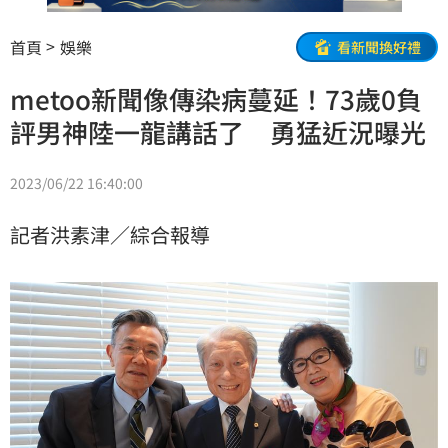
首頁
娛樂
看新聞換好禮
metoo新聞像傳染病蔓延！73歲0負
評男神陸一龍講話了 勇猛近況曝光
2023/06/22 16:40:00
記者洪素津／綜合報導