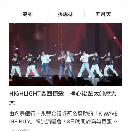
高雄
張惠妹
五月天
HIGHLIGHT掀回憶殺　擔心後輩太帥壓力
大
由永豐銀行、永豐金證券冠名贊助的「K-WAVE 
INFINITY」韓流演唱會，8日晚間於高雄巨蛋熱
力開唱，集結NEWBEAT、FLARE U、CRAVITY、