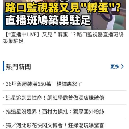
【#直播中LIVE】又見＂孵蛋＂? 路口監視器直播斑鳩
築巢駐足
熱門新聞
更多
36坪舊屋裝潢650萬 楊繡惠怒了
追星追到丟性命！網紅學霸曾做酒店賺破億
指追星沒邊界！西村力挨批：獨厚國外粉絲
獨／河北彩花快閃文博會！狂掃潮玩曝驚喜