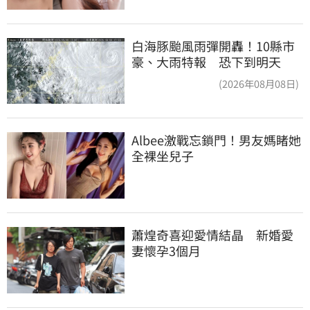
白海豚颱風雨彈開轟！10縣市
豪、大雨特報 恐下到明天
(2026年08月08日)
Albee激戰忘鎖門！男友媽睹她
全裸坐兒子
蕭煌奇喜迎愛情結晶　新婚愛
妻懷孕3個月