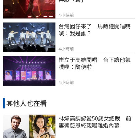
4小時前
台灣囡仔來了　馬蒔權開唱嗨
喊：我是誰？
4小時前
崔立于高雄開唱　台下讓他氣
噗噗：隨便啦
4小時前
其他人也在看
林煒高調認愛50歲女總裁 前
妻龔慈恩終親曝離婚內幕