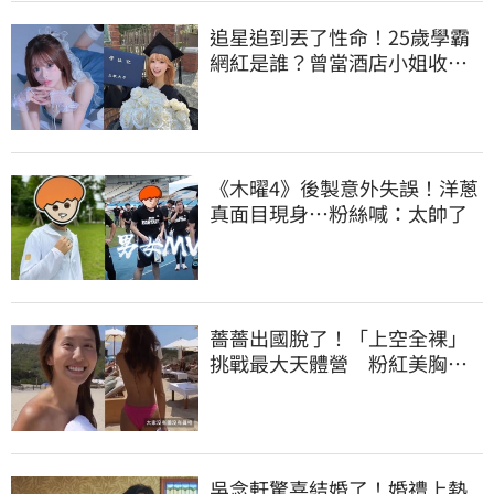
追星追到丟了性命！25歲學霸
網紅是誰？曾當酒店小姐收入
破億 警方證實
《木曜4》後製意外失誤！洋蔥
真面目現身…粉絲喊：太帥了
薔薔出國脫了！「上空全裸」
挑戰最大天體營 粉紅美胸被
路人狂讚
吳念軒驚喜結婚了！婚禮上熱