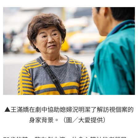
▲王滿嬌在劇中協助媳婦況明潔了解訪視個案的
身家背景。（圖／大愛提供）