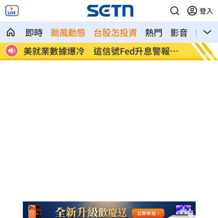
登入
即時
颱風動態
台股怎投資
熱門
影音
熱搜
命衛
美就業數據爆冷 這信號Fed升息警報降
梅西父
溫
壇