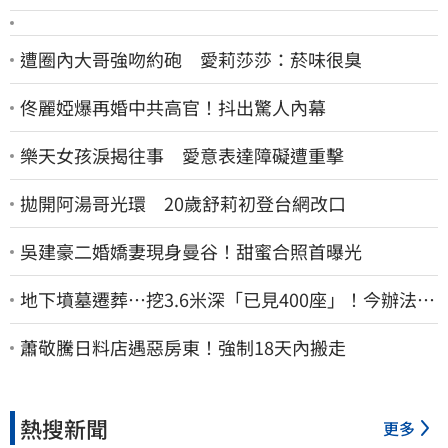
遭圈內大哥強吻約砲 愛莉莎莎：菸味很臭
佟麗婭爆再婚中共高官！抖出驚人內幕
樂天女孩淚揭往事 愛意表達障礙遭重擊
拋開阿湯哥光環 20歲舒莉初登台網改口
吳建豪二婚嬌妻現身曼谷！甜蜜合照首曝光
地下墳墓遷葬…挖3.6米深「已見400座」！今辦法會
安撫祖先
蕭敬騰日料店遇惡房東！強制18天內搬走
熱搜新聞
更多