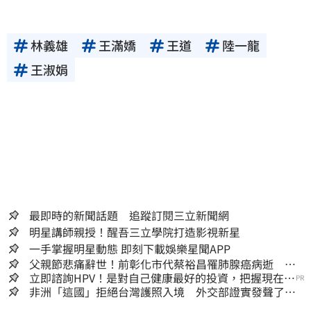
林義雄
王滿嬌
王道
陸一龍
王淑娟
最即時的新聞話題 追蹤訂閱三立新聞網
明星講師親授！醒吾三立學院打造影視新星
一手掌握明星動態 即刻下載娛樂星聞APP
父親節悲痛辭世！前彰化市代蔡裕昌罹肺腺癌病逝 享
壽71歲
立即諮詢HPV！是對自己健康最好的投資，把握現在不
PR
嫌晚！
非洲「這國」拒絕台灣護照入境 外交部證實發聲了：
持續交涉聯繫