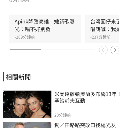
-304分鐘前
Apink及HIGHLIGHT五組人氣韓星，從新生代團
體到韓流經典代表接力登台，滿場粉絲高舉手燈
熱情應援，尖叫與歡呼聲一路未停，最後由
Apink降臨高雄　她新歌曝
台灣囡仔來了　
HIGHLIGHT壓軸接管舞台，將現場氣氛推向最高
光：唱不好別發
唱嗨喊：我是誰
潮。
-289分鐘前
-237分鐘前
相關新聞
米蘭達離婚奧蘭多布魯13年！
罕談前夫互動
28分鐘前
獨／田路路突改口找楊光友　