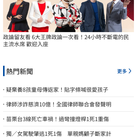
政論留友看 6大王牌政論一次看！24小時不斷電的民
主流水席 歡迎入座
熱門新聞
更多
疑棄養8孩童母傳返家！貼字條喊很愛孩子
律師涉詐慈濟10億！全國律師聯合會發聲明
苗栗台3線死亡車禍！過彎撞燈桿1死1重傷
獨／女駕駛肇逃1死1傷 單親媽顧子斷家計