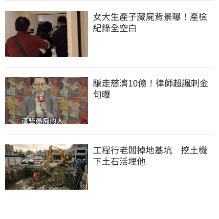
女大生產子藏屍背景曝！產檢
紀錄全空白
騙走慈濟10億！律師超諷刺金
句曝
工程行老闆掉地基坑　挖土機
下土石活埋他