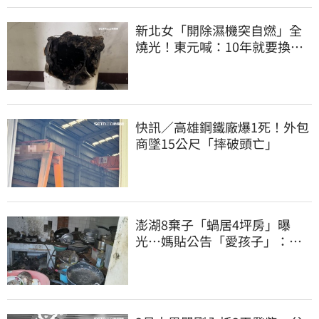
新北女「開除濕機突自燃」全
燒光！東元喊：10年就要換
法官判賠68萬
快訊／高雄鋼鐵廠爆1死！外包
商墜15公尺「摔破頭亡」
澎湖8棄子「蝸居4坪房」曝
光⋯媽貼公告「愛孩子」：還
平靜生活！網炸鍋