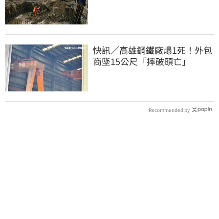
土石活埋他
快訊／高雄鋼鐵廠爆1死！外包
商墜15公尺「摔破頭亡」
Recommended by