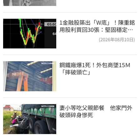
1金融股築出「W底」！陳重銘
用股利買回30張：堅固穩定的
搖錢樹
(2026年08月10日)
鋼鐵廠爆1死！外包商墜15Ｍ
「摔破頭亡」
妻小等吃父親節餐　他家門外
破頭碎身慘死