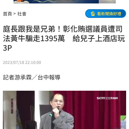
首頁
社會
看新聞換好禮
庭長跟我是兄弟！彰化賄選議員遭司
法黃牛騙走1395萬 給兒子上酒店玩
3P
2023/07/18 22:10:00
記者游承霖／台中報導