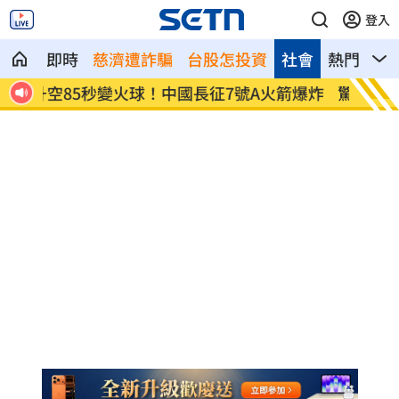
登入
即時
慈濟遭詐騙
台股怎投資
社會
熱門
影
爆炸
驚悚！7米巨蟒爬電桿獵食 3鴿目睹牠慘
揭密「
死
神股