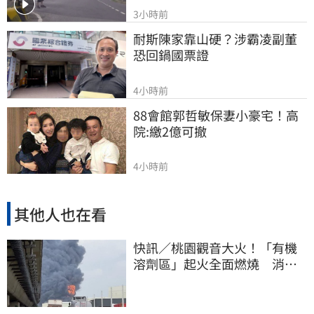
3小時前
耐斯陳家靠山硬？涉霸凌副董
恐回鍋國票證
4小時前
88會館郭哲敏保妻小豪宅！高
院:繳2億可撤
4小時前
其他人也在看
快訊／桃園觀音大火！「有機
溶劑區」起火全面燃燒 消
防：危險物質多