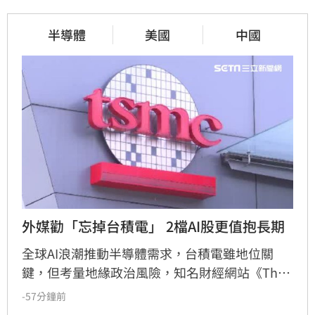
半導體
美國
中國
外媒勸「忘掉台積電」 2檔AI股更值抱長期
全球AI浪潮推動半導體需求，台積電雖地位關
鍵，但考量地緣政治風險，知名財經網站《The 
Motley Fool》建議投資人可轉向關注具支撐力的
-57分鐘前
半導體設備商。其中，掌握極紫外光微影技術的