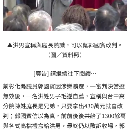
▲洪男宣稱與庭長熟識，可以幫郭國賓改判。
（圖／資料照）
[廣告] 請繼續往下閱讀…
前
彰化縣
議員郭國賓因涉嫌賄選，一審判決當選
無效後，一名洪姓男子毛遂自薦，宣稱與台中高
分院陳姓庭長是兄弟，只要拿出430萬元就會改
判；郭國賓信以為真，前前後後共給了1300餘萬
與各式高檔禮盒給洪男，最終仍以敗訴收場，郭