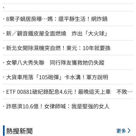
8棄子蝸居房曝⋯媽：還平靜生活！網炸鍋
新／觀音鐵皮屋全面燃燒 炸出「大火球」
新北女開除濕機突自燃！東元：10年就要換
女攀八大秀失聯 同行隊友獲救她仍失蹤
大貨車甩落「105砲彈」卡水溝！軍方說明
ETF 00881破紀錄配息4.6元！最晚這天上車 不敗教
主讚：表現超越0050
詐慈濟10.6億！女律師喊：我是堅強的女人
熱搜新聞
更多