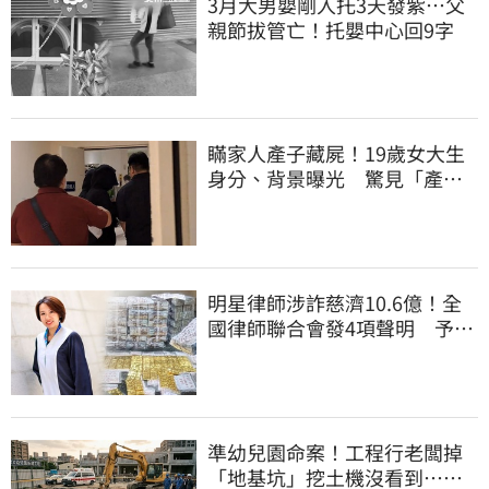
3月大男嬰剛入托3天發紫…父
親節拔管亡！托嬰中心回9字
瞞家人產子藏屍！19歲女大生
身分、背景曝光 驚見「產檢
紀錄全空白」
明星律師涉詐慈濟10.6億！全
國律師聯合會發4項聲明 予以
最嚴厲譴責
準幼兒園命案！工程行老闆掉
「地基坑」挖土機沒看到…下