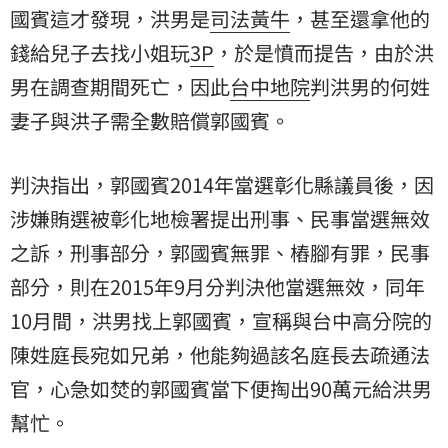
國賓這才發現，洪男是
司法黃牛
，甚至還拿他的
錢給兒子去找小姐玩
3P
，於是憤而提告，由於洪
男在調查期間死亡，因此
台中地院
判洪男的何姓
妻子與洪子需全數賠償郭國賓。
判決指出，郭國賓2014年當選彰化縣議員後，因
涉嫌賄選被彰化地檢署提出刑事、民事當選無效
之訴，刑事部分，郭國賓無罪、樁腳有罪，民事
部分，則在2015年9月分判決他當選無效，同年
10月間，洪男找上郭國賓，宣稱與台中高分院的
陳姓庭長宛如兄弟，他能夠過該名庭長去疏通法
官，心急如焚的郭國賓當下便掏出90萬元給洪男
幫忙。