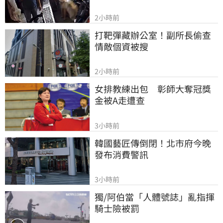
2小時前
打靶彈藏辦公室！副所長偷查
情敵個資被搜
2小時前
女排教練出包　彰師大奪冠獎
金被A走遭查
3小時前
韓國藝匠傳倒閉！北市府今晚
發布消費警訊
3小時前
獨/阿伯當「人體號誌」亂指揮 
騎士險被罰