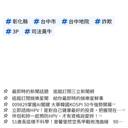
彰化縣
台中市
台中地院
詐欺
3P
司法黃牛
最即時的新聞話題 追蹤訂閱三立新聞網
追蹤訂閱娛樂星聞 給你最即時的娛樂星鮮事
009829掌握AI關鍵 大華韓國KOSPI 50今強勢開募
PR
立即諮詢HPV！是對自己健康最好的投資，把握現在不
PR
嫌晚！
伴侶和妳一起預防HPV，才有資格說愛妳！
PR
51歲長這樣不科學！曾馨瑩挖空馬甲戰袍洩曲線 90秒
片掀千人朝聖