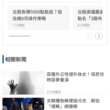
艾斯摩爾（ASML）及專注晶片製程關鍵工序的
應用材料（Applied Materials）被列為值得長期
台股急彈5000點能追？投
台股高檔震盪怎
持有的潛力標的。隨著AI產業預計在2030年前保
信揭8月操作策略
點名「3路布局
持強勁成長，這些設備供應商的營收與市場價值
7小時前
8小時前
有望持續攀升。專家提醒，投資市場瞬息萬變，
相關建議僅供參考，投資人應審慎評估潛在風險
並自行承擔決策結果。
相關新聞
惡魔外公性侵外孫女！母悲兒
時惡夢重演
22分鐘前
女騎樓急解便拋污衣　鄰伯
「嚐鮮」網傻眼