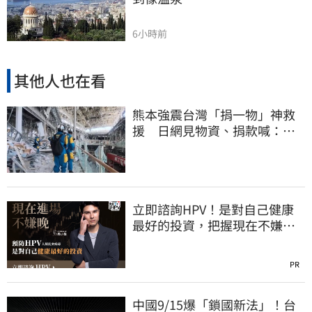
6小時前
其他人也在看
熊本強震台灣「捐一物」神救
援 日網見物資、捐款喊：比
政府還有愛
立即諮詢HPV！是對自己健康
最好的投資，把握現在不嫌
晚！
PR
中國9/15爆「鎖國新法」！台