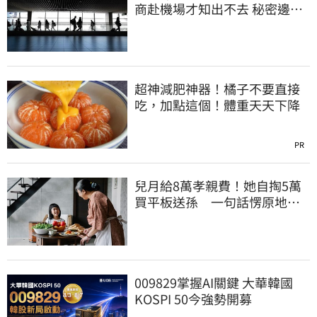
商赴機場才知出不去 秘密邊控
合法化
超神減肥神器！橘子不要直接
吃，加點這個！體重天天下降
PR
兒月給8萬孝親費！她自掏5萬
買平板送孫 一句話愣原地
「傷心不已」
009829掌握AI關鍵 大華韓國
KOSPI 50今強勢開募