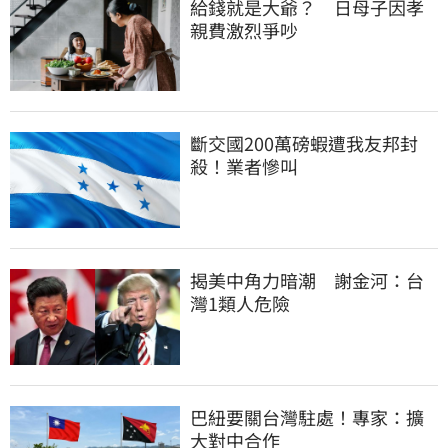
給錢就是大爺？　日母子因孝
親費激烈爭吵
斷交國200萬磅蝦遭我友邦封
殺！業者慘叫
揭美中角力暗潮　謝金河：台
灣1類人危險
巴紐要關台灣駐處！專家：擴
大對中合作