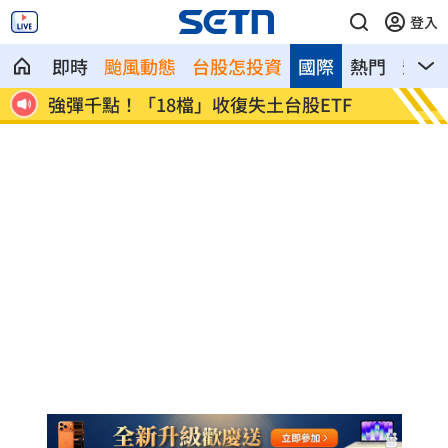
登入
即時
颱風動態
台股怎投資
國際
熱門
影音
逮毒
強彈千點！「18檔」收復失土台股ETF
7月急