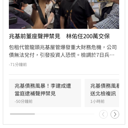
兆基前董座聲押禁見　林佑任200萬交保
包租代管龍頭兆基屋管爆發重大財務危機，公司
債無法兌付，引發投資人恐慌。檢調於7日兵分
多路搜索，約談前董事長李建成及共同創辦人林
-71分鐘前
佑任。調查指出，李建成涉嫌將2020年發行公司
債籌得的18億元資金中，挪用約7億元作為個人
私用及支付前妻開銷，涉犯侵占與背信罪，檢方
兆基債務風暴！李建成遭
兆基債務風暴！
複訊後將其當庭逮捕並聲押禁見。林佑任則以
當庭逮補聲押禁見
送北檢複訊
200萬元交保。此外，宏碁集團因發現兆基內部
-50分鐘前
1小時前
管理缺失，宣布法人代表李文詳辭去兆基董事長
職務。