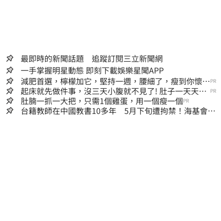
最即時的新聞話題 追蹤訂閱三立新聞網
一手掌握明星動態 即刻下載娛樂星聞APP
減肥首選，檸檬加它，堅持一週，腰細了，瘦到你懷疑
PR
人生
起床就先做件事，沒三天小腹就不見了! 肚子一天天變
PR
小！
肚腩一抓一大把，只需1個雞蛋，用一個瘦一個
PR
台籍教師在中國教書10多年 5月下旬遭拘禁！海基會揭
可能原因