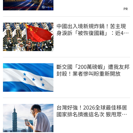
PR
中國出入境新規炸鍋！苦主現
身淚訴「被恢復國籍」：近4億
資產全停擺
斷交國「200萬磅蝦」遭我友邦
封殺！業者慘叫盼重新開放
台灣好強！2026全球最佳移居
國家排名擠進這名次 狠甩眾多
歐美熱門國家