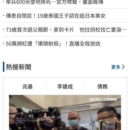
傘兵600米墜地摔死…官方噤聲、畫面瘋傳
傳患自閉症！19歲泰國王子認在追日本美女
73歲首次過父親節、拿到卡片 他拄拐杖找亡妻淚：
今天好多人來幫我慶祝
50萬網紅遭「爆頭射殺」！直播全程放送
熱搜新聞
更多
兆基
李建成
債務