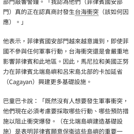
部門敲響警鐘。「我認為他們（菲律賓國安部
門）真的正在認真商討發生
台海衝突
（該如何因
應）。」
他表示，菲律賓國安部門越來越意識到，即使菲
國不參與任何軍事行動，台海衝突還是會嚴重地
影響菲律賓和此地區。因此，馬尼拉和美國正努
力在菲律賓北端島嶼和呂宋島北部的卡加延省
（Cagayan）興建更多基礎設施。
巴童巴卡說：「既然沒有人想要發生軍事衝突，
他們現在必須考慮要採取哪些行動、哪些預防措
施以阻止衝突爆發。（在北端島嶼建造基礎設
施）是表明菲律賓願意保衛這些島嶼的重要一