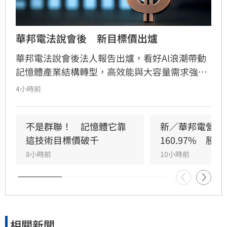
華邦電法說會後　新目標價出爐
華邦電法說會後法人報告出爐，看好AI浪潮帶動
記憶體產業結構轉型，高效能與大容量需求強
勁，推升DRAM與Flash報價持續走揚。華邦電第
4小時前
2季獲利亮眼，毛利率衝上66.25%，每股純益達
5.40元。此外，矽電容產能滿載成為新成長引
擎，公司並大幅調升2026年資本支出至395億
不是群聯！　記憶體它靠
新／華邦電營收
元，全力衝刺高雄廠擴產與先進製程。法人分析
這技術目標價破千
160.97%　股
指出，隨AI需求爆發，2027年記憶體供需缺口將
8小時前
10小時前
擴大，華邦電中長線營運看俏，兩家本土券商分
別給予200元及275元目標價，市場對其獲利爆發
力寄予厚望。提醒投資人，投資股票具備風險，
應審慎評估市場波動並自行承擔決策結果。
相關新聞