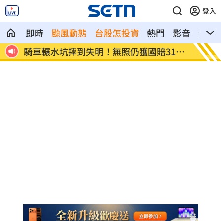
登入
即時
颱風動態
台股怎投資
熱門
影音
熱搜
終重
騎車輾水坑摔到失明！無照仍獲國賠311
日本女
萬
億