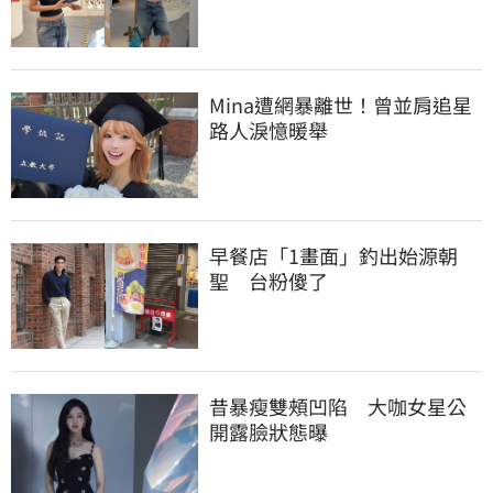
Mina遭網暴離世！曾並肩追星
路人淚憶暖舉
早餐店「1畫面」釣出始源朝
聖　台粉傻了
昔暴瘦雙頰凹陷　大咖女星公
開露臉狀態曝