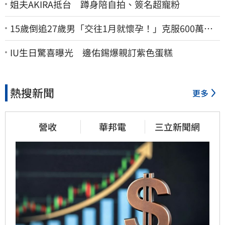
姐夫AKIRA抵台 蹲身陪自拍、簽名超寵粉
15歲倒追27歲男「交往1月就懷孕！」克服600萬債
務 36歲美魔女當阿嬤了
IU生日驚喜曝光 邊佑錫爆親訂紫色蛋糕
熱搜新聞
更多
營收
華邦電
三立新聞網