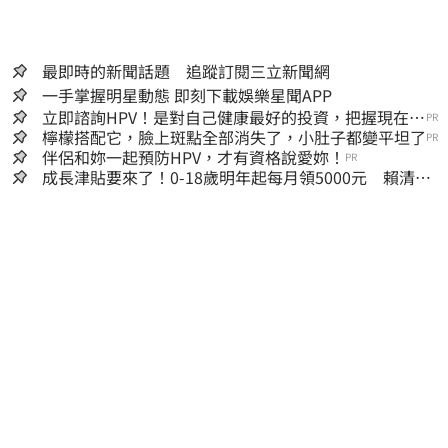
最即時的新聞話題 追蹤訂閱三立新聞網
一手掌握明星動態 即刻下載娛樂星聞APP
立即諮詢HPV！是對自己健康最好的投資，把握現在不
PR
嫌晚！
檸檬搭配它，臉上斑點全部消失了，小肚子都變平坦了
PR
伴侶和妳一起預防HPV，才有資格說愛妳！
PR
成長津貼要來了！0-18歲明年起每月領5000元 賴清
德：此時不生更待何時