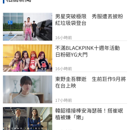
男星突破極限　秀服遭丟披粉
紅垃圾袋登台
16小時前
不滿BLACKPINK十週年活動　
日粉砸YG大門
16小時前
東野圭吾驟逝　生前巨作9月將
在台上映
17小時前
韓韶禧接棒安海瑟薇！搭崔岷
植被嫌「嫩」