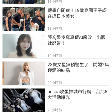
17小時前
傳患自閉症！19歲泰國王子認
在追日本美女
17小時前
藤嶌果步寫真遭AI魔改　出版
社怒告！
19小時前
28歲女星無預警生了　閃婚2年
迎愛的結晶
20小時前
aespa攻蛋推城市行銷　台北6
大活動曝光
23小時前