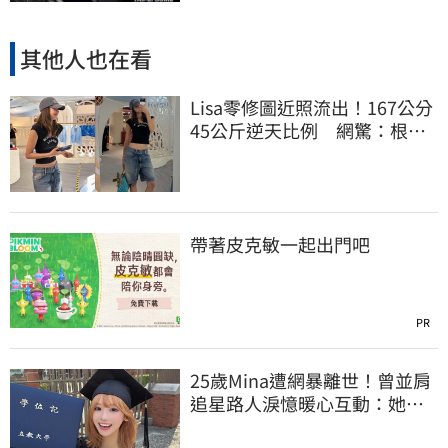
其他人也在看
Lisa零修圖近照流出！167公分
45公斤逆天比例 網驚：根本
薄到快消失
帶著皮克敏一起出門吧
PR
25歲Mina遭網暴離世！曾並肩
追星路人淚憶暖心互動：她真
的很善良