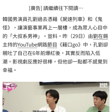
[廣告] 請繼續往下閱讀…
韓國男演員孔劉過去憑藉《屍速列車》和《
鬼
怪
》，讓演藝事業再上一層樓，成為眾人心目中
的「大叔系男神」。豈料，昨（29日）由
劉在錫
主持的
YouTube
網路
節目
《藉口go》中，孔劉卻
親吐了自己在6年前爆紅後，其實反而陷入
低
潮
，影視劇反應好很棒，但他卻一點都不感覺到
幸福。