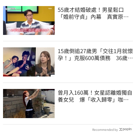
55歲才結婚破處！男星鬆口
「婚前守貞」內幕 真實原因
曝光全場笑瘋
15歲倒追27歲男「交往1月就懷
孕！」克服600萬債務 36歲美
魔女當阿嬤了
曾月入160萬！女星認離婚獨自
養女兒 爆「收入歸零」咖啡
廳打工近況曝
Recommended by