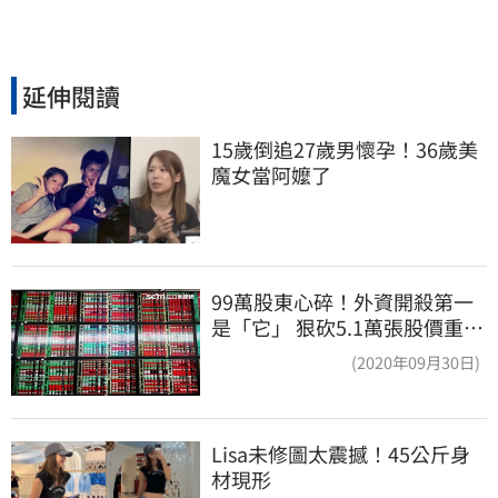
延伸閱讀
15歲倒追27歲男懷孕！36歲美
魔女當阿嬤了
99萬股東心碎！外資開殺第一
是「它」 狠砍5.1萬張股價重挫
近5%
(2020年09月30日)
Lisa未修圖太震撼！45公斤身
材現形