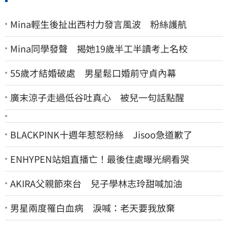
Mina輕生後扯出西村力發言風波 粉絲護航
Mina同學發聲 揭她19歲半工半讀考上名校
55歲才結婚破處 男星鬆口婚前守貞內幕
廣末涼子走過低谷吐真心 被兒一句話點醒
BLACKPINK十週年惹怒粉絲 Jisoo急道歉了
ENHYPEN站姐直播亡！最後住處曝光網看哭
AKIRA父親節來台 兒子學林志玲甜喊加油
男星兩度罹白血病 淚喊：老天要我放棄