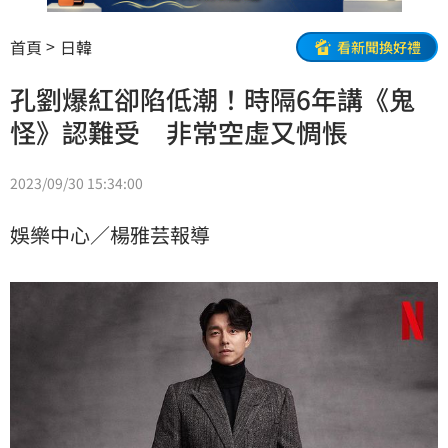
首頁
日韓
看新聞換好禮
孔劉爆紅卻陷低潮！時隔6年講《鬼
怪》認難受 非常空虛又惆悵
2023/09/30 15:34:00
娛樂中心／楊雅芸報導