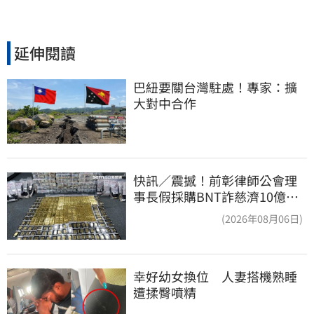
延伸閱讀
巴紐要關台灣駐處！專家：擴
大對中合作
快訊／震撼！前彰律師公會理
事長假採購BNT詐慈濟10億、
洗錢囤232kg黃金
(2026年08月06日)
幸好幼女換位　人妻搭機熟睡
遭揉臀噴精