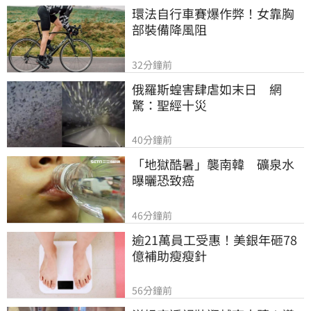
環法自行車賽爆作弊！女靠胸
部裝備降風阻
32分鐘前
俄羅斯蝗害肆虐如末日　網
驚：聖經十災
40分鐘前
「地獄酷暑」襲南韓　礦泉水
曝曬恐致癌
46分鐘前
逾21萬員工受惠！美銀年砸78
億補助瘦瘦針
56分鐘前