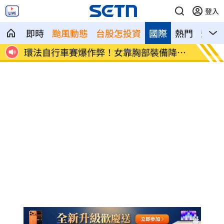
登入
即時
颱風動態
台股怎投資
國際
熱門
影音
K他
環法自行車賽爆作弊！女靠胸部裝備降風
學霸牙
阻