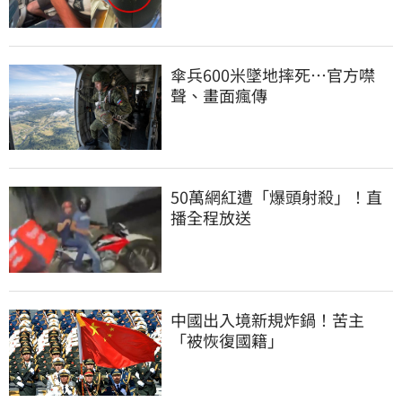
傘兵600米墜地摔死…官方噤
聲、畫面瘋傳
50萬網紅遭「爆頭射殺」！直
播全程放送
中國出入境新規炸鍋！苦主
「被恢復國籍」