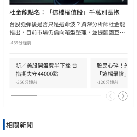
杜金龍點名：「這檔權值股」千萬別長抱
台股強彈後是否只是逃命波？資深分析師杜金龍
指出，目前市場仍偏向箱型整理，並提醒國巨雖
然獲利亮眼，但受籌碼與槓桿因素影響，不建議
-459分鐘前
長期抱股，同時也提醒留意力積電及高度依賴創
辦人的企業風險。（記者唐家興）
新／美股開盤費半下挫 台
股民心碎！外資
指期失守44000點
「這檔最慘」
-356分鐘前
-120分鐘前
相關新聞