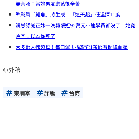
無奈嘆：當她男友應該很辛苦
準颱風「鯉魚」將生成 「這天起」低溫探11度
網戀認識正妹一晚轉帳近95萬元…連學費都沒了 她竟
冷回：以為你死了
大多數人都超標！每日減少攝取它1茶匙有助降血壓
©外稿
柬埔寨
詐騙
台商