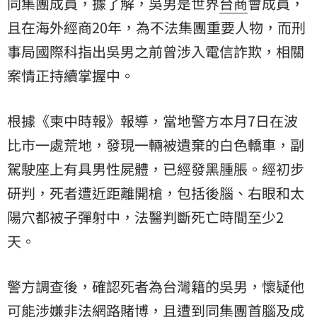
同集團成員，據了解，吳男是世界
台商
會成員，
且在海外經商20年，為不法集團重要人物，而刑
事局國際科指出吳男之前曾涉入電信詐欺，相關
案情正持續掌握中。
根據《柬中時報》報導，當地警方本月7日在波
比市一處荒地，發現一輛被遺棄的白色轎車，副
駕駛座上有具男性屍體，已經發黑腫脹。經初步
研判，死者遭近距離開槍，包括後腦、右眼和太
陽穴都被子彈射中，法醫判斷死亡時間至少2
天。
警方調查後，確認死者為台灣籍的吳男，懷疑他
可能涉嫌非法網路賭博，且遭到同集團首腦及成