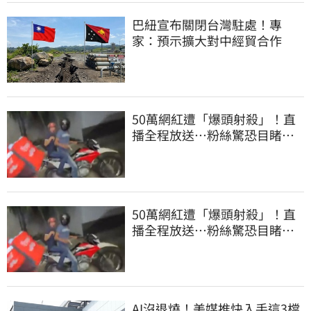
巴紐宣布關閉台灣駐處！專
家：預示擴大對中經貿合作
50萬網紅遭「爆頭射殺」！直
播全程放送…粉絲驚恐目睹慘
死過程
50萬網紅遭「爆頭射殺」！直
播全程放送…粉絲驚恐目睹慘
死過程
AI沒退燒！美媒推快入手這3檔