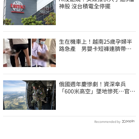
神股 沒台積電全停擺
生在機車上！越南25歲孕婦半
路急產 男嬰卡短褲連臍帶奔
醫院
俄國週年慶慘劇！資深傘兵
「600米高空」墜地慘死…官方
噤聲、畫面瘋傳
Recommended by