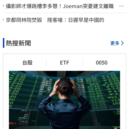
攝影師才爆跳槽李多慧！Joeman突憂建文離職 發
聲「其實我很清楚」
京都岡林院焚毀 陸客嗆：日遲早是中國的
熱搜新聞
更多
台股
ETF
0050