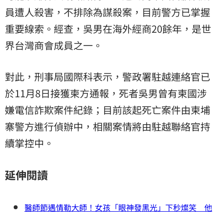
員遭人殺害，不排除為謀殺案，目前警方已掌握
重要線索。經查，吳男在海外經商20餘年，是世
界台灣商會成員之一。
對此，刑事局國際科表示，警政署駐越連絡官已
於11月8日接獲柬方通報，死者吳男曾有柬國涉
嫌電信詐欺案件紀錄；目前該起死亡案件由柬埔
寨警方進行偵辦中，相關案情將由駐越聯絡官持
續掌控中。
延伸閱讀
醫師節遇情勒大師！女孩「眼神發黑光」下秒燦笑 他