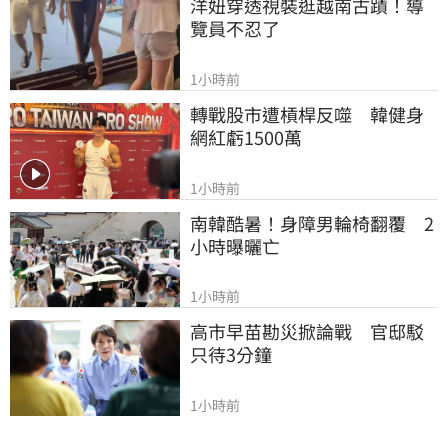
洋妞穿透視裝逛越南古蹟！導
覽員不忍了
1小時前
轉戰股市遭槓桿反噬　韓健身
網紅虧1500萬
1小時前
南韓酷暑！身障男輪椅翻覆　2
小時曝曬亡
1小時前
高市早苗勘災掀論戰　官邸駁
只待3分鐘
1小時前