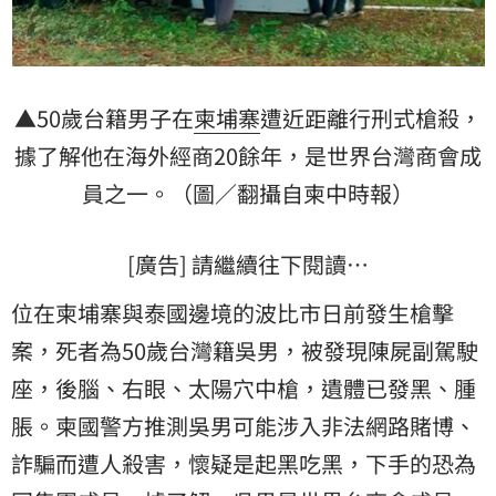
▲50歲台籍男子在
柬埔寨
遭近距離行刑式槍殺，
據了解他在海外經商20餘年，是世界台灣商會成
員之一。（圖／翻攝自柬中時報）
[廣告] 請繼續往下閱讀…
位在柬埔寨與泰國邊境的波比市日前發生槍擊
案，死者為50歲台灣籍吳男，被發現陳屍副駕駛
座，後腦、右眼、太陽穴中槍，遺體已發黑、腫
脹。柬國警方推測吳男可能涉入非法網路賭博、
詐騙
而遭人殺害，懷疑是起黑吃黑，下手的恐為