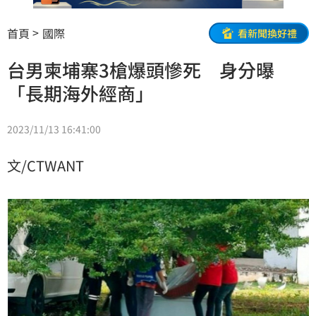
首頁
國際
看新聞換好禮
台男柬埔寨3槍爆頭慘死 身分曝
「長期海外經商」
2023/11/13 16:41:00
文/CTWANT