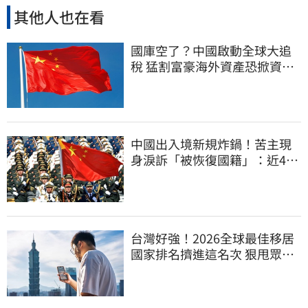
其他人也在看
國庫空了？中國啟動全球大追
稅 猛割富豪海外資產恐掀資金
逃亡潮
中國出入境新規炸鍋！苦主現
身淚訴「被恢復國籍」：近4億
資產全停擺
台灣好強！2026全球最佳移居
國家排名擠進這名次 狠甩眾多
歐美熱門國家