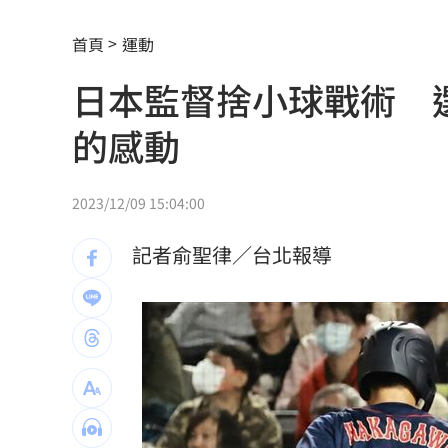
別以為學生不罰！小三童罵男師娘娘腔
首頁
運動
桃猿3新秀剛報到就上場 曾總坦言有點
日本監督捨小球戰術 
憂22歲老牛遭宰 女海陸接力330km送
的感動
木木林葦妮26歲生日！許願當「角頭千
女攀八大秀失聯 家屬求助：我媽還沒
2023/12/09 15:04:00
苗可麗配合失智父演戲「一舉動」逼哭
記者俞聖律／台北報導
他曝秘密會議：蔣萬安早知疫苗採購真
桃園突然狂風暴雨！ 猿龍戰確定延至1
新莊路面破裂成溪流 當地702戶無水可
台中男摔死毛孩！嗆動保「埋了」拒交