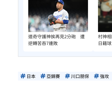
道奇守護神挨再見2分砲　遭
村神相
逆轉苦吞7連敗
日籍球
日本
亞錦賽
川口朋保
強攻