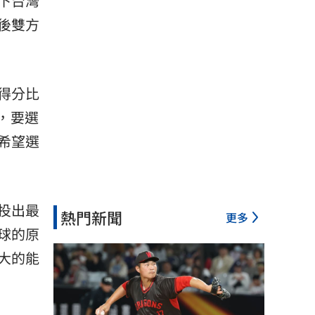
下台灣
後雙方
得分比
，要選
希望選
投出最
熱門新聞
更多
球的原
大的能