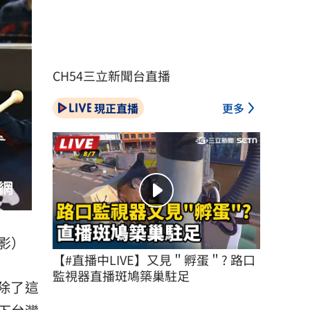
CH54三立新聞台直播
現正直播
更多
影）
【#直播中LIVE】又見＂孵蛋＂? 路口
監視器直播斑鳩築巢駐足
除了這