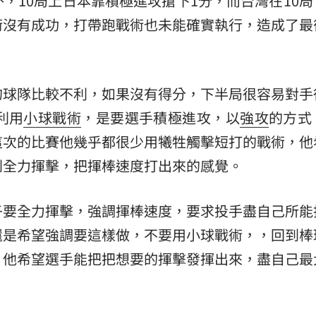
，10局上日本靠積極進攻搶下1分，而台灣在10局
術沒有成功，打帶跑戰術也未能確實執行，造成了最
15
的球隊比較不利，如果沒有得分，下半局很容易對手
利用
小球戰術
，是要選手積極進攻，以
強攻
的方式
這次的比賽他幾乎都很少用犧牲觸擊短打的戰術，他
到全力揮擊，把揮棒速度打出來的感覺。
子要全力揮擊，強調揮棒速度，要求投手盡自己所能
還是希望強調要這樣做，不要用小球戰術，，回到棒
」他希望選手能把把想要的揮擊發揮出來，盡自己最