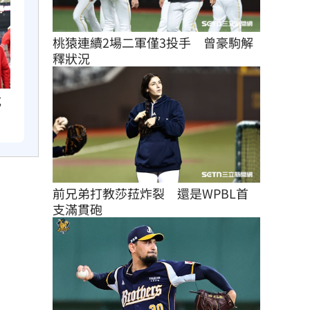
桃猿連續2場二軍僅3投手　曾豪駒解
釋狀況
成
前兄弟打教莎菈炸裂　還是WPBL首
支滿貫砲