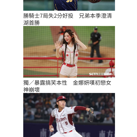
勝騎士7局失2分好投　兄弟本季澄清
湖首勝
獨／暴露搞笑本性　金娜妍嘆初戀女
神崩壞