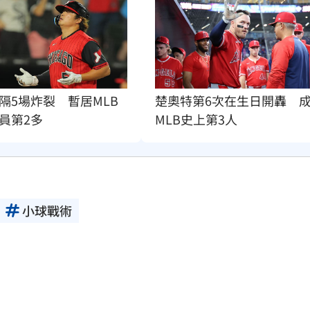
隔5場炸裂　暫居MLB
楚奧特第6次在生日開轟　
員第2多
MLB史上第3人
小球戰術