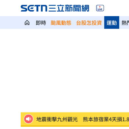
即時
颱風動態
台股怎投資
運動
熱
富邦交手統一延賽 新洋投瑪蒂斯首秀
白海豚強風吹倒飯店圍籬！路人受傷送
事後甜約滑雪！正妹見他放閃正宮怒告
高雄親子遊樂園區開幕 首日吸引大批
突破中國打壓！台獲邀太平洋島國論壇
地震衝擊九州觀光 熊本旅宿業4天損1.
新／有望放颱風假?8縣市明達停班停課