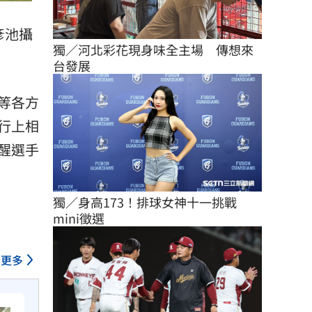
彥池攝
獨／河北彩花現身味全主場　傳想來
台發展
等各方
行上相
醒選手
獨／身高173！排球女神十一挑戰
mini徵選
更多