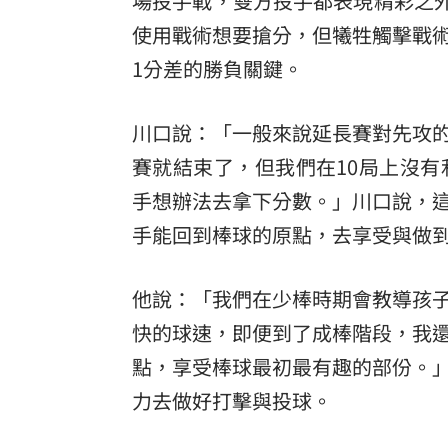
場投手戰，雙方投手都表現精彩之外
使用戰術想要搶分，但犧牲觸擊戰
理想混蛋號召粉絲跨海追星吃美食！
18:
1分差的勝負關鍵。
川口說：「一般來說延長賽對先攻
賽就結束了，但我們在10局上沒有
手想辦法去拿下分數。」川口說，
手能回到棒球的原點，去享受與做
他說：「我們在少棒時期會教導孩
快的球速，即便到了成棒階段，我
點，享受棒球最初最有趣的部份。
力去做好打擊與投球。