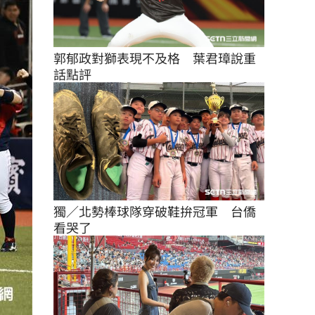
郭郁政對獅表現不及格　葉君璋說重
話點評
獨／北勢棒球隊穿破鞋拚冠軍　台僑
看哭了