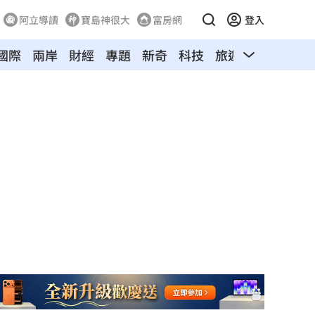
阿立導讀
寶島神很大
富房網
登入
國際
兩岸
財經
專題
新奇
科技
旅遊
汽車
寵物