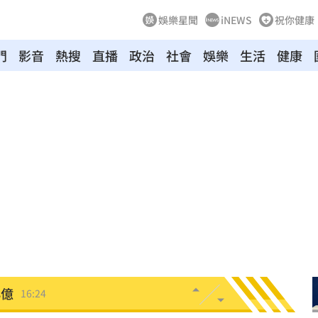
娛樂星聞
iNEWS
祝你健康
門
影音
熱搜
直播
政治
社會
娛樂
生活
健康
泡湯
16:32
醫
16:31
16:27
人潮
16:27
峰會
16:25
8億
16:24
標準
16:24