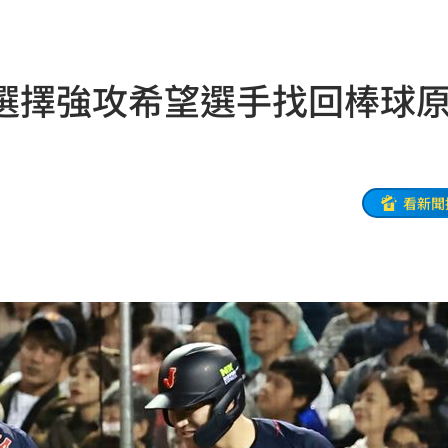
判賠
16:21
快
16:18
選擇強攻希望選手找回棒球
安養
16:15
金」
16:15
找到
看新聞
16:05
網友
16:05
相
16:04
0月
16:04
用
16:00
屍體
16:00