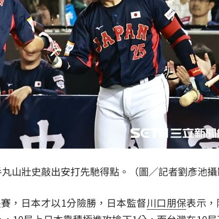
備
15:57
句話
15:57
委
15:54
」氣
12:00
手丸山壯史敲出安打先馳得點。（圖／記者劉彥池攝
成形
12:00
場！
10:30
長賽，日本才以1分險勝，日本監督
川口朋保
表示，
熱潮
10:00