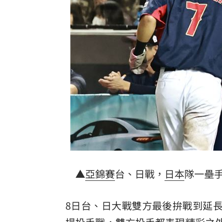
白海豚颱風直撲馬祖 ！台電啟動防颱整
狄志為揭遺憾 忙接電話錯過父最後一
農水署餐會喊凍蒜？黃世杰競辦反擊藍
台灣彩券開獎直播中
20:31
LIVE三立+24小時直播
15:27
三立iNEWS新聞台線上直播
18:00
台彩父親節推新刮刮樂千萬頭獎超「爸
▲
亞錦賽
台、日戰，
日本
隊一壘
商場戰國來臨 台中「頂奢大道」逐漸
「拍片人的多重宇宙」職涯論壇9/12登
8日台、日大戰雙方最後拚戰到延
8國球員齊聚高雄 Formosa 7s掀足球